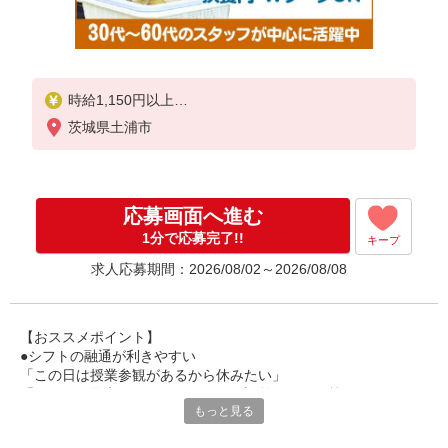
時給1,150円以上
茨城県土浦市
試用期間中 時給1,150円以上(試用期間2ヶ月)
残業が発生した場合、残業代を1分単位で別途支給し
ます。
応募画面へ進む
1分で応募完了!!
キープ
求人応募期間：2026/08/02～2026/08/08
【おススメポイント】
●シフトの融通が利きやすい
「この日は授業参観があるから休みたい」
「その日は予定があるのでシフトを調整したい」等
もっと見る
家庭や趣味の都合にも柔軟に対応しますので、お気軽にご相談く
ださい