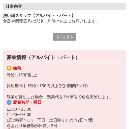
●20代〜50代の幅広い年代のスタッフが活躍中
仕事内容
主婦(夫)・フリーター・学生の方等、幅広い年代のスタッフが活
洗い場スタッフ【アルバイト・パート】
躍中
食器や調理器具の洗浄・片付けを主にお願いします。
●安心の教育体制
主なお仕事内容
入社後は先輩たちが優しくフォローしながら進めますので、
もっと見る
○食器や調理器具を機械で洗浄
安心してお仕事を始められます。
○配膳の下準備
【会社について】
機械の取り扱いは複雑な作業では無く、簡単なので、
給食受託の外資系大手企業、コンパスグループ・ジャパン。
募集情報（アルバイト・パート）
未経験の方でも繰り返せばすぐに覚えることができますよ。
全国約1,500ヵ所で「コントラクトフードサービス」を展開して
基本的にはコツコツと洗っていくことの繰り返しが業務なので、
います
給与
そういったお仕事が得意な方にぴったりです。
時給1,150円以上
試用期間中 時給1,150円以上(試用期間2ヶ月)
残業が発生した場合、残業代を1分単位で別途支給します。
勤務時間・曜日
11:00〜15:00
11:00〜16:00
1日3時間〜OK、平日（土日除く）の内2日〜/週
週あたり最低勤務日数／2日