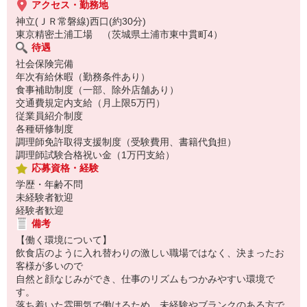
アクセス・勤務地
神立(ＪＲ常磐線)西口(約30分)
東京精密土浦工場 （茨城県土浦市東中貫町4）
待遇
社会保険完備
年次有給休暇（勤務条件あり）
食事補助制度（一部、除外店舗あり）
交通費規定内支給（月上限5万円）
従業員紹介制度
各種研修制度
調理師免許取得支援制度（受験費用、書籍代負担）
調理師試験合格祝い金（1万円支給）
応募資格・経験
学歴・年齢不問
未経験者歓迎
経験者歓迎
備考
【働く環境について】
飲食店のように入れ替わりの激しい職場ではなく、決まったお
客様が多いので
自然と顔なじみができ、仕事のリズムもつかみやすい環境で
す。
落ち着いた雰囲気で働けるため、未経験やブランクのある方で