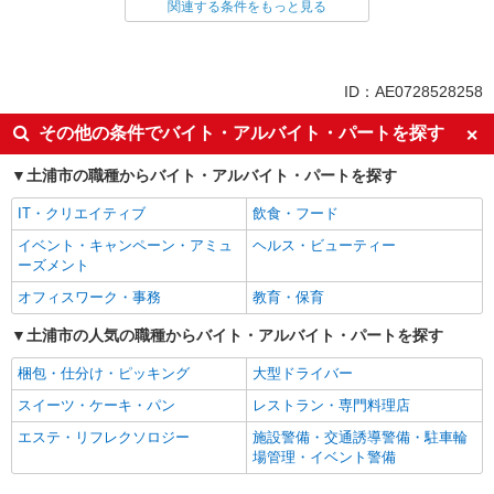
関連する条件をもっと見る
同じ特徴から求人を探す
ミドル（40代～）活躍中
交通費支給
社会保険あり
社員登用あり
ID：AE0728528258
未経験歓迎
週2～3日勤務OK
その他の条件でバイト・アルバイト・パートを探す
短時間勤務（1日4h以内）OK
車通勤OK
土浦市の職種からバイト・アルバイト・パートを探す
副業・WワークOK
まかない・食事補助
IT・クリエイティブ
飲食・フード
イベント・キャンペーン・アミュ
ヘルス・ビューティー
ーズメント
オフィスワーク・事務
教育・保育
土浦市の人気の職種からバイト・アルバイト・パートを探す
梱包・仕分け・ピッキング
大型ドライバー
スイーツ・ケーキ・パン
レストラン・専門料理店
エステ・リフレクソロジー
施設警備・交通誘導警備・駐車輪
場管理・イベント警備