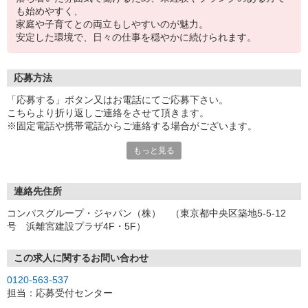
も始めやすく、
家庭や子育てとの両立もしやすいのが魅力。
安定した環境で、日々の仕事を穏やかに続けられます。
応募方法
「応募する」ボタン又はお電話にてご応募下さい。
こちらより折り返しご連絡をさせて頂きます。
※固定電話や携帯電話からご連絡する場合がございます。
もっと見る
【WEB応募受付後の流れ】
［1］「応募する」ボタンよりご応募下さい♪
↓
［2］携帯のショートメッセージ（SMS）に質問フォームをお送り
連絡先住所
させて頂きますので、
コンパスグループ・ジャパン（株） （東京都中央区築地5-5-12
メッセージに従ってご質問にご回答頂き、ご都合の良い面接日
号 浜離宮建設プラザ4F・5F）
程をご選択ください♪
※携帯電話番号の登録不備等、SMSが配信されない場合には別途ご
連絡させて頂きます。
この求人に関するお問い合わせ
↓
0120-563-537
［3］面接実施。履歴書（写真貼付）をお持ちください。
担当：応募受付センター
面接では仕事内容や職場についてなど、気になることやご希望は