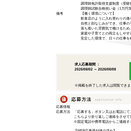
調理師免許取得支援制度（受験
調理師試験合格祝い金（1万円
備考
【働く環境について】
飲食店のように入れ替わりの激
自然と顔なじみができ、仕事の
落ち着いた雰囲気で働けるため
家庭や子育てとの両立もしやす
安定した環境で、日々の仕事を
求人応募期間 ：
2026/08/02 ～ 2026/08/08
※掲載を終了した求人は閲覧できま
応募情報
応募方法
「応募する」ボタン又はお電話にて
こちらより折り返しご連絡をさせて
※固定電話や携帯電話からご連絡す
【WEB応募受付後の流れ】