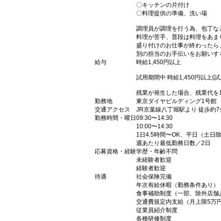
〇キッチンの片付け
〇料理提供の準備、洗い場
調理員が調理を行う為、包丁な
料理が苦手、普段は料理をあま
盛り付けのお仕事が終わったら
別の担当のお手伝いをお願いす
給与
時給1,450円以上
試用期間中 時給1,450円以上(
残業が発生した場合、残業代を
勤務地
東京ダイヤビルディング1号館 
交通アクセス
JR京葉線八丁堀駅より 徒歩約7
勤務時間・曜日
09:30〜14:30
10:00〜14:30
1日4.5時間〜OK、平日（土日
週あたり最低勤務日数／2日
応募資格・経験
学歴・年齢不問
未経験者歓迎
経験者歓迎
待遇
社会保険完備
年次有給休暇（勤務条件あり）
食事補助制度（一部、除外店舗
交通費規定内支給（月上限5万
従業員紹介制度
各種研修制度