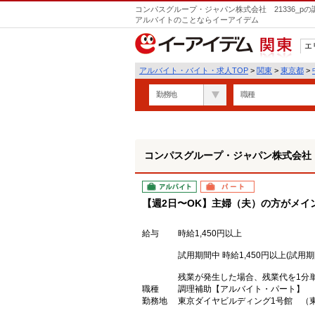
コンパスグループ・ジャパン株式会社 21336_p
アルバイトのことならイーアイデム
エ
関東
アルバイト・バイト・求人TOP
>
関東
>
東京都
>
勤務地
職種
コンパスグループ・ジャパン株式会社 2
アルバイト
パート
【週2日〜OK】主婦（夫）の方がメイン
給与
時給1,450円以上
試用期間中 時給1,450円以上(試用期
残業が発生した場合、残業代を1分
職種
調理補助【アルバイト・パート】
勤務地
東京ダイヤビルディング1号館 （東京