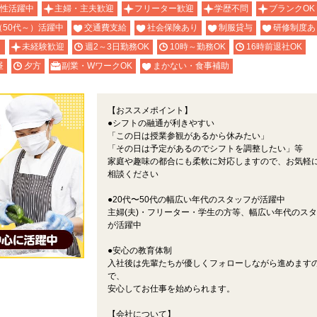
性活躍中
主婦・主夫歓迎
フリーター歓迎
学歴不問
ブランクOK
（50代～）活躍中
交通費支給
社会保険あり
制服貸与
研修制度あ
り
未経験歓迎
週2～3日勤務OK
10時～勤務OK
16時前退社OK
昼
夕方
副業・WワークOK
まかない・食事補助
【おススメポイント】
●シフトの融通が利きやすい
「この日は授業参観があるから休みたい」
「その日は予定があるのでシフトを調整したい」等
家庭や趣味の都合にも柔軟に対応しますので、お気軽
相談ください
●20代〜50代の幅広い年代のスタッフが活躍中
主婦(夫)・フリーター・学生の方等、幅広い年代のス
が活躍中
●安心の教育体制
入社後は先輩たちが優しくフォローしながら進めます
で、
安心してお仕事を始められます。
【会社について】