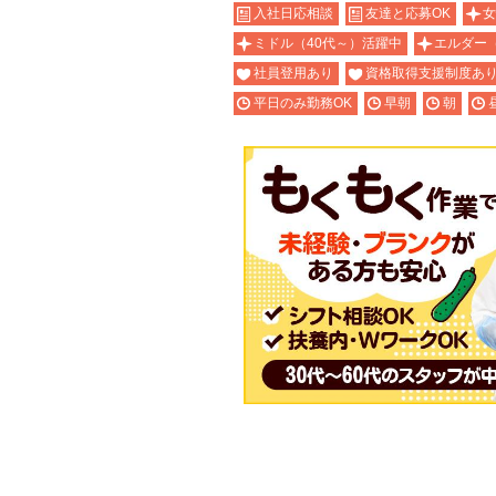
入社日応相談
友達と応募OK
女
ミドル（40代～）活躍中
エルダー
社員登用あり
資格取得支援制度あ
平日のみ勤務OK
早朝
朝