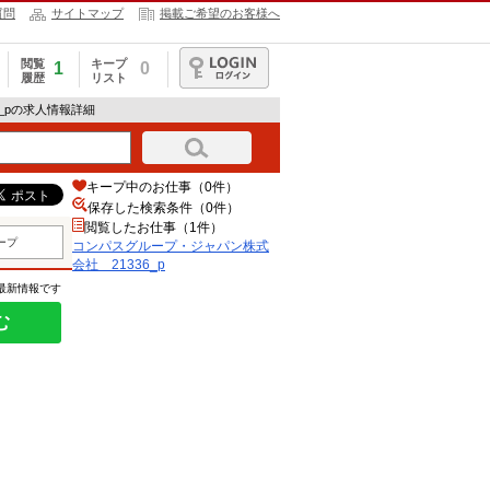
質問
サイトマップ
掲載ご希望のお客様へ
閲覧
キープ
1
0
履歴
リスト
ログイン
_pの求人情報詳細
キープ中のお仕事（0件）
保存した検索条件（
0
件）
閲覧したお仕事（1件）
ープ
コンパスグループ・ジャパン株式
会社 21336_p
の最新情報です
む