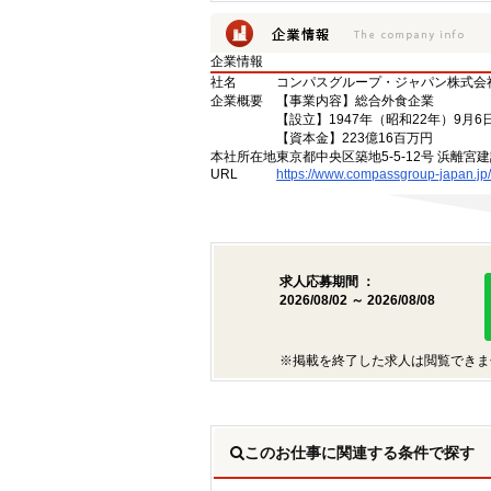
企業情報
社名
コンパスグループ・ジャパン株式会
企業概要
【事業内容】総合外食企業
【設立】1947年（昭和22年）9月6
【資本金】223億16百万円
本社所在地
東京都中央区築地5-5-12号 浜離宮建
URL
https://www.compassgroup-japan.jp/
求人応募期間 ：
2026/08/02 ～ 2026/08/08
※掲載を終了した求人は閲覧できま
このお仕事に関連する条件で探す