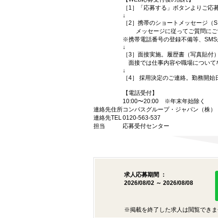
［1］「応募する」ボタンよりご応募
↓
［2］携帯のショートメッセージ（
メッセージに従ってご質問にご回
※携帯電話番号の登録不備等、SM
↓
［3］面接実施。履歴書（写真貼付
面接では仕事内容や職場について
↓
［4］ 採用決定のご連絡。勤務開
【電話受付】
10:00〜20:00 ※年末年始除く
連絡先住所
コンパスグループ・ジャパン（株） （
連絡先TEL
0120-563-537
担当
応募受付センター
求人応募期間 ：
2026/08/02 ～ 2026/08/08
※掲載を終了した求人は閲覧できま