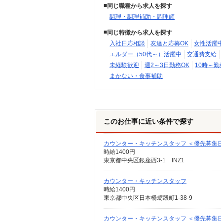
同じ職種から求人を探す
調理・調理補助・調理師
同じ特徴から求人を探す
入社日応相談
友達と応募OK
女性活躍
エルダー（50代～）活躍中
交通費支給
未経験歓迎
週2～3日勤務OK
10時～勤
まかない・食事補助
このお仕事に近い条件で探す
カウンター・キッチンスタッフ ＜優先募集日時＞
時給1400円
東京都中央区銀座西3-1 INZ1
カウンター・キッチンスタッフ
時給1400円
東京都中央区日本橋蛎殻町1-38-9
カウンター・キッチンスタッフ ＜優先募集