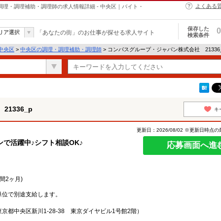
よくある
の調理・調理補助・調理師の求人情報詳細 - 中央区｜バイト・
保存した
0
リア選択
「あなたの街」のお仕事が探せる求人サイト
検索条件
中央区
>
中央区の調理・調理補助・調理師
> コンパスグループ・ジャパン株式会社 21336
1336_p
キ
更新日：2026/08/02 ※更新日時点
で活躍中♪シフト相談OK♪
応募画面へ進
間2ヶ月)
単位で別途支給します。
都中央区新川1-28-38 東京ダイヤビル1号館2階）