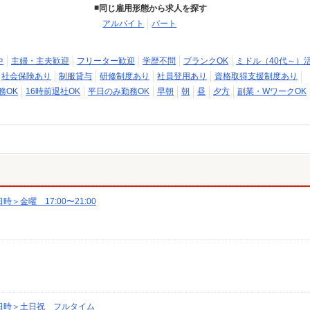
同じ雇用形態から求人を探す
アルバイト
パート
中
主婦・主夫歓迎
フリーター歓迎
学歴不問
ブランクOK
ミドル（40代～）
社会保険あり
制服貸与
研修制度あり
社員登用あり
資格取得支援制度あり
務OK
16時前退社OK
平日のみ勤務OK
早朝
朝
昼
夕方
副業・WワークOK
金曜 17:00〜21:00
日時＞土日祝 フルタイム