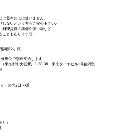
どは基本的には使いません。
りしないという方もご安心下さい♪
、料理提供の準備や洗い場など、
ることもあります◎
試用期間2ヶ月)
1分単位で別途支給します。
（東京都中央区新川1-28-38 東京ダイヤビル1号館2階）
分
除く）の内2日〜/週
あり）
円）