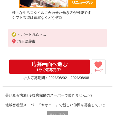
様々な生活スタイルに合わせた働き方が可能です！
シフト希望は遠慮なくどうぞ◎
＜パート時給＞
■鮮魚
埼玉県蕨市
時給1,380円〜1,630円（曜日・時間帯による）
時給1380円〜
19時以降：時給1530円〜
★土曜＋100円
応募画面へ進む
★日・祝＋100円
1分で応募完了!!
キープ
■鮮魚以外
求人応募期間：2026/08/02～2026/08/08
時給1,280円〜1,530円（曜日・時間帯による）
時給1280円〜
19時以降：時給1430円〜
★土曜＋100円
暑い夏も快適♪冷暖房完備のスーパーで働きませんか？
★日・祝＋100円
※アルバイトさんの時給や募集内容はお問い合わせ
地域密着型スーパー『ヤオコー』で新しい仲間を募集していま
ください
す！
もっと見る
毎日暑いこの季節も、ヤオコーなら冷暖房完備の店内勤務だから