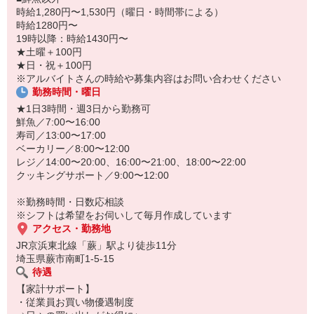
「夏でも快適に働きたい」「家庭と両立しながら収入を増やした
時給1,280円〜1,530円（曜日・時間帯による）
い」そんな方は、ぜひヤオコーへ！
時給1280円〜
19時以降：時給1430円〜
★土曜＋100円
★日・祝＋100円
※アルバイトさんの時給や募集内容はお問い合わせください
勤務時間・曜日
★1日3時間・週3日から勤務可
鮮魚／7:00〜16:00
寿司／13:00〜17:00
ベーカリー／8:00〜12:00
レジ／14:00〜20:00、16:00〜21:00、18:00〜22:00
クッキングサポート／9:00〜12:00
※勤務時間・日数応相談
※シフトは希望をお伺いして毎月作成しています
アクセス・勤務地
JR京浜東北線「蕨」駅より徒歩11分
埼玉県蕨市南町1-5-15
待遇
【家計サポート】
・従業員お買い物優遇制度