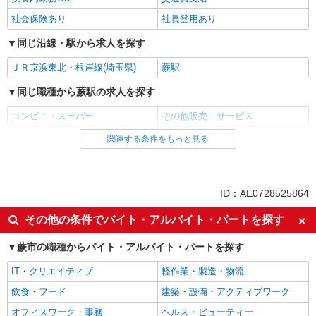
社会保険あり
社員登用あり
同じ沿線・駅から求人を探す
ＪＲ京浜東北・根岸線(埼玉県)
蕨駅
同じ職種から蕨駅の求人を探す
コンビニ・スーパー
その他販売・サービス
関連する条件をもっと見る
同じ雇用形態から蕨駅の求人を探す
アルバイト
パート
同じ特徴から蕨駅の求人を探す
ID：AE0728525864
未経験歓迎
ミドル（40代～）活躍中
その他の条件でバイト・アルバイト・パートを探す
エルダー（50代～）活躍中
シニア（60代～）活躍中
蕨市の職種からバイト・アルバイト・パートを探す
ボーナス・賞与あり
昇給あり
IT・クリエイティブ
軽作業・製造・物流
週2～3日勤務OK
短時間勤務（1日4h以内）OK
飲食・フード
建築・設備・アクティブワーク
扶養内勤務OK
交通費支給
オフィスワーク・事務
ヘルス・ビューティー
社会保険あり
社員登用あり