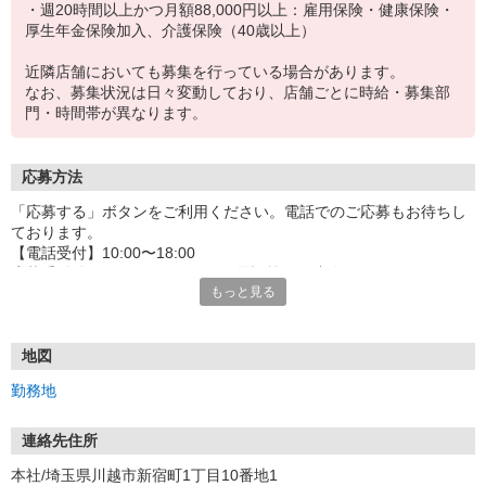
・週20時間以上かつ月額88,000円以上：雇用保険・健康保険・
厚生年金保険加入、介護保険（40歳以上）
近隣店舗においても募集を行っている場合があります。
なお、募集状況は日々変動しており、店舗ごとに時給・募集部
門・時間帯が異なります。
応募方法
「応募する」ボタンをご利用ください。電話でのご応募もお待ちし
ております。
【電話受付】10:00〜18:00
応募受付後はSMS・Eメール・お電話等でご連絡させていただきま
もっと見る
す。
SMS（携帯電話）の場合
下記の発信番号にてSMSが届きます。
地図
●SoftBank／Y!mobileの場合：22841
勤務地
●Docomo及びauの場合：05088921077
Eメールの場合
連絡先住所
「＠yaoko-job.net」のドメインからメール発信されます。
本社/埼玉県川越市新宿町1丁目10番地1