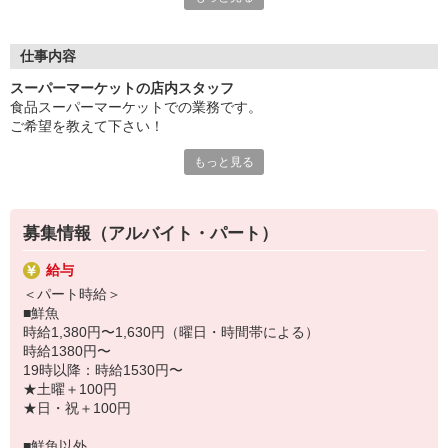
快適。
炎天下での作業や暑さ対策の心配が少なく、天候を気にせず働け
ます♪
仕事内容
「外の仕事は暑くて大変そう…」
スーパーマーケットの店内スタッフ
「夏でも快適な環境で働きたい」
食品スーパーマーケットでの業務です。
そんな方にもピッタリのお仕事です！
ご希望を教えて下さい！
勤務時間や日数は相談OK。短時間勤務や扶養内勤務も可能なの
で、お子様の送迎や学校行事、家庭の予定に合わせて無理なく働
もっと見る
鮮魚、寿司、ベーカリー、レジ、クッキングサポート
けます。
お仕事はみんなで丁寧にサポートするので、久しぶりのお仕事復
ヤオコーについての取材記事公開中！
帰でも安心です。
『ヤオコー ジモコロ』で検索ください♪
募集情報（アルバイト・パート）
https://www.e-aidem.com/ch/jimocoro/entry/miku29
パートスタッフの平均勤続年数は7.2年！働きやすい環境だから
こそ、多くのスタッフが長く活躍しています。
給与
＜パート時給＞
ヤオコーのおすすめポイント
■鮮魚
■短時間勤務OK・扶養内勤務OK
時給1,380円〜1,630円（曜日・時間帯による）
■家庭やお子様の都合によるお休み相談OK
時給1380円〜
■未経験・ブランク歓迎
19時以降：時給1530円〜
■年2回賞与あり
★土曜＋100円
■昇給制度＆キャリアアップ制度あり
★日・祝＋100円
■正社員登用制度あり
■鮮魚以外