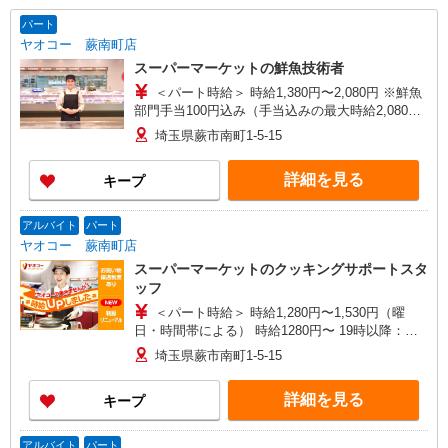
パート
ヤオコー 蕨南町店
スーパーマーケットの鮮魚技術者
＜パート時給＞ 時給1,380円〜2,080円 ※鮮魚
部門手当100円込み（手当込みの最大時給2,080
円） ★19時以降＋150円 ★土・日・祝＋100円 ※
埼玉県蕨市南町1-5-15
時給は技術試験により決定します
詳細を見る
キープ
アルバイト
パート
ヤオコー 蕨南町店
スーパーマーケットのクッキングサポートスタ
ッフ
＜パート時給＞ 時給1,280円〜1,530円（曜
日・時間帯による） 時給1280円〜 19時以降：時
給1430円〜 ★土曜＋100円 ★日・祝＋100円 ※ア
埼玉県蕨市南町1-5-15
ルバイトさんの時給や募集内容はお問い合わせく
ださい
詳細を見る
キープ
アルバイト
パート