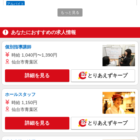
アルバイト
ライフ蕨駅前店（店舗コード636）
もっと見る
（早朝）荷受け・商品陳列
時給1,250円
あなたにおすすめの求人情報
ライフ蕨駅前店 埼玉県蕨市塚越1-7-9
個別指導講師
詳細を見る
キープ
時給 1,040円〜1,390円
仙台市青葉区
アルバイト
ライフ蕨駅前店（店舗コード636）
詳細を見る
夜間店舗運営補助
とりあえずキープ
時給1,150円以上
ライフ蕨駅前店 埼玉県蕨市塚越1-7-9
ホールスタッフ
時給 1,150円
詳細を見る
キープ
仙台市青葉区
派遣社員
詳細を見る
とりあえずキープ
株式会社ジョブリンクシステムズ
精肉加工業務