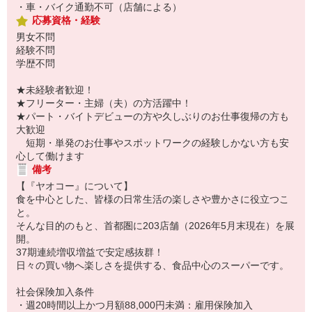
・車・バイク通勤不可（店舗による）
応募資格・経験
男女不問
経験不問
学歴不問
★未経験者歓迎！
★フリーター・主婦（夫）の方活躍中！
★パート・バイトデビューの方や久しぶりのお仕事復帰の方も
大歓迎
短期・単発のお仕事やスポットワークの経験しかない方も安
心して働けます
備考
【『ヤオコー』について】
食を中心とした、皆様の日常生活の楽しさや豊かさに役立つこ
と。
そんな目的のもと、首都圏に203店舗（2026年5月末現在）を展
開。
37期連続増収増益で安定感抜群！
日々の買い物へ楽しさを提供する、食品中心のスーパーです。
社会保険加入条件
・週20時間以上かつ月額88,000円未満：雇用保険加入