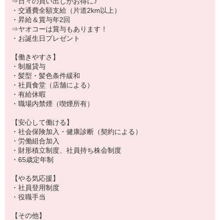
⇒日々の買い出しがお得に♪
・交通費全額支給（片道2km以上）
・昇給＆賞与年2回
⇒ヤオコーは賞与もあります！
・お誕生日プレゼント
【働きやすさ】
・制服貸与
・髪型・髪色条件緩和
・社員食堂（店舗による）
・有給休暇
・職場内禁煙（喫煙所有）
【安心して働ける】
・社会保険加入・健康診断（契約による）
・労働組合加入
・財形積立制度、社員持ち株会制度
・65歳定年制
【やる気応援】
・社員登用制度
・役職手当
【その他】