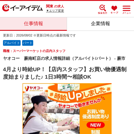
関東
の求人
▼エリア変更
仕事情報
企業情報
更新日：2026/08/02 ※更新日時点の最新情報です
アルバイト
パート
職種：スーパーマーケットの店内スタッフ
ヤオコー 蕨南町店の求人情報詳細（アルバイト/パート） - 蕨市
4月より時給UP！【店内スタッフ】お買い物優遇制
度始まりました♪ 1日3時間〜相談OK