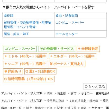
蕨市の人気の職種からバイト・アルバイト・パートを探す
同じ職種から求人を探す
薬剤師
食品・試食販売
販売・接客サービス
施設警備・交通誘導警備・駐車輪
コンビニ・スーパー
コンビニ・スーパー
場管理・イベント警備
同じ特徴から求人を探す
製造・組立・加工
コールセンター
未経験歓迎
ミドル（40代～）活躍中
ボーナス・賞与あり
週2～3日勤務OK
コンビニ・スーパー
その他販売・サービス
未経験歓迎
短時間勤務（1日4h以内）OK
扶養内勤務OK
ミドル（40代～）活躍中
エルダー（50代～）活躍中
交通費支給
社会保険あり
シニア（60代～）活躍中
ボーナス・賞与あり
社員登用あり
昇給あり
週2～3日勤務OK
短時間勤務（1日4h以内）OK
もっと見る
アルバイト・バイト・求人TOP
関東
埼玉県
蕨市
ヤオコー 蕨南町店
アルバイト・バイト・求人TOP
埼玉県の路線
ＪＲ京浜東北・根岸線
蕨駅
職種・条件一覧
販売・接客サービス
関東
埼玉県
蕨市
ヤオコー 蕨