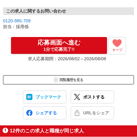
※面接は随時店舗にて行います。面接時には、履歴書を持参くださ
い。
この求人に関するお問い合わせ
※なお、応募書類の返却はいたしませんのでご了承ください。
0120-985-709
担当：採用係
‥選考フロー‥
一例）ご応募いただいた店舗にて面接1回⇒合否のご連絡
◎入社時期は柔軟に対応可能です。現在別のお仕事で就業中の方も
応募画面へ進む
お気軽にお問い合わせください！
1分で応募完了!!
キープ
※面接当日の急な発熱や体調不良がある場合は面接日を再設定させ
求人応募期間：2026/08/02～2026/08/08
て頂きますので、無理をせずお気軽にご連絡ください。
閲覧履歴を見る
ブックマーク
ポストする
シェアする
URLをシェア
12
件のこの求人と職種が同じ求人