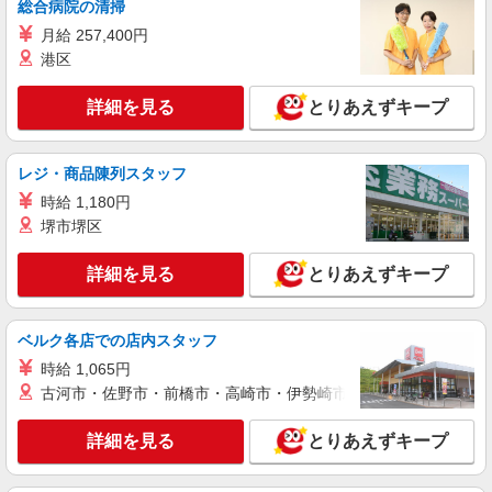
時給1900円 月収例334,400円（22日勤務の場
総合病院の清掃
合）
月給 257,400円
埼玉県蕨市北町5丁目
港区
詳細を見る
キープ
詳細を見る
とりあえずキープ
レジ・商品陳列スタッフ
時給 1,180円
堺市堺区
詳細を見る
とりあえずキープ
ベルク各店での店内スタッフ
時給 1,065円
古河市・佐野市・前橋市・高崎市・伊勢崎市・太田市・館林市・
詳細を見る
とりあえずキープ