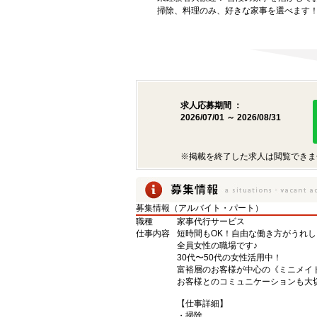
掃除、料理のみ、好きな家事を選べます
求人応募期間 ：
2026/07/01 ～ 2026/08/31
※掲載を終了した求人は閲覧できま
募集情報（アルバイト・パート）
職種
家事代行サービス
仕事内容
短時間もOK！自由な働き方がうれし
全員女性の職場です♪
30代〜50代の女性活用中！
富裕層のお客様が中心の《ミニメイ
お客様とのコミュニケーションも大
【仕事詳細】
・掃除