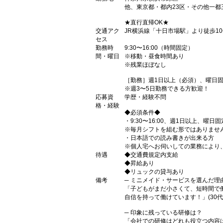
他、東京都・都内23区・その他一都
★直行直帰OK★
交通アク
JR横浜線「十日市場駅」より徒歩10
セス
勤務時
9:30〜16:00（時間固定）
間・曜日
※移動・昼食時間あり
※残業ほぼなし
［勤務］週1日以上（必須）、曜日固
※週3〜5日勤務できる方歓迎！
応募資
学歴・経験不問
格・経験
◆必須条件◆
・9:30〜16:00、週1日以上、曜
※毎月シフトを組む形ではありませ
・日本語での読み書きが出来る方
※個人宅へお伺いしての業務により
待遇
◆交通費規定内支給
◆昇給あり
◆リュックの貸与あり
備考
─ ミニメイド・サービスを選んだ理
「子どもがまだ小さくて、短時間で
自信を持って働けています！」(30代
─ 印象に残っている研修は？
「会社での研修はどれも役立つ内容