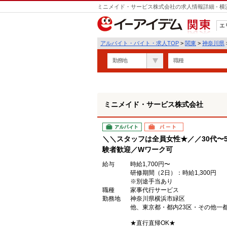
ミニメイド・サービス株式会社の求人情報詳細 - 
エ
関東
アルバイト・バイト・求人TOP
>
関東
>
神奈川県
勤務地
職種
ミニメイド・サービス株式会社
アルバイト
パート
＼＼スタッフは全員女性★／／30代〜
験者歓迎／Wワーク可
給与
時給1,700円〜
研修期間（2日）：時給1,300円
※別途手当あり
職種
家事代行サービス
勤務地
神奈川県横浜市緑区
他、東京都・都内23区・その他一
★直行直帰OK★