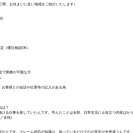
三県、お住まいに近い地域をご紹介いたします♪
分
定（曜日相談OK）
日固定で勤務が可能な方
ん
、お客様との会話や伝票等の記入がある為
由は？
働ける仕事を探していたんです。学んだことは全部、日常生活にも役立つ内容ばか
／女性)
ばかりです。クレーム対応の知識は、知っているだけで心の安定が全然違うんです