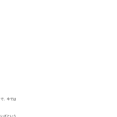
りで、今では
。いざという