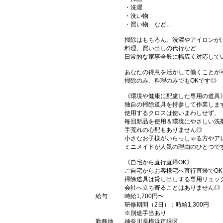
・洗濯
・洗い物
・買い物 など…
掃除はもちろん、洗濯やアイロンが
料理、買い出しの代行など
日常的な家事全般に幅広く対応して
あなたの得意を活かして働くことが
掃除のみ、料理のみでもOKです◎
《環境や健康に配慮した専用の道具
独自の掃除道具を持参して作業しま
使用するクロスは使いまわしせず、
毎回新品を使用＆環境にやさしい洗
手荒れの心配もありません◎
小さなお子様がいらっしゃる方やア
ミニメイドが人気の理由のひとつで
《自宅から直行直帰OK》
ご自宅からお客様宅へ直行直帰でOK
掃除道具は貸し出しする専用リュッ
会社へ立ち寄ることはありません◎
給与
時給1,700円〜
研修期間（2日）：時給1,300円
※別途手当あり
勤務地
神奈川県横浜市緑区