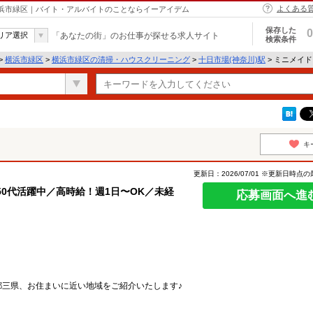
よくある
横浜市緑区｜バイト・アルバイトのことならイーアイデム
保存した
0
リア選択
「あなたの街」のお仕事が探せる求人サイト
検索条件
>
横浜市緑区
>
横浜市緑区の清掃・ハウスクリーニング
>
十日市場(神奈川)駅
> ミニメイ
キ
更新日：2026/07/01 ※更新日時点
50代活躍中／高時給！週1日〜OK／未経
応募画面へ進
都三県、お住まいに近い地域をご紹介いたします♪