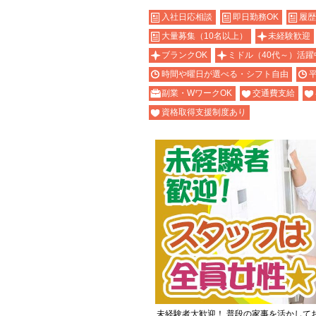
入社日応相談
即日勤務OK
履歴
大量募集（10名以上）
未経験歓迎
ブランクOK
ミドル（40代～）活躍
時間や曜日が選べる・シフト自由
副業・WワークOK
交通費支給
資格取得支援制度あり
未経験者大歓迎！ 普段の家事を活かして