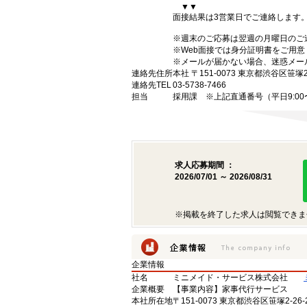
▼▼
面接結果は3営業日でご連絡します
※週末のご応募は翌週の月曜日のご
※Web面接では身分証明書をご用
※メールが届かない場合、迷惑メー
連絡先住所
本社 〒151-0073 東京都渋谷区笹塚2
連絡先TEL
03-5738-7466
担当
採用課 ※上記直通番号（平日9:00〜1
求人応募期間 ：
2026/07/01 ～ 2026/08/31
※掲載を終了した求人は閲覧できま
企業情報
社名
ミニメイド・サービス株式会社
企業概要
【事業内容】家事代行サービス
本社所在地
〒151‐0073 東京都渋谷区笹塚2‐26