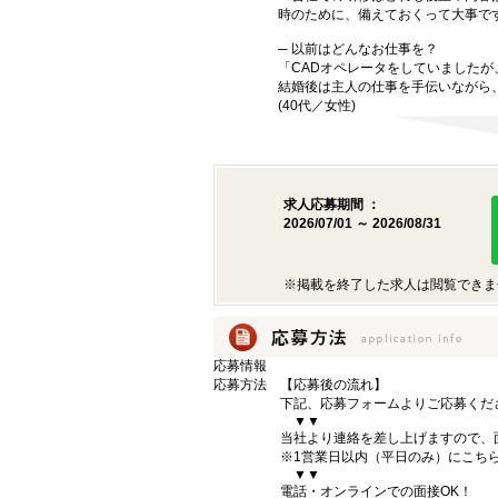
時のために、備えておくって大事です
─ 以前はどんなお仕事を？
「CADオペレータをしていました
結婚後は主人の仕事を手伝いながら
(40代／女性)
求人応募期間 ：
2026/07/01 ～ 2026/08/31
※掲載を終了した求人は閲覧できま
応募情報
応募方法
【応募後の流れ】
下記、応募フォームよりご応募くだ
▼▼
当社より連絡を差し上げますので、
※1営業日以内（平日のみ）にこちらの
▼▼
電話・オンラインでの面接OK！