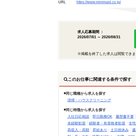
URL
https://www.minimaid.co.jp/
求人応募期間 ：
2026/07/01 ～ 2026/08/31
※掲載を終了した求人は閲覧できま
このお仕事に関連する条件で探す
同じ職種から求人を探す
清掃・ハウスクリーニング
同じ特徴から求人を探す
入社日応相談
即日勤務OK
履歴書不要
未経験歓迎
経験者・有資格者歓迎
女性
高収入・高額
昇給あり
土日祝休み
週