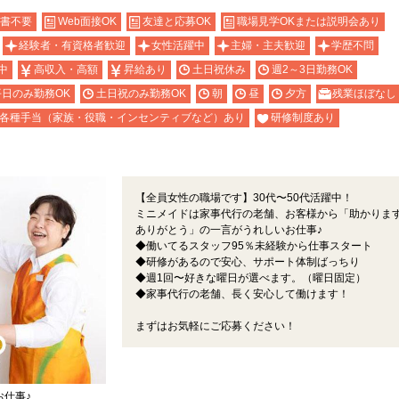
書不要
Web面接OK
友達と応募OK
職場見学OKまたは説明会あり
経験者・有資格者歓迎
女性活躍中
主婦・主夫歓迎
学歴不問
中
高収入・高額
昇給あり
土日祝休み
週2～3日勤務OK
平日のみ勤務OK
土日祝のみ勤務OK
朝
昼
夕方
残業ほぼなし
各種手当（家族・役職・インセンティブなど）あり
研修制度あり
【全員女性の職場です】30代〜50代活躍中！
ミニメイドは家事代行の老舗、お客様から「助かりま
ありがとう」の一言がうれしいお仕事♪
◆働いてるスタッフ95％未経験から仕事スタート
◆研修があるので安心、サポート体制ばっちり
◆週1回〜好きな曜日が選べます。（曜日固定）
◆家事代行の老舗、長く安心して働けます！
まずはお気軽にご応募ください！
お仕事♪