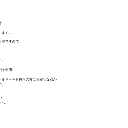
け
います。
可能ですので
》
す。
剤を使用。
レルギーをお持ちの方にも安心な点が
す。
！
クへ。