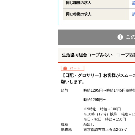
同じ職種の求人
同じ特徴の求人
こ
生活協同組合コープみらい コープ西
パート
【日配・グロサリー】お客様がスムー
願いします。
給与
時給1295円〜時給1445円※
時給1295円〜
※9時迄 時給＋100円
※16時（17時）以降 時給＋1
※日・祝日 時給＋150円
職種
品出し
勤務地
東京都調布市上石原2-23-7