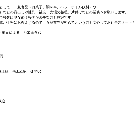
として、一般食品（お菓子、調味料、ペットボトル飲料）や
）などの品出しや陳列、補充、売場の整理、片付けなどの業務をお願いします。
で接客は少なめ！接客が苦手な方も歓迎です！
輩が丁寧にお教えするので、食品業界が初めてという方も安心してお仕事スタート
間・曜日による ※加給含む
0円
京王線「飛田給駅」徒歩8分
歓迎！