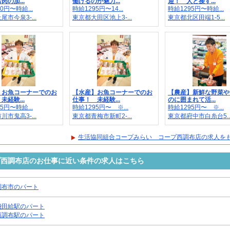
肉の加...
働けるのが魅力...
迎！ 人と接す...
0円〜時給...
時給1295円〜14...
時給1295円〜時給...
市今泉3-...
東京都大田区池上3-...
東京都北区田端1-5...
】お魚コーナーでのお
【水産】お魚コーナーでのお
【農産】新鮮な野菜や
未経験...
仕事！ 未経験...
のに囲まれて活...
5円〜時給...
時給1295円〜 ※...
時給1295円〜 ※...
市鬼高3-...
東京都青梅市新町2-...
東京都府中市白糸台5..
生活協同組合コープみらい コープ西調布店の求人を
プ西調布店のお仕事に近い条件の求人はこちら
調布市のパート
飛田給駅のパート
西調布駅のパート