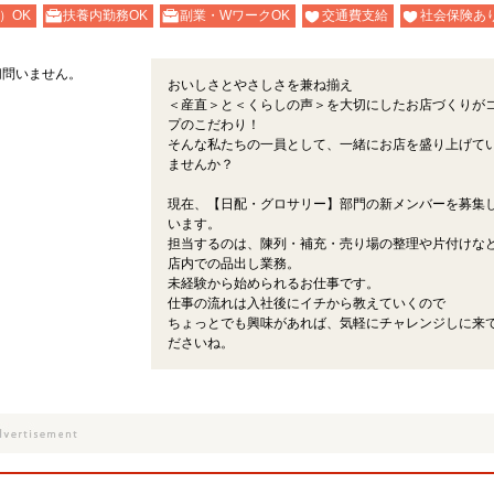
）OK
扶養内勤務OK
副業・WワークOK
交通費支給
社会保険あ
切問いません。
おいしさとやさしさを兼ね揃え
＜産直＞と＜くらしの声＞を大切にしたお店づくりが
プのこだわり！
そんな私たちの一員として、一緒にお店を盛り上げて
ませんか？
現在、【日配・グロサリー】部門の新メンバーを募集
います。
担当するのは、陳列・補充・売り場の整理や片付けな
店内での品出し業務。
未経験から始められるお仕事です。
仕事の流れは入社後にイチから教えていくので
ちょっとでも興味があれば、気軽にチャレンジしに来
ださいね。