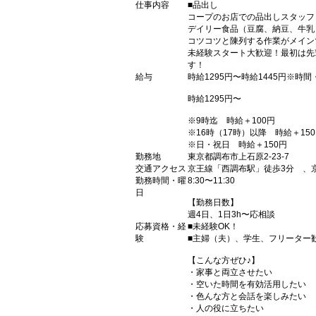
仕事内容
■品出し
コープのお店での品出しスタッフ
デイリー食品（豆腐、納豆、牛乳
コツコツと陳列する作業がメイン
未経験スタート大歓迎！最初は先
す！
給与
時給1295円〜時給1445円※時
時給1295円〜
※9時迄 時給＋100円
※16時（17時）以降 時給＋15
※日・祝日 時給＋150円
勤務地
東京都調布市上石原2-23-7
交通アクセス
京王線「西調布駅」徒歩3分 、
勤務時間・曜
8:30〜11:30
日
【勤務日数】
週4日、1日3h〜応相談
応募資格・経
■未経験OK！
験
■主婦（夫）、学生、フリーター
【こんな方ぜひ♪】
・家事と両立させたい
・空いた時間を有効活用したい
・色んな方と会話を楽しみたい
・人の役に立ちたい