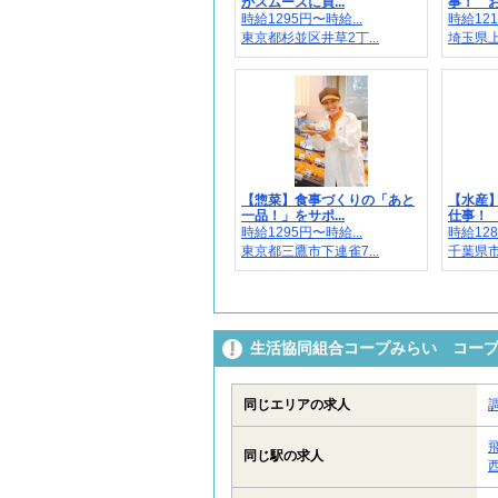
がスムーズに買...
事！ お
時給1295円〜時給...
時給121
東京都杉並区井草2丁...
埼玉県上尾
【惣菜】食事づくりの「あと
【水産
一品！」をサポ...
仕事！ 
時給1295円〜時給...
時給128
東京都三鷹市下連雀7...
千葉県市川
生活協同組合コープみらい コー
同じエリアの求人
同じ駅の求人