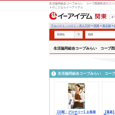
生活協同組合コープみらい コープ西調布店のコンビ
トのことならイーアイデム
エ
関東
アルバイト・バイト・求人TOP
>
関東
>
東京都
>
勤務地
職種
生活協同組合コープみらい コープ西
生活協同組合コープみらい コー
【日配・グロサリー】お客様
【畜産