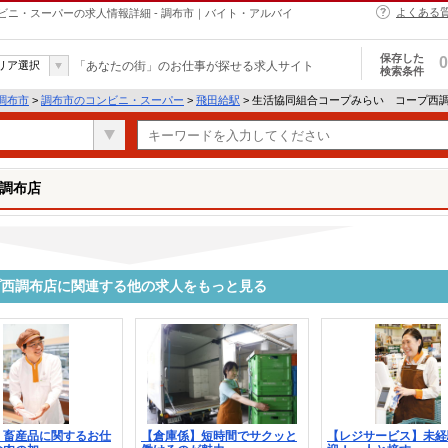
よくある
ニ・スーパーの求人情報詳細 - 調布市｜バイト・アルバイ
保存した
0
リア選択
「あなたの街」のお仕事が探せる求人サイト
検索条件
調布市
>
調布市のコンビニ・スーパー
>
飛田給駅
> 生活協同組合コープみらい コープ西
調布店
プ西調布店に関連する他の求人をもっと見る
】畜産品に関するお仕
【倉庫係】短時間でサクッと
【レジサービス】未経