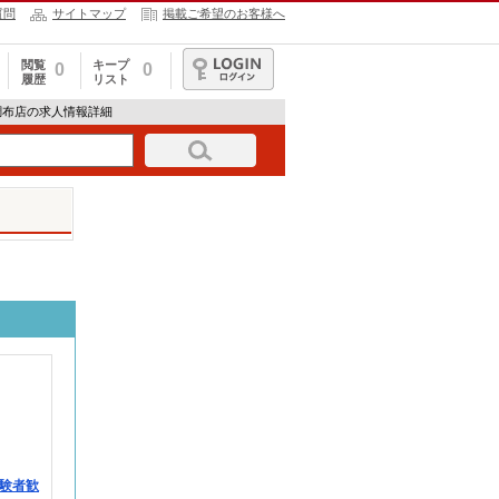
質問
サイトマップ
掲載ご希望のお客様へ
閲覧
キープ
0
0
履歴
リスト
ログイン
調布店の求人情報詳細
験者歓