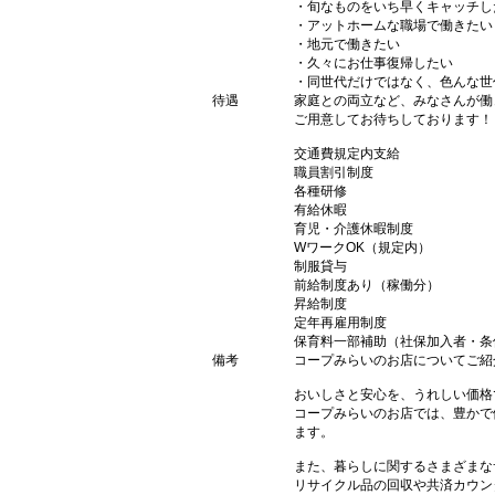
・旬なものをいち早くキャッチし
・アットホームな職場で働きたい
・地元で働きたい
・久々にお仕事復帰したい
・同世代だけではなく、色んな世
待遇
家庭との両立など、みなさんが働
ご用意してお待ちしております！
交通費規定内支給
職員割引制度
各種研修
有給休暇
育児・介護休暇制度
WワークOK（規定内）
制服貸与
前給制度あり（稼働分）
昇給制度
定年再雇用制度
保育料一部補助（社保加入者・条
備考
コープみらいのお店についてご紹
おいしさと安心を、うれしい価格
コープみらいのお店では、豊かで
ます。
また、暮らしに関するさまざまな
リサイクル品の回収や共済カウン