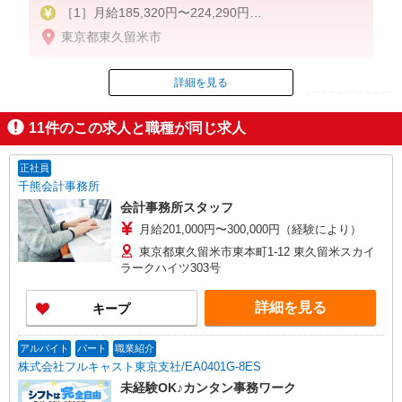
［1］月給185,320円〜224,290円
※別途規定内手当
東京都東久留米市
［2］月給211,320円〜247,000円
※別途規定内手当
詳細を見る
ID：AE0529764225
※経験・能力による
11
件のこの求人と職種が同じ求人
掲載期間終了
正社員
千熊会計事務所
会計事務所スタッフ
月給201,000円〜300,000円（経験により）
東京都東久留米市東本町1-12 東久留米スカイ
ラークハイツ303号
詳細を見る
キープ
アルバイト
パート
職業紹介
株式会社フルキャスト東京支社/EA0401G-8ES
未経験OK♪カンタン事務ワーク