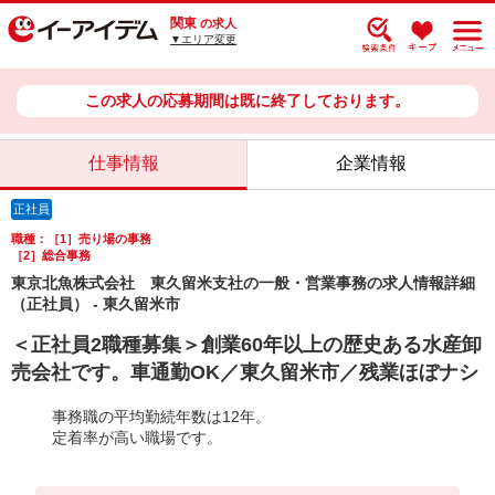
関東
の求人
▼エリア変更
この求人の応募期間は既に終了しております。
仕事情報
企業情報
正社員
職種：［1］売り場の事務
［2］総合事務
東京北魚株式会社 東久留米支社の一般・営業事務の求人情報詳細
（正社員） - 東久留米市
＜正社員2職種募集＞創業60年以上の歴史ある水産卸
売会社です。車通勤OK／東久留米市／残業ほぼナシ
事務職の平均勤続年数は12年。
定着率が高い職場です。