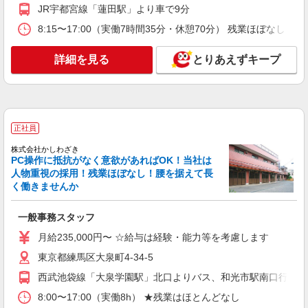
JR宇都宮線「蓮田駅」より車で9分
8:15〜17:00（実働7時間35分・休憩70分） 残業ほぼなし
詳細を見る
とりあえずキープ
正社員
株式会社かしわざき
PC操作に抵抗がなく意欲があればOK！当社は
人物重視の採用！残業ほぼなし！腰を据えて長
く働きませんか
一般事務スタッフ
月給235,000円〜 ☆給与は経験・能力等を考慮します
東京都練馬区大泉町4-34-5
西武池袋線「大泉学園駅」北口よりバス、和光市駅南口行き 
8:00〜17:00（実働8h） ★残業はほとんどなし