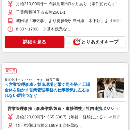
月給210,000円〜 ※試用期間3ヶ月あり（条件変わらず）
正社員
久留米ヶ丘病院
千葉県我孫子市布佐2501-1
事務職
成田線「布佐駅」より徒歩6分 成田線「木下駅」より車8分 成
月給253,000円〜289,000円 一律手当(暫定手当
8:30〜17:00 ※基本残業なし
27,000円・職務手当27,000円)含む ※経験・能力に
よる 【手当詳細】 皆勤手当：15,500円 祝日手
東京都東久留米市小山5-7-3
当：1日/1,500円 年末年始手当/4,000円 ※残業手
詳細を見る
とりあえずキープ
当は実績に応じて支給
詳細を見る
キープ
正社員
株式会社エヌ・ワイ・ケイ 埼玉工場
＜営業管理事務＞製造現場と繋ぐ司令塔／工場
全体を動かす営業管理事務の仕事景気に左右さ
れない環境つなぐ
営業管理事務（事務作業/製造・進捗調整／社内連携ポジション）
月給220,000円〜365,500円（年齢・経験による） ≪月収例≫
埼玉県蓮田市根金1689-1 ◎転勤なし