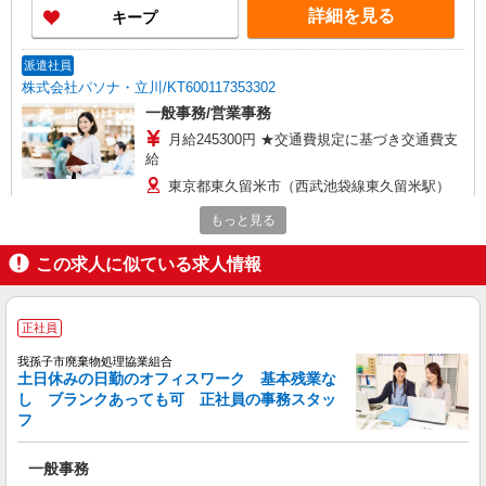
詳細を見る
キープ
派遣社員
株式会社パソナ・立川/KT600117353302
一般事務/営業事務
月給245300円 ★交通費規定に基づき交通費支
給
東京都東久留米市（西武池袋線東久留米駅）
もっと見る
詳細を見る
キープ
この求人に似ている求人情報
派遣社員
株式会社パソナ・立川/KT600117353301
正社員
一般事務/営業事務
月給245300円 ★交通費規定に基づき交通費支
我孫子市廃棄物処理協業組合
給
土日休みの日勤のオフィスワーク 基本残業な
し ブランクあっても可 正社員の事務スタッ
東京都東久留米市（西武池袋線東久留米駅）
フ
詳細を見る
キープ
一般事務