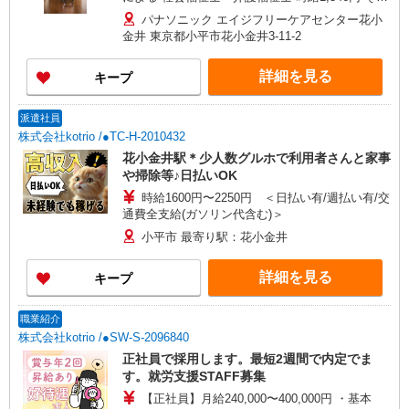
他資格 時給1,282円 【東京都居住支援特別手当】
パナソニック エイジフリーケアセンター花小
別途支給 月額2万円！ ＊支給対象は所定労働時間
金井 東京都小平市花小金井3-11-2
週20時間以上の雇用契約者に限る ※一律処遇改善
加算含む 〇時間外勤務手当 〇土日祝勤務手当 〇
詳細を見る
キープ
無事故無違反表彰金 〇年末年始勤務手当
派遣社員
株式会社kotrio /●TC-H-2010432
花小金井駅＊少人数グルホで利用者さんと家事
や掃除等♪日払いOK
時給1600円〜2250円 ＜日払い有/週払い有/交
通費全支給(ガソリン代含む)＞
小平市 最寄り駅：花小金井
詳細を見る
キープ
職業紹介
株式会社kotrio /●SW-S-2096840
正社員で採用します。最短2週間で内定でま
す。就労支援STAFF募集
【正社員】月給240,000〜400,000円 ・基本