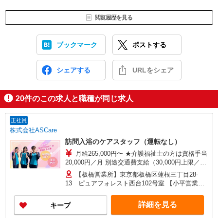
閲覧履歴を見る
ブックマーク
ポストする
シェアする
URLをシェア
20
件のこの求人と職種が同じ求人
正社員
株式会社ASCare
訪問入浴のケアスタッフ（運転なし）
月給265,000円〜 ★介護福祉士の方は資格手当
20,000円／月 別途交通費支給（30,000円上限／
月） 別途残業手当（月平均残業時間15時間）残業
【板橋営業所】東京都板橋区蓮根三丁目28-
代全額支給
13 ピュアフォレスト西台102号室 【小平営業
所】東京都小平市仲町571番地2 ラリーマンショ
ン1F東 【在宅介護センター調布】東京都調布市国
詳細を見る
キープ
領町五丁目4-17 パレス調布1990A館 【在宅介護