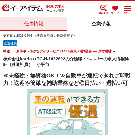
関東
の求人
▼エリア変更
仕事情報
企業情報
更新日：2026/08/03 ※更新日時点の最新情報です
派遣社員
職種：＜新小平＞小さなデイサービスSTAFF募集≪週3勤務≫≪夕方退社≫
株式会社kotrio /●TC-H-1992922の介護職・ヘルパーの求人情報詳
細（派遣社員） - 小平市
≪未経験・無資格OK！≫自動車が運転できれば即戦
力！送迎や簡単な補助業務など◎日払い・週払い可