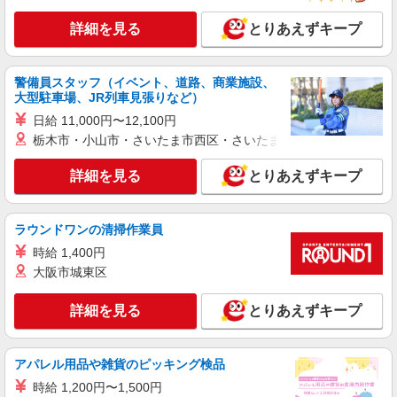
小平市 最寄り駅：花小金井
詳細を見る
とりあえずキープ
詳細を見る
キープ
警備員スタッフ（イベント、道路、商業施設、
派遣社員
大型駐車場、JR列車見張りなど）
株式会社kotrio /●TC-H-1992840
日給 11,000円〜12,100円
花小金井駅｜シニア向けマンションで夜勤専従
栃木市・小山市・さいたま市西区・さいたま市岩槻区・久喜市・
＊暮らしのお手伝い
時給1600円〜2250円 ＜日払い有/週払い有/交
詳細を見る
とりあえずキープ
通費全支給(ガソリン代含む)＞
小平市 最寄り駅：花小金井
ラウンドワンの清掃作業員
詳細を見る
キープ
時給 1,400円
大阪市城東区
派遣社員
株式会社kotrio /●TC-H-2010945
詳細を見る
とりあえずキープ
新小平駅◆サ高住スタッフ◆穏やかな職場×週
3〜×残業なし
時給1600円〜2250円 ＜日払い有/週払い有/交
アパレル用品や雑貨のピッキング検品
通費全支給(ガソリン代含む)＞
時給 1,200円〜1,500円
小平市