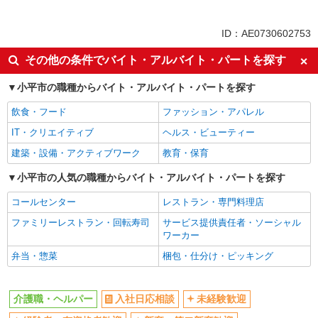
派遣社員
同じ特徴から新小平駅の求人を探す
ID：AE0730602753
入社日応相談
未経験歓迎
その他の条件でバイト・アルバイト・パートを探す
経験者・有資格者歓迎
新卒・第二新卒歓迎
小平市の職種からバイト・アルバイト・パートを探す
女性活躍中
主婦・主夫歓迎
飲食・フード
ファッション・アパレル
フリーター歓迎
学歴不問
IT・クリエイティブ
ヘルス・ビューティー
ブランクOK
ミドル（40代～）活躍中
建築・設備・アクティブワーク
教育・保育
エルダー（50代～）活躍中
シニア（60代～）活躍中
高収入・高額
小平市の人気の職種からバイト・アルバイト・パートを探す
ボーナス・賞与あり
昇給あり
完全週休2日制
コールセンター
レストラン・専門料理店
フルタイム歓迎
禁煙・分煙
ファミリーレストラン・回転寿司
サービス提供責任者・ソーシャル
ワーカー
駅直結・駅チカ
車通勤OK
弁当・惣菜
梱包・仕分け・ピッキング
バイク通勤OK
自転車通勤OK
残業少なめ（月20h未満）
交通費支給
介護職・ヘルパー
入社日応相談
未経験歓迎
社会保険あり
産休・育休取得実績あり