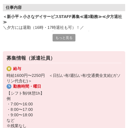
仕事内容
＜新小平＞小さなデイサービスSTAFF募集≪週3勤務≫≪夕方退社
≫
＼夕方には退勤（16時・17時退社も可）！／
デイサービスにてサポート業務をお任せします◎
もっと見る
笑い声の絶えない、楽しい雰囲気の職場です♪
＜お仕事内容＞
・お散歩の付き添い
募集情報（派遣社員）
・生活相談/お話相手
・食事の提供/介助
給与
・ご自宅までの送迎（できる方のみ） など
時給1600円〜2250円 ＜日払い有/週払い有/交通費全支給(ガソ
リン代含む)＞
短期2ヶ月〜OKなのでお試し勤務も◎
勤務時間・曜日
日払い・週払い対応可能♪
【シフト制/休憩1h】
お気軽にご応募ください！
例
・7:00〜16:00
・8:00〜17:00
・9:00〜18:00
など
※残業なし