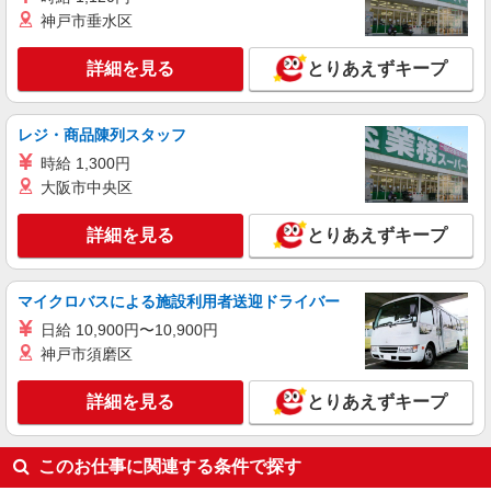
キープ
神戸市垂水区
派遣社員
詳細を見る
とりあえずキープ
株式会社kotrio /●TC-H-2010428
花小金井駅＊少人数グルホで利用者さんと家事
や掃除等♪日払いOK
レジ・商品陳列スタッフ
時給1600円〜2250円 ＜日払い有/週払い有/交
時給 1,300円
通費全支給(ガソリン代含む)＞
大阪市中央区
小平市 最寄り駅：花小金井
詳細を見る
とりあえずキープ
詳細を見る
キープ
職業紹介
マイクロバスによる施設利用者送迎ドライバー
株式会社トラストグロース 新宿本社 第3営業部
日給 10,900円〜10,900円
介護老人保健施設での介護士
神戸市須磨区
月給：258000円〜330000円 ※資格や経験など
による
詳細を見る
とりあえずキープ
東京都小平市
詳細を見る
キープ
このお仕事に関連する条件で探す