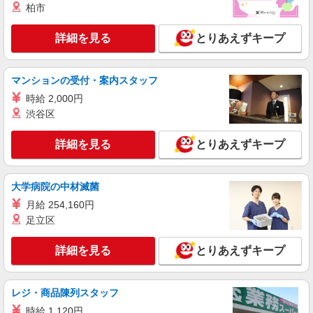
柏市
詳細を見る
キープ
詳細を見る
とりあえずキープ
職業紹介
株式会社kotrio /●SW-S-2097012
マンションの受付・案内スタッフ
住宅型有料老人ホームSTAFF＊無理なく、長
時給 2,000円
く続けられる環境＊
渋谷区
【正社員】月給240,000〜400,000円 ・基本
給：200,000円〜220,000円 ・資格手当：10,000〜
詳細を見る
とりあえずキープ
30,000円 ・役職手当：10,000〜70,000円 ・処遇改
東京都小平市
善手当：20,000〜60,000円（勤続年数、保有資格
により変動） ・固定残業手当：20,000円（10時
詳細を見る
キープ
間） ※固定残業時間を超過する場合には超過勤務
大学病院の中材滅菌
手当として別途支給 ・夜勤手当：10,000円/1回
月給 254,160円
（上記給与とは別に支給） 下記資格をお持ちの方
派遣社員
足立区
歓迎 ・認知症介護基礎研修 ・初任者研修 ・実務
株式会社トラストグロース 新宿本社 第3営業部
者研修 ・介護福祉士 など
グループホームでの介護士
詳細を見る
とりあえずキープ
時給：1226円〜 ※資格や経験による
東京都小平市
レジ・商品陳列スタッフ
時給 1,120円
詳細を見る