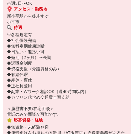
※週3日〜OK
アクセス・勤務地
新小平駅から徒歩すぐ
小平市
待遇
※各種規定有
◆社会保険完備
◆無料定期健康診断
◆日払い・週払い可
◆短期（2ヶ月）〜長期
◆退職金制度
◆資格支援（介護資格のみ）
◆有給休暇
◆産休・育休
◆正社員登用
◆副業・Wワーク相談OK（週40時間以内）
◆ガソリン代含め交通費全額支給
＜履歴書不要/在宅面談＞
電話のみで面談が可能です♪
応募資格・経験
◆無資格・未経験歓迎
◆運転免許をお持ちの方歓迎（AT限定可）※送迎業務があるた