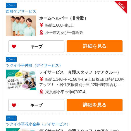
センター府中】東京都府中市武蔵台二丁目20-16
NEW
メゾンド樹庵1階 【立川営業所】東京都立川市富
パート
士見町一丁目21-18 野村ビル101号室 【在宅介護
西町ケアサービス
センター成瀬】東京都町田市南成瀬五丁目1-6 コ
ホームヘルパー（非常勤）
ーポ台益ナルセ B1F
時給1,600円以上
小平市内及び一部近郊
詳細を見る
キープ
パート
ツクイ小平仲町（デイサービス）
デイサービス 介護スタッフ（ケアクルー）
時給1,346円〜1,567円 ★土日祝日は時給100円
アップ！ ・居住支援特別手当:120円/時間含む ※
給与幅は資格・経験等による
東京都小平市仲町397-4
詳細を見る
キープ
パート
ツクイ小平花小金井（デイサービス）