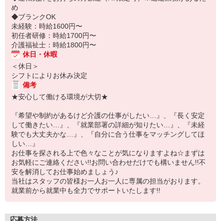
め
◆ブランクOK
未経験：時給1600円〜
初任者研修：時給1700円〜
介護福祉士：時給1800円〜
休日・休暇
＜休日＞
シフトによりお休み決定
備考
★安心して働ける環境が大切★
『希望や制約があるけど介護の仕事がしたい…』、『長く安定
して働きたい…』、『就業部署の詳細が知りたい…』、『未経
験でも大丈夫かな…』、『自分に合う仕事をマッチングしてほ
しい…』
お仕事を探される上で色々なことが気になりますよね☆まずは
お気軽にご連絡ください!!お問い合わせだけでも構いません!!不
安を解消してお仕事始めましょう♪
当社はスタッフの皆様お一人お一人に専属の担当がおります。
就業前から就業中も全力でサポートいたします!!
応募方法