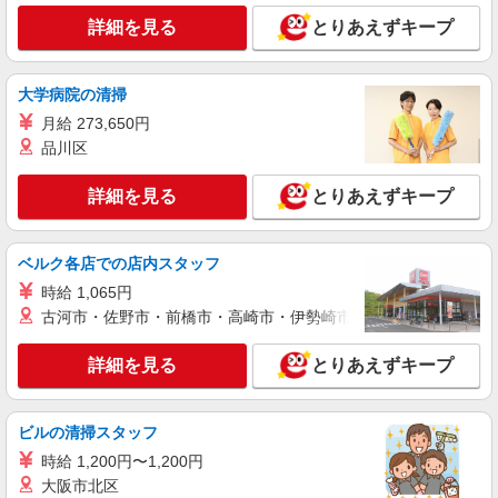
小平市
詳細を見る
とりあえずキープ
詳細を見る
キープ
大学病院の清掃
派遣社員
月給 273,650円
株式会社kotrio /●TC-H-1883039
品川区
【新小平駅近く】病院でシーツ交換や備品管理
など★看護助手募集
詳細を見る
とりあえずキープ
時給1600円〜2250円 ＜日払い有/週払い有/交
通費全支給(ガソリン代含む)＞
小平市
ベルク各店での店内スタッフ
時給 1,065円
詳細を見る
キープ
古河市・佐野市・前橋市・高崎市・伊勢崎市・太田市・館林市・
派遣社員
詳細を見る
とりあえずキープ
株式会社kotrio /●TC-H-1849271
[ 面接なし ]花小金井駅近くの支援員★社会活
動の見守りなど
ビルの清掃スタッフ
時給1700円〜2250円 ＜日払い有/週払い有/交
時給 1,200円〜1,200円
通費全支給(ガソリン代含む)＞
大阪市北区