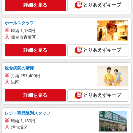
東京都小平市 【最寄駅】 ◆各線「小川駅」 ◆
詳細を見る
日）＝35万2000円 ◆昇給あり ◆支払い方法 ※日
とりあえずキープ
各線「小平駅」 ◆西武多摩湖線「青梅街道駅」 ★
払い/週払い/月払い対応も可能です。詳しくは面談
その他、近隣に多数勤務地あります！
時にご相談ください。 ◆交通費：別途全額支給 ※
詳細を見る
キープ
当社規定あり
ホールスタッフ
時給 1,150円
派遣社員
仙台市青葉区
株式会社kotrio /●TC-H-1883023
新小平駅≫稼げる◎シニアマンション
詳細を見る
とりあえずキープ
STAFF！日勤のみ/夜勤可
時給1600円〜2250円 ＜日払い有/週払い有/交
通費全支給(ガソリン代含む)＞
総合病院の清掃
小平市
月給 257,400円
港区
詳細を見る
キープ
詳細を見る
とりあえずキープ
職業紹介
株式会社kotrio /●SW-S-2078035
≪新小平駅≫週3勤務〜！プライベートを大切
レジ・商品陳列スタッフ
にできるデイSTAFF
時給 1,180円
時給1550円〜2312円 ＜交通費全支給(ガソリ
堺市堺区
ン代含む)＞