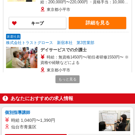
給：200,000円〜220,000円 ・資格手当：10,000〜
30,000円 ・役職手当：10,000〜70,000円 ・処遇改
東京都小平市
善手当：20,000〜60,000円（勤続年数、保有資格
により変動） ・固定残業手当：20,000円（10時
詳細を見る
キープ
間） ※固定残業時間を超過する場合には超過勤務
手当として別途支給 ・夜勤手当：10,000円/1回
（上記給与とは別に支給） 下記資格をお持ちの方
派遣社員
歓迎 ・認知症介護基礎研修 ・初任者研修 ・実務
株式会社トラストグロース 新宿本社 第3営業部
者研修 ・介護福祉士 など
デイサービスでの介護士
時給：無資格1450円〜/初任者研修1550円〜 ※
資格や経験などによる
東京都小平市
もっと見る
詳細を見る
キープ
派遣社員
あなたにおすすめの求人情報
株式会社ブレイブ（マイナビグループ）/MDN13
介護スタッフ ◆デイサービス、サービス付き
個別指導講師
高齢者向け住宅、グループホームなど様々な勤
時給 1,040円〜1,390円
務先から選べます。
未経験：時給1600〜1800円（資格・経験によ
仙台市青葉区
る） 経験者：時給1800〜2000円（資格・経験によ
る） ◎月収例 時給2000円×1日8時間×22日（週5