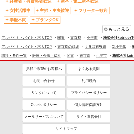
経験者・有資格者歓迎
新卒・第二新卒歓迎
退職金・財形貯蓄制度あり
各種手当（家族・役職・インセン
ティブなど）あり
女性活躍中
主婦・主夫歓迎
フリーター歓迎
制服貸与
研修制度あり
学歴不問
ブランクOK
資格取得支援制度あり
もっと見る
同じ職種から求人を探す
アルバイト・バイト・求人TOP
関東
東京都
小平市
株式会社kotrio /
医療・介護・福祉
アルバイト・バイト・求人TOP
東京都の路線
ＪＲ武蔵野線
新小平駅
介護職・ヘルパー
職種・条件一覧
医療・介護・福祉
関東
東京都
小平市
株式会社kotr
同じ特徴から求人を探す
掲載ご希望のお客様へ
よくある質問
未経験歓迎
ミドル（40代～）活躍中
お問い合わせ
利用規約
ボーナス・賞与あり
車通勤OK
交通費支給
社会保険あり
リンクについて
プライバシーポリシー
産休・育休取得実績あり
Cookieポリシー
個人情報保護方針
メールサービスについて
サイト運営会社
サイトマップ