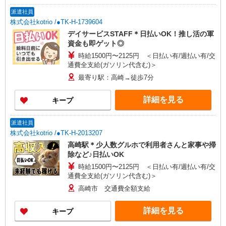
派遣社員
株式会社kotrio /●TK-H-1739604
デイサービスSTAFF＊日払いOK！推し活の軍
資金も即ゲット◎
時給1500円〜2125円 ＜日払い有/週払い有/交
通費全支給(ガソリン代含む)＞
最寄り駅：高崎→徒歩7分
詳細を見る
キープ
派遣社員
株式会社kotrio /●TK-H-2013207
高崎駅＊少人数グルホで利用者さんと家事や掃
除など♪日払いOK
時給1500円〜2125円 ＜日払い有/週払い有/交
通費全支給(ガソリン代含む)＞
高崎市 交通費全額支給
詳細を見る
キープ