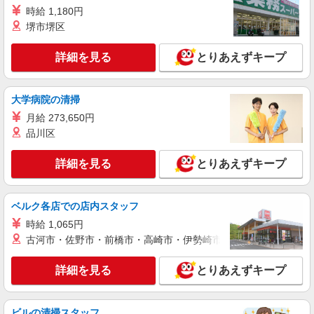
時給 1,180円
株式会社kotrio /●TK-H-1468486
堺市堺区
高崎問屋町駅のシニアマンション▼フロアの巡
回や安否確認など
詳細を見る
とりあえずキープ
時給1500円〜2125円 ★即日払いOK★交通費
全支給（ガソリン代含む）
最寄り駅：高崎問屋町
大学病院の清掃
月給 273,650円
詳細を見る
キープ
品川区
派遣社員
詳細を見る
とりあえずキープ
株式会社kotrio /●TK-H-2015134
高崎問屋町駅★未経験OKの人間関係に悩まな
い職場★サ高住STAFF
ベルク各店での店内スタッフ
時給1500円〜2125円 ＜日払い有/週払い有/交
時給 1,065円
通費全支給(ガソリン代含む)＞
古河市・佐野市・前橋市・高崎市・伊勢崎市・太田市・館林市・
最寄り駅：高崎問屋町
詳細を見る
とりあえずキープ
詳細を見る
キープ
派遣社員
ビルの清掃スタッフ