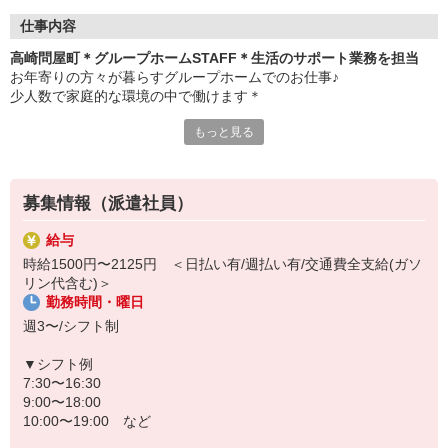
仕事内容
高崎問屋町＊グループホームSTAFF＊生活のサポート業務を担当
お年寄りの方々が暮らすグループホームでのお仕事♪
少人数で家庭的な環境の中で働けます＊
もっと見る
▼仕事内容
・利用者さんの見守り
・料理や洗濯などの家事サポート
・お部屋や共有スペースの清掃
募集情報（派遣社員）
・お散歩や体操などのレクリエーション
・必要に応じた生活介助 など
給与
時給1500円〜2125円 ＜日払い有/週払い有/交通費全支給(ガソ
▼こんな方におすすめ
リン代含む)＞
・高齢者の方とじっくり関わりたい
勤務時間・曜日
・家事や会話が苦にならない
・認知症ケアに興味がある
週3〜/シフト制
難しい対応はありません
▼シフト例
未経験スタートのスタッフ多数！
7:30〜16:30
わからないことは先輩スタッフが丁寧に教えますのでご安心くださ
9:00〜18:00
い◎
10:00〜19:00 など