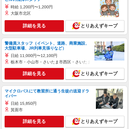
株式会社kotrio /●TK-H-1417397
時給 1,200円〜1,200円
［井野駅］こぢんまりとしたデイサービス＊面
大阪市北区
接なし♪
時給1500円〜2125円 ≪交通費全額支給（ガソ
詳細を見る
とりあえずキープ
リン代含む）/日払い・週払い≫
高崎市内 ≪井野駅周辺≫
警備員スタッフ（イベント、道路、商業施設、
詳細を見る
大型駐車場、JR列車見張りなど）
キープ
日給 11,000円〜12,100円
派遣社員
栃木市・小山市・さいたま市西区・さいたま市岩槻区・久喜市・
株式会社kotrio /●TK-H-1991770
詳細を見る
高崎問屋町駅｜サ高住STAFF＊落ち着いた雰
とりあえずキープ
囲気でゆったりお仕事
時給1500円〜2125円 ＜日払い有/週払い有/交
マイクロバスにて教習所に通う生徒の送迎ドラ
通費全支給(ガソリン代含む)＞
イバー
最寄り駅：高崎問屋町
日給 15,850円
箕面市
詳細を見る
キープ
詳細を見る
とりあえずキープ
派遣社員