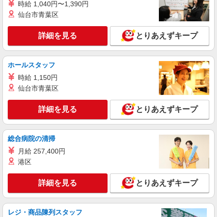
時給 1,040円〜1,390円
派遣社員
株式会社kotrio /●TK-H-1991973
仙台市青葉区
高崎問屋町駅｜シニア向けマンションで夜勤専
従＊暮らしのお手伝
詳細を見る
とりあえずキープ
時給1500円〜2125円 ＜日払い有/週払い有/交
通費全支給(ガソリン代含む)＞
ホールスタッフ
最寄り駅：高崎問屋町
時給 1,150円
詳細を見る
仙台市青葉区
キープ
詳細を見る
とりあえずキープ
派遣社員
株式会社kotrio /●TK-H-1880168
個別ケア重視！高級シニア住宅で巡回やケアな
総合病院の清掃
ど＊高崎駅/日払いOK
月給 257,400円
時給1500円〜2125円 ＜日払い有/週払い有/交
通費全支給(ガソリン代含む)＞
港区
高崎市 交通費全額支給
詳細を見る
とりあえずキープ
詳細を見る
キープ
レジ・商品陳列スタッフ
派遣社員