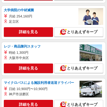
高崎*デイでの生活補助☆新たなスキルを身に
つけて長く働く♪
大学病院の中材滅菌
時給1500円〜2150円 ＜日払い有/週払い有/交
月給 254,160円
通費全支給(ガソリン代含む)＞
足立区
高崎市 交通費全額支給
詳細を見る
とりあえずキープ
詳細を見る
キープ
レジ・商品陳列スタッフ
派遣社員
株式会社kotrio /●TK-H-1855441
時給 1,300円
高崎駅近くの病院で看護師さんのお手伝い★未
大阪市中央区
経験歓迎！
時給1500円〜2125円 ＜日払い有/週払い有/交
詳細を見る
とりあえずキープ
通費全支給(ガソリン代含む)＞
高崎市 交通費全額支給
マイクロバスによる施設利用者送迎ドライバー
詳細を見る
キープ
日給 10,900円〜10,900円
神戸市須磨区
派遣社員
株式会社kotrio /●TK-H-1953391
詳細を見る
とりあえずキープ