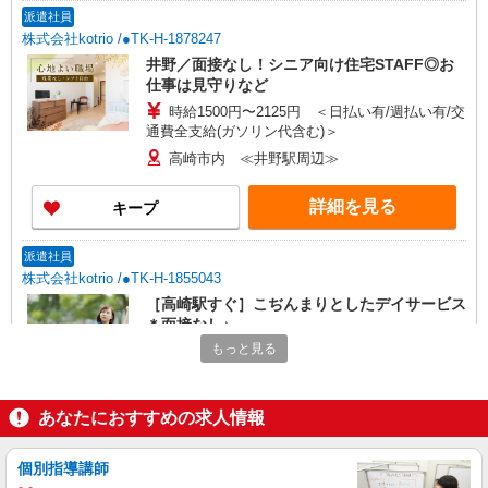
派遣社員
株式会社kotrio /●TK-H-1878247
井野／面接なし！シニア向け住宅STAFF◎お
仕事は見守りなど
時給1500円〜2125円 ＜日払い有/週払い有/交
通費全支給(ガソリン代含む)＞
高崎市内 ≪井野駅周辺≫
詳細を見る
キープ
派遣社員
株式会社kotrio /●TK-H-1855043
［高崎駅すぐ］こぢんまりとしたデイサービス
＊面接なし♪
もっと見る
時給1500円〜2125円 ＜日払い有/週払い有/交
通費全支給(ガソリン代含む)＞
高崎市 交通費全額支給
あなたにおすすめの求人情報
詳細を見る
キープ
個別指導講師