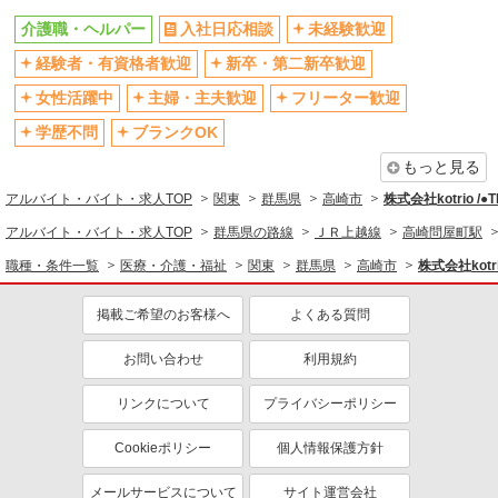
残業少なめ（月20h未満）
交通費支給
介護職・ヘルパー
入社日応相談
未経験歓迎
社会保険あり
産休・育休取得実績あり
経験者・有資格者歓迎
新卒・第二新卒歓迎
退職金・財形貯蓄制度あり
各種手当（家族・役職・インセン
女性活躍中
主婦・主夫歓迎
フリーター歓迎
ティブなど）あり
学歴不問
ブランクOK
制服貸与
研修制度あり
もっと見る
資格取得支援制度あり
アルバイト・バイト・求人TOP
関東
群馬県
高崎市
株式会社kotrio /
同じ職種から求人を探す
アルバイト・バイト・求人TOP
群馬県の路線
ＪＲ上越線
高崎問屋町駅
医療・介護・福祉
職種・条件一覧
医療・介護・福祉
関東
群馬県
高崎市
株式会社kotr
介護職・ヘルパー
掲載ご希望のお客様へ
よくある質問
同じ特徴から求人を探す
未経験歓迎
ミドル（40代～）活躍中
お問い合わせ
利用規約
ボーナス・賞与あり
車通勤OK
リンクについて
プライバシーポリシー
交通費支給
社会保険あり
Cookieポリシー
個人情報保護方針
産休・育休取得実績あり
メールサービスについて
サイト運営会社