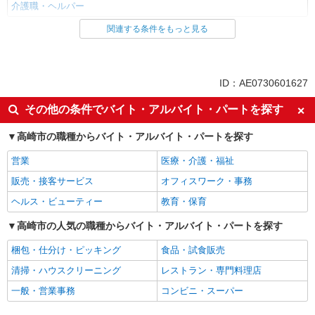
介護職・ヘルパー
関連する条件をもっと見る
同じ雇用形態から高崎問屋町駅の求人を探す
派遣社員
同じ特徴から高崎問屋町駅の求人を探す
ID：AE0730601627
入社日応相談
未経験歓迎
その他の条件でバイト・アルバイト・パートを探す
経験者・有資格者歓迎
新卒・第二新卒歓迎
高崎市の職種からバイト・アルバイト・パートを探す
女性活躍中
主婦・主夫歓迎
営業
医療・介護・福祉
フリーター歓迎
学歴不問
販売・接客サービス
オフィスワーク・事務
ブランクOK
ミドル（40代～）活躍中
ヘルス・ビューティー
教育・保育
エルダー（50代～）活躍中
シニア（60代～）活躍中
高収入・高額
高崎市の人気の職種からバイト・アルバイト・パートを探す
ボーナス・賞与あり
昇給あり
完全週休2日制
梱包・仕分け・ピッキング
食品・試食販売
フルタイム歓迎
禁煙・分煙
清掃・ハウスクリーニング
レストラン・専門料理店
駅直結・駅チカ
車通勤OK
一般・営業事務
コンビニ・スーパー
バイク通勤OK
自転車通勤OK