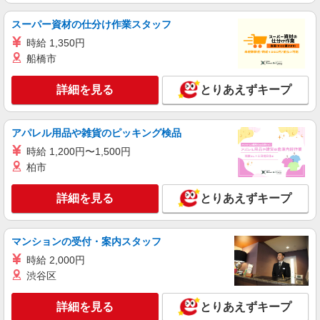
株式会社kotrio /●TK-H-2099739
井野駅｜まずは送迎業務で活躍しよう◎デイサ
スーパー資材の仕分け作業スタッフ
ービスSTAFF
時給 1,350円
時給1500円〜2125円 ＜日払い有/週払い有/交
船橋市
通費全支給(ガソリン代含む)＞
高崎市内 ≪井野駅周辺≫
詳細を見る
とりあえずキープ
詳細を見る
キープ
アパレル用品や雑貨のピッキング検品
派遣社員
時給 1,200円〜1,500円
株式会社kotrio /●TK-H-1856773
柏市
高崎駅すぐ★見守り・お掃除などのシニア向け
マンションSTAFF
詳細を見る
とりあえずキープ
時給1500円〜2125円 ＜日払い有/週払い有/交
通費全支給(ガソリン代含む)＞
高崎市 交通費全額支給
マンションの受付・案内スタッフ
時給 2,000円
詳細を見る
キープ
渋谷区
派遣社員
詳細を見る
とりあえずキープ
株式会社kotrio /●TK-H-1954204