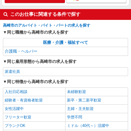
高崎問屋町駅｜小さなグループホームで家事や
生活のサポート！
このお仕事に関連する条件で探す
時給1500円〜2125円 ＜日払い有/週払い有/交
通費全支給(ガソリン代含む)＞
高崎市のアルバイト・バイト・パートの求人を探す
最寄り駅：高崎問屋町
同じ職種から高崎市の求人を探す
詳細を見る
キープ
医療・介護・福祉すべて
介護職・ヘルパー
同じ雇用形態から高崎市の求人を探す
派遣社員
同じ特徴から高崎市の求人を探す
入社日応相談
未経験歓迎
経験者・有資格者歓迎
新卒・第二新卒歓迎
女性活躍中
主婦・主夫歓迎
フリーター歓迎
学歴不問
ブランクOK
ミドル（40代～）活躍中