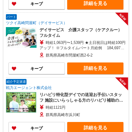
詳細を見る
キープ
NEW
パート
ツクイ高崎問屋町（デイサービス）
デイサービス 介護スタッフ（ケアクルー）
フルタイム
時給1,063円〜1,539円 ★土日祝日は時給100円
アップ！ ※フルタイムパート月給例 184,697
円〜267,402円 月額賃金は時給× 173.75時間
群馬県高崎市問屋町西2-6-2
（月毎に異なる） ※給与幅は資格・経験等による
詳細を見る
キープ
NEW
紹介予定派遣
戦力エージェント株式会社
リハビリ特化型デイでの送迎お手伝いスタッ
フ 施設にいらっしゃる方のリハビリ補助のお
手伝いをメインに送迎、記録をお願いします
時給1121円
♪ 一般的なデイサービスの入浴、食事、排泄
群馬県高崎市浜川町
介助業務はありません
詳細を見る
キープ