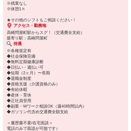
※残業なし
※休憩1ｈ
★その他のシフトもご相談ください！
アクセス・勤務地
高崎問屋町駅からスグ！（交通費全支給）
最寄り駅：高崎問屋町
待遇
※各種規定有
◆社会保険完備
◆無料定期健康診断
◆日払い・週払い可
◆短期（2ヶ月）〜長期
◆退職金制度
◆資格支援（介護資格のみ）
◆有給休暇
◆産休・育休
◆正社員登用
◆副業・Wワーク相談OK（週40時間以内）
◆ガソリン代含め交通費全額支給
＜履歴書不要/在宅面談＞
電話のみで面談が可能です♪