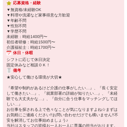
応募資格・経験
▼無資格/未経験OK
▼料理や洗濯など家事得意な方歓迎
▼年齢不問
▼性別不問
▼学歴不問
未経験：時給1400円〜
初任者研修：時給1500円〜
介護福祉士：時給1700円〜
休日・休暇
シフトに応じて休日決定
固定休みなど相談ＯＫ！
備考
★安心して働ける環境が大切★
『希望や制約があるけど介護の仕事がしたい…』、『長く安定
して働きたい…』、『就業部署の詳細が知りたい…』、『未経
験でも大丈夫かな…』、『自分に合う仕事をマッチングしてほ
しい…』
お仕事を探される上で色々なことが気になりますよね☆まずは
お気軽にご連絡ください!!お問い合わせだけでも構いません!!不
安を解消してお仕事始めましょう♪
当社はスタッフの皆様お一人お一人に専属の担当がおります。