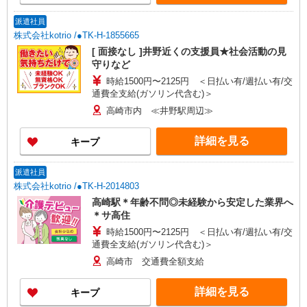
派遣社員
株式会社kotrio /●TK-H-1855665
[ 面接なし ]井野近くの支援員★社会活動の見
守りなど
時給1500円〜2125円 ＜日払い有/週払い有/交
通費全支給(ガソリン代含む)＞
高崎市内 ≪井野駅周辺≫
詳細を見る
キープ
派遣社員
株式会社kotrio /●TK-H-2014803
高崎駅＊年齢不問◎未経験から安定した業界へ
＊サ高住
時給1500円〜2125円 ＜日払い有/週払い有/交
通費全支給(ガソリン代含む)＞
高崎市 交通費全額支給
詳細を見る
キープ