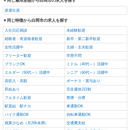
同じ雇用形態から白岡市の求人を探す
務者234,400円/介福249,900円
派遣社員
同じ特徴から白岡市の求人を探す
入社日応相談
未経験歓迎
経験者・有資格者歓迎
新卒・第二新卒歓迎
女性活躍中
主婦・主夫歓迎
フリーター歓迎
学歴不問
ブランクOK
ミドル（40代～）活躍中
エルダー（50代～）活躍中
シニア（60代～）活躍中
高収入・高額
ボーナス・賞与あり
昇給あり
完全週休2日制
フルタイム歓迎
禁煙・分煙
駅直結・駅チカ
車通勤OK
バイク通勤OK
自転車通勤OK
残業少なめ（月20h未満）
交通費支給