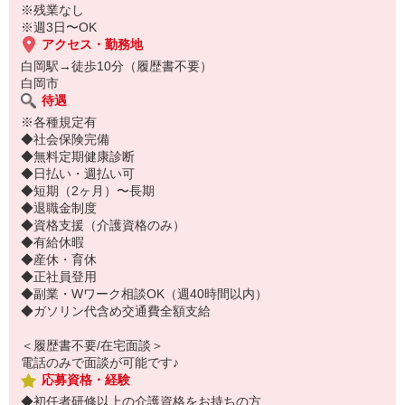
※残業なし
※週3日〜OK
アクセス・勤務地
白岡駅→徒歩10分（履歴書不要）
白岡市
待遇
※各種規定有
◆社会保険完備
◆無料定期健康診断
◆日払い・週払い可
◆短期（2ヶ月）〜長期
◆退職金制度
◆資格支援（介護資格のみ）
◆有給休暇
◆産休・育休
◆正社員登用
◆副業・Wワーク相談OK（週40時間以内）
◆ガソリン代含め交通費全額支給
＜履歴書不要/在宅面談＞
電話のみで面談が可能です♪
応募資格・経験
◆初任者研修以上の介護資格をお持ちの方