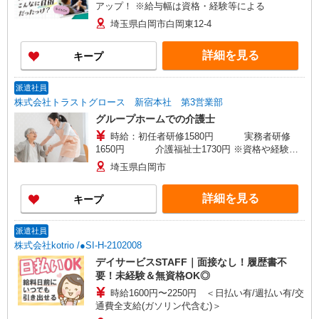
アップ！ ※給与幅は資格・経験等による
埼玉県白岡市白岡東12-4
詳細を見る
キープ
派遣社員
株式会社トラストグロース 新宿本社 第3営業部
グループホームでの介護士
時給：初任者研修1580円 実務者研修
1650円 介護福祉士1730円 ※資格や経験な
どによる
埼玉県白岡市
詳細を見る
キープ
派遣社員
株式会社kotrio /●SI-H-2102008
デイサービスSTAFF｜面接なし！履歴書不
要！未経験＆無資格OK◎
時給1600円〜2250円 ＜日払い有/週払い有/交
通費全支給(ガソリン代含む)＞