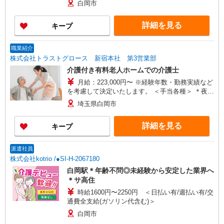
白岡市
詳細を見る
キープ
職業紹介
株式会社トラストグロース 新宿本社 第3営業部
介護付き有料老人ホームでの介護士
月給：223,000円〜 ※経験年数・勤務実績など
を考慮して決定いたします。 ＜手当各種＞ ＊夜勤
手当 6,000円/回 ＊皆勤手当 5,000円 ＊資格手
埼玉県白岡市
当 5,000円〜20,000円 ＊賞与年2回
詳細を見る
キープ
派遣社員
株式会社kotrio /●SI-H-2067180
白岡駅＊年齢不問◎未経験から安定した業界へ
＊サ高住
時給1600円〜2250円 ＜日払い有/週払い有/交
通費全支給(ガソリン代含む)＞
白岡市