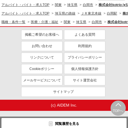
同じ職種から求人を探す
アルバイト・バイト・求人TOP
関東
埼玉県
白岡市
株式会社kotrio /
医療・介護・福祉
アルバイト・バイト・求人TOP
埼玉県の路線
ＪＲ東北本線
白岡駅
株式
介護職・ヘルパー
職種・条件一覧
医療・介護・福祉
関東
埼玉県
白岡市
株式会社kotri
同じ特徴から求人を探す
掲載ご希望のお客様へ
よくある質問
未経験歓迎
ミドル（40代～）活躍中
お問い合わせ
利用規約
ボーナス・賞与あり
車通勤OK
交通費支給
社会保険あり
リンクについて
プライバシーポリシー
産休・育休取得実績あり
Cookieポリシー
個人情報保護方針
メールサービスについて
サイト運営会社
サイトマップ
(c) AIDEM Inc.
TOPへ
閲覧履歴を見る