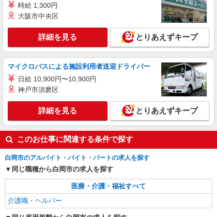
時給 1,300円
派遣社員
大阪市中央区
株式会社kotrio /●SI-H-2101878
高齢者マンション★日払いOKで急な出費に対
詳細を見る
とりあえずキープ
応可能＠白岡駅
時給1600円〜2250円 ＜日払い有/週払い有/交
通費全支給(ガソリン代含む)＞
マイクロバスによる施設利用者送迎ドライバー
白岡市
日給 10,900円〜10,900円
神戸市須磨区
詳細を見る
キープ
詳細を見る
とりあえずキープ
職業紹介
株式会社トラストグロース 新宿本社 第3営業部
このお仕事に関連する条件で探す
サービス付き高齢者向け住宅での介護士
月給：初任者234,400円〜/実務者247,700円〜/
白岡市のアルバイト・バイト・パートの求人を探す
介福263,800円〜 ※資格や経験等による ＜別途手
同じ職種から白岡市の求人を探す
当＞ ・夜勤手当1回5,000円/月4回 ・土日祝手当1
埼玉県白岡市
回1,000円/月4回 └(半休の場合は1回500円) ・早
医療・介護・福祉すべて
番・遅番手当1回1,000円/月12回 ・年末年始手当1
詳細を見る
キープ
回5,000円 ・昇給年1回 ・賞与年2回（2ヶ月分/前
介護職・ヘルパー
年実績） ・交通費規定支給 ※固定残業代なし ※
試用期間6ヶ月 └期間中月給：初任者222,200円/実