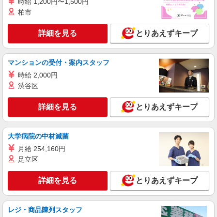
時給 1,200円〜1,500円
柏市
派遣社員
株式会社kotrio /●SI-H-2067260
詳細を見る
とりあえずキープ
毎日通うのが楽しみになる＊ホテルのような美
しいサ高住のSTAFF
時給1600円〜2250円 ＜日払い有/週払い有/交
マンションの受付・案内スタッフ
通費全支給(ガソリン代含む)＞
時給 2,000円
白岡市
渋谷区
詳細を見る
キープ
詳細を見る
とりあえずキープ
派遣社員
株式会社kotrio /●SI-H-2018105
大学病院の中材滅菌
≪白岡駅≫夜勤なし！未経験・ブランクOKの
月給 254,160円
デイスタッフ
足立区
時給1600円〜2250円 ＜日払い有/週払い有/交
通費全支給(ガソリン代含む)＞
詳細を見る
とりあえずキープ
白岡市
詳細を見る
キープ
レジ・商品陳列スタッフ