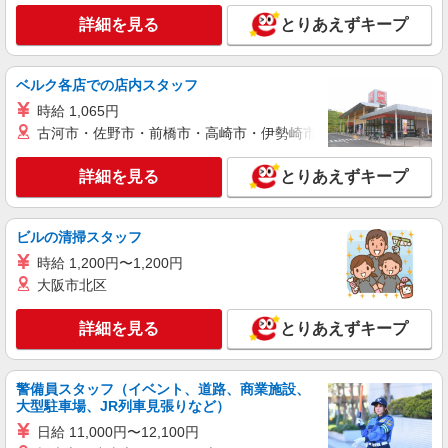
詳細を見る
とりあえずキープ
派遣社員
株式会社kotrio /●SI-H-2075068
白岡駅のシニアマンション▼フロアの巡回や安
ベルク各店での店内スタッフ
否確認など
時給 1,065円
時給1600円〜2250円 ＜日払い有/週払い有/交
古河市・佐野市・前橋市・高崎市・伊勢崎市・太田市・館林市・
通費全支給(ガソリン代含む)＞
白岡市
詳細を見る
とりあえずキープ
詳細を見る
キープ
ビルの清掃スタッフ
派遣社員
時給 1,200円〜1,200円
株式会社kotrio /●SI-H-2101469
大阪市北区
【面接なし】日払いでお給料即GETのデイサ
ービス＊白岡駅
詳細を見る
とりあえずキープ
時給1600円〜2250円 ＜日払い有/週払い有/交
通費全支給(ガソリン代含む)＞
白岡市
警備員スタッフ（イベント、道路、商業施設、
大型駐車場、JR列車見張りなど）
詳細を見る
キープ
日給 11,000円〜12,100円