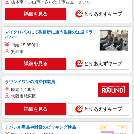
栃木市・小山市・さいたま市西区・さいたま市岩槻区・久喜市・
派遣社員
詳細を見る
とりあえずキープ
株式会社ブレイブ（マイナビグループ）/MDT11
介護スタッフ ◆デイサービス、サービス付き
高齢者向け住宅、グループホームなど様々な勤
マイクロバスにて教習所に通う生徒の送迎ドラ
務先から選べます。
未経験：時給1450〜1650円（資格・経験によ
イバー
る） 経験者：時給1650〜1850円（資格・経験によ
日給 15,850円
る） ◎月収例 時給1850円×1日8時間×22日（週5
埼玉県白岡市 【最寄駅】 ◆JR東北本線「白岡
日）＝32万5600円 ◆昇給あり ◆支払い方法 ※日
箕面市
駅」 ◆JR東北本線「新白岡駅」 ★その他、近隣
払い/週払い/月払い対応も可能です。詳しくは面談
に多数勤務地あります！
時にご相談ください。 ◆交通費：別途全額支給 ※
詳細を見る
とりあえずキープ
詳細を見る
キープ
当社規定あり
派遣社員
ラウンドワンの清掃作業員
株式会社kotrio /●SI-H-2102172
時給 1,400円
≪白岡駅≫高級シニアマンションで見回り/生
大阪市城東区
活相談など
時給1600円〜2250円 ＜日払い有/週払い有/交
詳細を見る
とりあえずキープ
通費全支給(ガソリン代含む)＞
白岡市
アパレル用品や雑貨のピッキング検品
詳細を見る
キープ