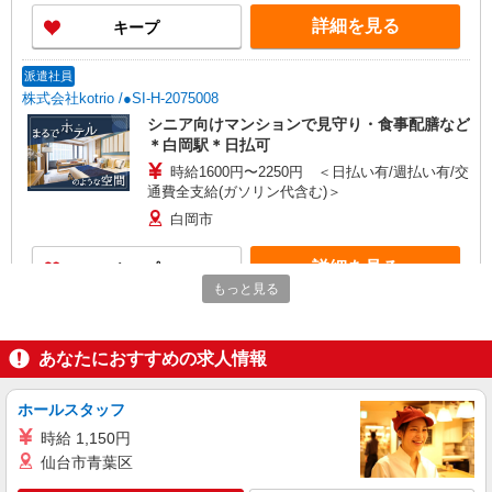
詳細を見る
キープ
派遣社員
株式会社kotrio /●SI-H-2075008
シニア向けマンションで見守り・食事配膳など
＊白岡駅＊日払可
時給1600円〜2250円 ＜日払い有/週払い有/交
通費全支給(ガソリン代含む)＞
白岡市
詳細を見る
キープ
もっと見る
派遣社員
株式会社kotrio /●SI-H-2074948
あなたにおすすめの求人情報
[ 綺麗 ]高級シニアマンションで生活ケア/見守
りなど/白岡駅
ホールスタッフ
時給1600円〜2250円 ＜日払い有/週払い有/交
通費全支給(ガソリン代含む)＞
時給 1,150円
白岡市
仙台市青葉区