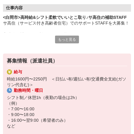
仕事内容
<白岡市>高時給&シフト柔軟でいいとこ取り♪サ高住の補助STAFF
サ高住（サービス付き高齢者住宅）でのサポートSTAFFを大募集！
高時給×希望シフト制＝いいとこ取り！
もっと見る
身体も心もお財布にも、ゆとりを持って働くことができます◎
▼お仕事内容▼
・施設見回り
募集情報（派遣社員）
・買い物の代行
・消毒や整理整頓
給与
・生活相談/お話し相手
時給1600円〜2250円 ＜日払い有/週払い有/交通費全支給(ガソ
・必要に応じた生活介助 など
リン代含む)＞
勤務時間・曜日
利用者さんは自立度の高い方が多め。
お散歩の付き添いや、日々の何気ない会話を大切にする、落ち着い
シフト制／休憩1h（夜勤の場合は2h）
た時間が流れています。
（例）
・7:00〜16:00
・9:00〜18:00
・16:00〜翌9:00（希望者のみ）
など