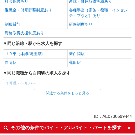
社会保険あり
産休・育休取得実績あり
退職金・財形貯蓄制度あり
各種手当（家族・役職・インセン
ティブなど）あり
制服貸与
研修制度あり
資格取得支援制度あり
同じ沿線・駅から求人を探す
ＪＲ東北本線(埼玉県)
新白岡駅
白岡駅
蓮田駅
同じ職種から白岡駅の求人を探す
介護職・ヘルパー
関連する条件をもっと見る
同じ雇用形態から白岡駅の求人を探す
派遣社員
同じ特徴から白岡駅の求人を探す
ID：AE0730599444
入社日応相談
未経験歓迎
その他の条件でバイト・アルバイト・パートを探す
経験者・有資格者歓迎
新卒・第二新卒歓迎