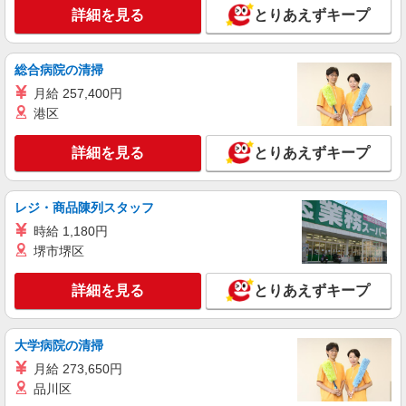
詳細を見る
詳細を見る
とりあえずキープ
キープ
派遣社員
総合病院の清掃
株式会社kotrio /●SI-H-2067140
月給 257,400円
白岡駅◆サ高住スタッフ◆穏やかな職場×週
3〜×残業なし
港区
時給1600円〜2250円 ＜日払い有/週払い有/交
通費全支給(ガソリン代含む)＞
詳細を見る
とりあえずキープ
白岡市
レジ・商品陳列スタッフ
詳細を見る
キープ
時給 1,180円
堺市堺区
派遣社員
株式会社トラストグロース 新宿本社 第3営業部
詳細を見る
とりあえずキープ
サービス付き高齢者向け住宅での介護士
時給：初任者研修1450円〜1500円 実
務者研修1500円〜1550円 介護福祉士
大学病院の清掃
1550円〜1650円 ※資格や経験などによる
埼玉県白岡市
月給 273,650円
品川区
詳細を見る
キープ