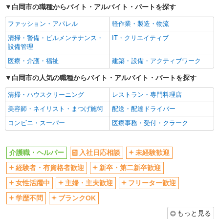
白岡市の職種からバイト・アルバイト・パートを探す
女性活躍中
主婦・主夫歓迎
ファッション・アパレル
軽作業・製造・物流
フリーター歓迎
学歴不問
清掃・警備・ビルメンテナンス・
IT・クリエイティブ
ブランクOK
ミドル（40代～）活躍中
設備管理
エルダー（50代～）活躍中
シニア（60代～）活躍中
医療・介護・福祉
建築・設備・アクティブワーク
高収入・高額
ボーナス・賞与あり
白岡市の人気の職種からバイト・アルバイト・パートを探す
昇給あり
完全週休2日制
清掃・ハウスクリーニング
レストラン・専門料理店
フルタイム歓迎
禁煙・分煙
美容師・ネイリスト・まつげ施術
配送・配達ドライバー
駅直結・駅チカ
車通勤OK
コンビニ・スーパー
医療事務・受付・クラーク
バイク通勤OK
自転車通勤OK
残業少なめ（月20h未満）
交通費支給
介護職・ヘルパー
入社日応相談
未経験歓迎
社会保険あり
産休・育休取得実績あり
経験者・有資格者歓迎
新卒・第二新卒歓迎
退職金・財形貯蓄制度あり
各種手当（家族・役職・インセン
ティブなど）あり
女性活躍中
主婦・主夫歓迎
フリーター歓迎
制服貸与
研修制度あり
学歴不問
ブランクOK
資格取得支援制度あり
もっと見る