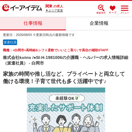
関東
の求人
▼エリア変更
仕事情報
企業情報
更新日：2026/08/03 ※更新日時点の最新情報です
派遣社員
職種：<白岡市>高時給&シフト柔軟でいいとこ取り♪サ高住の補助STAFF
株式会社kotrio /●SI-H-1981006の介護職・ヘルパーの求人情報詳細
（派遣社員） - 白岡市
家族の時間や推し活など、プライベートと両立して
働ける環境！子育て世代も多く活躍中です♪