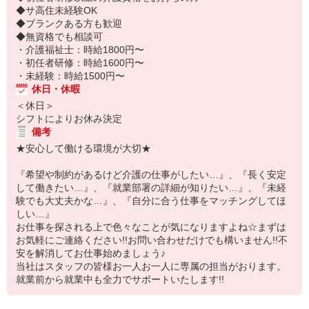
◆サ高住未経験OK
◆ブランクある方も歓迎
◆無資格でも相談可
・介護福祉士：時給1800円〜
・初任者研修：時給1600円〜
・未経験：時給1500円〜
休日・休暇
＜休日＞
シフトによりお休み決定
備考
★安心して働ける環境が大切★
『希望や制約があるけど介護の仕事がしたい…』、『長く安定
して働きたい…』、『就業部署の詳細が知りたい…』、『未経
験でも大丈夫かな…』、『自分に合う仕事をマッチングしてほ
しい…』
お仕事を探される上で色々なことが気になりますよね☆まずは
お気軽にご連絡ください!!お問い合わせだけでも構いません!!不
安を解消してお仕事始めましょう♪
当社はスタッフの皆様お一人お一人に専属の担当がおります。
就業前から就業中も全力でサポートいたします!!