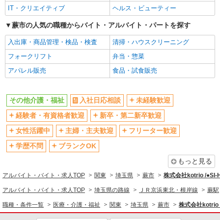
ブランクOK
ミドル（40代～）活躍中
IT・クリエイティブ
ヘルス・ビューティー
エルダー（50代～）活躍中
シニア（60代～）活躍中
蕨市の人気の職種からバイト・アルバイト・パートを探す
高収入・高額
ボーナス・賞与あり
入出庫・商品管理・検品・検査
清掃・ハウスクリーニング
昇給あり
完全週休2日制
フォークリフト
弁当・惣菜
フルタイム歓迎
禁煙・分煙
アパレル販売
食品・試食販売
駅直結・駅チカ
車通勤OK
バイク通勤OK
自転車通勤OK
その他介護・福祉
入社日応相談
未経験歓迎
残業少なめ（月20h未満）
交通費支給
経験者・有資格者歓迎
新卒・第二新卒歓迎
社会保険あり
産休・育休取得実績あり
女性活躍中
主婦・主夫歓迎
フリーター歓迎
退職金・財形貯蓄制度あり
各種手当（家族・役職・インセン
ティブなど）あり
学歴不問
ブランクOK
制服貸与
研修制度あり
もっと見る
資格取得支援制度あり
アルバイト・バイト・求人TOP
関東
埼玉県
蕨市
株式会社kotrio /●S
同じ職種から求人を探す
アルバイト・バイト・求人TOP
埼玉県の路線
ＪＲ京浜東北・根岸線
蕨駅
職種・条件一覧
医療・介護・福祉
関東
埼玉県
蕨市
株式会社kotrio
医療・介護・福祉