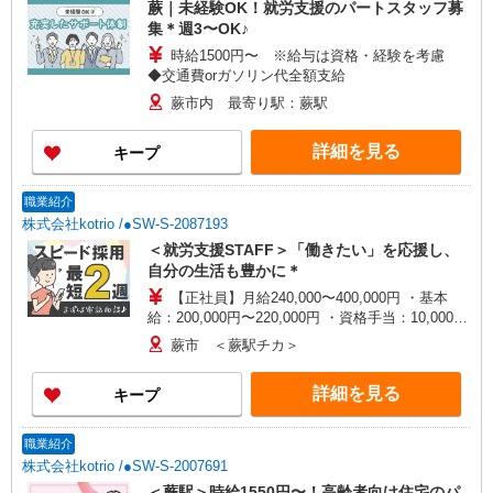
蕨｜未経験OK！就労支援のパートスタッフ募
集＊週3〜OK♪
時給1500円〜 ※給与は資格・経験を考慮
◆交通費orガソリン代全額支給
蕨市内 最寄り駅：蕨駅
詳細を見る
キープ
職業紹介
株式会社kotrio /●SW-S-2087193
＜就労支援STAFF＞「働きたい」を応援し、
自分の生活も豊かに＊
【正社員】月給240,000〜400,000円 ・基本
給：200,000円〜220,000円 ・資格手当：10,000〜
30,000円 ・役職手当：10,000〜70,000円 ・処遇改
蕨市 ＜蕨駅チカ＞
善手当：20,000〜60,000円（勤続年数、保有資格
により変動） ・固定残業手当：20,000円（10時
詳細を見る
キープ
間） ※固定残業時間を超過する場合には超過勤務
手当として別途支給 下記資格をお持ちの方歓迎 ・
認知症介護基礎研修 ・初任者研修 ・実務者研修
職業紹介
・介護福祉士 など
株式会社kotrio /●SW-S-2007691
＜蕨駅＞時給1550円〜！高齢者向け住宅のパ