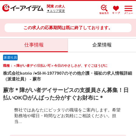
関東
の求人
▼エリア変更
この求人の応募期間は既に終了しております。
仕事情報
企業情報
派遣社員
職種：＜障がい者デイ/日払い可＞今日のやさしさが、すぐごほうびに
株式会社kotrio /●SI-H-1977907のその他介護・福祉の求人情報詳細
（派遣社員） - 蕨市
蕨市＊障がい者デイサービスの支援員さん募集！日
払いOK◎がんばった分がすぐお財布に＊
弊社ではあなたにピッタリの職場をご案内します。希望
勤務地や曜日・時間などお気軽にご相談ください。担
当...