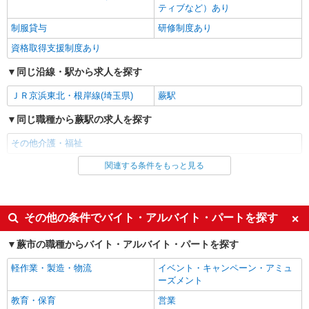
ティブなど）あり
制服貸与
研修制度あり
資格取得支援制度あり
同じ沿線・駅から求人を探す
ＪＲ京浜東北・根岸線(埼玉県)
蕨駅
同じ職種から蕨駅の求人を探す
その他介護・福祉
関連する条件をもっと見る
同じ雇用形態から蕨駅の求人を探す
派遣社員
同じ特徴から蕨駅の求人を探す
その他の条件でバイト・アルバイト・パートを探す
入社日応相談
未経験歓迎
蕨市の職種からバイト・アルバイト・パートを探す
経験者・有資格者歓迎
新卒・第二新卒歓迎
軽作業・製造・物流
イベント・キャンペーン・アミュ
女性活躍中
主婦・主夫歓迎
ーズメント
フリーター歓迎
学歴不問
教育・保育
営業