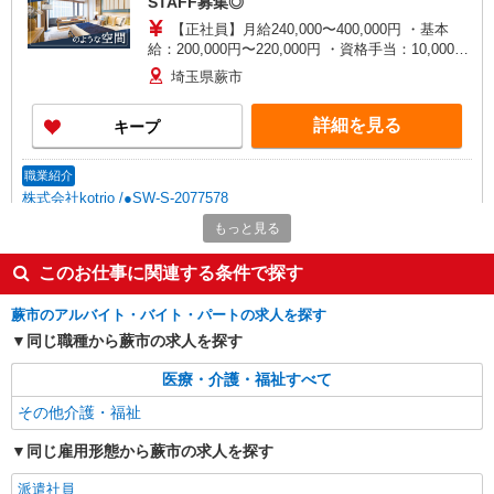
STAFF募集◎
【正社員】月給240,000〜400,000円 ・基本
給：200,000円〜220,000円 ・資格手当：10,000〜
30,000円 ・役職手当：10,000〜70,000円 ・処遇改
埼玉県蕨市
善手当：20,000〜60,000円（勤続年数、保有資格
により変動） ・固定残業手当：20,000円（10時
詳細を見る
キープ
間） ※固定残業時間を超過する場合には超過勤務
手当として別途支給 ・夜勤手当：10,000円/1回
（上記給与とは別に支給） 下記資格をお持ちの方
職業紹介
歓迎 ・認知症介護基礎研修 ・初任者研修 ・実務
株式会社kotrio /●SW-S-2077578
者研修 ・介護福祉士 など
蕨｜未経験OK！就労支援の正社員スタッフ募
もっと見る
集＊賞与年2回♪
このお仕事に関連する条件で探す
【正社員】月給240,000〜400,000円 ・基本
給：200,000円〜220,000円 ・資格手当：10,000〜
30,000円 ・役職手当：10,000〜70,000円 ・処遇改
蕨市のアルバイト・バイト・パートの求人を探す
蕨市内 最寄り駅：蕨駅
善手当：20,000〜60,000円（勤続年数、保有資格
同じ職種から蕨市の求人を探す
により変動） ・固定残業手当：20,000円（10時
詳細を見る
キープ
間） ※固定残業時間を超過する場合には超過勤務
医療・介護・福祉すべて
手当として別途支給 下記資格をお持ちの方歓迎 ・
認知症介護基礎研修 ・初任者研修 ・実務者研修
その他介護・福祉
職業紹介
・介護福祉士 など
株式会社kotrio /●SW-S-2087173
同じ雇用形態から蕨市の求人を探す
≪蕨駅≫高級シニアマンションで生活ケア◎資
格支援制度あり
派遣社員