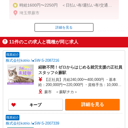
時給1600円〜2250円 ＜日払い有/週払い有/交通費
全支給(ガソリン代含む)＞
埼玉県蕨市
詳細を見る
ID：AE0527663505
11
件のこの求人と職種が同じ求人
掲載期間終了
職業紹介
株式会社kotrio /●SW-S-2087216
経験不問！ゼロからはじめる就労支援の正社員
スタッフ☆蕨駅
【正社員】月給240,000〜400,000円 ・基本
給：200,000円〜220,000円 ・資格手当：10,000〜
30,000円 ・役職手当：10,000〜70,000円 ・処遇改
蕨市 ＜蕨駅チカ＞
善手当：20,000〜60,000円（勤続年数、保有資格
により変動） ・固定残業手当：20,000円（10時
詳細を見る
キープ
間） ※固定残業時間を超過する場合には超過勤務
手当として別途支給 下記資格をお持ちの方歓迎 ・
認知症介護基礎研修 ・初任者研修 ・実務者研修
職業紹介
・介護福祉士 など
株式会社kotrio /●SW-S-2007339