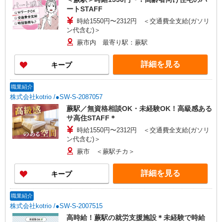
ートSTAFF
時給1550円〜2312円 ＜交通費全支給(ガソリ
ン代含む)＞
蕨市内 最寄り駅：蕨駅
詳細を見る
キープ
職業紹介
株式会社kotrio /●SW-S-2087057
蕨駅／無資格相談OK・未経験OK！高級感ある
サ高住STAFF＊
時給1550円〜2312円 ＜交通費全支給(ガソリ
ン代含む)＞
蕨市 ＜蕨駅チカ＞
詳細を見る
キープ
職業紹介
株式会社kotrio /●SW-S-2007515
高時給！蕨駅の就労支援施設＊未経験で時給