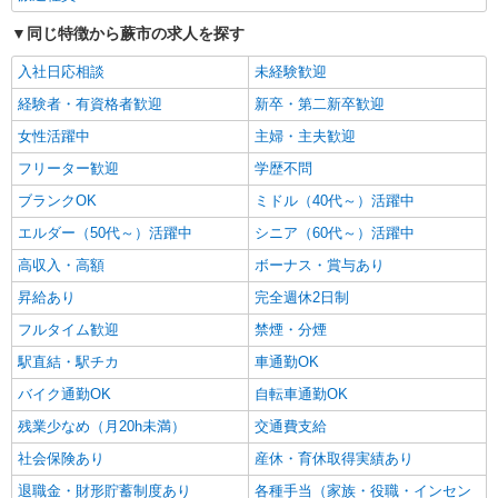
時給1550円〜2312円 ＜交通費全支給(ガソリ
同じ特徴から蕨市の求人を探す
ン代含む)＞
蕨市 ＜蕨駅チカ＞
入社日応相談
未経験歓迎
経験者・有資格者歓迎
新卒・第二新卒歓迎
詳細を見る
キープ
女性活躍中
主婦・主夫歓迎
フリーター歓迎
学歴不問
職業紹介
株式会社kotrio /●SW-S-2007427
ブランクOK
ミドル（40代～）活躍中
蕨｜サポート役が好きな方へ！就労支援で見守
エルダー（50代～）活躍中
シニア（60代～）活躍中
り・補助など♪
高収入・高額
時給1500円〜 ※給与は資格・経験を考慮
ボーナス・賞与あり
◆交通費orガソリン代全額支給
昇給あり
完全週休2日制
蕨市内 最寄り駅：蕨駅
フルタイム歓迎
禁煙・分煙
詳細を見る
駅直結・駅チカ
車通勤OK
キープ
バイク通勤OK
自転車通勤OK
残業少なめ（月20h未満）
交通費支給
社会保険あり
産休・育休取得実績あり
退職金・財形貯蓄制度あり
各種手当（家族・役職・インセン