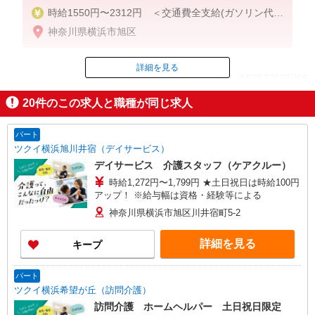
時給1550円〜2312円 ＜交通費全支給(ガソリン代含
む)＞
神奈川県横浜市旭区
詳細を見る
ID：AE0527661796
20
件のこの求人と職種が同じ求人
掲載期間終了
パート
ツクイ横浜旭川井宿（デイサービス）
デイサービス 介護スタッフ（ケアクルー）
時給1,272円〜1,799円 ★土日祝日は時給100円
アップ！ ※給与幅は資格・経験等による
神奈川県横浜市旭区川井宿町5-2
詳細を見る
キープ
パート
ツクイ横浜希望が丘（訪問介護）
訪問介護 ホームヘルパー 土日祝日限定