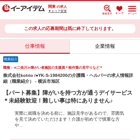
関東
の求人
▼エリア変更
この求人の応募期間は既に終了しております。
仕事情報
企業情報
職業紹介
職種：≪二俣川≫障がい者施設の支援員＊軽作業の見守りなど＊
株式会社kotrio /●YK-S-1984200の介護職・ヘルパーの求人情報詳
細（職業紹介） - 横浜市旭区
【パート募集】障がいを持つ方が通うデイサービス
＊未経験歓迎！難しい事は特にありません♪
実際に就職を決める前に、施設見学があるので、雰囲気
を見て決めていただけます！介護が初めてで慎重な方
や...