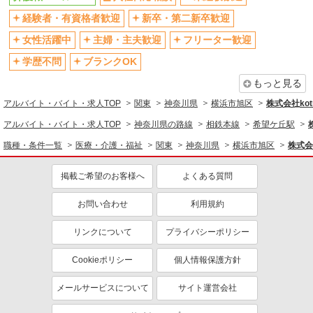
残業少なめ（月20h未満）
交通費支給
経験者・有資格者歓迎
新卒・第二新卒歓迎
社会保険あり
産休・育休取得実績あり
女性活躍中
主婦・主夫歓迎
フリーター歓迎
退職金・財形貯蓄制度あり
各種手当（家族・役職・インセン
ティブなど）あり
学歴不問
ブランクOK
制服貸与
研修制度あり
もっと見る
資格取得支援制度あり
アルバイト・バイト・求人TOP
関東
神奈川県
横浜市旭区
株式会社kotr
同じ職種から求人を探す
アルバイト・バイト・求人TOP
神奈川県の路線
相鉄本線
希望ケ丘駅
職種・条件一覧
医療・介護・福祉
関東
神奈川県
横浜市旭区
株式会社
医療・介護・福祉
介護職・ヘルパー
掲載ご希望のお客様へ
よくある質問
同じ特徴から求人を探す
お問い合わせ
利用規約
未経験歓迎
ミドル（40代～）活躍中
リンクについて
プライバシーポリシー
ボーナス・賞与あり
車通勤OK
交通費支給
社会保険あり
Cookieポリシー
個人情報保護方針
産休・育休取得実績あり
メールサービスについて
サイト運営会社