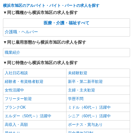
横浜市旭区のアルバイト・バイト・パートの求人を探す
同じ職種から横浜市旭区の求人を探す
派遣社員
株式会社トラストグロース 新宿本社 第2営業部
医療・介護・福祉すべて
特別養護老人ホームでの介護士
介護職・ヘルパー
時給 ：無資格1350〜1400円/初任者研修以上
1500〜1600円 ※資格や経験などによる
同じ雇用形態から横浜市旭区の求人を探す
神奈川県横浜市旭区
職業紹介
詳細を見る
キープ
同じ特徴から横浜市旭区の求人を探す
派遣社員
入社日応相談
未経験歓迎
株式会社トラストグロース 新宿本社 第2営業部
経験者・有資格者歓迎
新卒・第二新卒歓迎
住宅型有料老人ホームでの介護士
女性活躍中
主婦・主夫歓迎
時給：1525円〜1650円 ※資格や経験などによ
る
フリーター歓迎
学歴不問
神奈川県横浜市旭区
ブランクOK
ミドル（40代～）活躍中
エルダー（50代～）活躍中
シニア（60代～）活躍中
詳細を見る
キープ
高収入・高額
ボーナス・賞与あり