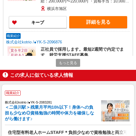
給：200,000円〜220,000円 ・資格手当：10,000〜
30,000円 ・役職手当：10,000〜70,000円 ・処遇改
横浜市旭区
善手当：20,000〜60,000円（勤続年数、保有資格
により変動） ・固定残業手当：20,000円（10時
詳細を見る
キープ
間） ※固定残業時間を超過する場合には超過勤務
手当として別途支給 ・夜勤手当：10,000円/1回
（上記給与とは別に支給） 下記資格をお持ちの方
職業紹介
歓迎 ・認知症介護基礎研修 ・初任者研修 ・実務
株式会社kotrio /●YK-S-2096876
者研修 ・介護福祉士 など
正社員で採用します。最短2週間で内定でま
す。就労支援STAFF募集
【正社員】月給240,000〜400,000円 ・基本
もっと見る
給：200,000円〜220,000円 ・資格手当：10,000〜
30,000円 ・役職手当：10,000〜70,000円 ・処遇改
この求人に似ている求人情報
神奈川県横浜市旭区
善手当：20,000〜60,000円（勤続年数、保有資格
により変動） ・固定残業手当：20,000円（10時
詳細を見る
キープ
間） ※固定残業時間を超過する場合には超過勤務
職業紹介
手当として別途支給 ・夜勤手当：10,000円/1回
（上記給与とは別に支給） 下記資格をお持ちの方
株式会社kotrio /●YK-S-2083281
派遣社員
歓迎 ・認知症介護基礎研修 ・初任者研修 ・実務
＜二俣川駅＞残業月平均10h以下！身体への負
株式会社トラストグロース 新宿本社 第2営業部
者研修 ・介護福祉士 など
担も少なめ◎資格勉強の時間や体力を確保しな
特別養護老人ホームでの介護士
がら働けます♪
時給：1400円〜1700円 ※資格や経験などによ
る
住宅型有料老人ホームSTAFF＊負担少なめで資格勉強と両立可♪