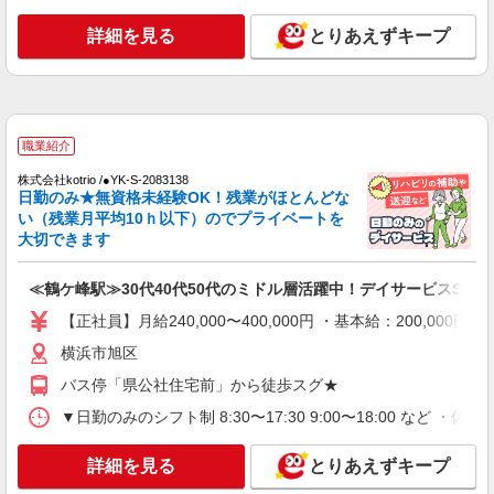
神奈川県横浜市旭区
善手当：20,000〜60,000円（勤続年数、保有資格
詳細を見る
とりあえずキープ
により変動） ・固定残業手当：20,000円（10時
詳細を見る
キープ
間） ※固定残業時間を超過する場合には超過勤務
手当として別途支給 ・夜勤手当：10,000円/1回
（上記給与とは別に支給） 下記資格をお持ちの方
職業紹介
歓迎 ・認知症介護基礎研修 ・初任者研修 ・実務
株式会社kotrio /●YK-S-2083507
者研修 ・介護福祉士 など
職業紹介
無理ないシフトで資格ゲット！住宅型有料老人
ホームのパート職員
株式会社kotrio /●YK-S-2083138
日勤のみ★無資格未経験OK！残業がほとんどな
時給1550円〜2312円 ＜交通費全支給(ガソリ
い（残業月平均10ｈ以下）のでプライベートを
ン代含む)＞
大切できます
横浜市旭区
≪鶴ケ峰駅≫30代40代50代のミドル層活躍中！デイサービスSTAF
詳細を見る
キープ
【正社員】月給240,000〜400,000円 ・基本給：200,0
派遣社員
横浜市旭区
株式会社トラストグロース 新宿本社 第2営業部
バス停「県公社住宅前」から徒歩スグ★
特別養護老人ホームでの介護士
▼日勤のみのシフト制 8:30〜17:30 9:00〜18:00 など ・
時給：1500〜1800円 ※資格や経験などによる
神奈川県横浜市旭区
詳細を見る
とりあえずキープ