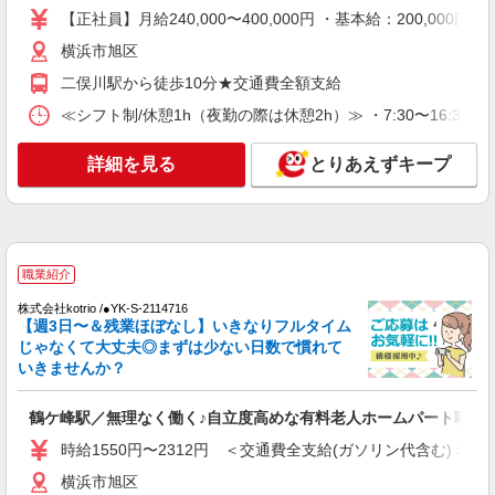
神奈川県横浜市旭区
【正社員】月給240,000〜400,000円 ・基本給：200,0
詳細を見る
横浜市旭区
キープ
二俣川駅から徒歩10分★交通費全額支給
派遣社員
≪シフト制/休憩1h（夜勤の際は休憩2h）≫ ・7:30〜16:30 ・9:
株式会社ブレイブ（マイナビグループ）/MD14
介護スタッフ ◆デイサービス、サービス付き
詳細を見る
とりあえずキープ
高齢者向け住宅、グループホームなど様々な勤
務先から選べます。
未経験：時給1600〜1800円（資格・経験によ
る） 経験者：時給1800〜2000円（資格・経験によ
る） ◎月収例 時給2000円×1日8時間×22日（週5
神奈川県横浜市旭区 【最寄駅】 ◆各線「二俣
日）＝35万2000円 ◆昇給あり ◆支払い方法 ※日
川駅」 ◆相鉄本線「希望ケ丘駅」 ◆相鉄本線「鶴
職業紹介
払い/週払い/月払い対応も可能です。詳しくは面談
ケ峰駅」 ★その他、近隣に多数勤務地あります！
時にご相談ください。 ◆交通費：別途全額支給 ※
株式会社kotrio /●YK-S-2114716
詳細を見る
キープ
当社規定あり
【週3日〜＆残業ほぼなし】いきなりフルタイム
じゃなくて大丈夫◎まずは少ない日数で慣れて
職業紹介
いきませんか？
株式会社kotrio /●YK-S-2098453
≪鶴ヶ峰駅≫高月給24万〜/賞与年2回｜就労支
鶴ケ峰駅／無理なく働く♪自立度高めな有料老人ホームパート職員
援施設
時給1550円〜2312円 ＜交通費全支給(ガソリン代含む)＞
【正社員】月給240,000〜400,000円 ・基本
給：200,000円〜220,000円 ・資格手当：10,000〜
横浜市旭区