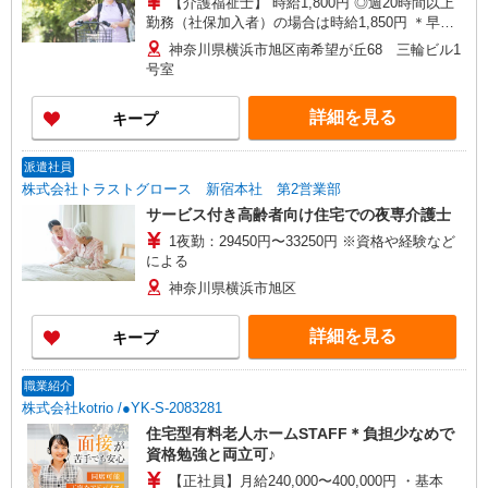
【介護福祉士】 時給1,800円 ◎週20時間以上
勤務（社保加入者）の場合は時給1,850円 ＊早朝
夜間（〜8:00、18:00〜）：時給2,250円〜 ＊日曜
神奈川県横浜市旭区南希望が丘68 三輪ビル1
祝日：時給2,100円〜 【実務者研修・初任者研修
号室
（ヘルパー1級・2級）】 時給1,720円 ◎週20時間
以上勤務（社保加入者）の場合は時給1,770円 ＊
詳細を見る
キープ
早朝夜間（〜8:00、18:00〜）：時給2,150円〜 ＊
日曜祝日：時給2,020円〜 ◎身体介助、生活援助
が同時給 ◎キャンセル手当：職務時給の60％支給
派遣社員
株式会社トラストグロース 新宿本社 第2営業部
サービス付き高齢者向け住宅での夜専介護士
1夜勤：29450円〜33250円 ※資格や経験など
による
神奈川県横浜市旭区
詳細を見る
キープ
職業紹介
株式会社kotrio /●YK-S-2083281
住宅型有料老人ホームSTAFF＊負担少なめで
資格勉強と両立可♪
【正社員】月給240,000〜400,000円 ・基本