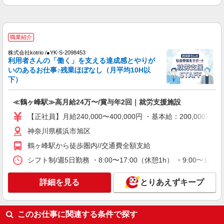
詳細を見る
キープ
職業紹介
株式会社kotrio /●YK-S-2097041
職業紹介
住宅型有料老人ホームSTAFF＊無理なく、長
株式会社kotrio /●YK-S-2098453
く続けられる環境＊
利用者さんの「働く」を支える達成感とやりが
【正社員】月給240,000〜400,000円 ・基本
いのあるお仕事♪残業ほぼなし（月平均10H以
給：200,000円〜220,000円 ・資格手当：10,000〜
下）
30,000円 ・役職手当：10,000〜70,000円 ・処遇改
神奈川県横浜市旭区
善手当：20,000〜60,000円（勤続年数、保有資格
≪鶴ヶ峰駅≫高月給24万〜/賞与年2回｜就労支援施設
により変動） ・固定残業手当：20,000円（10時
詳細を見る
キープ
間） ※固定残業時間を超過する場合には超過勤務
【正社員】月給240,000〜400,000円 ・基本給：200,0
手当として別途支給 ・夜勤手当：10,000円/1回
神奈川県横浜市旭区
（上記給与とは別に支給） 下記資格をお持ちの方
派遣社員
歓迎 ・認知症介護基礎研修 ・初任者研修 ・実務
株式会社kotrio /●YK-H-2100928
鶴ヶ峰駅から徒歩圏内//交通費全額支給
者研修 ・介護福祉士 など
＼最強の福利厚生！／二俣川駅のシニアマンシ
シフト制/週5日勤務 ・8:00〜17:00（休憩1h） ・9:00〜1
ョンで見守りなど
時給1600円〜2250円 ＜日払い有/週払い有/交
詳細を見る
とりあえずキープ
通費全支給(ガソリン代含む)＞
横浜市旭区内/TEL面談実施中
このお仕事に関連する条件で探す
詳細を見る
キープ