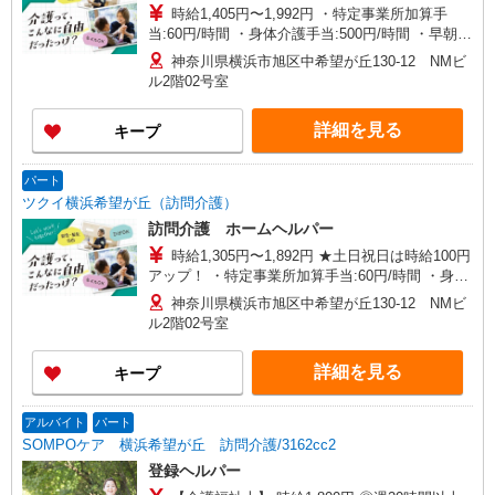
時給1,405円〜1,992円 ・特定事業所加算手
当:60円/時間 ・身体介護手当:500円/時間 ・早朝夜
間深夜手当:300円/時間 （18:00〜翌07:59の時間
神奈川県横浜市旭区中希望が丘130-12 NMビ
帯） ・ICT手当:2,000円/月 ・深夜割増は別途支給
ル2階02号室
・ケア→ケアの移動時間も賃金（時給）を支給 ・
土日祝日手当:100円/時間含む ※給与幅は資格・経
詳細を見る
キープ
験等による
パート
ツクイ横浜希望が丘（訪問介護）
訪問介護 ホームヘルパー
時給1,305円〜1,892円 ★土日祝日は時給100円
アップ！ ・特定事業所加算手当:60円/時間 ・身体
介護手当:500円/時間 ・早朝夜間深夜手当:300円/
神奈川県横浜市旭区中希望が丘130-12 NMビ
時間 （18:00〜翌07:59の時間帯） ・ICT手
ル2階02号室
当:2,000円/月 ・深夜割増は別途支給 ・ケア→ケ
アの移動時間も賃金（時給）を支給 ※給与幅は資
詳細を見る
キープ
格・経験等による
アルバイト
パート
SOMPOケア 横浜希望が丘 訪問介護/3162cc2
登録ヘルパー