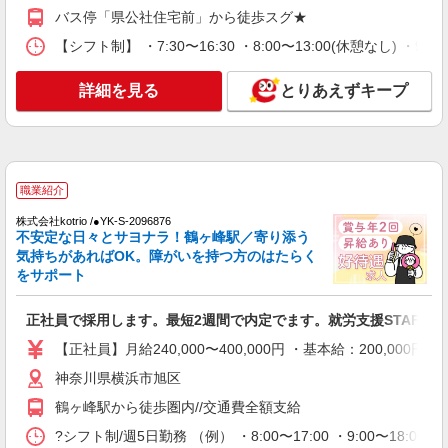
30,000円 ・役職手当：10,000〜70,000円 ・処遇改
神奈川県横浜市旭区
バス停「県公社住宅前」から徒歩スグ★
善手当：20,000〜60,000円（勤続年数、保有資格
により変動） ・固定残業手当：20,000円（10時
【シフト制】 ・7:30〜16:30 ・8:00〜13:00(休憩なし) ・
詳細を見る
キープ
間） ※固定残業時間を超過する場合には超過勤務
手当として別途支給 ・夜勤手当：10,000円/1回
詳細を見る
とりあえずキープ
（上記給与とは別に支給） 下記資格をお持ちの方
職業紹介
歓迎 ・認知症介護基礎研修 ・初任者研修 ・実務
株式会社kotrio /●YK-S-2007915
者研修 ・介護福祉士 など
鶴ケ峰駅／住宅型有料老人ホームSTAFF＊腰
や膝への負担少なめ◎
時給1550円〜2312円 ＜交通費全支給(ガソリ
職業紹介
ン代含む)＞
株式会社kotrio /●YK-S-2096876
横浜市旭区
不安定な日々とサヨナラ！鶴ヶ峰駅／寄り添う
気持ちがあればOK。障がいを持つ方のはたらく
をサポート
詳細を見る
キープ
正社員で採用します。最短2週間で内定でます。就労支援STAFF募
職業紹介
株式会社kotrio /●YK-S-2097958
【正社員】月給240,000〜400,000円 ・基本給：200,0
介護職の正社員で夜勤一切ナシ！デイサービス
神奈川県横浜市旭区
★鶴ヶ峰駅
鶴ヶ峰駅から徒歩圏内//交通費全額支給
【正社員】月給240,000〜400,000円 ・基本
給：200,000円〜220,000円 ・資格手当：10,000〜
?シフト制/週5日勤務 （例） ・8:00〜17:00 ・9:00〜18
30,000円 ・役職手当：10,000〜70,000円 ・処遇改