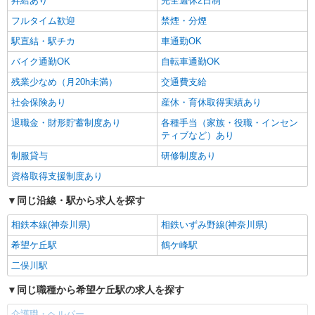
昇給あり
完全週休2日制
フルタイム歓迎
禁煙・分煙
駅直結・駅チカ
車通勤OK
バイク通勤OK
自転車通勤OK
残業少なめ（月20h未満）
交通費支給
社会保険あり
産休・育休取得実績あり
退職金・財形貯蓄制度あり
各種手当（家族・役職・インセン
ティブなど）あり
制服貸与
研修制度あり
資格取得支援制度あり
同じ沿線・駅から求人を探す
相鉄本線(神奈川県)
相鉄いずみ野線(神奈川県)
希望ケ丘駅
鶴ケ峰駅
二俣川駅
同じ職種から希望ケ丘駅の求人を探す
介護職・ヘルパー