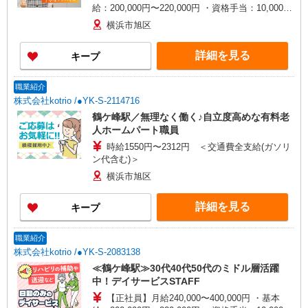
給：200,000円〜220,000円 ・資格手当：10,000〜
30,000円 ・役職手当：10,000〜70,000円 ・処遇改
横浜市旭区
善手当：20,000〜60,000円（勤続年数、保有資格
により変動） ・固定残業手当：20,000円（10時
詳細を見る
キープ
間） ※固定残業時間を超過する場合には超過勤務
手当として別途支給 ・夜勤手当：10,000円/1回
（上記給与とは別に支給） 下記資格をお持ちの方
職業紹介
歓迎 ・認知症介護基礎研修 ・初任者研修 ・実務
株式会社kotrio /●YK-S-2114716
者研修 ・介護福祉士 など
鶴ケ峰駅／無理なく働く♪自立度高めな有料老
人ホームパート職員
時給1550円〜2312円 ＜交通費全支給(ガソリ
ン代含む)＞
横浜市旭区
詳細を見る
キープ
職業紹介
株式会社kotrio /●YK-S-2083138
≪鶴ケ峰駅≫30代40代50代のミドル層活躍
中！デイサービスSTAFF
【正社員】月給240,000〜400,000円 ・基本