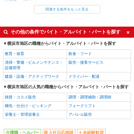
関連する条件をもっと見る
同じ雇用形態から希望ケ丘駅の求人を探す
職業紹介
同じ特徴から希望ケ丘駅の求人を探す
その他の条件でバイト・アルバイト・パートを探す
入社日応相談
未経験歓迎
横浜市旭区の職種からバイト・アルバイト・パートを探す
経験者・有資格者歓迎
新卒・第二新卒歓迎
教育・保育
飲食・フード
女性活躍中
主婦・主夫歓迎
清掃・警備・ビルメンテナンス・
販売・接客サービス
フリーター歓迎
学歴不問
設備管理
ブランクOK
ミドル（40代～）活躍中
建築・設備・アクティブワーク
ドライバー・配達
エルダー（50代～）活躍中
シニア（60代～）活躍中
横浜市旭区の人気の職種からバイト・アルバイト・パートを探す
高収入・高額
ボーナス・賞与あり
雑貨・コスメ販売
調理・調理補助・調理師
昇給あり
完全週休2日制
梱包・仕分け・ピッキング
フォークリフト
フルタイム歓迎
禁煙・分煙
栄養士・管理栄養士
アパレル販売
駅直結・駅チカ
車通勤OK
バイク通勤OK
自転車通勤OK
介護職・ヘルパー
入社日応相談
未経験歓迎