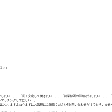
間以内）
がしたい…』、『長く安定して働きたい…』、『就業部署の詳細が知りたい…』、『
をマッチングしてほしい…』
になりますよね☆まずはお気軽にご連絡ください!!お問い合わせだけでも構いません