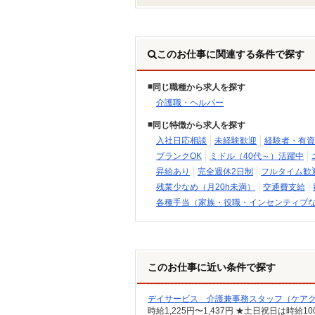
このお仕事に関連する条件で探す
同じ職種から求人を探す
介護職・ヘルパー
同じ特徴から求人を探す
入社日応相談
未経験歓迎
経験者・有資
ブランクOK
ミドル（40代～）活躍中
昇給あり
完全週休2日制
フルタイム歓
残業少なめ（月20h未満）
交通費支給
各種手当（家族・役職・インセンティブ
このお仕事に近い条件で探す
デイサービス 介護兼事務スタッフ（ケア
時給1,225円〜1,437円 ★土日祝日は時