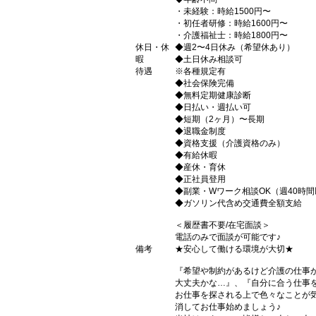
・未経験：時給1500円〜
・初任者研修：時給1600円〜
・介護福祉士：時給1800円〜
休日・休
◆週2〜4日休み（希望休あり）
暇
◆土日休み相談可
待遇
※各種規定有
◆社会保険完備
◆無料定期健康診断
◆日払い・週払い可
◆短期（2ヶ月）〜長期
◆退職金制度
◆資格支援（介護資格のみ）
◆有給休暇
◆産休・育休
◆正社員登用
◆副業・Wワーク相談OK（週40時
◆ガソリン代含め交通費全額支給
＜履歴書不要/在宅面談＞
電話のみで面談が可能です♪
備考
★安心して働ける環境が大切★
『希望や制約があるけど介護の仕事
大丈夫かな…』、『自分に合う仕事
お仕事を探される上で色々なことが気
消してお仕事始めましょう♪