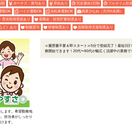
高額
ボーナス・賞与あり
昇給あり
完全週休2日制
フルタイム歓
通勤OK
バイク通勤OK
自転車通勤OK
残業少なめ（月20h未満）
・育休取得実績あり
退職金・財形貯蓄制度あり
など）あり
制服貸与
研修制度あり
資格取得支援制度あり
≪履歴書不要＆即スタート≫5分で登録完了！最短3日
務開始できます！20代〜60代が幅広く活躍中の業務で
内します。希望勤務地
い。担当者がしっかり
頂けます。