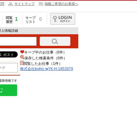
質問
サイトマップ
掲載ご希望のお客様へ
閲覧
キープ
1
0
履歴
リスト
ログイン
79の求人情報詳細
キープ中のお仕事（0件）
保存した検索条件（
0
件）
閲覧したお仕事（1件）
ープ
株式会社kotrio /●YK-H-1953979
の最新情報です
む