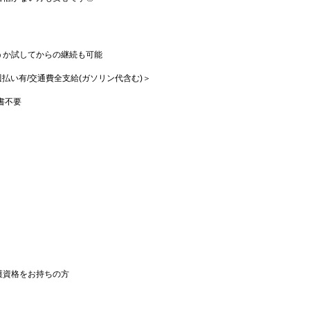
うか試してからの継続も可能
♪
/週払い有/交通費全支給(ガソリン代含む)＞
書不要
護資格をお持ちの方