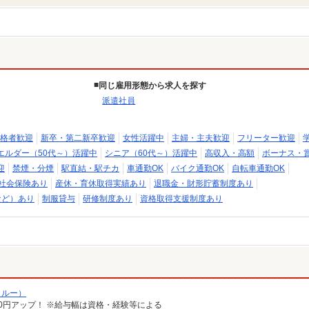
同じ雇用形態から求人を探す
派遣社員
格者歓迎
新卒・第二新卒歓迎
女性活躍中
主婦・主夫歓迎
フリーター歓迎
エルダー（50代～）活躍中
シニア（60代～）活躍中
高収入・高額
ボーナス・
迎
禁煙・分煙
駅直結・駅チカ
車通勤OK
バイク通勤OK
自転車通勤OK
社会保険あり
産休・育休取得実績あり
退職金・財形貯蓄制度あり
など）あり
制服貸与
研修制度あり
資格取得支援制度あり
クルー）
給100円アップ！ ※給与幅は資格・経験等による