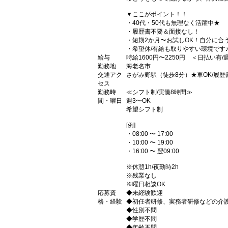
▼ここがポイント！！
・40代・50代も無理なく活躍中★
・履歴書不要＆面接なし！
・短期2か月〜お試しOK！自分に合
・希望休/有給も取りやすい環境です
給与
時給1600円〜2250円 ＜日払い有
勤務地
海老名市
交通アク
さがみ野駅（徒歩8分）★車OK/履歴
セス
勤務時
≪シフト制/実働8時間≫
間・曜日
週3〜OK
希望シフト制
[例]
・08:00 〜 17:00
・10:00 〜 19:00
・16:00 〜 翌09:00
※休憩1h/夜勤時2h
※残業なし
※曜日相談OK
応募資
◆未経験歓迎
格・経験
◆初任者研修、実務者研修などの介
◆性別不問
◆学歴不問
◆年齢不問