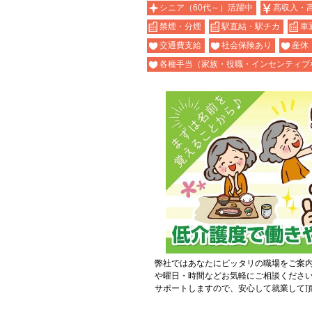
シニア（60代～）活躍中
高収入・
禁煙・分煙
駅直結・駅チカ
車
交通費支給
社会保険あり
産休
各種手当（家族・役職・インセンティブ
弊社ではあなたにピッタリの職場をご案
や曜日・時間などお気軽にご相談くださ
サポートしますので、安心して就業して