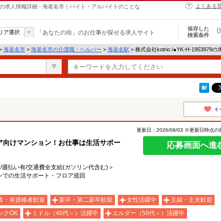
よくある
・ヘルパーの求人情報詳細 - 海老名市｜バイト・アルバイトのことな
保存した
0
リア選択
「あなたの街」のお仕事が探せる求人サイト
検索条件
>
海老名市
>
海老名市の介護職・ヘルパー
>
海老名駅
> 株式会社kotrio /●YK-H-19539
キ
更新日：2026/08/03 ※更新日時点
ア向けマンション！お仕事は生活サポー
応募画面へ進
有/週払い有/交通費全支給(ガソリン代含む)＞
ンでの生活サポート・フロア巡回
者・有資格者歓迎
新卒・第二新卒歓迎
女性活躍中
主婦・主夫歓迎
ンクOK
ミドル（40代～）活躍中
エルダー（50代～）活躍中