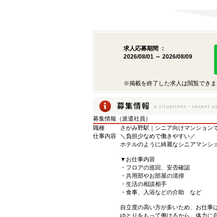
求人応募期間 ：
2026/08/01 ～ 2026/08/09
※掲載を終了した求人は閲覧できま
募集情報（派遣社員）
職種
さがみ野駅｜シニア向けマンション
仕事内容
＼負担少なめで働きやすい／
ホテルのように綺麗なシニアマンシ
▼お仕事内容
・フロアの巡回、安否確認
・共用部やお部屋の清掃
・生活の相談相手
・食事、入浴などの介助 など
自立度の高い方が多いため、お仕事
ゆとりをもって働けるから、体力に