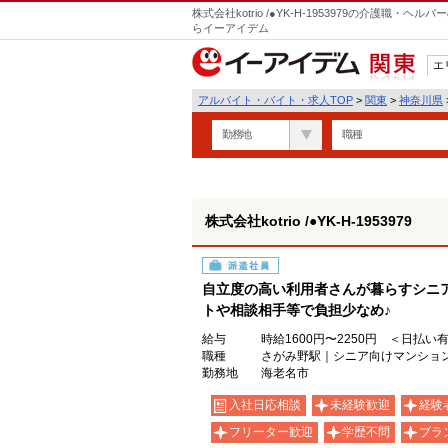
株式会社kotrio /●YK-H-1953979の介護職
らイーアイデム
エ
関東
アルバイト・バイト・求人TOP
>
関東
>
神奈川県
勤務地
職種
株式会社kotrio /●YK-H-1953979
派遣社員
自立度の高い利用者さんが暮らすシニ
トや相談相手等で負担少なめ♪
給与
時給1600円〜2250円 ＜日払い
職種
さがみ野駅｜シニア向けマンショ
勤務地
海老名市
入社日応相談
未経験歓迎
経験
フリーター歓迎
学歴不問
ブラ