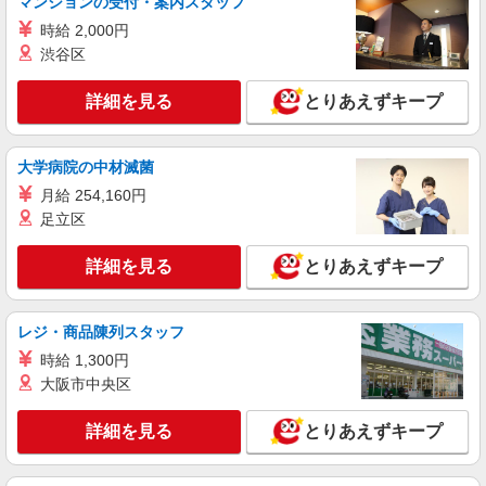
マンションの受付・案内スタッフ
詳細を見る
時給 2,000円
キープ
渋谷区
職業紹介
詳細を見る
とりあえずキープ
株式会社kotrio /●YK-S-2096956
住宅型有料老人ホームSTAFF＊無理なく、長
く続けられる環境＊
大学病院の中材滅菌
【正社員】月給240,000〜400,000円 ・基本
給：200,000円〜220,000円 ・資格手当：10,000〜
月給 254,160円
30,000円 ・役職手当：10,000〜70,000円 ・処遇改
足立区
神奈川県横浜市金沢区
善手当：20,000〜60,000円（勤続年数、保有資格
により変動） ・固定残業手当：20,000円（10時
詳細を見る
とりあえずキープ
詳細を見る
キープ
間） ※固定残業時間を超過する場合には超過勤務
手当として別途支給 ・夜勤手当：10,000円/1回
（上記給与とは別に支給） 下記資格をお持ちの方
派遣社員
歓迎 ・認知症介護基礎研修 ・初任者研修 ・実務
レジ・商品陳列スタッフ
株式会社kotrio /●YK-H-2100594
者研修 ・介護福祉士 など
時給 1,300円
＼日払いも選べる／京急富岡駅＊高級シニアマ
大阪市中央区
ンションSTAFF募集
時給1600円〜2250円 ＜日払い有/週払い有/交
詳細を見る
とりあえずキープ
通費全支給(ガソリン代含む)＞
横浜市金沢区 最寄り駅：京急富岡