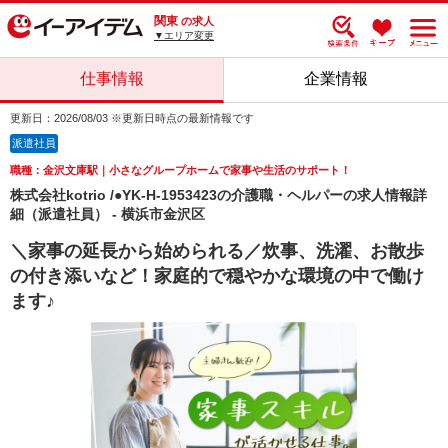
関東
の求人
▼エリア変更
仕事情報
企業情報
更新日：2026/08/03 ※更新日時点の最新情報です
派遣社員
職種：金沢文庫駅｜小さなグループホームで家事や生活のサポート！
株式会社kotrio /●YK-H-1953423の介護職・ヘルパーの求人情報詳
細（派遣社員） - 横浜市金沢区
＼家事の延長から始められる／炊事、洗濯、お散歩
の付き添いなど！家庭的で穏やかな環境の中で働け
ます♪