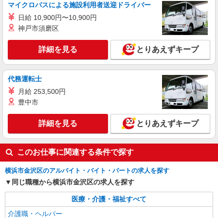
マイクロバスによる施設利用者送迎ドライバー
詳細を見る
キープ
日給 10,900円〜10,900円
神戸市須磨区
派遣社員
株式会社kotrio /●YK-H-2013553
詳細を見る
とりあえずキープ
京急富岡駅★グループホームで夜勤専従★日払
いOK★履歴書不要
時給1600円〜2250円 ＜日払い有/週払い有/交
代務運転士
通費全支給(ガソリン代含む)＞
月給 253,500円
金沢区≪最寄り駅：京急富岡駅≫
豊中市
詳細を見る
キープ
詳細を見る
とりあえずキープ
職業紹介
株式会社kotrio /●YK-S-2096791
このお仕事に関連する条件で探す
正社員で採用します。最短2週間で内定でま
す。就労支援STAFF募集
横浜市金沢区のアルバイト・バイト・パートの求人を探す
【正社員】月給240,000〜400,000円 ・基本
同じ職種から横浜市金沢区の求人を探す
給：200,000円〜220,000円 ・資格手当：10,000〜
30,000円 ・役職手当：10,000〜70,000円 ・処遇改
医療・介護・福祉すべて
神奈川県横浜市金沢区
善手当：20,000〜60,000円（勤続年数、保有資格
介護職・ヘルパー
により変動） ・固定残業手当：20,000円（10時