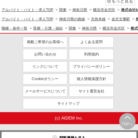
同じ職種から求人を探す
もっと見る
アルバイト・バイト・求人TOP
関東
神奈川県
横浜市金沢区
株式会社ko
医療・介護・福祉
アルバイト・バイト・求人TOP
神奈川県の路線
京急本線
金沢文庫駅
介護職・ヘルパー
職種・条件一覧
医療・介護・福祉
関東
神奈川県
横浜市金沢区
株式
同じ特徴から求人を探す
未経験歓迎
掲載ご希望のお客様へ
ミドル（40代～）活躍中
よくある質問
ボーナス・賞与あり
車通勤OK
お問い合わせ
利用規約
交通費支給
社会保険あり
リンクについて
プライバシーポリシー
産休・育休取得実績あり
Cookieポリシー
個人情報保護方針
メールサービスについて
サイト運営会社
サイトマップ
(c) AIDEM Inc.
TOPへ