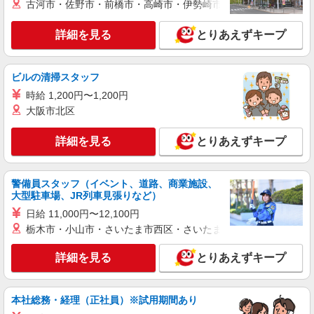
古河市・佐野市・前橋市・高崎市・伊勢崎市・太田市・館林市・
神奈川県横浜市金沢区
詳細を見る
とりあえずキープ
詳細を見る
キープ
ビルの清掃スタッフ
職業紹介
株式会社kotrio /●YK-S-2114798
時給 1,200円〜1,200円
金沢文庫駅＊障がい者デイでパート勤務♪週
大阪市北区
3〜♪資格支援あり
時給1550円〜2312円 ＜交通費全支給(ガソリ
詳細を見る
とりあえずキープ
ン代含む)＞
金沢区内多数 最寄駅：金沢文庫
警備員スタッフ（イベント、道路、商業施設、
大型駐車場、JR列車見張りなど）
詳細を見る
キープ
日給 11,000円〜12,100円
栃木市・小山市・さいたま市西区・さいたま市岩槻区・久喜市・
職業紹介
株式会社kotrio /●YK-S-2082922
詳細を見る
とりあえずキープ
住宅型有料老人ホームSTAFF＊負担少なめで
資格勉強と両立可♪
【正社員】月給240,000〜400,000円 ・基本
本社総務・経理（正社員）※試用期間あり
給：200,000円〜220,000円 ・資格手当：10,000〜