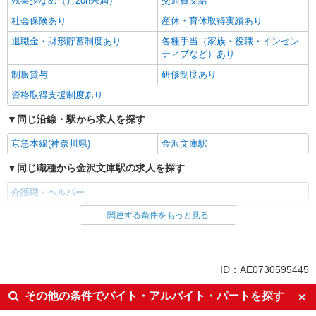
残業少なめ（月20h未満）
交通費支給
社会保険あり
産休・育休取得実績あり
退職金・財形貯蓄制度あり
各種手当（家族・役職・インセン
ティブなど）あり
制服貸与
研修制度あり
資格取得支援制度あり
同じ沿線・駅から求人を探す
京急本線(神奈川県)
金沢文庫駅
同じ職種から金沢文庫駅の求人を探す
介護職・ヘルパー
関連する条件をもっと見る
同じ雇用形態から金沢文庫駅の求人を探す
派遣社員
同じ特徴から金沢文庫駅の求人を探す
ID：AE0730595445
入社日応相談
未経験歓迎
その他の条件でバイト・アルバイト・パートを探す
経験者・有資格者歓迎
新卒・第二新卒歓迎