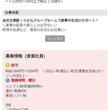
ート◎20代〜60代まで幅広く活躍中♪
仕事内容
金沢文庫駅｜小さなグループホームで家事や生活のサポート！
＼家事の延長で暮らしのお手伝い／
料理や洗濯など、普段の生活がお仕事に♪
利用者さんも最大9名と少人数で安心。
もっと見る
▼お仕事内容
・家事サポート（洗濯、掃除など）
・料理の盛り付けや配膳など
募集情報（派遣社員）
・健康状態に合わせた介助
・お散歩の付き添い など
給与
時給1600円〜2250円 ＜日払い有/週払い有/交通費全支給(ガソ
難しいケアよりも「暮らしのサポート」がメインになるので、介助
リン代含む)＞
業務が少なめ★
勤務時間・曜日
▼いろいろな働き方に対応
≪シフト制/実働8時間≫
・最短2か月〜勤務OK◎
週3〜勤務OK
・マイペースに働きたい方
希望シフト制
・家事の経験をそのまま活かしたい方 などなど
[例]
・8:00〜17:00