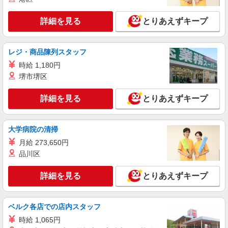
る） 経験者：時給1800〜2000円（資格・経験によ
る） ◎月収例 時給2000円×1日8時間×22日（週5
神奈川県横浜市金沢区 【最寄駅】 ◆京急本線
日）＝35万2000円 ◆昇給あり ◆支払い方法 ※日
詳細を見る
とりあえずキープ
「金沢文庫駅」 ◆京急逗子線「六浦駅」 ◆京急本
払い/週払い/月払い対応も可能です。詳しくは面談
線「京急富岡駅」 ★その他、近隣に多数勤務地あ
時にご相談ください。 ◆交通費：別途全額支給 ※
ります！
詳細を見る
キープ
当社規定あり
レジ・商品陳列スタッフ
時給 1,180円
派遣社員
堺市堺区
株式会社kotrio /●YK-H-1955325
京急富岡駅｜日払いOK！日収1.2万円超え×サ
詳細を見る
とりあえずキープ
高住スタッフ！
時給1600円〜2250円 ＜日払い有/週払い有/交
通費全支給(ガソリン代含む)＞
大学病院の清掃
金沢区≪最寄り駅：京急富岡駅≫
月給 273,650円
品川区
詳細を見る
キープ
詳細を見る
とりあえずキープ
派遣社員
株式会社トラストグロース 新宿本社 第2営業部
グループホームでの夜専介護士
ベルク各店での店内スタッフ
1夜勤：27000円〜29000円 ※資格や経験など
時給 1,065円
による