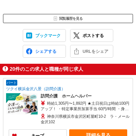
閲覧履歴を見る
ブックマーク
ポストする
シェアする
URLをシェア
20
件のこの求人と職種が同じ求人
パート
ツクイ横浜金沢八景（訪問介護）
訪問介護 ホームヘルパー
時給1,305円〜1,892円 ★土日祝日は時給100円
アップ！ ・特定事業所加算手当:60円/時間 ・身体
介護手当:500円/時間 ・早朝夜間深夜手当:300円/
神奈川県横浜市金沢区町屋町10-2 ラ・メール
時間 （18:00〜翌07:59の時間帯） ・ICT手
金沢102
当:2,000円/月 ・深夜割増は別途支給 ・ケア→ケ
アの移動時間も賃金（時給）を支給 ※給与幅は資
詳細を見る
キープ