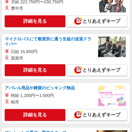
30,000円 ・役職手当：10,000〜70,000円 ・処遇改
月給 222,750円〜230,750円
横浜市金沢区
善手当：20,000〜60,000円（勤続年数、保有資格
豊中市
により変動） ・固定残業手当：20,000円（10時
詳細を見る
キープ
間） ※固定残業時間を超過する場合には超過勤務
詳細を見る
とりあえずキープ
手当として別途支給 ・夜勤手当：10,000円/1回
（上記給与とは別に支給） 下記資格をお持ちの方
職業紹介
歓迎 ・認知症介護基礎研修 ・初任者研修 ・実務
株式会社kotrio /●YK-S-2022104
者研修 ・介護福祉士 など
マイクロバスにて教習所に通う生徒の送迎ドラ
≪能見台駅≫定着率高い人気のデイサービスス
イバー
タッフ★残業少なめ
日給 15,850円
【正社員】月給240,000〜400,000円 ・基本
箕面市
給：200,000円〜220,000円 ・資格手当：10,000〜
30,000円 ・役職手当：10,000〜70,000円 ・処遇改
横浜市金沢区
詳細を見る
とりあえずキープ
善手当：20,000〜60,000円（勤続年数、保有資格
により変動） ・固定残業手当：20,000円（10時
詳細を見る
キープ
間） ※固定残業時間を超過する場合には超過勤務
手当として別途支給 下記資格をお持ちの方歓迎 ・
アパレル用品や雑貨のピッキング検品
認知症介護基礎研修 ・初任者研修 ・実務者研修
派遣社員
時給 1,200円〜1,500円
・介護福祉士 など
株式会社トラストグロース 新宿本社 第2営業部
柏市
デイサービスでの介護士
詳細を見る
時給：1500〜1650円 ※資格や経験面などによ
とりあえずキープ
る
神奈川県横浜市金沢区