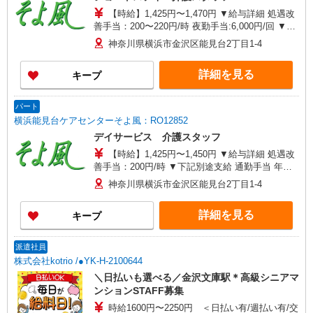
【時給】1,425円〜1,470円 ▼給与詳細 処遇改
善手当：200〜220円/時 夜勤手当:6,000円/回 ▼下
記別途支給 通勤手当 年末年始手当：380円/時 寸
神奈川県横浜市金沢区能見台2丁目1-4
志あり：年2回（6月・12月） ※業績による ※処
遇改善手当は試用期間中(3ヶ月)は支給なし
詳細を見る
キープ
パート
横浜能見台ケアセンターそよ風：RO12852
デイサービス 介護スタッフ
【時給】1,425円〜1,450円 ▼給与詳細 処遇改
善手当：200円/時 ▼下記別途支給 通勤手当 年末
年始手当：380円/時 寸志あり：年2回（6月・12
神奈川県横浜市金沢区能見台2丁目1-4
月） ※業績による ※処遇改善手当は試用期間中(3
ヶ月)は支給なし
詳細を見る
キープ
派遣社員
株式会社kotrio /●YK-H-2100644
＼日払いも選べる／金沢文庫駅＊高級シニアマ
ンションSTAFF募集
時給1600円〜2250円 ＜日払い有/週払い有/交