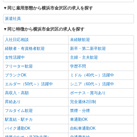
詳細を見る
キープ
間） ※固定残業時間を超過する場合には超過勤務
同じ雇用形態から横浜市金沢区の求人を探す
手当として別途支給 ・夜勤手当：10,000円/1回
（上記給与とは別に支給） 下記資格をお持ちの方
派遣社員
歓迎 ・認知症介護基礎研修 ・初任者研修 ・実務
者研修 ・介護福祉士 など
同じ特徴から横浜市金沢区の求人を探す
入社日応相談
未経験歓迎
経験者・有資格者歓迎
新卒・第二新卒歓迎
女性活躍中
主婦・主夫歓迎
フリーター歓迎
学歴不問
ブランクOK
ミドル（40代～）活躍中
エルダー（50代～）活躍中
シニア（60代～）活躍中
高収入・高額
ボーナス・賞与あり
昇給あり
完全週休2日制
フルタイム歓迎
禁煙・分煙
駅直結・駅チカ
車通勤OK
バイク通勤OK
自転車通勤OK