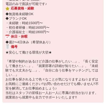
電話のみで面談が可能です♪
応募資格・経験
◆無資格未経験OK
◆ブランクOK
・未経験：時給1500円〜
・初任者研修：時給1600円〜
・介護福祉士：時給1800円〜
休日・休暇
◆週2〜4日休み（希望休あり）
備考
★安心して働ける環境が大切★
『希望や制約があるけど介護の仕事がしたい…』、『長く安定
して働きたい…』、『就業部署の詳細が知りたい…』、『未経
験でも大丈夫かな…』、『自分に合う仕事をマッチングしてほ
しい…』
お仕事を探される上で色々なことが気になりますよね☆まずは
お気軽にご連絡ください!!お問い合わせだけでも構いません!!不
安を解消してお仕事始めましょう♪
当社はスタッフの皆様お一人お一人に専属の担当がおります。
就業前から就業中も全力でサポートいたします!!