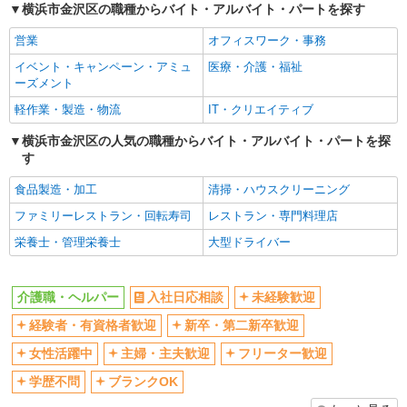
横浜市金沢区の職種からバイト・アルバイト・パートを探す
女性活躍中
主婦・主夫歓迎
営業
オフィスワーク・事務
フリーター歓迎
学歴不問
イベント・キャンペーン・アミュ
医療・介護・福祉
ブランクOK
ミドル（40代～）活躍中
ーズメント
エルダー（50代～）活躍中
シニア（60代～）活躍中
軽作業・製造・物流
IT・クリエイティブ
高収入・高額
ボーナス・賞与あり
横浜市金沢区の人気の職種からバイト・アルバイト・パートを探
昇給あり
完全週休2日制
す
フルタイム歓迎
禁煙・分煙
食品製造・加工
清掃・ハウスクリーニング
駅直結・駅チカ
車通勤OK
ファミリーレストラン・回転寿司
レストラン・専門料理店
バイク通勤OK
自転車通勤OK
栄養士・管理栄養士
大型ドライバー
残業少なめ（月20h未満）
交通費支給
社会保険あり
産休・育休取得実績あり
介護職・ヘルパー
入社日応相談
未経験歓迎
退職金・財形貯蓄制度あり
各種手当（家族・役職・インセン
経験者・有資格者歓迎
新卒・第二新卒歓迎
ティブなど）あり
制服貸与
研修制度あり
女性活躍中
主婦・主夫歓迎
フリーター歓迎
資格取得支援制度あり
学歴不問
ブランクOK