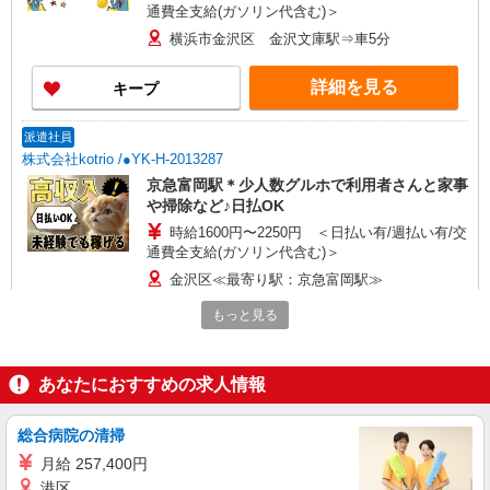
通費全支給(ガソリン代含む)＞
横浜市金沢区 金沢文庫駅⇒車5分
詳細を見る
キープ
派遣社員
株式会社kotrio /●YK-H-2013287
京急富岡駅＊少人数グルホで利用者さんと家事
や掃除など♪日払OK
時給1600円〜2250円 ＜日払い有/週払い有/交
通費全支給(ガソリン代含む)＞
金沢区≪最寄り駅：京急富岡駅≫
もっと見る
詳細を見る
キープ
派遣社員
あなたにおすすめの求人情報
株式会社ブレイブ（マイナビグループ）/MD14
介護スタッフ ◆デイサービス、サービス付き
総合病院の清掃
高齢者向け住宅、グループホームなど様々な勤
月給 257,400円
務先から選べます。
未経験：時給1600〜1800円（資格・経験によ
港区