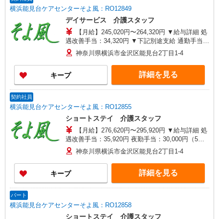
分〜） ◎賞与 基本給2.08ヶ月分/年支給
横浜能見台ケアセンターそよ風：RO12849
デイサービス 介護スタッフ
【月給】245,020円〜264,320円 ▼給与詳細 処
遇改善手当：34,320円 ▼下記別途支給 通勤手当
年末年始手当：380円/時 寸志あり：年2回（6月・
神奈川県横浜市金沢区能見台2丁目1-4
12月） ※業績による 特別報酬：平均33.8万円（最
高額130万円） ※2025年6月支給実績 ※処遇改善
詳細を見る
キープ
手当は試用期間中(3ヶ月)は支給なし
契約社員
横浜能見台ケアセンターそよ風：RO12855
ショートステイ 介護スタッフ
【月給】276,620円〜295,920円 ▼給与詳細 処
遇改善手当：35,920円 夜勤手当：30,000円（5回
分） ※6回目以降は1回6,000円支給 ▼下記別途支
神奈川県横浜市金沢区能見台2丁目1-4
給 通勤手当 年末年始手当：380円/時 寸志あり：
年2回（6月・12月） ※業績による 特別報酬：平
詳細を見る
キープ
均34.1万円（最高額135万円） ※2025年6月支給実
績 ※処遇改善手当は試用期間中(3ヶ月)は支給なし
パート
横浜能見台ケアセンターそよ風：RO12858
ショートステイ 介護スタッフ