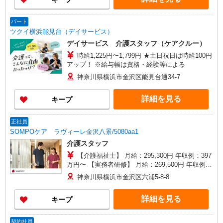
格・経験等による
パート
ツクイ横浜能見台（デイサービス）
デイサービス 介護スタッフ（ケアクルー）
時給1,225円〜1,799円 ★土日祝日は時給100円
アップ！ ※給与幅は資格・経験等による
神奈川県横浜市金沢区能見台通34-7
詳細を見る
キープ
正社員
SOMPOケア ラヴィーレ金沢八景/5080aa1
介護スタッフ
【介護福祉士】 月給：295,300円 年収例：397
万円〜 【実務者研修】 月給：269,500円 年収例：
364万円〜 【初任者研修・無資格】 月給：
神奈川県横浜市金沢区六浦5-8-8
259,800円 年収例：351万円〜 ※職務手当、働き
がい向上手当、日祝手当（月平均2回分）、夜勤手
詳細を見る
キープ
当（月平均5回分）等、毎月平均的に支払われる手
当を含みます。 ※介護福祉士のみ、特別職務手当
も含む ◎残業時は別途時間外手当支給（超過1
契約社員