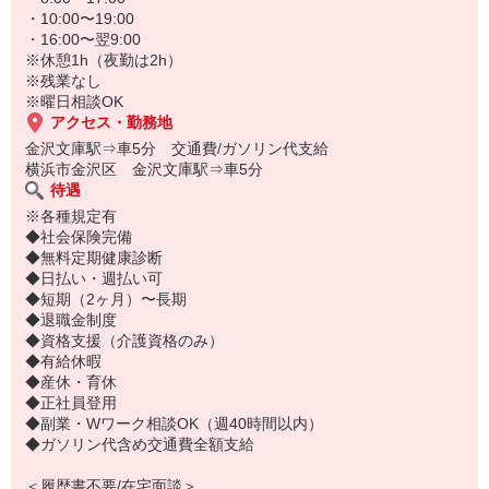
・10:00〜19:00
・16:00〜翌9:00
※休憩1h（夜勤は2h）
※残業なし
※曜日相談OK
アクセス・勤務地
金沢文庫駅⇒車5分 交通費/ガソリン代支給
横浜市金沢区 金沢文庫駅⇒車5分
待遇
※各種規定有
◆社会保険完備
◆無料定期健康診断
◆日払い・週払い可
◆短期（2ヶ月）〜長期
◆退職金制度
◆資格支援（介護資格のみ）
◆有給休暇
◆産休・育休
◆正社員登用
◆副業・Wワーク相談OK（週40時間以内）
◆ガソリン代含め交通費全額支給
＜履歴書不要/在宅面談＞