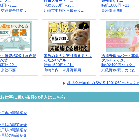
と...
仕事スタート！...
＆残業なし...
0円〜21...
時給1650円〜23...
時給1600円〜22...
交通費全額支...
川崎市中原区＊最寄り...
高座郡寒川町
験・無資格OK！≫自動
家族のように寄り添える＊あ
吉祥寺駅≪パート募集
き...
ったかいグルー...
タルチェック、...
0円〜22...
時給1500円〜21...
時給2400円〜＜交...
 来社不要
高崎市内 ≪井野駅周...
武蔵野市/駅チカで好...
株式会社kotrio /●SW-S-1901062の求
1062のお仕事に近い条件の求人はこちら
松戸市の職業紹介
松戸駅の職業紹介
松戸駅の職業紹介
松戸駅の職業紹介