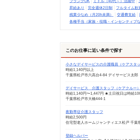
ブランクOK
ミドル（40代～）活躍中
昇給あり
完全週休2日制
フルタイム歓
残業少なめ（月20h未満）
交通費支給
各種手当（家族・役職・インセンティブ
このお仕事に近い条件で探す
小さなデイサービスの介護職員（ケアスタ
時給1,140円以上
千葉県松戸市六高台4-84 デイサービス太郎
デイサービス 介護スタッフ（ケアクルー
時給1,140円〜1,447円 ★土日祝日は時
千葉県松戸市大橋444-1
夜勤専従介護スタッフ
時給2,500円
住宅型老人ホームジャンティエス松戸 千葉県
登録ヘルパー