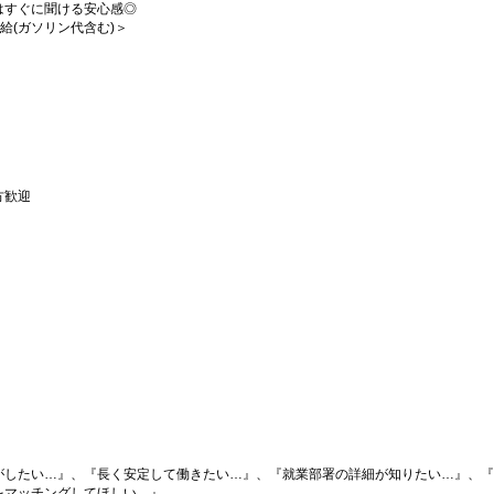
はすぐに聞ける安心感◎
支給(ガソリン代含む)＞
方歓迎
がしたい…』、『長く安定して働きたい…』、『就業部署の詳細が知りたい…』、『
をマッチングしてほしい…』