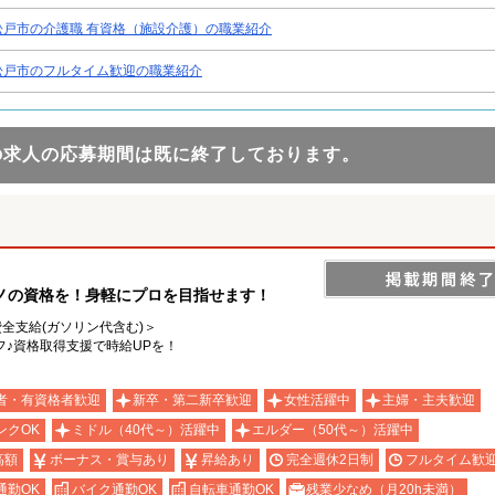
松戸市の介護職 有資格（施設介護）の職業紹介
松戸市のフルタイム歓迎の職業紹介
の求人の応募期間は既に終了しております。
ノの資格を！身軽にプロを目指せます！
費全支給(ガソリン代含む)＞
♪資格取得支援で時給UPを！
者・有資格者歓迎
新卒・第二新卒歓迎
女性活躍中
主婦・主夫歓迎
ンクOK
ミドル（40代～）活躍中
エルダー（50代～）活躍中
高額
ボーナス・賞与あり
昇給あり
完全週休2日制
フルタイム歓
通勤OK
バイク通勤OK
自転車通勤OK
残業少なめ（月20h未満）