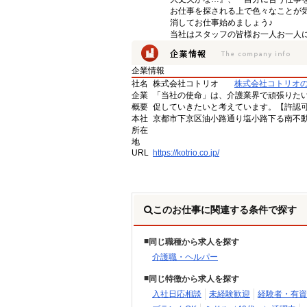
お仕事を探される上で色々なことが気
消してお仕事始めましょう♪
当社はスタッフの皆様お一人お一人に
企業情報
社名
株式会社コトリオ
株式会社コトリオ
企業
「当社の使命」は、介護業界で頑張りた
概要
促していきたいと考えています。【許認可番号】
本社
京都市下京区油小路通り塩小路下る南不動
所在
地
URL
https://kotrio.co.jp/
このお仕事に関連する条件で探す
同じ職種から求人を探す
介護職・ヘルパー
同じ特徴から求人を探す
入社日応相談
未経験歓迎
経験者・有資