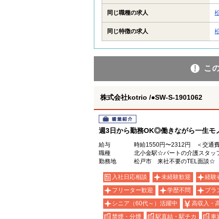
同じ職種の求人
同じ特徴の求人
こ
株式会社kotrio /●SW-S-1901062
職業紹介
週3日から勤務OK◎働きながら一生モ
給与
時給1550円〜2312円 ＜交通
職種
北小金駅☆パートの介護スタッフ
勤務地
松戸市 来社不要のTEL面談☆
入社日応相談
未経験歓迎
経験
フリーター歓迎
学歴不問
ブラ
シニア（60代～）活躍中
高収入・
禁煙・分煙
駅直結・駅チカ
車