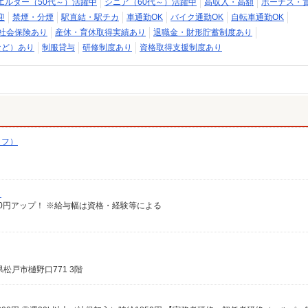
エルダー（50代～）活躍中
シニア（60代～）活躍中
高収入・高額
ボーナス・
迎
禁煙・分煙
駅直結・駅チカ
車通勤OK
バイク通勤OK
自転車通勤OK
社会保険あり
産休・育休取得実績あり
退職金・財形貯蓄制度あり
など）あり
制服貸与
研修制度あり
資格取得支援制度あり
ッフ）
）
給100円アップ！ ※給与幅は資格・経験等による
松戸市樋野口771 3階