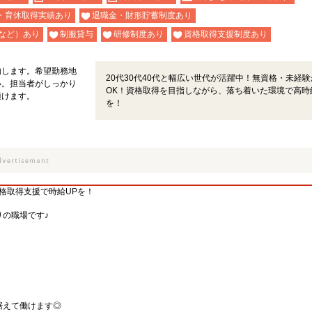
・育休取得実績あり
退職金・財形貯蓄制度あり
など）あり
制服貸与
研修制度あり
資格取得支援制度あり
内します。希望勤務地
20代30代40代と幅広い世代が活躍中！無資格・未経験
い。担当者がしっかり
OK！資格取得を目指しながら、落ち着いた環境で高時
頂けます。
を！
格取得支援で時給UPを！
の職場です♪
据えて働けます◎