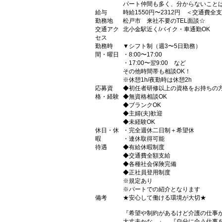
パート仲間も多く、分からないこと
給与
時給1550円〜2312円 ＜交通費全
勤務地
松戸市 来社不要のTEL面談☆
交通アク
北小金駅近く/バイク・車通勤OK
セス
勤務時
▼シフト制（週3〜5日勤務）
間・曜日
・8:00〜17:00
・17:00〜翌9:00 など
その他時間帯も相談OK！
※休憩1h/夜勤時は休憩2h
応募資
◆初任者研修以上の資格をお持ちの
格・経験
◆無資格相談OK
◆ブランクOK
◆主婦(夫)歓迎
◆未経験OK
休日・休
・完全週休二日制＋希望休
暇
・連休取得可能
待遇
◆有給休暇制度
◆交通費全額支給
◆各種社会保険完備
◆正社員登用制度
※規定あり
※パートでの紹介となります
備考
★安心して働ける環境が大切★
『希望や制約があるけど介護の仕事
大丈夫かな…』、『自分に合う仕事