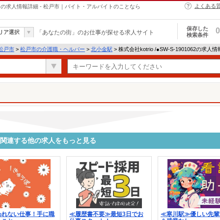
よくある
・ヘルパーの求人情報詳細 - 松戸市｜バイト・アルバイトのことなら
保存した
0
リア選択
「あなたの街」のお仕事が探せる求人サイト
検索条件
松戸市
>
松戸市の介護職・ヘルパー
>
北小金駅
> 株式会社kotrio /●SW-S-1901062の求人
1062に関連する他の求人をもっと見る
われない仕事！手に職
≪履歴書不要≫最短3日でお
≪寒川駅≫優しい先輩S