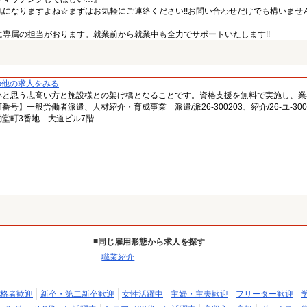
になりますよね☆まずはお気軽にご連絡ください!!お問い合わせだけでも構いません
専属の担当がおります。就業前から就業中も全力でサポートいたします!!
の他の求人をみる
いと思う志高い方と施設様との架け橋となることです。資格支援を無料で実施し、業
一般労働者派遣、人材紹介・育成事業 派遣/派26-300203、紹介/26-ユ-300
堂町3番地 大道ビル7階
同じ雇用形態から求人を探す
職業紹介
格者歓迎
新卒・第二新卒歓迎
女性活躍中
主婦・主夫歓迎
フリーター歓迎