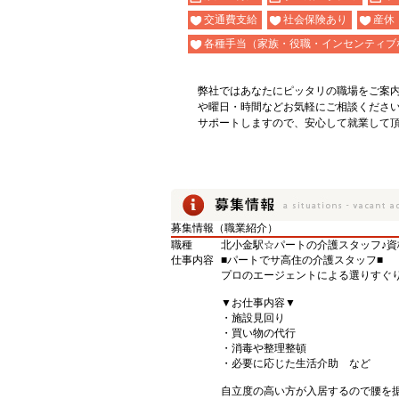
交通費支給
社会保険あり
産休
各種手当（家族・役職・インセンティブ
弊社ではあなたにピッタリの職場をご案
や曜日・時間などお気軽にご相談くださ
サポートしますので、安心して就業して
募集情報（職業紹介）
職種
北小金駅☆パートの介護スタッフ♪資
仕事内容
■パートでサ高住の介護スタッフ■
プロのエージェントによる選りすぐり
▼お仕事内容▼
・施設見回り
・買い物の代行
・消毒や整理整頓
・必要に応じた生活介助 など
自立度の高い方が入居するので腰を