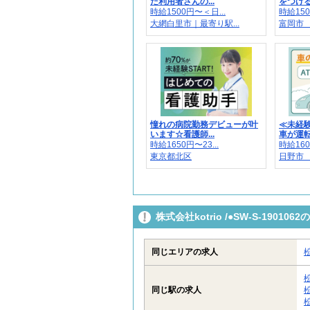
た利用者さんの...
をつけるこ
時給1500円〜＜日...
時給150
大網白里市｜最寄り駅...
富岡市 
憧れの病院勤務デビューが叶
≪未経
います☆看護師...
車が運転で
時給1650円〜23...
時給160
東京都北区
日野市
株式会社kotrio /●SW-S-190
同じエリアの求人
同じ駅の求人