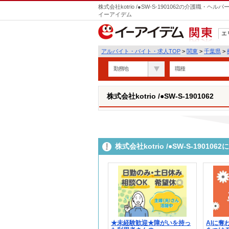
株式会社kotrio /●SW-S-1901062の介護職
イーアイデム
エ
関東
アルバイト・バイト・求人TOP
>
関東
>
千葉県
>
勤務地
職種
株式会社kotrio /●SW-S-1901062
株式会社kotrio /●SW-S-190
★未経験歓迎★障がいを持っ
AIに奪