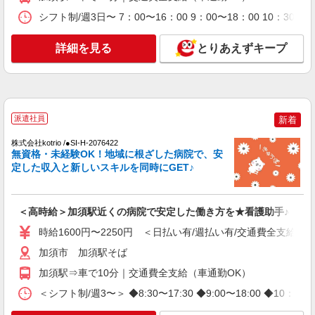
・事業所一括面談(対面) 1日：10,000円〜14,716
シフト制/週3日〜 7：00〜16：00 9：00〜18：00 10：
円 ・個別訪問(対面) 1件：4,286円〜5,239円 ・
【活動エリア】埼玉県加須市及びその周辺
遠隔面談 1件：1500〜1691円 ・電話支援 1
件：1,000円〜1,429円 ・メール支援 1件：500円
詳細を見る
とりあえずキープ
詳細を見る
キープ
※上記金額に消費税を加えた金額をお支払いいた
します ※交通費・電話代は弊社負担。その他、支
援内容により細則あり。
アルバイト
パート
ミモザ加須
デイサービスの看護スタッフ(日勤)
派遣社員
新着
時給：1,725〜2,030円 ※資格による ・正看
株式会社kotrio /●SI-H-2076422
護師：1,915円〜2,030円 ・准看護師：1,725円〜
無資格・未経験OK！地域に根ざした病院で、安
1,840円 介護業務兼務の場合、スキル手当支給：
ミモザ加須 埼玉県加須市南町4-46
定した収入と新しいスキルを同時にGET♪
115円 ※スキル手当は約１年固定、その後変動の
可能性あり 職務給：385円〜575円 ［別途］ ・残
詳細を見る
キープ
業代：全額支給 ・賞与：年2回 ※業績により変
動あり
＜高時給＞加須駅近くの病院で安定した働き方を★看護助手♪
正社員
時給1600円〜2250円 ＜日払い有/週払い有/交通費全支給(ガ
ミモザ加須
加須市 加須駅そば
デイサービスの看護スタッフ(日勤)
加須駅⇒車で10分｜交通費全支給（車通勤OK）
月給320,460円〜352,960円 ※資格・経験・
能力による 正看護師：352,960円〜 准看護師：
＜シフト制/週3〜＞ ◆8:30〜17:30 ◆9:00〜18:00 ◆10：
320,460円〜 ・職務給：65,000円〜97,500円 ・処
ミモザ加須 埼玉県加須市南町4-46
遇改善手当：17,000円 ・スキル手当：19,780円 ・