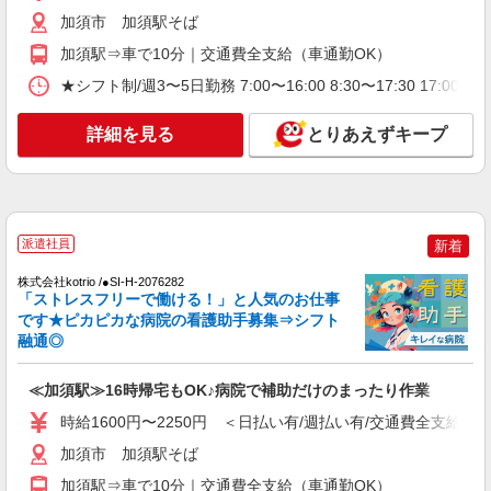
て世代から大人気♪
加須市 加須駅そば
時給2400円〜3000円 ＜日払い有/週払い有/交
加須駅⇒車で10分｜交通費全支給（車通勤OK）
通費全支給(ガソリン代含む)＞
★シフト制/週3〜5日勤務 7:00〜16:00 8:30〜17:30 17:
加須市 加須駅そば
詳細を見る
とりあえずキープ
詳細を見る
キープ
業務委託
SOMPOヘルスサポート株式会社 全支援対応コース
保健師・管理栄養士 特定保健指導
派遣社員
新着
報酬：出来高制 報酬額（消費税抜き）： ・事
業所一括面談(対面) 1日：10,000円〜14,716円 ・
株式会社kotrio /●SI-H-2076282
「ストレスフリーで働ける！」と人気のお仕事
個別訪問(対面) 1件：4,286円〜5,239円 ・遠隔面
【活動エリア】埼玉県加須市及びその周辺
談 1件：1,500〜1,691円 ・電話支援 1件：
です★ピカピカな病院の看護助手募集⇒シフト
1,000円〜1,429円 ・ICTメール支援 1件：500円
融通◎
詳細を見る
キープ
※上記金額に消費税を加えた金額をお支払いいた
します ※交通費・電話代は弊社負担。その他、支
≪加須駅≫16時帰宅もOK♪病院で補助だけのまったり作業
援内容により細則あり。
業務委託
時給1600円〜2250円 ＜日払い有/週払い有/交通費全支給(ガ
SOMPOヘルスサポート株式会社 全支援対応コース
特定保健指導（保健師・管理栄養士）
加須市 加須駅そば
報酬：完全出来高制 報酬額（消費税抜き）：
加須駅⇒車で10分｜交通費全支給（車通勤OK）