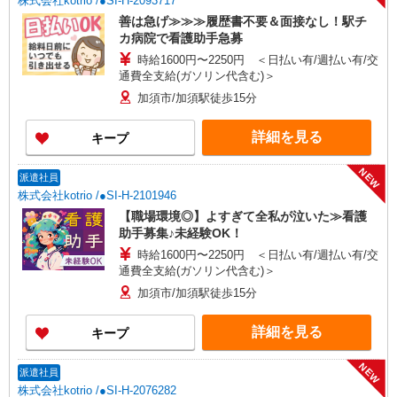
株式会社kotrio /●SI-H-2093717
善は急げ≫≫≫履歴書不要＆面接なし！駅チ
カ病院で看護助手急募
時給1600円〜2250円 ＜日払い有/週払い有/交
通費全支給(ガソリン代含む)＞
加須市/加須駅徒歩15分
詳細を見る
キープ
NEW
派遣社員
株式会社kotrio /●SI-H-2101946
【職場環境◎】よすぎて全私が泣いた≫看護
助手募集♪未経験OK！
時給1600円〜2250円 ＜日払い有/週払い有/交
通費全支給(ガソリン代含む)＞
加須市/加須駅徒歩15分
詳細を見る
キープ
NEW
派遣社員
株式会社kotrio /●SI-H-2076282