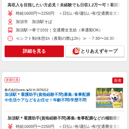
≪加須駅≫未経験・無資格から看護助手へ挑
高収入を目指したい方必見！未経験でも日収1.2万〜可！看護助手
戦！シフト相談OK♪
時給1600円〜2250円 ＜日払い有/週払い有/交
時給1600円〜2250円 ＜日払い有/週払い有/交通費全支給(ガ
通費全支給(ガソリン代含む)＞
加須市 加須駅そば
加須市 加須駅そば
加須駅⇒車で10分｜交通費全支給（車通勤OK）
詳細を見る
キープ
≪シフト制/休憩1h（夜勤の際は2h）≫ ・7:30〜16:30 ・9:00
NEW
詳細を見る
とりあえずキープ
派遣社員
株式会社kotrio /●SI-H-2024397
＜加須駅＞元気も、プライベートも諦めない
＊週3〜OK/看護助手
時給1600円〜2250円 ＜日払い有/週払い有/交
派遣社員
新着
通費全支給(ガソリン代含む)＞
加須市 加須駅そば
株式会社kotrio /●SI-H-2076212
加須駅＊看護助手(資格経験不問)募集♪食事配膳
や生活ケアなどをお任せ！年齢不問/学歴不問
詳細を見る
キープ
NEW
派遣社員
加須駅＊看護助手(資格経験不問)募集♪食事配膳などの補助業務
株式会社kotrio /●SI-H-2074914
時給1600円〜2250円 ＜日払い有/週払い有/交通費全支給(ガ
加須駅のサ高住＊シフト融通が利くため子育