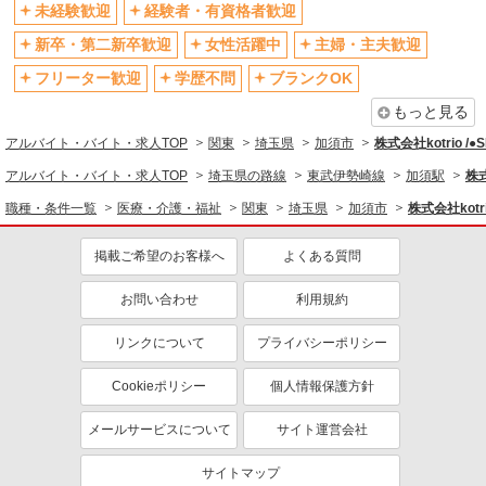
未経験歓迎
経験者・有資格者歓迎
社会保険あり
産休・育休取得実績あり
新卒・第二新卒歓迎
女性活躍中
主婦・主夫歓迎
退職金・財形貯蓄制度あり
各種手当（家族・役職・インセン
ティブなど）あり
フリーター歓迎
学歴不問
ブランクOK
制服貸与
研修制度あり
もっと見る
資格取得支援制度あり
アルバイト・バイト・求人TOP
関東
埼玉県
加須市
株式会社kotrio /
同じ職種から求人を探す
アルバイト・バイト・求人TOP
埼玉県の路線
東武伊勢崎線
加須駅
株式
職種・条件一覧
医療・介護・福祉
関東
埼玉県
加須市
株式会社kotri
医療・介護・福祉
看護師・保健師・看護助手・助産師
掲載ご希望のお客様へ
よくある質問
同じ特徴から求人を探す
お問い合わせ
利用規約
未経験歓迎
ミドル（40代～）活躍中
リンクについて
プライバシーポリシー
ボーナス・賞与あり
車通勤OK
交通費支給
社会保険あり
Cookieポリシー
個人情報保護方針
産休・育休取得実績あり
メールサービスについて
サイト運営会社
サイトマップ