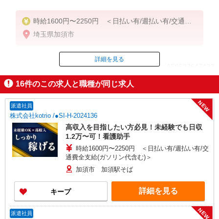
時給1600円〜2250円 ＜日払い有/週払い有/交通費
全支給(ガソリン代含む)＞
埼玉県加須市
詳細を見る
ID：AE0527647422
16
件のこの求人と職種が同じ求人
掲載期間終了
NEW
派遣社員
株式会社kotrio /●SI-H-2024136
高収入を目指したい方必見！未経験でも日収
1.2万〜可！看護助手
時給1600円〜2250円 ＜日払い有/週払い有/交
通費全支給(ガソリン代含む)＞
加須市 加須駅そば
詳細を見る
キープ
NEW
派遣社員