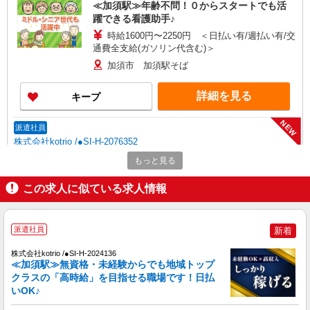
≪加須駅≫年齢不問！０からスタートでも活
躍できる看護助手♪
時給1600円〜2250円 ＜日払い有/週払い有/交
通費全支給(ガソリン代含む)＞
加須市 加須駅そば
詳細を見る
キープ
NEW
派遣社員
株式会社kotrio /●SI-H-2076352
加須駅すぐ★病院でお掃除/食事の配膳など
もっと見る
♪★激募★
この求人に似ている求人情報
時給1600円〜2250円 ＜日払い有/週払い有/交
通費全支給(ガソリン代含む)＞
加須市 加須駅そば
派遣社員
新着
詳細を見る
キープ
株式会社kotrio /●SI-H-2024136
≪加須駅≫無資格・未経験からでも地域トップ
NEW
クラスの「高時給」を目指せる職場です！日払
派遣社員
いOK♪
株式会社kotrio /●SI-H-2024005