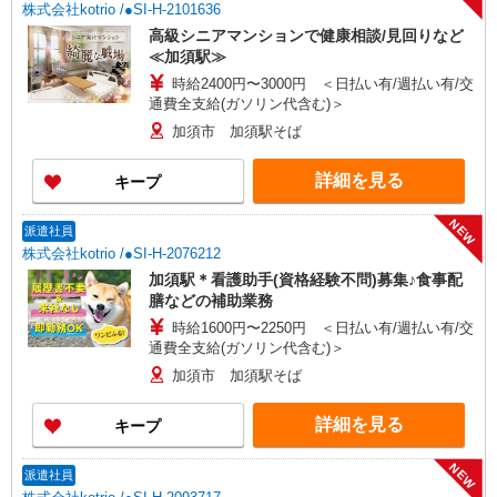
株式会社kotrio /●SI-H-2101636
高級シニアマンションで健康相談/見回りなど
≪加須駅≫
時給2400円〜3000円 ＜日払い有/週払い有/交
通費全支給(ガソリン代含む)＞
加須市 加須駅そば
詳細を見る
キープ
NEW
派遣社員
株式会社kotrio /●SI-H-2076212
加須駅＊看護助手(資格経験不問)募集♪食事配
膳などの補助業務
時給1600円〜2250円 ＜日払い有/週払い有/交
通費全支給(ガソリン代含む)＞
加須市 加須駅そば
詳細を見る
キープ
NEW
派遣社員