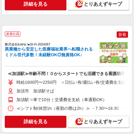
詳細を見る
とりあえずキープ
確定拠出年金：1,100円 を含む [別途] ・残業代：
詳細を見る
キープ
全額支給※固定残業代なし ・賞与：年2回（年間
0.4〜1.2ヶ月分）※業績により変動あり ・送迎手
当（600円／日）あり
派遣社員
新着
株式会社kotrio /●SI-H-2024267
異業種から安定した医療福祉業界へ転職される
ミドル世代多数！未経験OK◎無資格OK♪
≪加須駅≫年齢不問！０からスタートでも活躍できる看護助手♪
時給1600円〜2250円 ＜日払い有/週払い有/交通費全支給(ガ
加須市 加須駅そば
加須駅⇒車で10分｜交通費全支給（車通勤OK）
≪シフト制/休憩1h（夜勤の際は2h）≫ ・7:30〜16:30 ・9:00
詳細を見る
とりあえずキープ