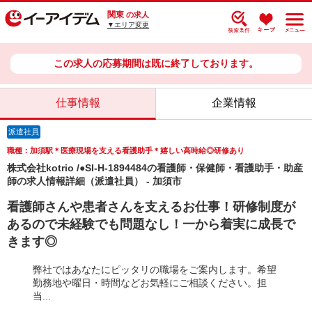
関東
の求人
▼エリア変更
この求人の応募期間は既に終了しております。
仕事情報
企業情報
派遣社員
職種：加須駅＊医療現場を支える看護助手＊嬉しい高時給◎研修あり
株式会社kotrio /●SI-H-1894484の看護師・保健師・看護助手・助産
師の求人情報詳細（派遣社員） - 加須市
看護師さんや患者さんを支えるお仕事！研修制度が
あるので未経験でも問題なし！一から着実に成長で
きます◎
弊社ではあなたにピッタリの職場をご案内します。希望
勤務地や曜日・時間などお気軽にご相談ください。担
当...