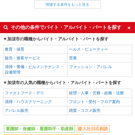
関連する条件をもっと見る
同じ雇用形態から加須駅の求人を探す
派遣社員
同じ特徴から加須駅の求人を探す
その他の条件でバイト・アルバイト・パートを探す
入社日応相談
未経験歓迎
加須市の職種からバイト・アルバイト・パートを探す
経験者・有資格者歓迎
新卒・第二新卒歓迎
教育・保育
ヘルス・ビューティー
女性活躍中
主婦・主夫歓迎
販売・接客サービス
営業
フリーター歓迎
学歴不問
清掃・警備・ビルメンテナンス・
ファッション・アパレル
ブランクOK
ミドル（40代～）活躍中
設備管理
エルダー（50代～）活躍中
シニア（60代～）活躍中
加須市の人気の職種からバイト・アルバイト・パートを探す
高収入・高額
ボーナス・賞与あり
ファストフード・デリ
経理・人事・労務・総務・法務
昇給あり
完全週休2日制
清掃・ハウスクリーニング
フロント・受付・フロア案内
フルタイム歓迎
禁煙・分煙
アパレル販売
雑貨・コスメ販売
駅直結・駅チカ
車通勤OK
バイク通勤OK
自転車通勤OK
看護師・保健師・看護助手・助産師
入社日応相談
残業少なめ（月20h未満）
交通費支給