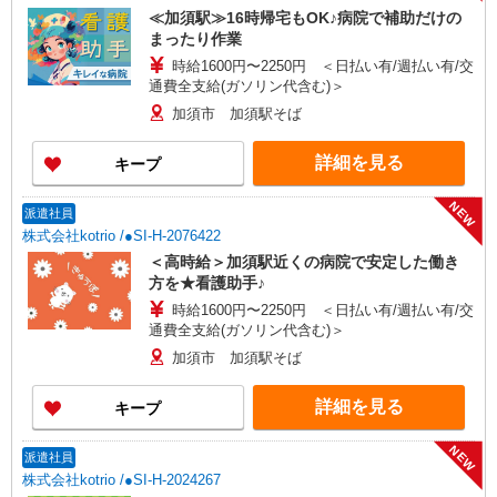
≪加須駅≫16時帰宅もOK♪病院で補助だけの
まったり作業
時給1600円〜2250円 ＜日払い有/週払い有/交
通費全支給(ガソリン代含む)＞
加須市 加須駅そば
詳細を見る
キープ
NEW
派遣社員
株式会社kotrio /●SI-H-2076422
＜高時給＞加須駅近くの病院で安定した働き
方を★看護助手♪
時給1600円〜2250円 ＜日払い有/週払い有/交
通費全支給(ガソリン代含む)＞
加須市 加須駅そば
詳細を見る
キープ
NEW
派遣社員
株式会社kotrio /●SI-H-2024267