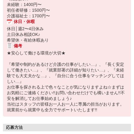
未経験：1400円〜
初任者研修：1500円〜
介護福祉士：1700円〜
休日・休暇
休日│週2〜4日休み
土日休み相談OK♪
希望休・有給休暇あり
備考
★安心して働ける環境が大切★
『希望や制約があるけど介護の仕事がしたい…』、『長く安定
して働きたい…』、『就業部署の詳細が知りたい…』、『未経
験でも大丈夫かな…』、『自分に合う仕事をマッチングしてほ
しい…』
お仕事を探される上で色々なことが気になりますよね☆まずは
お気軽にご連絡ください!!お問い合わせだけでも構いません!!不
安を解消してお仕事始めましょう♪
当社はスタッフの皆様お一人お一人に専属の担当がおります。
就業前から就業中も全力でサポートいたします!!
応募方法