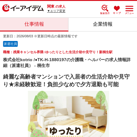
関東
の求人
▼エリア変更
仕事情報
企業情報
更新日：2026/08/03 ※更新日時点の最新情報です
派遣社員
職種：残業キャンセル界隈♪ゆったりとした生活介助や見守り！新桐生駅
株式会社kotrio /●TK-H-1880197の介護職・ヘルパーの求人情報詳
細（派遣社員） - 桐生市
綺麗な高齢者マンションで入居者の生活介助や見守
り★未経験歓迎！負担少なめで夕方退勤も可能