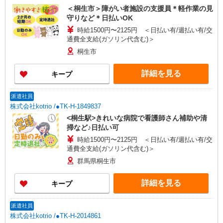
＜桐生市＞障がい者施設の支援員＊軽作業の見
守りなど＊日払いOK
時給1500円〜2125円 ＜日払い有/週払い有/交
通費全支給(ガソリン代含む)＞
桐生市
詳細を見る
キープ
派遣社員
株式会社kotrio /●TK-H-1849837
<桐生駅>きれいな病院で看護師さん補助や清
掃など♪日払い可
時給1500円〜2125円 ＜日払い有/週払い有/交
通費全支給(ガソリン代含む)＞
群馬県桐生市
詳細を見る
キープ
派遣社員
株式会社kotrio /●TK-H-2014861