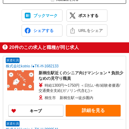
ブックマーク
ポストする
シェアする
URLをシェア
20
件のこの求人と職種が同じ求人
派遣社員
株式会社kotrio /●TK-H-1682133
新桐生駅近くのシニア向けマンション＊負担少
なめの見守り職員
時給1300円〜1750円 ＜日払い有/経験者優遇/
交通費全支給(ガソリン代含む)＞
桐生市 新桐生駅⇒徒歩圏内
詳細を見る
キープ
派遣社員