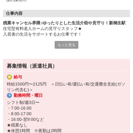
仕事内容
残業キャンセル界隈♪ゆったりとした生活介助や見守り！新桐生駅
住宅型有料老人ホームの見守りスタッフ★
入居者の生活をサポートするお仕事です！
もっと見る
不要な残業はキャンセル！
身体の負担は少なめ＆残業なしで退勤できます！
主な仕事内容は…
募集情報（派遣社員）
・施設内の見回り
・生活相談やお話相手
給与
・お部屋や廊下の掃除
時給1500円〜2125円 ＜日払い有/週払い有/交通費全支給(ガソ
・状態に合わせた生活介助 など
リン代含む)＞
⇒出来ることからお任せします♪
勤務時間・曜日
短期2ヶ月〜長期もOK！そして高時給♪
シフト制/週3日〜
好条件の職場で働いてプライベートも充実させましょう♪
・7:00-16:00
・8:00-17:00
・16:00-翌9:00など
★残業なし
★休憩1時間 ※夜勤は2時間