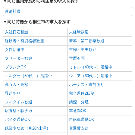
同じ雇用形態から桐生市の求人を探す
高住で見回りやお話相手など
時給1500円〜2125円 ＜日払い有/週払い有/交
派遣社員
通費全支給(ガソリン代含む)＞
同じ特徴から桐生市の求人を探す
桐生市｜新桐生駅
入社日応相談
未経験歓迎
詳細を見る
キープ
経験者・有資格者歓迎
新卒・第二新卒歓迎
女性活躍中
主婦・主夫歓迎
派遣社員
株式会社kotrio /●TK-H-1562313
フリーター歓迎
学歴不問
新桐生駅≫高収入！シニア向け高級マンション
ブランクOK
ミドル（40代～）活躍中
職員募集＊.・：゜
エルダー（50代～）活躍中
シニア（60代～）活躍中
時給1500円〜2125円 ＜日払い有/週払い有/交
通費全支給(ガソリン代含む)＞
高収入・高額
ボーナス・賞与あり
桐生市｜新桐生駅
昇給あり
完全週休2日制
フルタイム歓迎
禁煙・分煙
詳細を見る
キープ
駅直結・駅チカ
車通勤OK
派遣社員
バイク通勤OK
自転車通勤OK
株式会社kotrio /●TK-H-2099731
残業少なめ（月20h未満）
交通費支給
新桐生駅｜まずは送迎業務で活躍しよう◎デイ