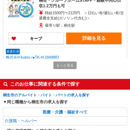
桐生＊グループホームSTAFF＊経験不問◎日
収1.2万円も可
時給1500円〜2125円 ＜日払い有/週払い有/交
通費全支給(ガソリン代含む)＞
最寄り駅：桐生駅
詳細を見る
キープ
派遣社員
株式会社kotrio /●TK-H-1849883
＼日払いOK／夕方退社可♪デイサービス
もっと見る
STAFF急募＊新桐生
時給1500円〜2125円 ＜日払い有/週払い有/交
通費全支給(ガソリン代含む)＞
このお仕事に関連する条件で探す
桐生市｜新桐生駅
桐生市のアルバイト・バイト・パートの求人を探す
同じ職種から桐生市の求人を探す
詳細を見る
キープ
医療・介護・福祉すべて
派遣社員
介護職・ヘルパー
株式会社kotrio /●TK-H-1880112
高級ホテルのような空間＊。新桐生駅そば▼サ