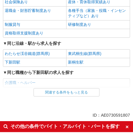
サービスSTAFF
社会保険あり
産休・育休取得実績あり
時給1500円〜2125円 ＜日払い有/週払い有/交
退職金・財形貯蓄制度あり
各種手当（家族・役職・インセン
通費全支給(ガソリン代含む)＞
ティブなど）あり
桐生市 ◆来社不要/面接なし
制服貸与
研修制度あり
資格取得支援制度あり
詳細を見る
キープ
同じ沿線・駅から求人を探す
派遣社員
わたらせ渓谷鐵道(群馬県)
東武桐生線(群馬県)
株式会社kotrio /●TK-H-2013531
桐生駅チカ★グループホームで夜勤専従★日払
下新田駅
新桐生駅
いOK★履歴書不要
同じ職種から下新田駅の求人を探す
時給1500円〜2125円 ＜日払い有/週払い有/交
通費全支給(ガソリン代含む)＞
介護職・ヘルパー
群馬県桐生市
関連する条件をもっと見る
同じ雇用形態から下新田駅の求人を探す
詳細を見る
キープ
派遣社員
同じ特徴から下新田駅の求人を探す
派遣社員
ID：AE0730591807
株式会社kotrio /●TK-H-2007159
入社日応相談
未経験歓迎
その他の条件でバイト・アルバイト・パートを探す
『新桐生駅』障害児童支援サポーター！見守り
業務など
経験者・有資格者歓迎
新卒・第二新卒歓迎