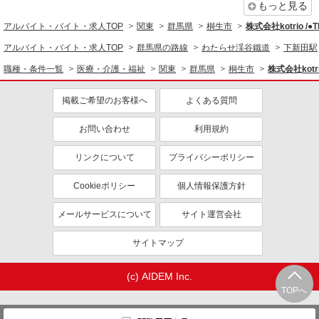
同じ職種から求人を探す
もっと見る
時給1500円〜2125円 ＜日払い有/週払い有/交
通費全支給(ガソリン代含む)＞
アルバイト・バイト・求人TOP
関東
群馬県
桐生市
株式会社kotrio /
医療・介護・福祉
群馬県桐生市
アルバイト・バイト・求人TOP
群馬県の路線
わたらせ渓谷鐵道
下新田駅
介護職・ヘルパー
職種・条件一覧
医療・介護・福祉
関東
群馬県
桐生市
株式会社kotr
詳細を見る
キープ
同じ特徴から求人を探す
掲載ご希望のお客様へ
よくある質問
未経験歓迎
ミドル（40代～）活躍中
派遣社員
株式会社kotrio /●TK-H-1953384
ボーナス・賞与あり
車通勤OK
お問い合わせ
利用規約
桐生駅｜小さなグループホームで家事や生活の
交通費支給
社会保険あり
サポート！
リンクについて
プライバシーポリシー
産休・育休取得実績あり
時給1500円〜2125円 ＜日払い有/週払い有/交
通費全支給(ガソリン代含む)＞
Cookieポリシー
個人情報保護方針
群馬県桐生市
メールサービスについて
サイト運営会社
詳細を見る
キープ
サイトマップ
派遣社員
株式会社kotrio /●TK-H-1854971
(c) AIDEM Inc.
日収1万円〜☆【運転・配送】の経験がある方
TOPへ
優遇≪デイSTAFF≫