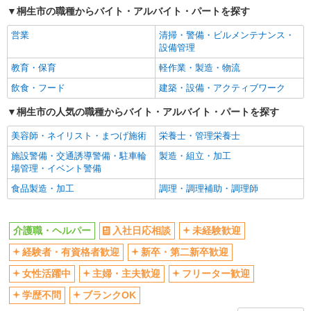
桐生市の職種からバイト・アルバイト・パートを探す
時給1400円〜 ＜日払い有/週払い有/交通費全
女性活躍中
主婦・主夫歓迎
支給(ガソリン代含む)＞
営業
清掃・警備・ビルメンテナンス・
フリーター歓迎
学歴不問
桐生市｜最寄り駅：新桐生
設備管理
ブランクOK
ミドル（40代～）活躍中
教育・保育
軽作業・製造・物流
詳細を見る
キープ
エルダー（50代～）活躍中
シニア（60代～）活躍中
飲食・フード
建築・設備・アクティブワーク
高収入・高額
ボーナス・賞与あり
派遣社員
桐生市の人気の職種からバイト・アルバイト・パートを探す
昇給あり
完全週休2日制
株式会社kotrio /●TK-H-1854865
美容師・ネイリスト・まつげ施術
栄養士・管理栄養士
【面接なし】日払いでお給料即GETのデイサ
フルタイム歓迎
禁煙・分煙
ービス＊桐生駅
施設警備・交通誘導警備・駐車輪
製造・組立・加工
駅直結・駅チカ
車通勤OK
時給1500円〜2125円 ＜日払い有/週払い有/交
場管理・イベント警備
バイク通勤OK
通費全支給(ガソリン代含む)＞
自転車通勤OK
食品製造・加工
調理・調理補助・調理師
群馬県桐生市
残業少なめ（月20h未満）
交通費支給
社会保険あり
産休・育休取得実績あり
詳細を見る
キープ
介護職・ヘルパー
入社日応相談
未経験歓迎
退職金・財形貯蓄制度あり
各種手当（家族・役職・インセン
経験者・有資格者歓迎
新卒・第二新卒歓迎
ティブなど）あり
派遣社員
制服貸与
研修制度あり
株式会社kotrio /●TK-H-1901683
女性活躍中
主婦・主夫歓迎
フリーター歓迎
桐生駅＠有料老人ホーム◎上質な支援、納得の
資格取得支援制度あり
学歴不問
ブランクOK
報酬、充実研修♪