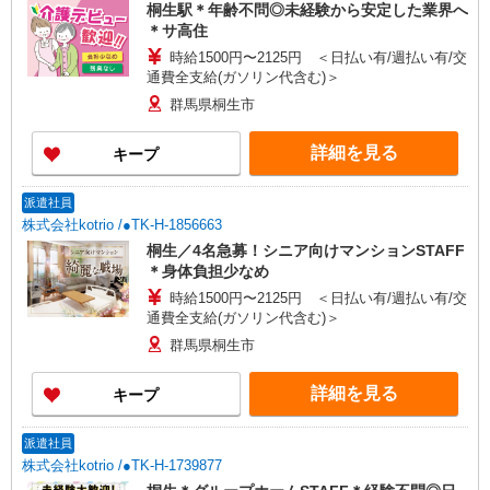
桐生駅＊年齢不問◎未経験から安定した業界へ
＊サ高住
時給1500円〜2125円 ＜日払い有/週払い有/交
通費全支給(ガソリン代含む)＞
群馬県桐生市
詳細を見る
キープ
派遣社員
株式会社kotrio /●TK-H-1856663
桐生／4名急募！シニア向けマンションSTAFF
＊身体負担少なめ
時給1500円〜2125円 ＜日払い有/週払い有/交
通費全支給(ガソリン代含む)＞
群馬県桐生市
詳細を見る
キープ
派遣社員
株式会社kotrio /●TK-H-1739877