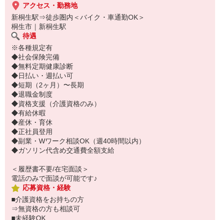
アクセス・勤務地
新桐生駅⇒徒歩圏内＜バイク・車通勤OK＞
桐生市｜新桐生駅
待遇
※各種規定有
◆社会保険完備
◆無料定期健康診断
◆日払い・週払い可
◆短期（2ヶ月）〜長期
◆退職金制度
◆資格支援（介護資格のみ）
◆有給休暇
◆産休・育休
◆正社員登用
◆副業・Wワーク相談OK（週40時間以内）
◆ガソリン代含め交通費全額支給
＜履歴書不要/在宅面談＞
電話のみで面談が可能です♪
応募資格・経験
■介護資格をお持ちの方
⇒無資格の方も相談可
■未経験OK