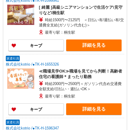
株式会社kotrio /●TK-H-2099541
[ 綺麗 ]高級シニアマンションで生活ケア/見守
りなど/桐生駅
時給1500円〜2125円 ＜日払い有/週払い有/交
通費全支給(ガソリン代含む)＞
最寄り駅：桐生駅
詳細を見る
キープ
派遣社員
株式会社kotrio /●TK-H-1655326
≪職場見学OK≫職場を見てから判断！高齢者
住宅の看護師＊まったり勤務
時給2000円〜2500円＜ガソリン代含め交通費
全額支給/日払い・週払いOK＞
最寄り駅：桐生駅
詳細を見る
キープ
派遣社員
株式会社kotrio /●TK-H-1596347