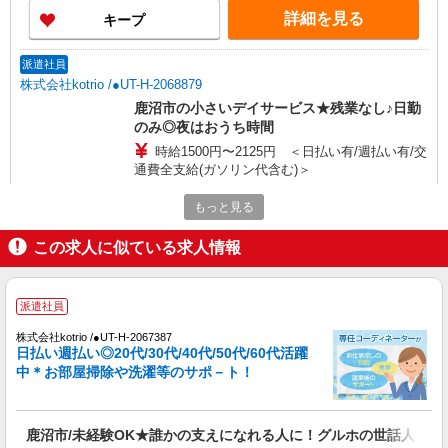
詳細を見る
キープ
派遣社員
株式会社kotrio /●UT-H-2068879
鹿沼市の小さいデイサービス★残業なし♪日勤
のみ◎夜はおうち時間
時給1500円〜2125円 ＜日払い有/週払い有/交
通費全支給(ガソリン代含む)＞
鹿沼市 車通勤OK
もっと見る
詳細を見る
キープ
この求人に似ている求人情報
派遣社員
株式会社kotrio /●UT-H-2020478
派遣社員
鹿沼市★未経験OKの人間関係に悩まない職場
株式会社kotrio /●UT-H-2067387
へ★サ高住スタッフ
日払い週払い◎20代/30代/40代/50代/60代活躍
中＊お部屋掃除や洗濯等のサポ－ト！
時給1500円〜2125円 ＜日払い有/週払い有/交
通費全支給(ガソリン代含む)＞
鹿沼市 最寄り駅：新鹿沼
鹿沼市/未経験OK★誰かの支えになれる人に！グルホの世話人♪