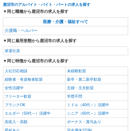
鹿沼市のアルバイト・バイト・パートの求人を探す
派遣社員
同じ職種から鹿沼市の求人を探す
株式会社kotrio /●UT-H-1977809
鹿沼市≫日払いですぐゲッツ！グルホで家事・
医療・介護・福祉すべて
生活サポートなど
介護職・ヘルパー
時給1500円〜2125円 ＜日払い有/週払い有/交
通費全支給(ガソリン代含む)＞
同じ雇用形態から鹿沼市の求人を探す
鹿沼市 最寄り駅：新鹿沼
派遣社員
詳細を見る
キープ
同じ特徴から鹿沼市の求人を探す
入社日応相談
未経験歓迎
派遣社員
株式会社トラストグロース 新宿本社 第3営業部
経験者・有資格者歓迎
新卒・第二新卒歓迎
特別養護老人ホームでの介護士
女性活躍中
主婦・主夫歓迎
時給：初任者1300円/実務者1350円/介護福祉士
フリーター歓迎
学歴不問
1450円 ※資格や経験などによる
栃木県鹿沼市
ブランクOK
ミドル（40代～）活躍中
エルダー（50代～）活躍中
シニア（60代～）活躍中
詳細を見る
キープ
高収入・高額
ボーナス・賞与あり
昇給あり
完全週休2日制