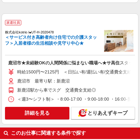
派遣社員
株式会社kotrio /●UT-H-2068743
派遣社員
＼収入アップを全面サポート／小規模デイ
STAFF｜資格支援制度あり
株式会社kotrio /●UT-H-2020478
＜サービス付き高齢者向け住宅での介護スタッ
時給1500円〜2125円 ＜日払い有/週払い有/交
フ＞入居者様の生活相談や見守り中心★
通費全支給(ガソリン代含む)＞
鹿沼市 車通勤OK
鹿沼市★未経験OKの人間関係に悩まない職場へ★サ高住スタッフ
詳細を見る
キープ
時給1500円〜2125円 ＜日払い有/週払い有/交通費全支給(ガ
派遣社員
鹿沼市 最寄り駅：新鹿沼
株式会社kotrio /●UT-H-2094083
新鹿沼駅から車でスグ 交通費全支給◎
＜面接なし＞デイサービスでリハビリ補助・送
迎など＊鹿沼市
＜週3〜シフト制＞ ・8:00-17:00 ・9:00-18:00 ・16:
時給1500円〜2125円 ＜日払い有/週払い有/交
通費全支給(ガソリン代含む)＞
詳細を見る
とりあえずキープ
鹿沼市 最寄り駅：新鹿沼
このお仕事に関連する条件で探す
詳細を見る
キープ