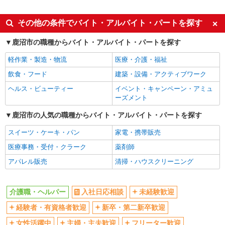
派遣社員
同じ特徴から新鹿沼駅の求人を探す
その他の条件でバイト・アルバイト・パートを探す
入社日応相談
未経験歓迎
鹿沼市の職種からバイト・アルバイト・パートを探す
経験者・有資格者歓迎
新卒・第二新卒歓迎
軽作業・製造・物流
医療・介護・福祉
女性活躍中
主婦・主夫歓迎
飲食・フード
建築・設備・アクティブワーク
フリーター歓迎
学歴不問
ヘルス・ビューティー
イベント・キャンペーン・アミュ
ブランクOK
ミドル（40代～）活躍中
ーズメント
エルダー（50代～）活躍中
シニア（60代～）活躍中
鹿沼市の人気の職種からバイト・アルバイト・パートを探す
高収入・高額
ボーナス・賞与あり
スイーツ・ケーキ・パン
家電・携帯販売
昇給あり
完全週休2日制
医療事務・受付・クラーク
薬剤師
フルタイム歓迎
禁煙・分煙
アパレル販売
清掃・ハウスクリーニング
駅直結・駅チカ
車通勤OK
バイク通勤OK
自転車通勤OK
介護職・ヘルパー
入社日応相談
未経験歓迎
残業少なめ（月20h未満）
交通費支給
経験者・有資格者歓迎
新卒・第二新卒歓迎
社会保険あり
産休・育休取得実績あり
女性活躍中
主婦・主夫歓迎
フリーター歓迎