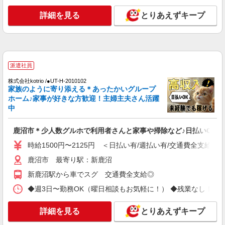
詳細を見る
とりあえずキープ
派遣社員
株式会社kotrio /●UT-H-1732994
支援員＊研修充実してるのか〜未経験だけど挑
戦してみようかな！
時給1500円〜2125円 ＜日払い有/週払い有/交
派遣社員
通費全支給(ガソリン代含む)＞
株式会社kotrio /●UT-H-2010102
鹿沼市 最寄り駅：新鹿沼
家族のように寄り添える＊あったかいグループ
ホーム♪家事が好きな方歓迎！主婦主夫さん活躍
詳細を見る
中
キープ
鹿沼市＊少人数グルホで利用者さんと家事や掃除など♪日払いOK
派遣社員
株式会社kotrio /●UT-H-2067129
時給1500円〜2125円 ＜日払い有/週払い有/交通費全支給(ガ
鹿沼市≫家庭的でこぢんまりしたグルホ＊家事
鹿沼市 最寄り駅：新鹿沼
サポートなど
新鹿沼駅から車でスグ 交通費全支給◎
時給1500円〜2125円 ＜日払い有/週払い有/交
通費全支給(ガソリン代含む)＞
◆週3日〜勤務OK（曜日相談もお気軽に！） ◆残業なし！日勤のみの勤務も
鹿沼市 最寄り駅：新鹿沼
詳細を見る
とりあえずキープ
詳細を見る
キープ