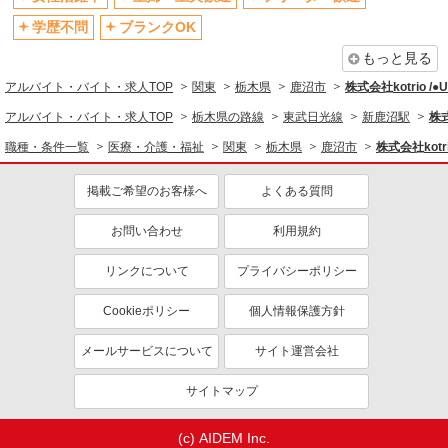
退職金・財形貯蓄制度あり
各種手当（家族・役職・インセン
ティブなど）あり
学歴不問
ブランクOK
制服貸与
研修制度あり
もっと見る
資格取得支援制度あり
アルバイト・バイト・求人TOP
関東
栃木県
鹿沼市
株式会社kotrio /
同じ職種から求人を探す
アルバイト・バイト・求人TOP
栃木県の路線
東武日光線
新鹿沼駅
株式
職種・条件一覧
医療・介護・福祉
関東
栃木県
鹿沼市
株式会社kotr
医療・介護・福祉
介護職・ヘルパー
掲載ご希望のお客様へ
よくある質問
同じ特徴から求人を探す
お問い合わせ
利用規約
未経験歓迎
ミドル（40代～）活躍中
リンクについて
プライバシーポリシー
ボーナス・賞与あり
車通勤OK
交通費支給
社会保険あり
Cookieポリシー
個人情報保護方針
産休・育休取得実績あり
メールサービスについて
サイト運営会社
サイトマップ
(c) AIDEM Inc.