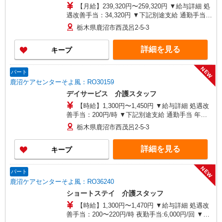
【月給】239,320円〜259,320円 ▼給与詳細 処
遇改善手当：34,320円 ▼下記別途支給 通勤手当
年末年始手当：380円/時 寸志あり：年2回（6月・
栃木県鹿沼市西茂呂2-5-3
12月） ※業績による 特別報酬：平均33.8万円（最
高額130万円） ※2025年6月支給実績 ※処遇改善
詳細を見る
キープ
手当は試用期間中(3ヶ月)は支給なし
NEW
パート
鹿沼ケアセンターそよ風：RO30159
デイサービス 介護スタッフ
【時給】1,300円〜1,450円 ▼給与詳細 処遇改
善手当：200円/時 ▼下記別途支給 通勤手当 年末
年始手当：380円/時 寸志あり：年2回（6月・12
栃木県鹿沼市西茂呂2-5-3
月） ※業績による ※処遇改善手当は試用期間中(3
ヶ月)は支給なし
詳細を見る
キープ
NEW
パート
鹿沼ケアセンターそよ風：RO36240
ショートステイ 介護スタッフ
【時給】1,300円〜1,470円 ▼給与詳細 処遇改
善手当：200〜220円/時 夜勤手当:6,000円/回 ▼下