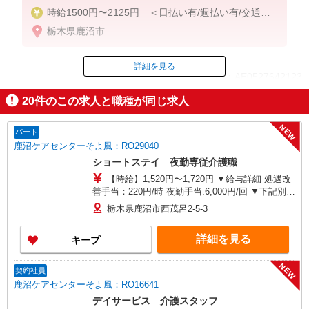
時給1500円〜2125円 ＜日払い有/週払い有/交通費
全支給(ガソリン代含む)＞
栃木県鹿沼市
詳細を見る
ID：AE0527642123
20
件のこの求人と職種が同じ求人
掲載期間終了
NEW
パート
鹿沼ケアセンターそよ風：RO29040
ショートステイ 夜勤専従介護職
【時給】1,520円〜1,720円 ▼給与詳細 処遇改
善手当：220円/時 夜勤手当:6,000円/回 ▼下記別途
支給 通勤手当 年末年始手当：380円/時 昇給あ
栃木県鹿沼市西茂呂2-5-3
り：年1回（4月） 寸志あり：年2回（6月・12月）
※業績による ※処遇改善手当は試用期間中(3ヶ月)
詳細を見る
キープ
は支給なし
NEW
契約社員
鹿沼ケアセンターそよ風：RO16641
デイサービス 介護スタッフ