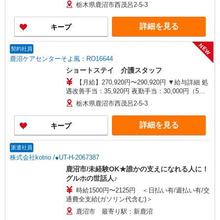
記別途支給 通勤手当 年末年始手当：380円/時 寸
栃木県鹿沼市西茂呂2-5-3
志あり：年2回（6月・12月） ※業績による ※処
遇改善手当は試用期間中(3ヶ月)は支給なし
詳細を見る
キープ
NEW
契約社員
鹿沼ケアセンターそよ風：RO16644
ショートステイ 介護スタッフ
【月給】270,920円〜290,920円 ▼給与詳細 処
遇改善手当：35,920円 夜勤手当：30,000円（5回
分） ※6回目以降は1回6,000円支給 ▼下記別途支
栃木県鹿沼市西茂呂2-5-3
給 通勤手当 年末年始手当：380円/時 寸志あり：
年2回（6月・12月） ※業績による 特別報酬：平
詳細を見る
キープ
均34.1万円（最高額135万円） ※2025年6月支給実
績 ※処遇改善手当は試用期間中(3ヶ月)は支給なし
派遣社員
株式会社kotrio /●UT-H-2067387
鹿沼市/未経験OK★誰かの支えになれる人に！
グルホの世話人♪
時給1500円〜2125円 ＜日払い有/週払い有/交
通費全支給(ガソリン代含む)＞
鹿沼市 最寄り駅：新鹿沼