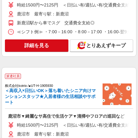
詳細を見る
キープ
時給1500円〜2125円 ＜日払い有/週払い有/交通費全支給(ガ
鹿沼市 最寄り駅：新鹿沼
派遣社員
新鹿沼駅から車でスグ 交通費全支給◎
株式会社kotrio /●UT-H-2010102
鹿沼市＊少人数グルホで利用者さんと家事や掃
≪シフト例≫ ・7:00－16:00 ・8:00－17:00 ・16:00-
除など♪日払いOK
時給1500円〜2125円 ＜日払い有/週払い有/交
詳細を見る
とりあえずキープ
通費全支給(ガソリン代含む)＞
鹿沼市 最寄り駅：新鹿沼
詳細を見る
キープ
派遣社員
派遣社員
株式会社kotrio /●UT-H-1905930
＜高収入×日払いOK＞落ち着いたシニア向けマ
株式会社kotrio /●UT-H-2066950
ンションスタッフ★入居者様の生活相談やサポ
鹿沼市＊グループホームSTAFF＊経験不問◎
ート
日収1.2万円も可
時給1500円〜2125円 ＜日払い有/週払い有/交
鹿沼市▼綺麗なサ高住で生活ケア▼清掃やフロアの巡回など
通費全支給(ガソリン代含む)＞
時給1500円〜2125円 ＜日払い有/週払い有/交通費全支給(ガ
鹿沼市 最寄り駅：新鹿沼
鹿沼市 最寄り駅：新鹿沼