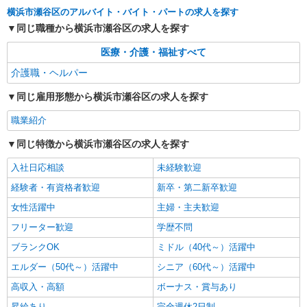
キープ
横浜市瀬谷区のアルバイト・バイト・パートの求人を探す
同じ職種から横浜市瀬谷区の求人を探す
派遣社員
株式会社トラストグロース 新宿本社 第2営業部
医療・介護・福祉すべて
グループホームでの介護士
介護職・ヘルパー
時給：1450円〜1650円 ※資格・経験などによ
る
同じ雇用形態から横浜市瀬谷区の求人を探す
神奈川県横浜市瀬谷区
職業紹介
詳細を見る
キープ
同じ特徴から横浜市瀬谷区の求人を探す
入社日応相談
未経験歓迎
職業紹介
株式会社kotrio /●YK-S-1851041
経験者・有資格者歓迎
新卒・第二新卒歓迎
瀬谷駅◆就労支援員募集！見守りやフォローな
女性活躍中
主婦・主夫歓迎
ど＊未経験OK
フリーター歓迎
学歴不問
【正社員】月給240,000〜400,000円 ・基本
給：200,000円〜220,000円 ・資格手当：10,000〜
ブランクOK
ミドル（40代～）活躍中
30,000円 ・役職手当：10,000〜70,000円 ・処遇改
横浜市瀬谷区瀬谷
善手当：20,000〜60,000円（勤続年数、保有資格
エルダー（50代～）活躍中
シニア（60代～）活躍中
により変動） ・固定残業手当：20,000円（10時
高収入・高額
ボーナス・賞与あり
詳細を見る
キープ
間） ※固定残業時間を超過する場合には超過勤務
手当として別途支給 ・夜勤手当：10,000円/1回
昇給あり
完全週休2日制