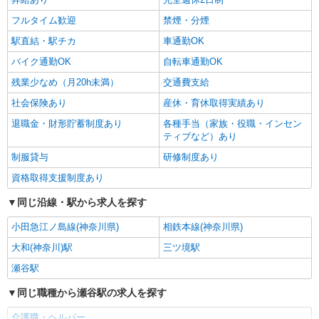
（上記給与とは別に支給） 下記資格をお持ちの方
フルタイム歓迎
歓迎 ・認知症介護基礎研修 ・初任者研修 ・実務
禁煙・分煙
者研修 ・介護福祉士 など
駅直結・駅チカ
車通勤OK
バイク通勤OK
自転車通勤OK
残業少なめ（月20h未満）
交通費支給
社会保険あり
産休・育休取得実績あり
退職金・財形貯蓄制度あり
各種手当（家族・役職・インセン
ティブなど）あり
制服貸与
研修制度あり
資格取得支援制度あり
同じ沿線・駅から求人を探す
小田急江ノ島線(神奈川県)
相鉄本線(神奈川県)
大和(神奈川)駅
三ツ境駅
瀬谷駅
同じ職種から瀬谷駅の求人を探す
介護職・ヘルパー