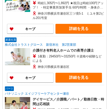
時給1,305円〜1,892円 ★祝日は時給100円アッ
プ！ ・特定事業所加算手当:60円/時間 ・身体介護
手当:500円/時間 ・早朝夜間深夜手当:300円/時間
神奈川県横浜市瀬谷区三ツ境5-1 ミユキ第2ビ
（18:00〜翌07:59の時間帯） ・ICT手当:2,000
ル201号室
円/月 ・深夜割増は別途支給 ・ケア→ケアの移動
時間も賃金（時給）を支給 ※給与幅は資格・経験
詳細を見る
キープ
等による
派遣社員
株式会社トラストグロース 新宿本社 第2営業部
介護付き有料老人ホームでの夜専介護士
1夜勤：29450円〜33250円 ※資格や経験など
による
神奈川県横浜市瀬谷区
詳細を見る
キープ
パート
パナソニック エイジフリーケアセンター瀬谷
デイサービス／介護職／パート／勤務日数・時
間は応相談