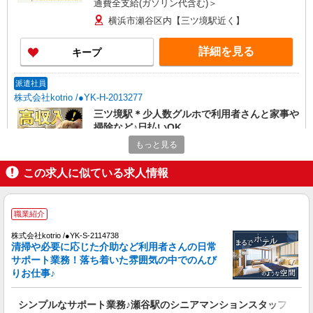
通費全支給(ガソリン代含む)＞
横浜市瀬谷区内【三ツ境駅近く】
詳細を見る
キープ
派遣社員
株式会社kotrio /●YK-H-2013277
三ツ境駅＊少人数グルホで利用者さんと家事や
掃除など♪日払いOK
時給1600円〜2250円 ＜日払い有/週払い有/交
もっと見る
通費全支給(ガソリン代含む)＞
この求人に似ている求人情報
横浜市瀬谷区≪最寄駅：三ツ境≫
詳細を見る
キープ
職業紹介
株式会社kotrio /●YK-S-2114738
職業紹介
清掃や必要に応じた介助など利用者さんの日常
株式会社kotrio /●YK-S-2114738
サポート業務！落ち着いた雰囲気の中でのんび
シンプルなサポート業務♪瀬谷駅のシニアマン
りお仕事♪
ションスタッフ
【正社員】月給240,000〜400,000円 ・基本
シンプルなサポート業務♪瀬谷駅のシニアマンションスタッフ
給：200,000円〜220,000円 ・資格手当：10,000〜