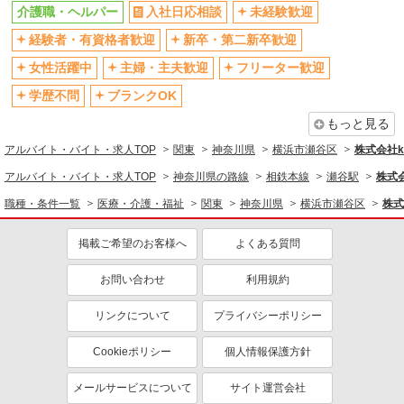
残業少なめ（月20h未満）
交通費支給
介護職・ヘルパー
入社日応相談
未経験歓迎
社会保険あり
産休・育休取得実績あり
経験者・有資格者歓迎
新卒・第二新卒歓迎
退職金・財形貯蓄制度あり
各種手当（家族・役職・インセン
女性活躍中
主婦・主夫歓迎
フリーター歓迎
ティブなど）あり
学歴不問
ブランクOK
制服貸与
研修制度あり
もっと見る
資格取得支援制度あり
アルバイト・バイト・求人TOP
関東
神奈川県
横浜市瀬谷区
株式会社ko
同じ職種から求人を探す
アルバイト・バイト・求人TOP
神奈川県の路線
相鉄本線
瀬谷駅
株式会
医療・介護・福祉
職種・条件一覧
医療・介護・福祉
関東
神奈川県
横浜市瀬谷区
株式
介護職・ヘルパー
掲載ご希望のお客様へ
よくある質問
同じ特徴から求人を探す
未経験歓迎
ミドル（40代～）活躍中
お問い合わせ
利用規約
ボーナス・賞与あり
車通勤OK
リンクについて
プライバシーポリシー
交通費支給
社会保険あり
Cookieポリシー
個人情報保護方針
産休・育休取得実績あり
メールサービスについて
サイト運営会社