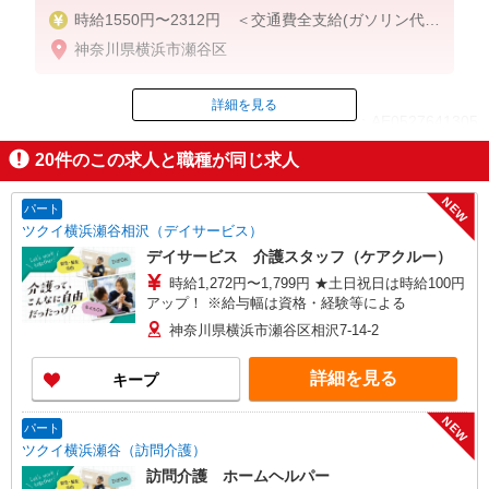
時給1550円〜2312円 ＜交通費全支給(ガソリン代含
む)＞
神奈川県横浜市瀬谷区
詳細を見る
ID：AE0527641305
20
件のこの求人と職種が同じ求人
掲載期間終了
NEW
パート
ツクイ横浜瀬谷相沢（デイサービス）
デイサービス 介護スタッフ（ケアクルー）
時給1,272円〜1,799円 ★土日祝日は時給100円
アップ！ ※給与幅は資格・経験等による
神奈川県横浜市瀬谷区相沢7-14-2
詳細を見る
キープ
NEW
パート
ツクイ横浜瀬谷（訪問介護）
訪問介護 ホームヘルパー