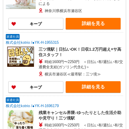
による
神奈川県横浜市瀬谷区
詳細を見る
キープ
派遣社員
株式会社kotrio /●YK-H-1955315
三ツ境駅｜日払いOK！日収1.2万円超え×サ高
住スタッフ！
時給1600円〜2250円 ＜日払い有/週払い有/交
通費全支給(ガソリン代含む)＞
横浜市瀬谷区≪最寄駅：三ツ境≫
詳細を見る
キープ
派遣社員
株式会社kotrio /●YK-H-1696179
残業キャンセル界隈♪ゆったりとした生活介助
や見守り！三ツ境駅
時給1600円〜2250円 ＜日払い有/週払い有/交