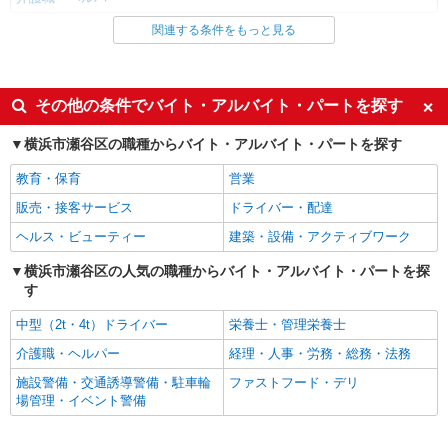
関連する条件をもっと見る
同じ雇用形態から瀬谷駅の求人を探す
職業紹介
同じ特徴から瀬谷駅の求人を探す
その他の条件でバイト・アルバイト・パートを探す
入社日応相談
未経験歓迎
横浜市瀬谷区の職種からバイト・アルバイト・パートを探す
経験者・有資格者歓迎
新卒・第二新卒歓迎
教育・保育
営業
女性活躍中
主婦・主夫歓迎
販売・接客サービス
ドライバー・配達
フリーター歓迎
学歴不問
ヘルス・ビューティー
建築・設備・アクティブワーク
ブランクOK
ミドル（40代～）活躍中
横浜市瀬谷区の人気の職種からバイト・アルバイト・パートを探
エルダー（50代～）活躍中
シニア（60代～）活躍中
す
高収入・高額
ボーナス・賞与あり
中型（2t・4t）ドライバー
栄養士・管理栄養士
昇給あり
完全週休2日制
介護職・ヘルパー
経理・人事・労務・総務・法務
フルタイム歓迎
禁煙・分煙
施設警備・交通誘導警備・駐車輪
ファストフード・デリ
駅直結・駅チカ
車通勤OK
場管理・イベント警備
バイク通勤OK
自転車通勤OK