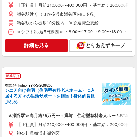
30,000円 ・役職手当：10,000〜70,000円 ・処遇改
【正社員】月給240,000〜400,000円 ・基本給：200,0
瀬谷駅近く（ほか横浜市瀬谷区内に多数）
善手当：20,000〜60,000円（勤続年数、保有資格
瀬谷駅近く（ほか横浜市瀬谷区内に多数）
により変動） ・固定残業手当：20,000円（10時
詳細を見る
キープ
間） ※固定残業時間を超過する場合には超過勤務
瀬谷駅から徒歩10分圏内 ※交通費全支給
手当として別途支給 ・夜勤手当：10,000円/1回
≪シフト制/週5日勤務≫ ・8:00〜17:00 ・9:00〜18:00 
（上記給与とは別に支給） 下記資格をお持ちの方
派遣社員
歓迎 ・認知症介護基礎研修 ・初任者研修 ・実務
株式会社kotrio /●YK-H-1957099
者研修 ・介護福祉士 など
詳細を見る
とりあえずキープ
三ツ境駅★シフト柔軟で長く働きやすいシニア
向けマンション
時給1600円〜2250円 ＜日払い有/週払い有/交
通費全支給(ガソリン代含む)＞
横浜市瀬谷区≪最寄駅：三ツ境≫
職業紹介
株式会社kotrio /●YK-S-2098266
詳細を見る
キープ
シニア向け住宅（住宅型有料老人ホーム）に入
居する方々の生活サポートを担当！身体的負担
少なめ
職業紹介
株式会社kotrio /●YK-S-2098266
≪瀬谷駅≫高月給25万円〜＋賞与｜住宅型有
≪瀬谷駅≫高月給25万円〜＋賞与｜住宅型有料老人ホームSTAFF
料老人ホームSTAFF
【正社員】月給240,000〜400,000円 ・基本給：200,0
【正社員】月給240,000〜400,000円 ・基本
神奈川県横浜市瀬谷区
給：200,000円〜220,000円 ・資格手当：10,000〜