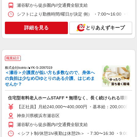
30,000円 ・役職手当：10,000〜70,000円 ・処遇改
神奈川県横浜市瀬谷区
瀬谷駅から徒歩圏内//交通費全額支給
善手当：20,000〜60,000円（勤続年数、保有資格
により変動） ・固定残業手当：20,000円（10時
シフトにより勤務時間/曜日が決定 例） ・7:00〜16:00 ・8:30〜
詳細を見る
キープ
間） ※固定残業時間を超過する場合には超過勤務
手当として別途支給 ・夜勤手当：10,000円/1回
詳細を見る
とりあえずキープ
（上記給与とは別に支給） 下記資格をお持ちの方
派遣社員
歓迎 ・認知症介護基礎研修 ・初任者研修 ・実務
株式会社kotrio /●YK-H-1953397
者研修 ・介護福祉士 など
三ツ境駅｜小さなグループホームで家事や生活
のサポート！
時給1600円〜2250円 ＜日払い有/週払い有/交
職業紹介
通費全支給(ガソリン代含む)＞
株式会社kotrio /●YK-S-2097019
横浜市瀬谷区≪最寄駅：三ツ境≫
＜瀬谷＞介護度が低い方も多数なので、身体へ
の負担は少なめ◎ゆとりのある介護、はじめま
せんか？
詳細を見る
キープ
住宅型有料老人ホームSTAFF＊無理なく、長く続けられる環境＊
職業紹介
株式会社kotrio /●YK-S-2097019
【正社員】月給240,000〜400,000円 ・基本給：200,0
住宅型有料老人ホームSTAFF＊無理なく、長
神奈川県横浜市瀬谷区
く続けられる環境＊
瀬谷駅から徒歩圏内//交通費全額支給
【正社員】月給240,000〜400,000円 ・基本
給：200,000円〜220,000円 ・資格手当：10,000〜
＜シフト制/休憩1h/夜勤は休憩2h＞ ・7:30〜16:30 ・9:00〜1
30,000円 ・役職手当：10,000〜70,000円 ・処遇改