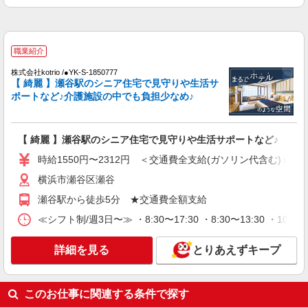
詳細を見る
キープ
職業紹介
職業紹介
株式会社kotrio /●YK-S-1850777
株式会社kotrio /●YK-S-1850777
【 綺麗 】瀬谷駅のシニア住宅で見守りや生活サ
【 綺麗 】瀬谷駅のシニア住宅で見守りや生活
ポートなど♪介護施設の中でも負担少なめ♪
サポートなど♪
時給1550円〜2312円 ＜交通費全支給(ガソリ
ン代含む)＞
【 綺麗 】瀬谷駅のシニア住宅で見守りや生活サポートなど♪
横浜市瀬谷区瀬谷
時給1550円〜2312円 ＜交通費全支給(ガソリン代含む)＞
横浜市瀬谷区瀬谷
詳細を見る
キープ
瀬谷駅から徒歩5分 ★交通費全額支給
アルバイト
パート
職業紹介
≪シフト制/週3日〜≫ ・8:30〜17:30 ・8:30〜13:30 ・10:0
株式会社トラストグロース 新宿本社 第2営業部
住宅型有料老人ホームでの夜専介護士
詳細を見る
とりあえずキープ
時給：1411円〜 ※資格や経験面などによる
神奈川県横浜市瀬谷区
このお仕事に関連する条件で探す
詳細を見る