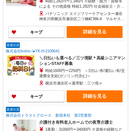
時給1,282円〜1,346円 ※経験・能力・資格等
による その他資格 時給1,282円 社会福祉士・介護
福祉士 時給1,346円 ※一律処遇改善加算含む 〇時
パナソニック エイジフリーケアセンター瀬谷
間外勤務手当 〇土日祝勤務手当 〇無事故無違反表
神奈川県横浜市瀬谷区二ツ橋町386-4 マルヤスビ
彰金 〇年末年始勤務手当
ル1F
詳細を見る
キープ
派遣社員
株式会社kotrio /●YK-H-2100641
＼日払いも選べる／三ツ境駅＊高級シニアマン
ションSTAFF募集
時給1600円〜2250円 ＜日払い有/週払い有/交
通費全支給(ガソリン代含む)＞
横浜市瀬谷区≪最寄駅：三ツ境≫
詳細を見る
キープ
派遣社員
株式会社トラストグロース 新宿本社 第2営業部
介護付き有料老人ホームでの夜専介護士
1夜勤：31000円〜34000円 ※資格や経験など