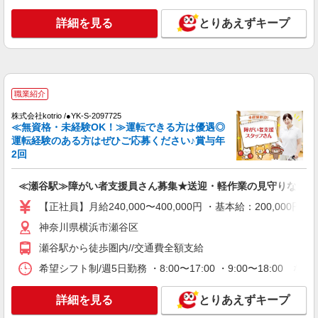
神奈川県横浜市瀬谷区
善手当：20,000〜60,000円（勤続年数、保有資格
詳細を見る
とりあえずキープ
により変動） ・固定残業手当：20,000円（10時
詳細を見る
キープ
間） ※固定残業時間を超過する場合には超過勤務
手当として別途支給 ・夜勤手当：10,000円/1回
（上記給与とは別に支給） 下記資格をお持ちの方
職業紹介
歓迎 ・認知症介護基礎研修 ・初任者研修 ・実務
株式会社kotrio /●YK-S-2097725
者研修 ・介護福祉士 など
職業紹介
≪瀬谷駅≫障がい者支援員さん募集★送迎・軽
作業の見守りなど
株式会社kotrio /●YK-S-2097725
≪無資格・未経験OK！≫運転できる方は優遇◎
【正社員】月給240,000〜400,000円 ・基本
運転経験のある方はぜひご応募ください♪賞与年
給：200,000円〜220,000円 ・資格手当：10,000〜
2回
30,000円 ・役職手当：10,000〜70,000円 ・処遇改
神奈川県横浜市瀬谷区
善手当：20,000〜60,000円（勤続年数、保有資格
により変動） ・固定残業手当：20,000円（10時
≪瀬谷駅≫障がい者支援員さん募集★送迎・軽作業の見守りなど
詳細を見る
キープ
間） ※固定残業時間を超過する場合には超過勤務
【正社員】月給240,000〜400,000円 ・基本給：200,0
手当として別途支給 ・夜勤手当：10,000円/1回
（上記給与とは別に支給） 下記資格をお持ちの方
派遣社員
神奈川県横浜市瀬谷区
歓迎 ・認知症介護基礎研修 ・初任者研修 ・実務
株式会社kotrio /●YK-H-1954267
者研修 ・介護福祉士 など
瀬谷駅から徒歩圏内//交通費全額支給
三ツ境*デイでの生活補助☆新たなスキルを身
希望シフト制/週5日勤務 ・8:00〜17:00 ・9:00〜18:00
につけて長く働く♪
時給1600円〜2250円 ＜日払い有/週払い有/交
通費全支給(ガソリン代含む)＞
詳細を見る
とりあえずキープ
横浜市瀬谷区≪最寄駅：三ツ境≫