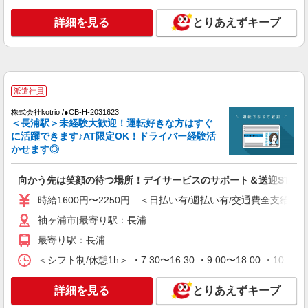
通費全支給(ガソリン代含む)＞
袖ヶ浦市｜長浦駅
詳細を見る
とりあえずキープ
詳細を見る
キープ
派遣社員
派遣社員
株式会社kotrio /●CB-H-1982909
長浦(千葉)駅｜リハビリ補助などのデイサービ
株式会社kotrio /●CB-H-2031623
スSTAFF♪未経験OK
＜長浦駅＞未経験大歓迎！運転好きな方はすぐ
に活躍できます♪AT限定OK！ドライバー経験活
時給1600円〜2250円 ＜日払い有/週払い有/交
かせます◎
通費全支給(ガソリン代含む)＞
袖ヶ浦市｜長浦駅
向かう先は笑顔の待つ場所！デイサービスのサポート＆送迎STAF
詳細を見る
時給1600円〜2250円 ＜日払い有/週払い有/交通費全支給(ガ
キープ
袖ヶ浦市|最寄り駅：長浦
派遣社員
最寄り駅：長浦
株式会社kotrio /●CB-H-2095404
＜シフト制/休憩1h＞ ・7:30〜16:30 ・9:00〜18:00 ・10:0
長浦駅｜未経験でも大丈夫◎研修が手厚い有料
住宅の介護♪
詳細を見る
とりあえずキープ
時給1500円〜2250円 ＜日払い有/週払い有/交
通費全支給(ガソリン代含む)＞