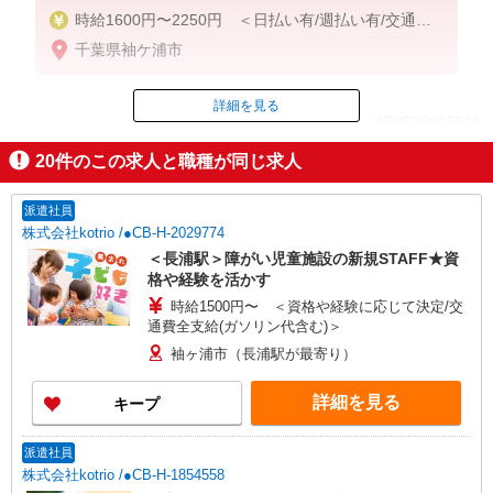
時給1600円〜2250円 ＜日払い有/週払い有/交通費
全支給(ガソリン代含む)＞
千葉県袖ケ浦市
詳細を見る
ID：AE0527635516
20
件のこの求人と職種が同じ求人
掲載期間終了
派遣社員
株式会社kotrio /●CB-H-2029774
＜長浦駅＞障がい児童施設の新規STAFF★資
格や経験を活かす
時給1500円〜 ＜資格や経験に応じて決定/交
通費全支給(ガソリン代含む)＞
袖ヶ浦市（長浦駅が最寄り）
詳細を見る
キープ
派遣社員
株式会社kotrio /●CB-H-1854558