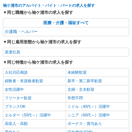
袖ヶ浦市｜長浦駅
袖ケ浦市のアルバイト・バイト・パートの求人を探す
同じ職種から袖ケ浦市の求人を探す
詳細を見る
キープ
医療・介護・福祉すべて
派遣社員
介護職・ヘルパー
株式会社トラストグロース 新宿本社 第1営業部
同じ雇用形態から袖ケ浦市の求人を探す
看護小規模多機能での夜専介護士
時給：1400円
派遣社員
千葉県袖ケ浦市
同じ特徴から袖ケ浦市の求人を探す
詳細を見る
キープ
入社日応相談
未経験歓迎
経験者・有資格者歓迎
新卒・第二新卒歓迎
派遣社員
女性活躍中
主婦・主夫歓迎
レバウェル株式会社
［1］介護福祉士 ［2］初任者研修/2級ヘルパ
フリーター歓迎
学歴不問
ー ［3］実務者研修/1級ヘルパー ［4］ケアマ
ブランクOK
ミドル（40代～）活躍中
ネジャー等
時給1,226円〜1,800円 ※経験・能力による ＜
月給例＞シッカリ稼げるのが魅力♪ 時給1,700円×1
エルダー（50代～）活躍中
シニア（60代～）活躍中
日8h×20日（週5日）＝272,000円
千葉県袖ケ浦市 ☆その他、東京都・神奈川
高収入・高額
ボーナス・賞与あり
県・埼玉県・千葉県・茨城県・群馬県各地に勤務