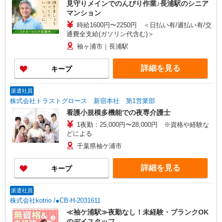
見守りメインでのんびり作業♪長浦駅のシニア
マンション
時給1600円〜2250円 ＜日払い有/週払い有/交
通費全支給(ガソリン代含む)＞
袖ヶ浦市｜長浦駅
詳細を見る
キープ
派遣社員
株式会社トラストグロース 新宿本社 第1営業部
看護小規模多機能での夜専介護士
1夜勤：25,000円〜28,000円 ※資格や経験な
どによる
千葉県袖ケ浦市
詳細を見る
キープ
派遣社員
株式会社kotrio /●CB-H-2031611
≪袖ケ浦駅≫夜勤なし！未経験・ブランクOK
のデイスタッフ