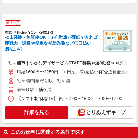
袖ヶ浦市｜長浦駅
詳細を見る
キープ
派遣社員
株式会社kotrio /●CB-H-2001173
派遣社員
≪未経験・無資格OK！≫自動車が運転できれば
株式会社kotrio /●CB-H-1899952
即戦力！送迎や簡単な補助業務など◎日払い・
＜長浦＞デイサービスSTAFF＊16時退社も
週払い可
OK！子育て世代活躍中
時給1500円〜2250円 ＜日払い有/週払い有/交
袖ヶ浦市｜小さなデイサービスSTAFF募集≪週3勤務≫≪夕方退社
通費全支給(ガソリン代含む)＞
時給1600円〜2250円 ＜日払い有/週払い有/交通費全支給(ガ
袖ヶ浦市｜長浦駅
袖ヶ浦市|最寄り駅：袖ケ浦
詳細を見る
キープ
最寄り駅：袖ケ浦
【シフト制/休憩1h】 例 ・7:00〜16:00 ・8:00〜17:00 ・9:
派遣社員
株式会社kotrio /●CB-H-1957358
詳細を見る
とりあえずキープ
長浦(千葉)駅｜小さなグループホームで家事や
生活のサポート！
時給1600円〜2250円 ＜日払い有/週払い有/交
このお仕事に関連する条件で探す
通費全支給(ガソリン代含む)＞