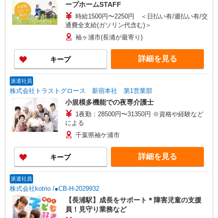
ープホームSTAFF
時給1500円〜2250円 ＜日払い有/週払い有/交
通費全支給(ガソリン代含む)＞
袖ヶ浦市(長浦が最寄り)
詳細を見る
キープ
派遣社員
株式会社トラストグロース 新宿本社 第1営業部
小規模多機能での夜専介護士
1夜勤：28500円〜31350円 ※資格や経験など
による
千葉県袖ケ浦市
詳細を見る
キープ
派遣社員
株式会社kotrio /●CB-H-2029932
【長浦駅】成長をサポート＊障害児童の支援
員！見守り業務など