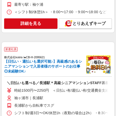
通費全支給(ガソリン代含む)＞
最寄り駅：袖ケ浦
袖ヶ浦市|最寄り駅：袖ケ浦
＜シフト制/休憩1h＞ ・8:00〜17:00 ・9:00〜18:00 など 
詳細を見る
キープ
詳細を見る
とりあえずキープ
派遣社員
株式会社kotrio /●CB-H-1879886
落ち着いた少人数環境/グループホームで暮ら
しの手伝い◆週3〜OK
派遣社員
時給1500円〜2125円 ＜日払い有/週払い有/交
株式会社kotrio /●CB-H-2095621
通費全支給(ガソリン代含む)＞
【日払い・週払いも選択可能♪】高級感のあるシ
袖ヶ浦市｜長浦駅
ニアマンションで入居者様のサポートのお仕事
◎未経験OK♪
詳細を見る
キープ
＼日払いも選べる／長浦駅＊高級シニアマンションSTAFF募集
派遣社員
時給1500円〜2250円 ＜日払い有/週払い有/交通費全支給(ガ
株式会社kotrio /●CB-H-1879840
袖ヶ浦市｜長浦駅
＜デイサービス/長浦駅＞面接なし！最短3日で
仕事スタート可◎
長浦駅から自転車でスグ
時給1500円〜2125円 ＜日払い有/週払い有/交
シフト制/週3日〜OK/休憩1h（夜勤の場合は2h） ・8:30〜17:3