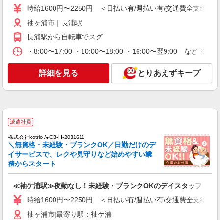
時給1600円〜2250円 ＜日払い有/週払い有/交通費全支給(ガ
通費全支給(ガソリン代含む)＞
袖ヶ浦市|最寄り駅：長浦
袖ヶ浦市｜長浦駅
長浦駅から自転車でスグ
詳細を見る
キープ
・8:00〜17:00 ・10:00〜18:00 ・16:00〜翌9:00 
派遣社員
詳細を見る
とりあえずキープ
株式会社kotrio /●CB-H-2095435
長浦駅★シフト柔軟で長く働きやすいシニア向
けマンション
時給1500円〜2250円 ＜日払い有/週払い有/交
通費全支給(ガソリン代含む)＞
派遣社員
袖ヶ浦市｜長浦駅
株式会社kotrio /●CB-H-2031611
＼無資格・未経験・ブランクOK／日勤だけのデ
詳細を見る
キープ
イサービスで、レクや見守りなど始めやすい業
務からスタート
派遣社員
株式会社kotrio /●CB-H-2001173
≪袖ケ浦駅≫夜勤なし！未経験・ブランクOKのデイスタッフ
袖ヶ浦市｜小さなデイサービスSTAFF募集≪
時給1600円〜2250円 ＜日払い有/週払い有/交通費全支給(ガ
週3勤務≫≪夕方退社≫
袖ヶ浦市|最寄り駅：袖ケ浦
時給1600円〜2250円 ＜日払い有/週払い有/交