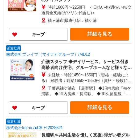
時給1600円〜2250円 ＜日払い有/週払い有/交
通費全支給(ガソリン代含む)＞
袖ヶ浦市|最寄り駅：袖ケ浦
詳細を見る
キープ
派遣社員
株式会社ブレイブ（マイナビグループ）/MD12
介護スタッフ ◆デイサービス、サービス付き
高齢者向け住宅、グループホームなど様々な勤
務先から選べます。
未経験：時給1450〜1650円（資格・経験によ
る） 経験者：時給1650〜1850円（資格・経験によ
る） ◎月収例 時給1850円×1日8時間×22日（週5
千葉県袖ケ浦市 【最寄駅】 ◆JR内房線「袖ケ
日）＝32万5600円 ◆昇給あり ◆支払い方法 ※日
浦駅」 ◆JR内房線「長浦駅」 ◆JR久留里線「東
払い/週払い/月払い対応も可能です。詳しくは面談
横田駅」 ★その他、近隣に多数勤務地あります！
時にご相談ください。 ◆交通費：別途全額支給 ※
詳細を見る
キープ
当社規定あり
派遣社員
株式会社kotrio /●CB-H-2028621
長浦駅≫共同生活を優しく支援♪障がい者グル