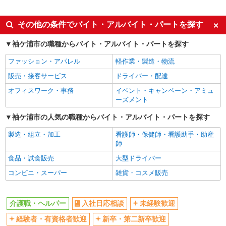
派遣社員
同じ特徴から袖ケ浦駅の求人を探す
その他の条件でバイト・アルバイト・パートを探す
入社日応相談
未経験歓迎
袖ケ浦市の職種からバイト・アルバイト・パートを探す
経験者・有資格者歓迎
新卒・第二新卒歓迎
ファッション・アパレル
軽作業・製造・物流
女性活躍中
主婦・主夫歓迎
販売・接客サービス
ドライバー・配達
フリーター歓迎
学歴不問
オフィスワーク・事務
イベント・キャンペーン・アミュ
ブランクOK
ミドル（40代～）活躍中
ーズメント
エルダー（50代～）活躍中
シニア（60代～）活躍中
袖ケ浦市の人気の職種からバイト・アルバイト・パートを探す
高収入・高額
ボーナス・賞与あり
製造・組立・加工
看護師・保健師・看護助手・助産
昇給あり
完全週休2日制
師
フルタイム歓迎
禁煙・分煙
食品・試食販売
大型ドライバー
駅直結・駅チカ
車通勤OK
コンビニ・スーパー
雑貨・コスメ販売
バイク通勤OK
自転車通勤OK
残業少なめ（月20h未満）
交通費支給
介護職・ヘルパー
入社日応相談
未経験歓迎
社会保険あり
産休・育休取得実績あり
経験者・有資格者歓迎
新卒・第二新卒歓迎