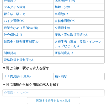
昇給あり
完全週休2日制
地多数！
詳細を見る
フルタイム歓迎
キープ
禁煙・分煙
駅直結・駅チカ
車通勤OK
バイク通勤OK
自転車通勤OK
残業少なめ（月20h未満）
交通費支給
社会保険あり
産休・育休取得実績あり
退職金・財形貯蓄制度あり
各種手当（家族・役職・インセン
ティブなど）あり
制服貸与
研修制度あり
資格取得支援制度あり
同じ沿線・駅から求人を探す
ＪＲ内房線(千葉県)
袖ケ浦駅
同じ職種から袖ケ浦駅の求人を探す
介護職・ヘルパー
関連する条件をもっと見る
同じ雇用形態から袖ケ浦駅の求人を探す