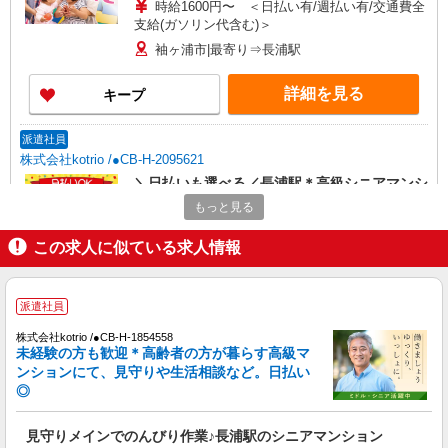
時給1600円〜 ＜日払い有/週払い有/交通費全
支給(ガソリン代含む)＞
袖ヶ浦市|最寄り⇒長浦駅
詳細を見る
キープ
派遣社員
株式会社kotrio /●CB-H-2095621
＼日払いも選べる／長浦駅＊高級シニアマンシ
ョンSTAFF募集
もっと見る
時給1500円〜2250円 ＜日払い有/週払い有/交
通費全支給(ガソリン代含む)＞
この求人に似ている求人情報
袖ヶ浦市｜長浦駅
派遣社員
詳細を見る
キープ
株式会社kotrio /●CB-H-1854558
未経験の方も歓迎＊高齢者の方が暮らす高級マ
派遣社員
ンションにて、見守りや生活相談など。日払い
株式会社kotrio /●CB-H-2031623
◎
向かう先は笑顔の待つ場所！デイサービスのサ
ポート＆送迎STAFF
見守りメインでのんびり作業♪長浦駅のシニアマンション
時給1600円〜2250円 ＜日払い有/週払い有/交