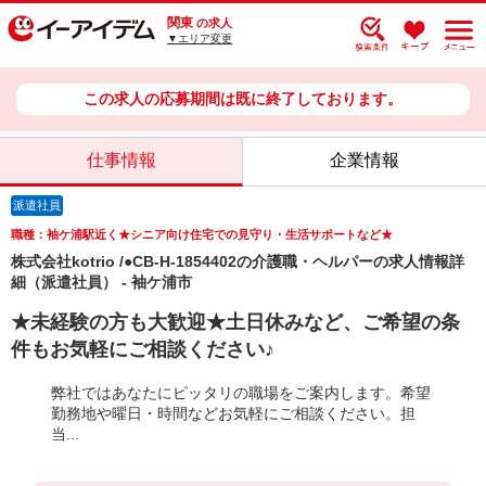
関東
の求人
▼エリア変更
この求人の応募期間は既に終了しております。
仕事情報
企業情報
派遣社員
職種：袖ケ浦駅近く★シニア向け住宅での見守り・生活サポートなど★
株式会社kotrio /●CB-H-1854402の介護職・ヘルパーの求人情報詳
細（派遣社員） - 袖ケ浦市
★未経験の方も大歓迎★土日休みなど、ご希望の条
件もお気軽にご相談ください♪
弊社ではあなたにピッタリの職場をご案内します。希望
勤務地や曜日・時間などお気軽にご相談ください。担
当...