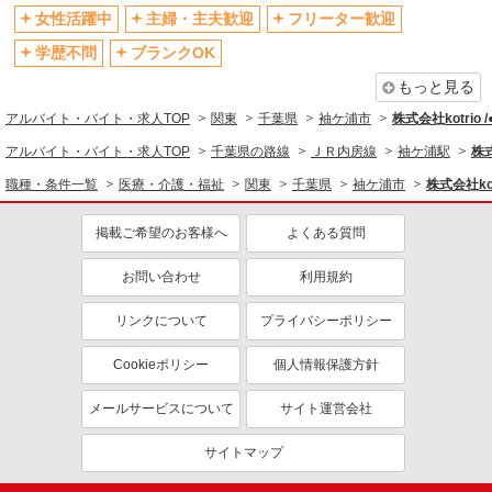
退職金・財形貯蓄制度あり
各種手当（家族・役職・インセン
女性活躍中
主婦・主夫歓迎
フリーター歓迎
ティブなど）あり
学歴不問
ブランクOK
制服貸与
研修制度あり
もっと見る
資格取得支援制度あり
アルバイト・バイト・求人TOP
関東
千葉県
袖ケ浦市
株式会社kotrio 
同じ職種から求人を探す
アルバイト・バイト・求人TOP
千葉県の路線
ＪＲ内房線
袖ケ浦駅
株式
医療・介護・福祉
職種・条件一覧
医療・介護・福祉
関東
千葉県
袖ケ浦市
株式会社kot
介護職・ヘルパー
掲載ご希望のお客様へ
よくある質問
同じ特徴から求人を探す
未経験歓迎
お問い合わせ
ミドル（40代～）活躍中
利用規約
ボーナス・賞与あり
車通勤OK
リンクについて
プライバシーポリシー
交通費支給
社会保険あり
Cookieポリシー
個人情報保護方針
産休・育休取得実績あり
メールサービスについて
サイト運営会社
サイトマップ