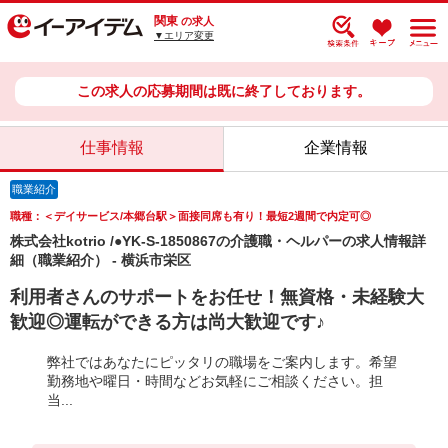
関東
の求人
▼エリア変更
この求人の応募期間は既に終了しております。
仕事情報
企業情報
職業紹介
職種：＜デイサービス/本郷台駅＞面接同席も有り！最短2週間で内定可◎
株式会社kotrio /●YK-S-1850867の介護職・ヘルパーの求人情報詳
細（職業紹介） - 横浜市栄区
利用者さんのサポートをお任せ！無資格・未経験大
歓迎◎運転ができる方は尚大歓迎です♪
弊社ではあなたにピッタリの職場をご案内します。希望
勤務地や曜日・時間などお気軽にご相談ください。担
当...