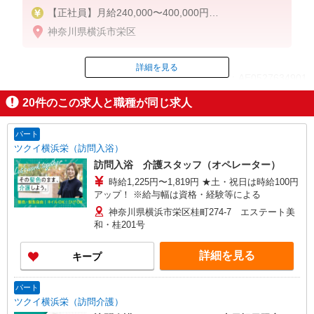
【正社員】月給240,000〜400,000円
・基本給：200,000円〜220,000円
神奈川県横浜市栄区
・資格手当：10,000〜30,000円
・役職手当：10,000〜70,000円
・処遇改善手当：20,000〜60,000円（勤続年数、保
詳細を見る
ID：AE0527634901
有資格により変動）
・固定残業手当：20,000円（10時間）
20
件のこの求人と職種が同じ求人
※固定残業時間を超過する場合には超過勤務手当と
掲載期間終了
して別途支給
・夜勤手当：10,000円/1回（上記給与とは別に支給
パート
）
ツクイ横浜栄（訪問入浴）
訪問入浴 介護スタッフ（オペレーター）
下記資格をお持ちの方歓迎
時給1,225円〜1,819円 ★土・祝日は時給100円
・認知症介護基礎研修
アップ！ ※給与幅は資格・経験等による
・初任者研修
・実務者研修
神奈川県横浜市栄区桂町274-7 エステート美
和・桂201号
・介護福祉士 など
詳細を見る
キープ
パート
ツクイ横浜栄（訪問介護）