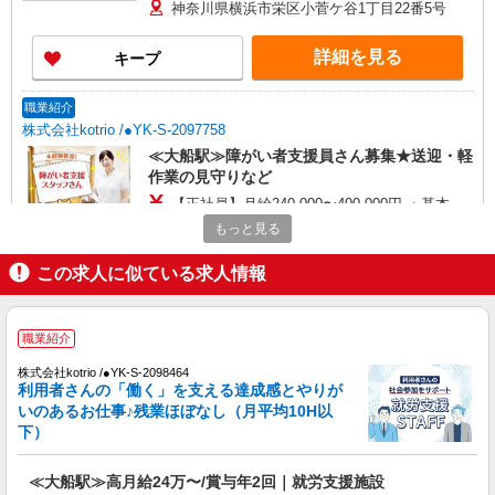
夜間（〜8:00、18:00〜）：時給2,000円〜 ＊日曜
神奈川県横浜市栄区小菅ケ谷1丁目22番5号
祝日：時給1,900円〜 【実務者研修・初任者研修
（ヘルパー1級・2級）】 時給1,520円 ◎週20時間
詳細を見る
キープ
以上勤務（社保加入者）の場合は時給1,570円 ＊
早朝夜間（〜8:00、18:00〜）：時給1,900円〜 ＊
日曜祝日：時給1,820円〜 ◎身体介助、生活援助
職業紹介
が同時給 ◎キャンセル手当：職務時給の60％支給
株式会社kotrio /●YK-S-2097758
≪大船駅≫障がい者支援員さん募集★送迎・軽
作業の見守りなど
【正社員】月給240,000〜400,000円 ・基本
給：200,000円〜220,000円 ・資格手当：10,000〜
もっと見る
30,000円 ・役職手当：10,000〜70,000円 ・処遇改
神奈川県横浜市栄区
善手当：20,000〜60,000円（勤続年数、保有資格
この求人に似ている求人情報
により変動） ・固定残業手当：20,000円（10時
詳細を見る
キープ
間） ※固定残業時間を超過する場合には超過勤務
手当として別途支給 ・夜勤手当：10,000円/1回
職業紹介
（上記給与とは別に支給） 下記資格をお持ちの方
派遣社員
歓迎 ・認知症介護基礎研修 ・初任者研修 ・実務
株式会社トラストグロース 新宿本社 第2営業部
株式会社kotrio /●YK-S-2098464
者研修 ・介護福祉士 など
利用者さんの「働く」を支える達成感とやりが
ショートステイでの夜専介護士
いのあるお仕事♪残業ほぼなし（月平均10H以
時給：1600円〜1850円 ※資格や経験などに
下）
よる
神奈川県横浜市栄区
≪大船駅≫高月給24万〜/賞与年2回｜就労支援施設