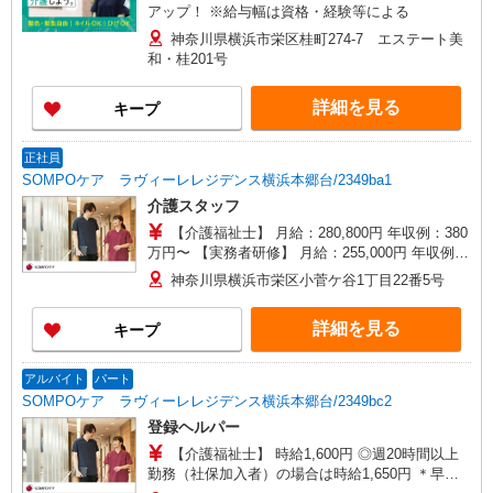
アップ！ ※給与幅は資格・経験等による
神奈川県横浜市栄区桂町274-7 エステート美
和・桂201号
詳細を見る
キープ
正社員
SOMPOケア ラヴィーレレジデンス横浜本郷台/2349ba1
介護スタッフ
【介護福祉士】 月給：280,800円 年収例：380
万円〜 【実務者研修】 月給：255,000円 年収例：
346万円〜 【初任者研修】 月給：245,300円 年収
神奈川県横浜市栄区小菅ケ谷1丁目22番5号
例：340万円〜 ※職務手当、働きがい向上手当、
日祝手当（月平均2回分）、夜勤手当（月平均5回
詳細を見る
キープ
分）等、毎月平均的に支払われる手当を含みま
す。 ※介護福祉士のみ、特別職務手当も含む ◎残
業時は別途時間外手当支給（超過1分〜） ◎賞
アルバイト
パート
与 基本給2.08ヶ月分/年支給
SOMPOケア ラヴィーレレジデンス横浜本郷台/2349bc2
登録ヘルパー
【介護福祉士】 時給1,600円 ◎週20時間以上
勤務（社保加入者）の場合は時給1,650円 ＊早朝