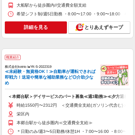
詳細を見る
大船駅から徒歩圏内//交通費全額支給
キープ
希望シフト制/週5日勤務 ・8:00〜17:00 ・9:00〜18:00
職業紹介
株式会社kotrio /●YK-S-2083278
詳細を見る
とりあえずキープ
住宅型有料老人ホームSTAFF＊負担少なめで
資格勉強と両立可♪
【正社員】月給240,000〜400,000円 ・基本
給：200,000円〜220,000円 ・資格手当：10,000〜
30,000円 ・役職手当：10,000〜70,000円 ・処遇改
職業紹介
栄区内
善手当：20,000〜60,000円（勤続年数、保有資格
により変動） ・固定残業手当：20,000円（10時
株式会社kotrio /●YK-S-2022319
詳細を見る
≪未経験・無資格OK！≫自動車が運転できれば
キープ
間） ※固定残業時間を超過する場合には超過勤務
即戦力！送迎や簡単な補助業務など◎介助少な
手当として別途支給 ・夜勤手当：10,000円/1回
め
（上記給与とは別に支給） 下記資格をお持ちの方
職業紹介
歓迎 ・認知症介護基礎研修 ・初任者研修 ・実務
株式会社kotrio /●YK-S-2022319
者研修 ・介護福祉士 など
＜本郷台駅＞デイサービスのパート募集≪週3勤務≫≪夕方退社≫
＜本郷台駅＞デイサービスのパート募集≪週3
勤務≫≪夕方退社≫
時給1550円〜2312円 ＜交通費全支給(ガソリン代含む)＞
時給1550円〜2312円 ＜交通費全支給(ガソリ
栄区内
ン代含む)＞
本郷台駅から徒歩圏内≪交通費全支給≫
栄区内
＊日勤のみ/週3〜5日勤務/休憩1H ・7:00〜16:00 ・8:00〜17: