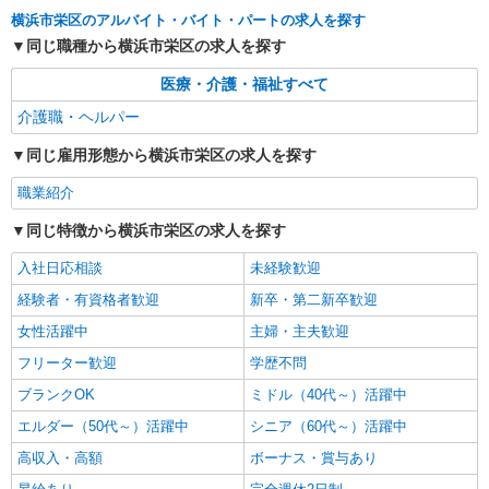
株式会社トラストグロース 新宿本社 第2営業部
横浜市栄区のアルバイト・バイト・パートの求人を探す
有料老人ホームでの介護士
同じ職種から横浜市栄区の求人を探す
時給：1500〜1800円 ※資格や経験面などによ
る
医療・介護・福祉すべて
神奈川県横浜市栄区
介護職・ヘルパー
詳細を見る
キープ
同じ雇用形態から横浜市栄区の求人を探す
職業紹介
職業紹介
株式会社kotrio /●YK-S-2097848
同じ特徴から横浜市栄区の求人を探す
介護職の正社員で夜勤一切ナシ！デイサービス
★本郷台駅
入社日応相談
未経験歓迎
【正社員】月給240,000〜400,000円 ・基本
経験者・有資格者歓迎
新卒・第二新卒歓迎
給：200,000円〜220,000円 ・資格手当：10,000〜
女性活躍中
主婦・主夫歓迎
30,000円 ・役職手当：10,000〜70,000円 ・処遇改
神奈川県横浜市栄区
善手当：20,000〜60,000円（勤続年数、保有資格
フリーター歓迎
学歴不問
により変動） ・固定残業手当：20,000円（10時
詳細を見る
キープ
間） ※固定残業時間を超過する場合には超過勤務
ブランクOK
ミドル（40代～）活躍中
手当として別途支給 ・夜勤手当：10,000円/1回
エルダー（50代～）活躍中
シニア（60代～）活躍中
（上記給与とは別に支給） 下記資格をお持ちの方
歓迎 ・認知症介護基礎研修 ・初任者研修 ・実務
高収入・高額
ボーナス・賞与あり
者研修 ・介護福祉士 など