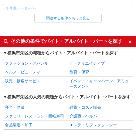
介護職・ヘルパー
関連する条件をもっと見る
同じ雇用形態から大船駅の求人を探す
職業紹介
同じ特徴から大船駅の求人を探す
その他の条件でバイト・アルバイト・パートを探す
入社日応相談
未経験歓迎
横浜市栄区の職種からバイト・アルバイト・パートを探す
経験者・有資格者歓迎
新卒・第二新卒歓迎
ファッション・アパレル
IT・クリエイティブ
女性活躍中
主婦・主夫歓迎
ヘルス・ビューティー
教育・保育
フリーター歓迎
学歴不問
販売・接客サービス
イベント・キャンペーン・アミュ
ブランクOK
ミドル（40代～）活躍中
ーズメント
エルダー（50代～）活躍中
シニア（60代～）活躍中
横浜市栄区の人気の職種からバイト・アルバイト・パートを探す
高収入・高額
ボーナス・賞与あり
弁当・惣菜
雑貨・コスメ販売
昇給あり
完全週休2日制
ファミリーレストラン・回転寿司
介護職・ヘルパー
フルタイム歓迎
禁煙・分煙
食品製造・加工
エステ・リフレクソロジー
駅直結・駅チカ
車通勤OK