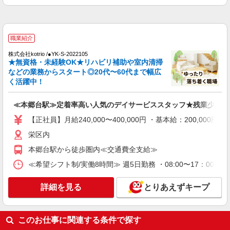
職業紹介
株式会社kotrio /●YK-S-2022105
≪本郷台駅≫定着率高い人気のデイサービスス
タッフ★残業少なめ
職業紹介
【正社員】月給240,000〜400,000円 ・基本
株式会社kotrio /●YK-S-2022105
給：200,000円〜220,000円 ・資格手当：10,000〜
★無資格・未経験OK★リハビリ補助や室内清掃
30,000円 ・役職手当：10,000〜70,000円 ・処遇改
栄区内
などの業務からスタート◎20代〜60代まで幅広
善手当：20,000〜60,000円（勤続年数、保有資格
く活躍中！
により変動） ・固定残業手当：20,000円（10時
詳細を見る
キープ
間） ※固定残業時間を超過する場合には超過勤務
≪本郷台駅≫定着率高い人気のデイサービススタッフ★残業少なめ
手当として別途支給 下記資格をお持ちの方歓迎 ・
認知症介護基礎研修 ・初任者研修 ・実務者研修
派遣社員
【正社員】月給240,000〜400,000円 ・基本給：200,0
・介護福祉士 など
株式会社トラストグロース 新宿本社 第2営業部
栄区内
グループホームでの夜専介護士
本郷台駅から徒歩圏内≪交通費全支給≫
1夜勤：27000円〜31000円 ※資格や経験など
による
≪希望シフト制/実働8時間≫ 週5日勤務 ・08:00〜17：00 ・09
神奈川県横浜市栄区
詳細を見る
とりあえずキープ
詳細を見る
キープ
このお仕事に関連する条件で探す
派遣社員