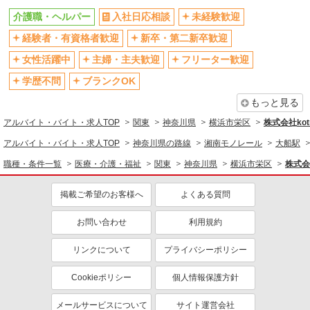
バイク通勤OK
自転車通勤OK
介護職・ヘルパー
入社日応相談
未経験歓迎
残業少なめ（月20h未満）
交通費支給
経験者・有資格者歓迎
新卒・第二新卒歓迎
社会保険あり
産休・育休取得実績あり
女性活躍中
主婦・主夫歓迎
フリーター歓迎
退職金・財形貯蓄制度あり
各種手当（家族・役職・インセン
ティブなど）あり
学歴不問
ブランクOK
制服貸与
研修制度あり
もっと見る
資格取得支援制度あり
アルバイト・バイト・求人TOP
関東
神奈川県
横浜市栄区
株式会社kotr
同じ職種から求人を探す
アルバイト・バイト・求人TOP
神奈川県の路線
湘南モノレール
大船駅
職種・条件一覧
医療・介護・福祉
関東
神奈川県
横浜市栄区
株式会社
医療・介護・福祉
介護職・ヘルパー
掲載ご希望のお客様へ
よくある質問
同じ特徴から求人を探す
お問い合わせ
利用規約
未経験歓迎
ミドル（40代～）活躍中
リンクについて
プライバシーポリシー
ボーナス・賞与あり
車通勤OK
交通費支給
社会保険あり
Cookieポリシー
個人情報保護方針
産休・育休取得実績あり
メールサービスについて
サイト運営会社