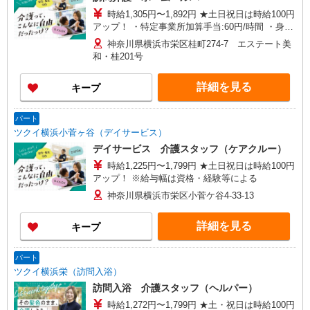
時給1,305円〜1,892円 ★土日祝日は時給100円
アップ！ ・特定事業所加算手当:60円/時間 ・身体
介護手当:500円/時間 ・早朝夜間深夜手当:300円/
神奈川県横浜市栄区桂町274-7 エステート美
時間 （18:00〜翌07:59の時間帯） ・ICT手
和・桂201号
当:2,000円/月 ・深夜割増は別途支給 ・ケア→ケ
アの移動時間も賃金（時給）を支給 ※給与幅は資
詳細を見る
キープ
格・経験等による
パート
ツクイ横浜小菅ヶ谷（デイサービス）
デイサービス 介護スタッフ（ケアクルー）
時給1,225円〜1,799円 ★土日祝日は時給100円
アップ！ ※給与幅は資格・経験等による
神奈川県横浜市栄区小菅ケ谷4-33-13
詳細を見る
キープ
パート
ツクイ横浜栄（訪問入浴）
訪問入浴 介護スタッフ（ヘルパー）
時給1,272円〜1,799円 ★土・祝日は時給100円