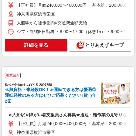
【正社員】月給240,000〜400,000円 ・基本給：200,0
詳細を見る
キープ
神奈川県横浜市栄区
職業紹介
大船駅から徒歩圏内//交通費全額支給
株式会社kotrio /●YK-S-2098464
シフト制/週5日勤務 ・8:00〜17:00（休憩1h） ・9:00〜1
≪大船駅≫高月給24万〜/賞与年2回｜就労支援
施設
詳細を見る
とりあえずキープ
【正社員】月給240,000〜400,000円 ・基本
給：200,000円〜220,000円 ・資格手当：10,000〜
30,000円 ・役職手当：10,000〜70,000円 ・処遇改
神奈川県横浜市栄区
善手当：20,000〜60,000円（勤続年数、保有資格
により変動） ・固定残業手当：20,000円（10時
詳細を見る
キープ
間） ※固定残業時間を超過する場合には超過勤務
職業紹介
手当として別途支給 ・夜勤手当：10,000円/1回
株式会社kotrio /●YK-S-2097758
（上記給与とは別に支給） 下記資格をお持ちの方
派遣社員
≪無資格・未経験OK！≫運転できる方は優遇◎
歓迎 ・認知症介護基礎研修 ・初任者研修 ・実務
株式会社kotrio /●YK-H-1674778
運転経験のある方はぜひご応募ください♪賞与年
者研修 ・介護福祉士 など
2回
【本郷台駅】障がい者施設STAFF★履歴書不
要、面接なしで即勤務もOK
≪大船駅≫障がい者支援員さん募集★送迎・軽作業の見守りなど
時給1600円〜2250円 ＜日払い有/週払い有/交
通費全支給(ガソリン代含む)＞
【正社員】月給240,000〜400,000円 ・基本給：200,0
横浜市栄区小菅ケ谷 最寄り駅：本郷台
神奈川県横浜市栄区