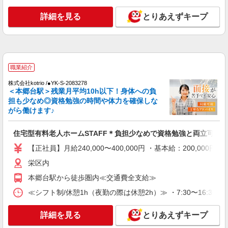
詳細を見る
キープ
詳細を見る
とりあえずキープ
紹介予定派遣
株式会社トラストグロース 新宿本社 第2営業部
特別養護老人ホームでの介護士
時給：1400円〜1700円 ※資格や経験などに
職業紹介
よる
株式会社kotrio /●YK-S-2083278
神奈川県横浜市栄区
＜本郷台駅＞残業月平均10h以下！身体への負
担も少なめ◎資格勉強の時間や体力を確保しな
詳細を見る
キープ
がら働けます♪
紹介予定派遣
住宅型有料老人ホームSTAFF＊負担少なめで資格勉強と両立可♪
株式会社トラストグロース 新宿本社 第2営業部
【正社員】月給240,000〜400,000円 ・基本給：200,0
介護付き有料老人ホームでの介護士
栄区内
時給：1500円〜1750円 ※資格や経験などによ
る
本郷台駅から徒歩圏内≪交通費全支給≫
神奈川県横浜市栄区
≪シフト制/休憩1h（夜勤の際は休憩2h）≫ ・7:30〜16:30 ・9:
詳細を見る
キープ
詳細を見る
とりあえずキープ