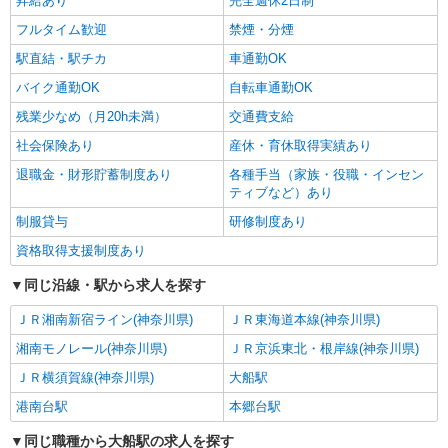
昇給あり
完全週休2日制
フルタイム歓迎
禁煙・分煙
駅直結・駅チカ
車通勤OK
バイク通勤OK
自転車通勤OK
残業少なめ（月20h未満）
交通費支給
社会保険あり
産休・育休取得実績あり
退職金・財形貯蓄制度あり
各種手当（家族・役職・インセン
ティブなど）あり
制服貸与
研修制度あり
資格取得支援制度あり
同じ沿線・駅から求人を探す
ＪＲ湘南新宿ライン(神奈川県)
ＪＲ東海道本線(神奈川県)
湘南モノレール(神奈川県)
ＪＲ京浜東北・根岸線(神奈川県)
ＪＲ横須賀線(神奈川県)
大船駅
港南台駅
本郷台駅
同じ職種から大船駅の求人を探す