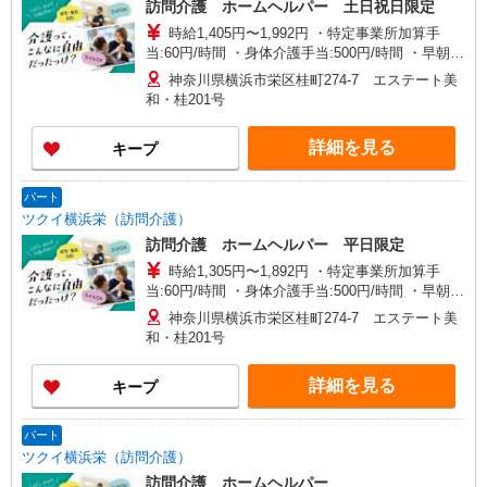
訪問介護 ホームヘルパー 土日祝日限定
時給1,405円〜1,992円 ・特定事業所加算手
当:60円/時間 ・身体介護手当:500円/時間 ・早朝夜
間深夜手当:300円/時間 （18:00〜翌07:59の時間
神奈川県横浜市栄区桂町274-7 エステート美
帯） ・ICT手当:2,000円/月 ・深夜割増は別途支給
和・桂201号
・ケア→ケアの移動時間も賃金（時給）を支給 ・
土日祝日手当:100円/時間含む ※給与幅は資格・経
詳細を見る
キープ
験等による
パート
ツクイ横浜栄（訪問介護）
訪問介護 ホームヘルパー 平日限定
時給1,305円〜1,892円 ・特定事業所加算手
当:60円/時間 ・身体介護手当:500円/時間 ・早朝夜
間深夜手当:300円/時間 （18:00〜翌07:59の時間
神奈川県横浜市栄区桂町274-7 エステート美
帯） ・ICT手当:2,000円/月 ・深夜割増は別途支給
和・桂201号
・ケア→ケアの移動時間も賃金（時給）を支給 ※
給与幅は資格・経験等による
詳細を見る
キープ
パート
ツクイ横浜栄（訪問介護）
訪問介護 ホームヘルパー