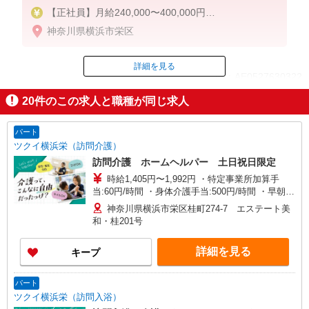
【正社員】月給240,000〜400,000円
・基本給：200,000円〜220,000円
神奈川県横浜市栄区
・資格手当：10,000〜30,000円
・役職手当：10,000〜70,000円
・処遇改善手当：20,000〜60,000円（勤続年数、保
詳細を見る
ID：AE0527630322
有資格により変動）
・固定残業手当：20,000円（10時間）
20
件のこの求人と職種が同じ求人
※固定残業時間を超過する場合には超過勤務手当と
掲載期間終了
して別途支給
・夜勤手当：10,000円/1回（上記給与とは別に支給
パート
）
ツクイ横浜栄（訪問介護）
訪問介護 ホームヘルパー 土日祝日限定
下記資格をお持ちの方歓迎
時給1,405円〜1,992円 ・特定事業所加算手
・認知症介護基礎研修
当:60円/時間 ・身体介護手当:500円/時間 ・早朝夜
・初任者研修
間深夜手当:300円/時間 （18:00〜翌07:59の時間
・実務者研修
神奈川県横浜市栄区桂町274-7 エステート美
帯） ・ICT手当:2,000円/月 ・深夜割増は別途支給
和・桂201号
・介護福祉士 など
・ケア→ケアの移動時間も賃金（時給）を支給 ・
土日祝日手当:100円/時間含む ※給与幅は資格・経
詳細を見る
キープ
験等による
パート
ツクイ横浜栄（訪問入浴）