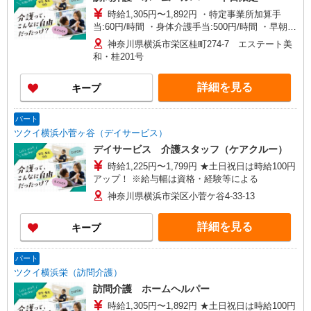
時給1,305円〜1,892円 ・特定事業所加算手
当:60円/時間 ・身体介護手当:500円/時間 ・早朝夜
間深夜手当:300円/時間 （18:00〜翌07:59の時間
神奈川県横浜市栄区桂町274-7 エステート美
帯） ・ICT手当:2,000円/月 ・深夜割増は別途支給
和・桂201号
・ケア→ケアの移動時間も賃金（時給）を支給 ※
給与幅は資格・経験等による
詳細を見る
キープ
パート
ツクイ横浜小菅ヶ谷（デイサービス）
デイサービス 介護スタッフ（ケアクルー）
時給1,225円〜1,799円 ★土日祝日は時給100円
アップ！ ※給与幅は資格・経験等による
神奈川県横浜市栄区小菅ケ谷4-33-13
詳細を見る
キープ
パート
ツクイ横浜栄（訪問介護）
訪問介護 ホームヘルパー
時給1,305円〜1,892円 ★土日祝日は時給100円