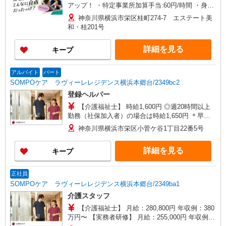
アップ！ ・特定事業所加算手当:60円/時間 ・身体
介護手当:500円/時間 ・早朝夜間深夜手当:300円/
神奈川県横浜市栄区桂町274-7 エステート美
時間 （18:00〜翌07:59の時間帯） ・ICT手
和・桂201号
当:2,000円/月 ・深夜割増は別途支給 ・ケア→ケ
アの移動時間も賃金（時給）を支給 ※給与幅は資
詳細を見る
キープ
格・経験等による
アルバイト
パート
SOMPOケア ラヴィーレレジデンス横浜本郷台/2349bc2
登録ヘルパー
【介護福祉士】 時給1,600円 ◎週20時間以上
勤務（社保加入者）の場合は時給1,650円 ＊早朝
夜間（〜8:00、18:00〜）：時給2,000円〜 ＊日曜
神奈川県横浜市栄区小菅ケ谷1丁目22番5号
祝日：時給1,900円〜 【実務者研修・初任者研修
（ヘルパー1級・2級）】 時給1,520円 ◎週20時間
詳細を見る
キープ
以上勤務（社保加入者）の場合は時給1,570円 ＊
早朝夜間（〜8:00、18:00〜）：時給1,900円〜 ＊
日曜祝日：時給1,820円〜 ◎身体介助、生活援助
正社員
が同時給 ◎キャンセル手当：職務時給の60％支給
SOMPOケア ラヴィーレレジデンス横浜本郷台/2349ba1
介護スタッフ
【介護福祉士】 月給：280,800円 年収例：380
万円〜 【実務者研修】 月給：255,000円 年収例：