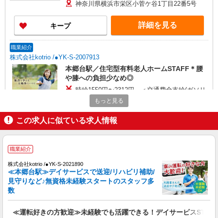
346万円〜 【初任者研修】 月給：245,300円 年収
神奈川県横浜市栄区小菅ケ谷1丁目22番5号
例：340万円〜 ※職務手当、働きがい向上手当、
日祝手当（月平均2回分）、夜勤手当（月平均5回
詳細を見る
キープ
分）等、毎月平均的に支払われる手当を含みま
す。 ※介護福祉士のみ、特別職務手当も含む ◎残
業時は別途時間外手当支給（超過1分〜） ◎賞
職業紹介
与 基本給2.08ヶ月分/年支給
株式会社kotrio /●YK-S-2007913
本郷台駅／住宅型有料老人ホームSTAFF＊腰
や膝への負担少なめ◎
時給1550円〜2312円 ＜交通費全支給(ガソリ
ン代含む)＞
もっと見る
栄区内
この求人に似ている求人情報
詳細を見る
キープ
職業紹介
職業紹介
株式会社kotrio /●YK-S-2021890
株式会社kotrio /●YK-S-2021890
≪本郷台駅≫デイサービスで送迎/リハビリ補助/
≪運転好きの方歓迎≫未経験でも活躍できる！
見守りなど♪無資格未経験スタートのスタッフ多
デイサービスSTAFF
数
時給1550円〜2312円 ＜交通費全支給(ガソリ
ン代含む)＞
≪運転好きの方歓迎≫未経験でも活躍できる！デイサービスSTAF
栄区内