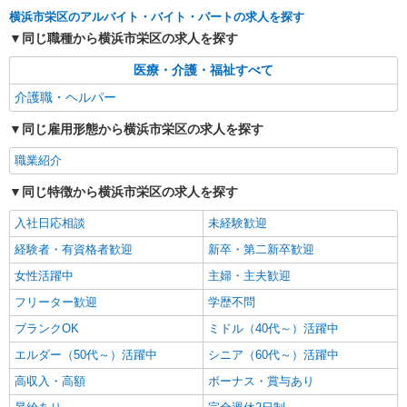
（上記給与とは別に支給） 下記資格をお持ちの方
横浜市栄区のアルバイト・バイト・パートの求人を探す
職業紹介
歓迎 ・認知症介護基礎研修 ・初任者研修 ・実務
株式会社kotrio /●YK-S-2083278
同じ職種から横浜市栄区の求人を探す
者研修 ・介護福祉士 など
住宅型有料老人ホームSTAFF＊負担少なめで
医療・介護・福祉すべて
資格勉強と両立可♪
【正社員】月給240,000〜400,000円 ・基本
介護職・ヘルパー
給：200,000円〜220,000円 ・資格手当：10,000〜
同じ雇用形態から横浜市栄区の求人を探す
30,000円 ・役職手当：10,000〜70,000円 ・処遇改
栄区内
善手当：20,000〜60,000円（勤続年数、保有資格
職業紹介
により変動） ・固定残業手当：20,000円（10時
詳細を見る
キープ
間） ※固定残業時間を超過する場合には超過勤務
同じ特徴から横浜市栄区の求人を探す
手当として別途支給 ・夜勤手当：10,000円/1回
（上記給与とは別に支給） 下記資格をお持ちの方
派遣社員
入社日応相談
未経験歓迎
歓迎 ・認知症介護基礎研修 ・初任者研修 ・実務
株式会社トラストグロース 新宿本社 第2営業部
者研修 ・介護福祉士 など
経験者・有資格者歓迎
新卒・第二新卒歓迎
小規模多機能での介護士
女性活躍中
主婦・主夫歓迎
時給：1500円
神奈川県横浜市栄区
フリーター歓迎
学歴不問
ブランクOK
ミドル（40代～）活躍中
詳細を見る
キープ
エルダー（50代～）活躍中
シニア（60代～）活躍中
高収入・高額
ボーナス・賞与あり