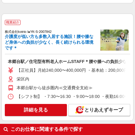
により変動） ・固定残業手当：20,000円（10時
詳細を見る
キープ
間） ※固定残業時間を超過する場合には超過勤務
手当として別途支給 ・夜勤手当：10,000円/1回
（上記給与とは別に支給） 下記資格をお持ちの方
派遣社員
歓迎 ・認知症介護基礎研修 ・初任者研修 ・実務
職業紹介
（株）ウィルオブ・ワークCW 横浜支店/ms140101
者研修 ・介護福祉士 など
高齢者向け住宅staff
株式会社kotrio /●YK-S-2007842
介護度が低い方も多数入居する施設！腰や膝な
時給1900円 ◆前払い・日払い・週払いOK
ど身体への負担が少なく、長く続けられる環境
神奈川県横浜市栄区
です＊
詳細を見る
キープ
本郷台駅／住宅型有料老人ホームSTAFF＊腰や膝への負担少なめ
【正社員】月給240,000〜400,000円 ・基本給：200,0
職業紹介
栄区内
株式会社kotrio /●YK-S-2098299
≪大船駅≫高月給25万円〜＋賞与｜住宅型有
本郷台駅から徒歩圏内≪交通費全支給≫
料老人ホームSTAFF
【シフト制】 ・7:30〜16:30 ・9:00〜18:00 ・夜勤16:
【正社員】月給240,000〜400,000円 ・基本
給：200,000円〜220,000円 ・資格手当：10,000〜
詳細を見る
とりあえずキープ
30,000円 ・役職手当：10,000〜70,000円 ・処遇改
神奈川県横浜市栄区
善手当：20,000〜60,000円（勤続年数、保有資格
により変動） ・固定残業手当：20,000円（10時
詳細を見る
キープ
間） ※固定残業時間を超過する場合には超過勤務
このお仕事に関連する条件で探す
手当として別途支給 ・夜勤手当：10,000円/1回