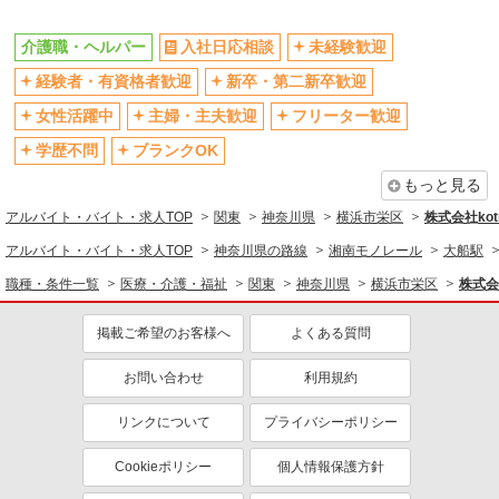
バイク通勤OK
自転車通勤OK
残業少なめ（月20h未満）
交通費支給
介護職・ヘルパー
入社日応相談
未経験歓迎
社会保険あり
産休・育休取得実績あり
経験者・有資格者歓迎
新卒・第二新卒歓迎
退職金・財形貯蓄制度あり
各種手当（家族・役職・インセン
女性活躍中
主婦・主夫歓迎
フリーター歓迎
ティブなど）あり
学歴不問
ブランクOK
制服貸与
研修制度あり
もっと見る
資格取得支援制度あり
アルバイト・バイト・求人TOP
関東
神奈川県
横浜市栄区
株式会社kotr
同じ職種から求人を探す
アルバイト・バイト・求人TOP
神奈川県の路線
湘南モノレール
大船駅
医療・介護・福祉
職種・条件一覧
医療・介護・福祉
関東
神奈川県
横浜市栄区
株式会社
介護職・ヘルパー
掲載ご希望のお客様へ
よくある質問
同じ特徴から求人を探す
未経験歓迎
お問い合わせ
ミドル（40代～）活躍中
利用規約
ボーナス・賞与あり
車通勤OK
リンクについて
プライバシーポリシー
交通費支給
社会保険あり
Cookieポリシー
個人情報保護方針
産休・育休取得実績あり