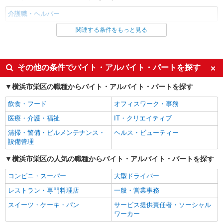
介護職・ヘルパー
関連する条件をもっと見る
同じ雇用形態から大船駅の求人を探す
職業紹介
同じ特徴から大船駅の求人を探す
その他の条件でバイト・アルバイト・パートを探す
入社日応相談
未経験歓迎
横浜市栄区の職種からバイト・アルバイト・パートを探す
経験者・有資格者歓迎
新卒・第二新卒歓迎
飲食・フード
オフィスワーク・事務
女性活躍中
主婦・主夫歓迎
医療・介護・福祉
IT・クリエイティブ
フリーター歓迎
学歴不問
清掃・警備・ビルメンテナンス・
ヘルス・ビューティー
ブランクOK
ミドル（40代～）活躍中
設備管理
エルダー（50代～）活躍中
シニア（60代～）活躍中
横浜市栄区の人気の職種からバイト・アルバイト・パートを探す
高収入・高額
ボーナス・賞与あり
コンビニ・スーパー
大型ドライバー
昇給あり
完全週休2日制
レストラン・専門料理店
一般・営業事務
フルタイム歓迎
禁煙・分煙
スイーツ・ケーキ・パン
サービス提供責任者・ソーシャル
駅直結・駅チカ
車通勤OK
ワーカー