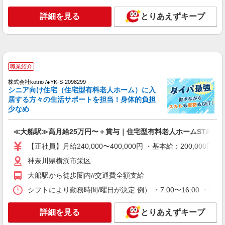
詳細を見る
キープ
詳細を見る
とりあえずキープ
派遣社員
株式会社kotrio /●YK-H-2100610
＼日払いも選べる／本郷台駅＊高級シニアマン
ションSTAFF募集
職業紹介
時給1600円〜2250円 ＜日払い有/週払い有/交
株式会社kotrio /●YK-S-2098299
通費全支給(ガソリン代含む)＞
シニア向け住宅（住宅型有料老人ホーム）に入
居する方々の生活サポートを担当！身体的負担
横浜市栄区小菅ケ谷 最寄り駅：本郷台
少なめ
詳細を見る
キープ
≪大船駅≫高月給25万円〜＋賞与｜住宅型有料老人ホームSTAFF
職業紹介
【正社員】月給240,000〜400,000円 ・基本給：200,0
株式会社kotrio /●YK-S-2097848
神奈川県横浜市栄区
介護職の正社員で夜勤一切ナシ！デイサービス
大船駅から徒歩圏内//交通費全額支給
★本郷台駅
【正社員】月給240,000〜400,000円 ・基本
シフトにより勤務時間/曜日が決定 例） ・7:00〜16:00 ・8:30〜
給：200,000円〜220,000円 ・資格手当：10,000〜
30,000円 ・役職手当：10,000〜70,000円 ・処遇改
神奈川県横浜市栄区
詳細を見る
とりあえずキープ
善手当：20,000〜60,000円（勤続年数、保有資格