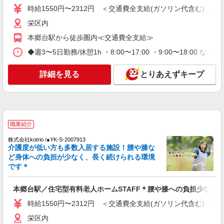
時給1550円〜2312円 ＜交通費全支給(ガソリン代含む)＞
詳細を見る
キープ
栄区内
本郷台駅から徒歩圏内≪交通費全支給≫
アルバイト
パート
派遣社員
紹介予定派遣
◆週3〜5日勤務/休憩1h ・8:00〜17:00 ・9:00〜18:00 など
日研トータルソーシング株式会社 メディカルケア事業部/横浜オフィ
ス
詳細を見る
とりあえずキープ
未経験・無資格OKの介護スタッフ
時給1,500円〜1,750円 ★週払いOK（規定あ
り） ※給与幅は経験・能力による
神奈川県横浜市栄区 【最寄駅】戸塚駅バス8分
本郷台駅バス6分 ★勤務地は3000ヶ所以上★ 自宅
職業紹介
から通いやすいエリアなど、お好きな勤務地をお
選び下さい！！
詳細を見る
株式会社kotrio /●YK-S-2007913
キープ
介護度が低い方も多数入居する施設！腰や膝な
ど身体への負担が少なく、長く続けられる環境
派遣社員
です＊
株式会社トラストグロース 新宿本社 第2営業部
有料老人ホームでの夜専介護士
本郷台駅／住宅型有料老人ホームSTAFF＊腰や膝への負担少なめ
1夜勤：25200円〜30000円 ※資格や経験など
時給1550円〜2312円 ＜交通費全支給(ガソリン代含む)＞
による
栄区内
神奈川県横浜市栄区