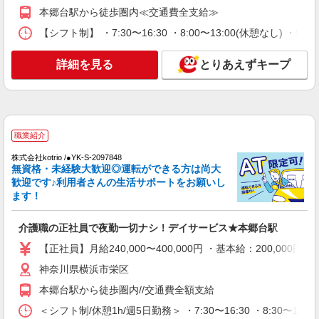
本郷台駅から徒歩圏内≪交通費全支給≫
詳細を見る
キープ
【シフト制】 ・7:30〜16:30 ・8:00〜13:00(休憩なし) ・
アルバイト
パート
派遣社員
紹介予定派遣
詳細を見る
とりあえずキープ
日研トータルソーシング株式会社 メディカルケア事業部/横浜オフィ
ス
介護スタッフ／資格あり or 経験者
時給1,550円〜1,750円 ◆無資格・経験者：時
給1,550円〜 ◆初任者研修・未経験：時給1,550
職業紹介
円〜 ◆初任者研修・経験者：時給1,650円〜 ◆介
神奈川県横浜市栄区 【最寄駅】戸塚駅バス8分
護福祉士：時給1,750円〜 ※経験者は3ヶ月以上 ※
株式会社kotrio /●YK-S-2097848
本郷台駅バス6分 ★勤務地は3000ヶ所以上★ 自宅
無資格・未経験大歓迎◎運転ができる方は尚大
給与幅は経験・能力による ★週払いOK（規定あ
から通いやすいエリアなど、お好きな勤務地をお
歓迎です♪利用者さんの生活サポートをお願いし
り）
選び下さい！！
詳細を見る
キープ
ます！
派遣社員
介護職の正社員で夜勤一切ナシ！デイサービス★本郷台駅
株式会社トラストグロース 新宿本社 第2営業部
【正社員】月給240,000〜400,000円 ・基本給：200,0
介護老人保健施設での介護士
神奈川県横浜市栄区
時給：1500円〜1800円 ※資格や経験などによ
る
本郷台駅から徒歩圏内//交通費全額支給
神奈川県横浜市栄区
＜シフト制/休憩1h/週5日勤務＞ ・7:30〜16:30 ・8:30〜17: