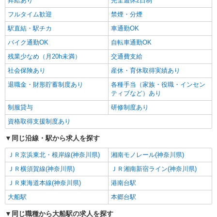
昇給あり
完全週休2日制
フルタイム歓迎
禁煙・分煙
駅直結・駅チカ
車通勤OK
バイク通勤OK
自転車通勤OK
残業少なめ（月20h未満）
交通費支給
社会保険あり
産休・育休取得実績あり
退職金・財形貯蓄制度あり
各種手当（家族・役職・インセン
ティブなど）あり
制服貸与
研修制度あり
資格取得支援制度あり
同じ沿線・駅から求人を探す
ＪＲ京浜東北・根岸線(神奈川県)
湘南モノレール(神奈川県)
ＪＲ横須賀線(神奈川県)
ＪＲ湘南新宿ライン(神奈川県)
ＪＲ東海道本線(神奈川県)
港南台駅
大船駅
本郷台駅
同じ職種から大船駅の求人を探す