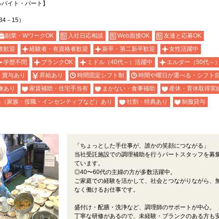
ルバイト・パート】
4－15）
副業・WワークOK
入社日応相談
Web面接OK
友達と応募OK
験歓迎
経験者・有資格者歓迎
新卒・第二新卒歓迎
女性活躍中
学歴不問
ブランクOK
ミドル（40代～）活躍中
エルダー（50代～
・賞与あり
昇給あり
時間固定シフト制
時間や曜日が選べる・シフト
険あり
家賃補助・住宅手当有
まかない・食事補助
産休・育休取得実
当（家族・役職・インセンティブなど）あり
社割・特典あり
制服貸与
「ちょっとした手仕事が、誰かの笑顔につながる」
当社受託施設での調理補助を行うパートスタッフを募
ています。
◎40〜60代の主婦の方が多数活躍中。
ご家庭での経験を活かして、社会とつながりながら、
なく働けるお仕事です。
盛付け・配膳・洗浄など、調理師のサポートが中心。
丁寧な研修があるので、未経験・ブランクのある方も