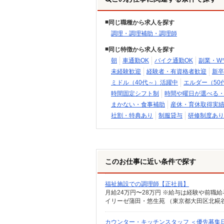
同じ職種から求人を探す
調理・調理補助・調理師
同じ特徴から求人を探す
朝
車通勤OK
バイク通勤OK
副業・W
未経験歓迎
経験者・有資格者歓迎
新卒
ミドル（40代～）活躍中
エルダー（50
時間固定シフト制
時間や曜日が選べる
まかない・食事補助
産休・育休取得実
社割・特典あり
制服貸与
研修制度あり
このお仕事に近い条件で探す
福祉施設での調理師【正社員】
月給24万円〜28万円 ※給与は経験や前職
イリーゼ蒲田・悠生苑 （東京都大田区北糀谷2-
カウンター・キッチンスタッフ ＜優先募集日時＞