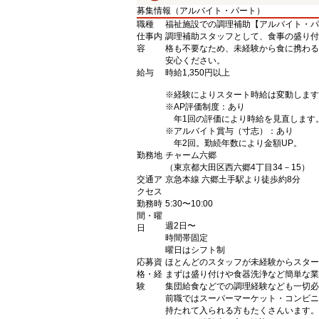
募集情報（アルバイト・パート）
職種
福祉施設での調理補助【アルバイト・パ
仕事内
調理補助スタッフとして、食事の盛り付
容
格も不要なため、未経験から食に携わる
安心ください。
給与
時給1,350円以上
※経験によりスタート時給は変動します
※AP評価制度：あり
年1回の評価により時給を見直します
※アルバイト賞与（寸志）：あり
年2回。勤続年数により金額UP。
勤務地
チャーム六郷
（東京都大田区西六郷4丁目34－15）
交通ア
京急本線 六郷土手駅より徒歩約8分
クセス
勤務時
5:30〜10:00
間・曜
週2日〜
日
時間帯固定
曜日はシフト制
応募資
ほとんどのスタッフが未経験からスター
格・経
まずは盛り付けや食器洗浄など簡単な業
験
集団給食などでの調理経験なども一切必
前職ではスーパーマーケット・コンビニ
持たれて入られる方もたくさんいます。