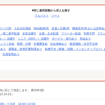
同じ雇用形態から求人を探す
アルバイト
パート
ワークOK
入社日応相談
Web面接OK
友達と応募OK
職場見学OKまたは説明会
・第二新卒歓迎
女性活躍中
主婦・主夫歓迎
フリーター歓迎
学歴不問
ブラン
代～）活躍中
シニア（60代～）活躍中
ボーナス・賞与あり
昇給あり
・シフト自由
禁煙・分煙
交通費支給
社会保険あり
家賃補助・住宅手当有
績あり
退職金・財形貯蓄制度あり
各種手当（家族・役職・インセンティブなど）
社員登用あり
給与に応じて決定します。 賞与年2回
15-21）
土日祝 18:00〜23:00