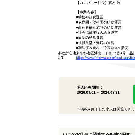
【カンパニー社長】嘉村 浩
【事業内容】
■学校の給食運営
■保育園・幼稚園の給食運営
■高齢者福祉施設の給食運営
■社会福祉施設の給食運営
■病院の給食運営
■社員食堂・売店の運営
■調理済み食材・冷凍弁当の販売
本社所在地
東京都港区港南二丁目15番3号 品
URL
https://www.hitowa.com/food-service
求人応募期間 ：
2026/08/01 ～ 2026/08/31
※掲載を終了した求人は閲覧できま
このお仕事に関連する条件で探す