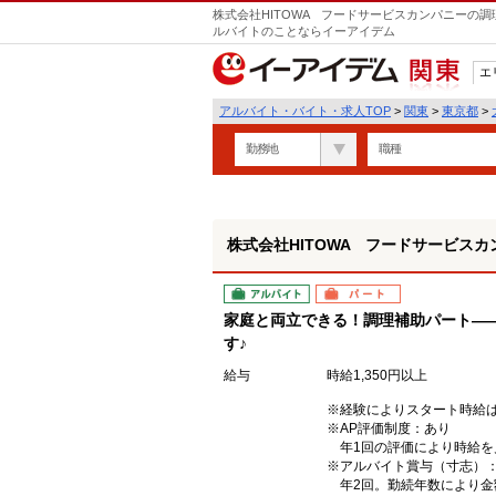
株式会社HITOWA フードサービスカンパニーの調
ルバイトのことならイーアイデム
エ
関東
アルバイト・バイト・求人TOP
>
関東
>
東京都
>
勤務地
職種
株式会社HITOWA フードサービスカ
アルバイト
パート
家庭と両立できる！調理補助パート―
す♪
給与
時給1,350円以上
※経験によりスタート時給
※AP評価制度：あり
年1回の評価により時給を
※アルバイト賞与（寸志）
年2回。勤続年数により金