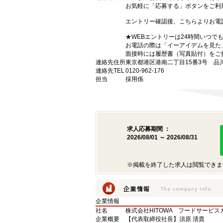
お気軽に「応募する」ボタンをご利
エントリー確認後、こちらよりお電
★WEBエントリーは24時間いつで
お電話の際は「イーアイデムを見た
面接時には履歴書（写真貼付）をご
連絡先住所
東京都港区港南二丁目15番3号 品
連絡先TEL
0120-962-176
担当
採用係
求人応募期間 ：
2026/08/01 ～ 2026/08/31
※掲載を終了した求人は閲覧できま
企業情報
社名
株式会社HITOWA フードサービ
企業概要
【代表取締役社長】須原 清貴