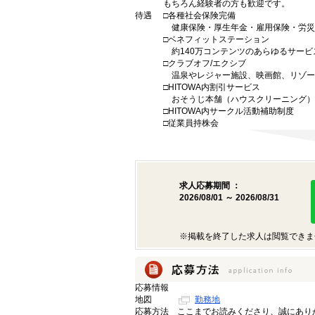
もちろん経験者の方も歓迎です。
待遇
□各種社会保険完備
健康保険・厚生年金・雇用保険・労災
□ベネフィットステーション
約140万コンテンツのあらゆるサービ
□クラブオフ/エクシブ
温泉やレジャー施設、映画館、リゾー
□HITOWA内割引サービス
おそうじ本舗（ハウスクリーニング）
□HITOWA内サークル活動補助制度
□従業員持株会
求人応募期間 ：
2026/08/01 ～ 2026/08/31
※掲載を終了した求人は閲覧できま
応募情報
地図
勤務地
応募方法
ここまでお読みくださり、誠にあり