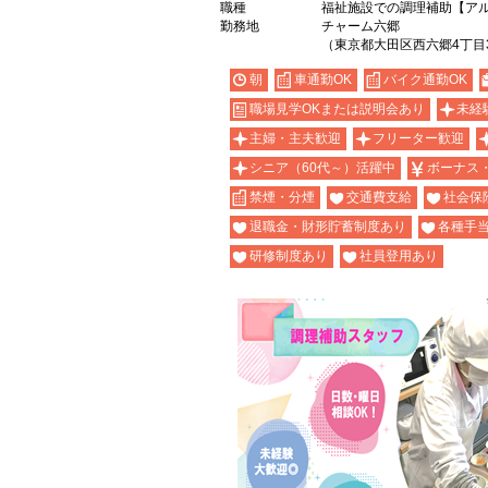
職種
福祉施設での調理補助【ア
勤務地
チャーム六郷
（東京都大田区西六郷4丁目3
朝
車通勤OK
バイク通勤OK
職場見学OKまたは説明会あり
未経
主婦・主夫歓迎
フリーター歓迎
シニア（60代～）活躍中
ボーナス
禁煙・分煙
交通費支給
社会保
退職金・財形貯蓄制度あり
各種手
研修制度あり
社員登用あり