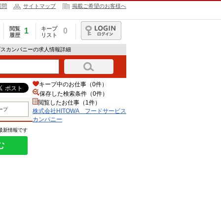
質問
サイトマップ
掲載ご希望のお客様へ
閲覧
キープ
1
0
履歴
リスト
ログイン
ービスカンパニーの求人情報詳細
キープ中のお仕事（0件）
保存した検索条件（
0
件）
閲覧したお仕事（1件）
ープ
株式会社HITOWA フードサービス
カンパニー
の最新情報です
む