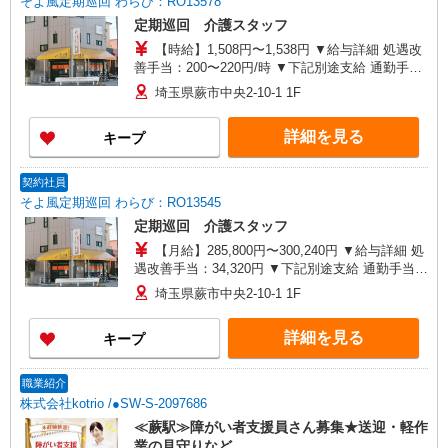
そよ風定期巡回 わらび：RO13578
定期巡回 介護スタッフ
【時給】1,508円〜1,538円 ▼給与詳細 処遇改
善手当：200〜220円/時 ▼下記別途支給 通勤手当
夜勤手当:6,000円/回 年末年始手当：380円/時
埼玉県蕨市中央2-10-1 1F
※12/300時〜1/324時 昇給あり：年1回（4月） 寸
志あり：年2回（6月・12月） ※業績による ※処
詳細を見る
キープ
遇改善手当は試用期間中(3ヶ月)は支給なし
契約社員
そよ風定期巡回 わらび：RO13545
定期巡回 介護スタッフ
【月給】285,800円〜300,240円 ▼給与詳細 処
遇改善手当：34,320円 ▼下記別途支給 通勤手当
年末年始手当：380円/時 ※12/300時〜1/324時 昇
埼玉県蕨市中央2-10-1 1F
給年1回（4月） 寸志あり：年2回（6月・12月）
※業績による 特別報酬：平均11.6万円（最高額90
詳細を見る
キープ
万円） ※2025年6月支給実績 ※処遇改善手当は試
用期間中(3ヶ月)は支給なし
職業紹介
株式会社kotrio /●SW-S-2097686
≪蕨駅≫障がい者支援員さん募集★送迎・軽作
業の見守りなど