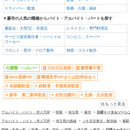
蕨市 ＜蕨駅チカ＞
未経験歓迎
経験者・有資格者歓迎
ドライバー・配達
医療・介護・福祉
新卒・第二新卒歓迎
女性活躍中
詳細を見る
キープ
蕨市の人気の職種からバイト・アルバイト・パートを探す
主婦・主夫歓迎
フリーター歓迎
職業紹介
量販店・大型SC・百貨店
レストラン・専門料理店
学歴不問
ブランクOK
株式会社kotrio /●SW-S-2087132
サービス提供責任者・ソーシャル
コンビニ・スーパー
ミドル（40代～）活躍中
エルダー（50代～）活躍中
無資格未経験OK！主婦主夫に優しい職場！デ
ワーカー
イサービスSTAFF
シニア（60代～）活躍中
昇給あり
フロント・受付・フロア案内
雑貨・コスメ販売
時給1550円〜2312円 ＜交通費全支給(ガソリ
週払い
週2～3日勤務OK
ン代含む)＞
10時～勤務OK
16時前退社OK
蕨市 ＜蕨駅チカ＞
介護職・ヘルパー
入社日応相談
履歴書不要
時間や曜日が選べる・シフト自由
深夜
Web面接OK
職場見学OKまたは説明会あり
詳細を見る
キープ
禁煙・分煙
残業ほぼなし
未経験歓迎
経験者・有資格者歓迎
転勤なし
登録制
派遣社員
新卒・第二新卒歓迎
女性活躍中
主婦・主夫歓迎
交通費支給
社会保険あり
株式会社トラストグロース 新宿本社 第3営業部
もっと見る
特別養護老人ホームでの介護士
社割・特典あり
研修制度あり
時給：初任者研修1450円〜1500円/実務者研修
アルバイト・バイト・求人TOP
関東
埼玉県
蕨市
日研トータルソーシ
資格取得支援制度あり
1500円〜1550円/介護福祉士1600円〜1650円 ※資
アルバイト・バイト・求人TOP
埼玉県の路線
ＪＲ京浜東北・根岸線
蕨駅
格や経験などによる
同じ職種から求人を探す
埼玉県蕨市
職種・条件一覧
医療・介護・福祉
関東
埼玉県
蕨市
日研トータルソ