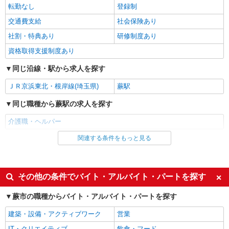
転勤なし
登録制
蕨市内 最寄り駅：蕨駅
交通費支給
社会保険あり
詳細を見る
キープ
社割・特典あり
研修制度あり
資格取得支援制度あり
派遣社員
株式会社kotrio /●SI-H-2102150
同じ沿線・駅から求人を探す
≪蕨駅≫高級シニアマンションで見回り/生活
相談など
ＪＲ京浜東北・根岸線(埼玉県)
蕨駅
時給1600円〜2250円 ＜日払い有/週払い有/交
同じ職種から蕨駅の求人を探す
通費全支給(ガソリン代含む)＞
蕨市
介護職・ヘルパー
関連する条件をもっと見る
同じ雇用形態から蕨駅の求人を探す
詳細を見る
キープ
アルバイト
パート
職業紹介
派遣社員
紹介予定派遣
株式会社kotrio /●SW-S-2087153
その他の条件でバイト・アルバイト・パートを探す
蕨駅／無理なく働く♪自立度高めな有料老人ホ
同じ特徴から蕨駅の求人を探す
蕨市の職種からバイト・アルバイト・パートを探す
ームパート職員
入社日応相談
履歴書不要
時給1550円〜2312円 ＜交通費全支給(ガソリ
建築・設備・アクティブワーク
営業
ン代含む)＞
Web面接OK
職場見学OKまたは説明会あり
IT・クリエイティブ
飲食・フード