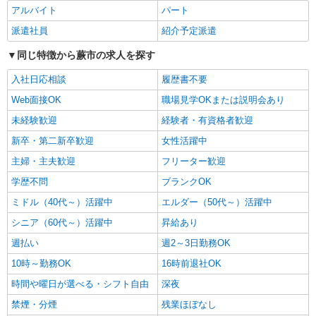
アルバイト
パート
ン代含む)＞
蕨市 ＜蕨駅チカ＞
派遣社員
紹介予定派遣
同じ特徴から蕨市の求人を探す
詳細を見る
キープ
入社日応相談
履歴書不要
派遣社員
Web面接OK
職場見学OKまたは説明会あり
株式会社トラストグロース 新宿本社 第3営業部
未経験歓迎
経験者・有資格者歓迎
グループホームでの介護士
時給：初任者1500円/実務者1600円/介福1700
新卒・第二新卒歓迎
女性活躍中
円 ※資格や経験などによる
主婦・主夫歓迎
フリーター歓迎
埼玉県蕨市
学歴不問
ブランクOK
詳細を見る
ミドル（40代～）活躍中
キープ
エルダー（50代～）活躍中
シニア（60代～）活躍中
昇給あり
職業紹介
週払い
週2～3日勤務OK
株式会社kotrio /●SW-S-2022168
10時～勤務OK
16時前退社OK
＜蕨駅＞デイサービスのパート募集≪週3勤務
≫≪夕方退社≫
時間や曜日が選べる・シフト自由
深夜
時給1550円〜2312円 ＜交通費全支給(ガソリ
禁煙・分煙
残業ほぼなし
ン代含む)＞