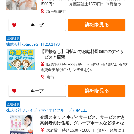
1500円〜 介護福祉士1550円〜 ※資格や経
験などによる
埼玉県蕨市
詳細を見る
キープ
派遣社員
株式会社kotrio /●SI-H-2101479
【面接なし】日払いでお給料即GETのデイサ
ービス＊蕨駅
時給1600円〜2250円 ＜日払い有/週払い有/交
通費全支給(ガソリン代含む)＞
蕨市
詳細を見る
キープ
派遣社員
株式会社ブレイブ（マイナビグループ）/MD11
介護スタッフ ◆デイサービス、サービス付き
高齢者向け住宅、グループホームなど様々な勤
務先から選べます。
未経験：時給1600〜1800円（資格・経験によ