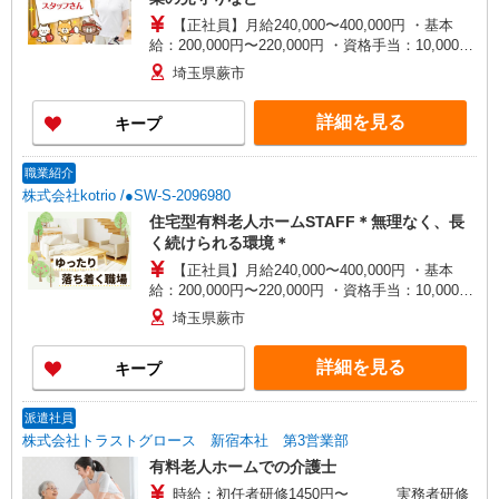
【正社員】月給240,000〜400,000円 ・基本
給：200,000円〜220,000円 ・資格手当：10,000〜
30,000円 ・役職手当：10,000〜70,000円 ・処遇改
埼玉県蕨市
善手当：20,000〜60,000円（勤続年数、保有資格
により変動） ・固定残業手当：20,000円（10時
詳細を見る
キープ
間） ※固定残業時間を超過する場合には超過勤務
手当として別途支給 ・夜勤手当：10,000円/1回
（上記給与とは別に支給） 下記資格をお持ちの方
職業紹介
歓迎 ・認知症介護基礎研修 ・初任者研修 ・実務
株式会社kotrio /●SW-S-2096980
者研修 ・介護福祉士 など
住宅型有料老人ホームSTAFF＊無理なく、長
く続けられる環境＊
【正社員】月給240,000〜400,000円 ・基本
給：200,000円〜220,000円 ・資格手当：10,000〜
30,000円 ・役職手当：10,000〜70,000円 ・処遇改
埼玉県蕨市
善手当：20,000〜60,000円（勤続年数、保有資格
により変動） ・固定残業手当：20,000円（10時
詳細を見る
キープ
間） ※固定残業時間を超過する場合には超過勤務
手当として別途支給 ・夜勤手当：10,000円/1回
（上記給与とは別に支給） 下記資格をお持ちの方
派遣社員
歓迎 ・認知症介護基礎研修 ・初任者研修 ・実務
株式会社トラストグロース 新宿本社 第3営業部
者研修 ・介護福祉士 など
有料老人ホームでの介護士
時給：初任者研修1450円〜 実務者研修