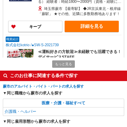
る） 経験者：時給1800〜2000円（資格・経験によ
る） ◎月収例 時給2000円×1日8時間×22日（週5
埼玉県蕨市 【最寄駅】 ◆JR京浜東北・根岸線
日）＝35万2000円 ◆昇給あり ◆支払い方法 ※日
「蕨駅」 ★その他、近隣に多数勤務地あります！
払い/週払い/月払い対応も可能です。詳しくは面談
時にご相談ください。 ◆交通費：別途全額支給 ※
詳細を見る
キープ
当社規定あり
職業紹介
株式会社kotrio /●SW-S-2021739
≪運転好きの方歓迎≫未経験でも活躍できる！
デイサービスSTAFF
時給1550円〜2312円 ＜交通費全支給(ガソリ
もっと見る
ン代含む)＞
このお仕事に関連する条件で探す
蕨市内 最寄り駅：蕨駅
蕨市のアルバイト・バイト・パートの求人を探す
詳細を見る
キープ
同じ職種から蕨市の求人を探す
職業紹介
医療・介護・福祉すべて
株式会社kotrio /●SW-S-2087097
介護職・ヘルパー
≪蕨駅≫未経験歓迎！高級老人ホームで見守
り/生活支援など
同じ雇用形態から蕨市の求人を探す
時給1550円〜2312円 ＜交通費全支給(ガソリ