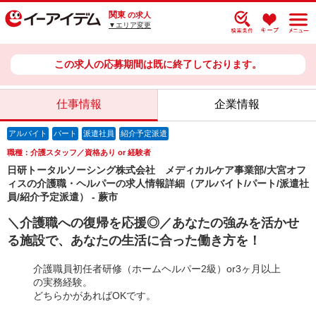
関東
の求人
▼エリア変更
この求人の応募期間は既に終了しております。
仕事情報
企業情報
アルバイト
パート
派遣社員
紹介予定派遣
職種：介護スタッフ／資格あり or 経験者
日研トータルソーシング株式会社 メディカルケア事業部/大宮オフ
ィスの介護職・ヘルパーの求人情報詳細（アルバイト/パート/派遣社
員/紹介予定派遣） - 蕨市
＼介護職への復帰を応援◎／あなたの強みを活かせ
る施設で、あなたの生活に合った働き方を！
介護職員初任者研修（ホームヘルパー2級）or3ヶ月以上
の実務経験。
どちらかがあればOKです。