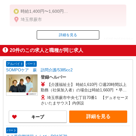
時給1,400円〜1,600円
埼玉県蕨市
◆無資格・経験者：時給1,400円〜
◆初任者研修・未経験：時給1,400円〜
◆初任者研修・経験者：時給1,450円〜
詳細を見る
ID：AE0526568394
◆介護福祉士：時給1,500円〜
◆ケアマネジャー：時給1,600円〜
20
件のこの求人と職種が同じ求人
掲載期間終了
※経験者は3ヶ月以上
※給与幅は経験・能力による
アルバイト
パート
SOMPOケア 蕨 訪問介護/5385cc2
★週払いOK（規定あり）
登録ヘルパー
【介護福祉士】 時給1,610円 ◎週20時間以上
勤務（社保加入者）の場合は時給1,660円 ＊早朝
夜間（〜8:00、18:00〜）：時給1,990円〜 ＊日曜
埼玉県蕨市中央七丁目70番1 【デュオセーヌ
祝日：時給1,910円〜 【実務者研修・初任者研修
さいたまサウス】内併設
（ヘルパー1級・2級）】 時給1,530円 ◎週20時間
以上勤務（社保加入者）の場合は時給1,580円 ＊
詳細を見る
キープ
早朝夜間（〜8:00、18:00〜）：時給1,890円〜 ＊
日曜祝日：時給1,830円〜 ◎身体介助、生活援助
が同時給 ◎キャンセル手当：職務時給の60％支給
パート