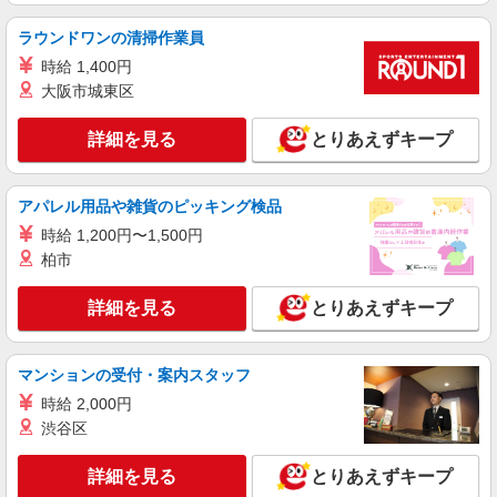
ラウンドワンの清掃作業員
正社員
株式会社東光 筑波商品センター
時給 1,400円
倉庫作業
大阪市城東区
月給188,000円〜247,000円（年齢・経験等に
よる） ※その他特別手当あり
詳細を見る
とりあえずキープ
茨城県つくばみらい市坂野新田1-4
アパレル用品や雑貨のピッキング検品
詳細を見る
キープ
時給 1,200円〜1,500円
NEW
柏市
正社員
UTエージェント株式会社 AGT北関東第一CUつくばエリア つくばみら
い第6CL《JOPH1-DC》
詳細を見る
とりあえずキープ
検査・検品・PC入力
時給：1,390円〜 月収例：246,000円（時給
マンションの受付・案内スタッフ
×8H実働×21日稼働＋各種手当）
時給 2,000円
茨城県つくばみらい市 勤務詳細：つくばみら
い市 通勤方法：徒歩/車/自転車/バイク 最寄り駅：
渋谷区
みどりの駅から車5分 ※構内の無料駐車場利用OK
詳細を見る
詳細を見る
キープ
とりあえずキープ