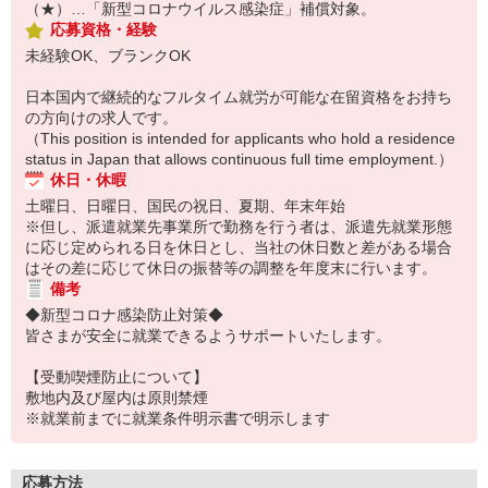
（★）…「新型コロナウイルス感染症」補償対象。
応募資格・経験
未経験OK、ブランクOK
日本国内で継続的なフルタイム就労が可能な在留資格をお持ち
の方向けの求人です。
（This position is intended for applicants who hold a residence
status in Japan that allows continuous full time employment.）
休日・休暇
土曜日、日曜日、国民の祝日、夏期、年末年始
※但し、派遣就業先事業所で勤務を行う者は、派遣先就業形態
に応じ定められる日を休日とし、当社の休日数と差がある場合
はその差に応じて休日の振替等の調整を年度末に行います。
備考
◆新型コロナ感染防止対策◆
皆さまが安全に就業できるようサポートいたします。
【受動喫煙防止について】
敷地内及び屋内は原則禁煙
※就業前までに就業条件明示書で明示します
応募方法