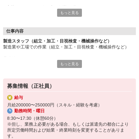
応募にあたり、経験や専門知識は問いません。
もっと見る
約束を守ること、きちんと連絡をすること、前向きに仕事へ取り
組むこと。
そんな姿勢を大切にできる方を歓迎します。
また、勤務時間やシフトなど柔軟に対応いただける方は、ご紹介
仕事内容
できるお仕事の幅も広がります。
製造スタッフ（組立・加工・目視検査・機械操作など）
製造業や工場での作業（組立・加工・目視検査・機械操作など）
長く働きたい――
その想いを、ここで実現しませんか？
具体的には・・・
製造業で正社員としてキャリアを築きたい方、ぜひご応募くださ
もっと見る
製品に不備がないか目視チェック
い。
部品を機械にセットしてボタン操作などなど
複雑な作業や力仕事はほとんどなく覚えやすいものばかり！
募集情報（正社員）
未経験の方もすぐに慣れていただけると思います。
給与
※当社（株）テクノ・サービスに正社員採用の上で、派遣就業先事
月給200000〜250000円（スキル・経験を考慮）
業所へ派遣となります。
勤務時間・曜日
8:30〜17:30（休憩60分）
※但し、業務上必要がある場合、もしくは派遣先の都合により
所定労働時間および始業・終業時刻を変更することがありま
す。