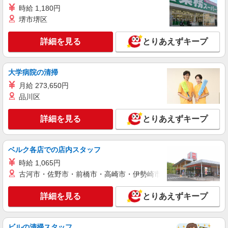
時給1500円 ※時間外時給：1875円 ※休出時
時給 1,180円
給：1975円 ※深夜割増：375円
堺市堺区
茨城県つくばみらい市
詳細を見る
とりあえずキープ
詳細を見る
キープ
大学病院の清掃
派遣社員
日研トータルソーシング株式会社（お仕事No.4A053-JS）
月給 273,650円
プラスチック製品の検査・梱包
品川区
時給1300円 昇給あり※別途交通費支給 ＜月収
＞ 224000円以上可 160H＋残業1625円×10H
詳細を見る
とりあえずキープ
茨城県つくばみらい市
ベルク各店での店内スタッフ
詳細を見る
キープ
時給 1,065円
古河市・佐野市・前橋市・高崎市・伊勢崎市・太田市・館林市・
派遣社員
日研トータルソーシング株式会社（お仕事No.4A063-JS）
詳細を見る
とりあえずキープ
住宅用部材の製造
時給1380円 別途交通費支給 ＜月収＞ 220000
円以上可 160H
ビルの清掃スタッフ