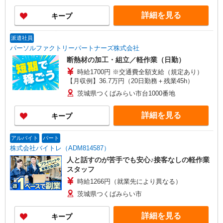
詳細を見る
キープ
派遣社員
パーソルファクトリーパートナーズ株式会社
断熱材の加工・組立／軽作業（日勤）
時給1700円 ※交通費全額支給（規定あり）
【月収例】36.7万円（20日勤務＋残業45h）
茨城県つくばみらい市台1000番地
詳細を見る
キープ
アルバイト
パート
株式会社バイトレ（ADM814587）
人と話すのが苦手でも安心♪接客なしの軽作業
スタッフ
時給1266円（就業先により異なる）
茨城県つくばみらい市
詳細を見る
キープ