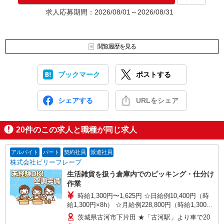
★入社前に配属先が決定する場合もございます。
求人応募期間：2026/08/01～2026/08/31
いずれの場合も、入社された時点で給与が発生します。（当社規
定あり）
▼面接地▼
閲覧履歴を見る
株式会社テクノ・サービス つくば営業所
〒305-0032 茨城県つくば市竹園1-6-1 つくばビルディング11階
ブックマーク
ポストする
シェアする
URLをシェア
20
件のこの求人と職種が同じ求人
アルバイト
パート
契約社員
派遣社員
株式会社ビリーフレーブ
生活雑貨を扱う倉庫内でのピッキング・仕分け
作業
時給1,300円〜1,625円 ☆日給例10,400円（時
給1,300円×8h） ☆月給例228,800円（時給1,300円
×8h×22日） ※経験・能力等による
茨城県古河市下片田 ★「古河駅」より車で20