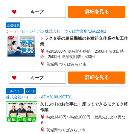
り深夜手当等の金額は変動します。 ※交通費規定
内支給 □■□特別手当最大59万円□■□ ※入社祝い金
詳細を見る
キープ
最大55万円（規定有）＋勤続手当4万円（年2回、
各2万円/規定有） 「時給2000円スタート」に加
え、「1年ごとの昇給」があるため、 長く働くほ
派遣社員
ど手堅く稼げる仕組みです！ ★当社では稼げる高
シーデーピージャパン株式会社 つくば営業所/16A22401
収入部署の在籍比率高め！
トラクタ等の農業機械の各種組立作業や加工作
業
時給2000円 ※時間外時給：2500円 ※休出時
給：2500円 ※深夜割増：500円
茨城県 つくばみらい市
詳細を見る
キープ
アルバイト
パート
株式会社バイトレ（ADM819919GT01）
久しぶりのお仕事に｜座ってできるモクモク軽
作業
時給1448円〜時給1600円（就業先により異な
る）
茨城県つくばみらい市