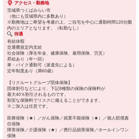
アクセス・勤務地
茨城県つくばみらい市
（他にも茨城県内に多数あり）
※勤務地はご希望を考慮の上、ご自宅を中心に通勤時間120分圏
内のエリアとなります。（転勤なし）
待遇
有給休暇
交通費規定内支給
社会保険（厚生年金、健康保険、雇用保険、労災）
昇給あり（年一回）
車・バイク通勤可（派遣先による）
定年制度あり（満60歳）
【リクルートグループ団体保険】
団体割引などにより、下記8種類の保険の保険料が
最大40％割引されるものです。
割安な保険料でリスクに備えることができます。
※ご加入は任意です。
医療保険（★）／がん保険／就業不能保険（★）／個人賠償責
任保険
障害保険／介護保険（★）／携行品損害保険／ホールインワン
保険