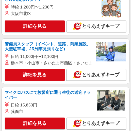
茨城県つくばみらい市
時給 1,200円〜1,200円
大阪市北区
詳細を見る
キープ
詳細を見る
とりあえずキープ
派遣社員
日研トータルソーシング株式会社（お仕事No.4A596）
トラクタの組立・溶接・塗装・部品加工
警備員スタッフ（イベント、道路、商業施設、
時給1900円 別途交通費全額支給 ＜月収＞
大型駐車場、JR列車見張りなど）
346000円以上可 155H＋残業2375円×10H＋深夜
日給 11,000円〜12,100円
475円×60H
茨城県つくばみらい市
栃木市・小山市・さいたま市西区・さいたま市岩槻区・久喜市・
詳細を見る
キープ
詳細を見る
とりあえずキープ
パート
マイクロバスにて教習所に通う生徒の送迎ドラ
株式会社東光 筑波商品センター
イバー
梱包・ピッキングスタッフ（軽作業）
日給 15,850円
時給1,100円〜 ※経験者の方は優遇します。
箕面市
茨城県つくばみらい市坂野新田1-4
詳細を見る
とりあえずキープ
詳細を見る
キープ