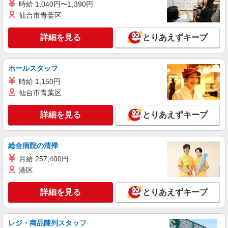
株式会社バイトレ（ADM815264）
時給 1,040円〜1,390円
仙台市青葉区
手のひらサイズ中心◎数える・詰めるだけの超
かんたん作業
詳細を見る
とりあえずキープ
時給1200円（就業先により異なる）
茨城県つくばみらい市
ホールスタッフ
詳細を見る
キープ
時給 1,150円
仙台市青葉区
正社員
日研トータルソーシング株式会社（お仕事No.NS0230）
詳細を見る
とりあえずキープ
トラクタの組立・溶接・塗装・部品加工
月給270000円 別途交通費全額支給 ＜月収＞
325000円以上可 月給270000円＋残業2178円×20H
総合病院の清掃
＋深夜436円×27.5H
茨城県つくばみらい市
月給 257,400円
港区
詳細を見る
キープ
詳細を見る
とりあえずキープ
派遣社員
シーデーピージャパン株式会社 つくば営業所/16A36501
農機具部品の組立・ラベル貼り・ピッキング
レジ・商品陳列スタッフ