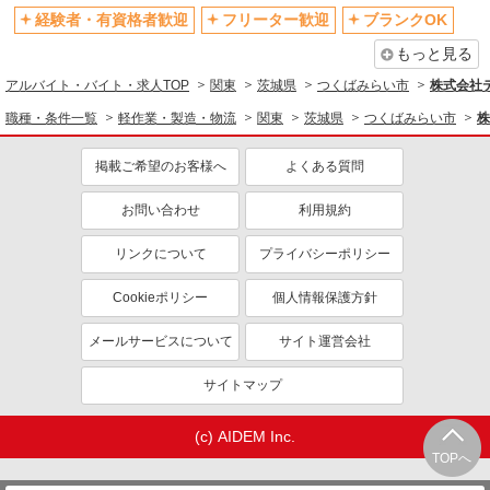
経験者・有資格者歓迎
フリーター歓迎
ブランクOK
もっと見る
アルバイト・バイト・求人TOP
関東
茨城県
つくばみらい市
株式会社
職種・条件一覧
軽作業・製造・物流
関東
茨城県
つくばみらい市
株
掲載ご希望のお客様へ
よくある質問
お問い合わせ
利用規約
リンクについて
プライバシーポリシー
Cookieポリシー
個人情報保護方針
メールサービスについて
サイト運営会社
サイトマップ
(c) AIDEM Inc.
TOPへ