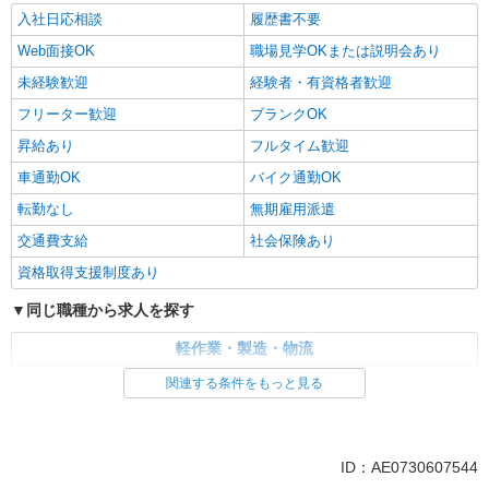
入社日応相談
履歴書不要
Web面接OK
職場見学OKまたは説明会あり
未経験歓迎
経験者・有資格者歓迎
フリーター歓迎
ブランクOK
昇給あり
フルタイム歓迎
車通勤OK
バイク通勤OK
転勤なし
無期雇用派遣
交通費支給
社会保険あり
資格取得支援制度あり
同じ職種から求人を探す
軽作業・製造・物流
入出庫・商品管理・検品・検査
製造・組立・加工
関連する条件をもっと見る
同じ特徴から求人を探す
未経験歓迎
車通勤OK
ID：AE0730607544
交通費支給
社会保険あり