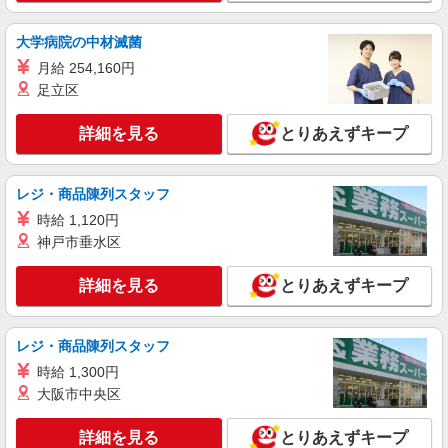
NEW
正社員
大学病院の中材滅菌
UTエージェント株式会社 AGT北関東第一CU つくばエリア つくばみ
らい第6CL《JOPH1C》
月給 254,160円
PC入力・検査・検品
足立区
月給:233,000円〜 月収例：246,000円（月給＋
各種手当）
詳細を見る
とりあえずキープ
茨城県つくばみらい市 勤務詳細：つくばみら
い市 通勤方法：徒歩/車/自転車/バイク 最寄り駅：
みどりの駅から車5分 ※構内の（無料）駐車場利
レジ・商品陳列スタッフ
用OK
詳細を見る
キープ
時給 1,120円
神戸市垂水区
派遣社員
株式会社グランド 営業開発部
詳細を見る
とりあえずキープ
フィルムの検査・カット
<時給>1,550円 ＊月収例：267,375円 （実働
レジ・商品陳列スタッフ
8H×20日+残業10Hの場合） ＊週払いOK（規定
有） ＊交通費規定内支給あり
時給 1,300円
茨城県つくばみらい市南字須賀 ＊変更の範
囲：入社時より変動なし
大阪市中央区
詳細を見る
詳細を見る
キープ
とりあえずキープ