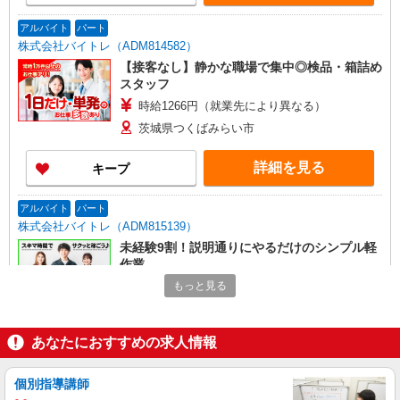
アルバイト
パート
株式会社バイトレ（ADM814582）
【接客なし】静かな職場で集中◎検品・箱詰め
スタッフ
時給1266円（就業先により異なる）
茨城県つくばみらい市
詳細を見る
キープ
アルバイト
パート
株式会社バイトレ（ADM815139）
未経験9割！説明通りにやるだけのシンプル軽
作業
時給1350円（就業先により異なる）
もっと見る
茨城県つくばみらい市
あなたにおすすめの求人情報
詳細を見る
キープ
個別指導講師
アルバイト
パート