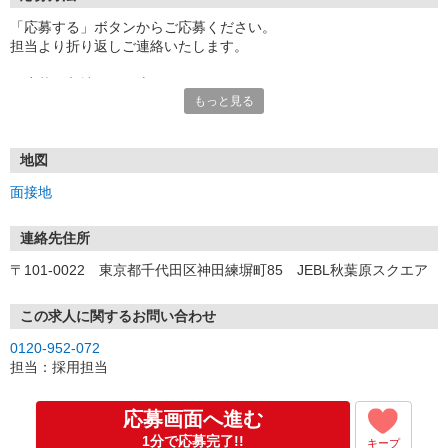
「応募する」ボタンからご応募ください。
担当より折り返しご連絡いたします。
≪応募〜入社までの流れ≫
もっと見る
▼書類選考（最短翌営業日）
*応募時にいただいた内容で書類選考させていただきます。
▼面接（最短翌営業日、30分程度）
*来社面接またはオンライン面接が可能です。
地図
*面接時、履歴書・職務経歴書の提出は不要です。
面接地
（応募情報不足の場合は、履歴書・職務経歴書を頂くケースがあ
ります。）
▼内定（面接後、最短翌営業日）
連絡先住所
*当社より内定通知をお送りします。
〒101-0022 東京都千代田区神田練塀町85 JEBL秋葉原スクエア
*内定にご承諾いただけましたら、採用決定となります。
▼入社（毎月1日、16日 ※休日の場合は後倒し）
*当社の正社員としてご入社いただきます。
この求人に関するお問い合わせ
*辞令の授与、オリエンテーションをお受けいただきます。
0120-952-072
▼配属先の決定（★）
担当：採用担当
*当社が配属先を決定します。
*配属先を実際にご確認いただき、最終確定します。
▼就業開始
応募画面へ進む
*配属先にて、当社の派遣スタッフとしてご就業いただきます。
1分で応募完了!!
キープ