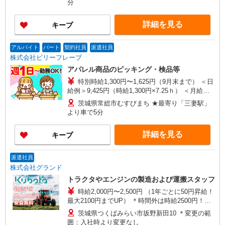
分
詳細を見る
キープ
アルバイト
パート
契約社員
派遣社員
株式会社ビリーフレーブ
アパレル商品のピッキング・検品等
特別時給1,300円〜1,625円（9月末まで） ＜日
給例＞9,425円（時給1,300円×7.25ｈ） ＜月給例
＞207,350円（時給1,300円×7.25ｈ×22日） 時給
茨城県常総市むすびまち ★最寄り「三妻駅」
1,200円〜1,500円（通常時給） ＜日給例＞8,700
より車で5分
円（時給1,200円×7.25h） ＜月給例＞191,400円
（時給1,200円×7.25h×22日） ※経験・能力等によ
詳細を見る
キープ
る
派遣社員
株式会社グランド
トラクタやエンジンの製造および運搬スタッフ
時給2,000円〜2,500円 （1年ごとに50円昇給！
最大2100円までUP） ＊時間外は時給2500円！
【月収例】 362,500円〜388,750円 （実働
茨城県つくばみらい市坂野新田10 ＊変更の範
7.75h×20日＋残業20h＋深夜手当） ※配属先によ
囲：入社時より変更なし