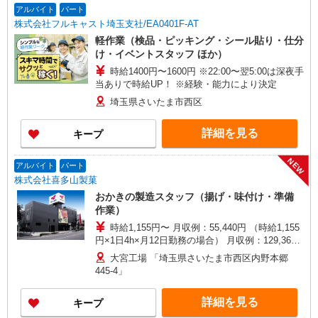
アルバイト
パート
株式会社フルキャスト埼玉支社/EA0401F-AT
軽作業（検品・ピッキング・シール貼り・仕分
け・イベントスタッフ ほか）
時給1400円〜1600円 ※22:00〜翌5:00は深夜手
当ありで時給UP！ ※経験・能力により決定
埼玉県さいたま市西区
詳細を見る
キープ
NEW
アルバイト
パート
株式会社喜多山製菓
おかきの製造スタッフ（揚げ・味付け・準備
作業）
時給1,155円〜 月収例：55,440円 （時給1,155
円×1日4h×月12日勤務の場合） 月収例：129,360
円 （時給1,155円×1日7h×月16日勤務の場合）
大宮工場 「埼玉県さいたま市西区内野本郷
445-4」
詳細を見る
キープ