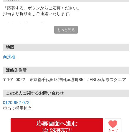
「応募する」ボタンからご応募ください。
担当より折り返しご連絡いたします。
≪応募〜入社までの流れ≫
もっと見る
▼書類選考（最短翌営業日）
*応募時にいただいた内容で書類選考させていただきます。
▼面接（最短翌営業日、30分程度）
*来社面接またはオンライン面接が可能です。
地図
*面接時、履歴書・職務経歴書の提出は不要です。
面接地
（応募情報不足の場合は、履歴書・職務経歴書を頂くケースがあ
ります。）
▼内定（面接後、最短翌営業日）
連絡先住所
*当社より内定通知をお送りします。
〒101-0022 東京都千代田区神田練塀町85 JEBL秋葉原スクエア
*内定にご承諾いただけましたら、採用決定となります。
▼入社（毎月1日、16日 ※休日の場合は後倒し）
*当社の正社員としてご入社いただきます。
この求人に関するお問い合わせ
*辞令の授与、オリエンテーションをお受けいただきます。
0120-952-072
▼配属先の決定（★）
担当：採用担当
*当社が配属先を決定します。
*配属先を実際にご確認いただき、最終確定します。
▼就業開始
応募画面へ進む
*配属先にて、当社の派遣スタッフとしてご就業いただきます。
1分で応募完了!!
キープ