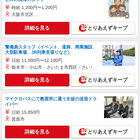
時給 1,200円〜1,200円
詳細を見る
キープ
大阪市北区
正社員
職業紹介
詳細を見る
とりあえずキープ
株式会社リオン
アルミサッシの製造スタッフ
警備員スタッフ（イベント、道路、商業施設、
月給245,000円〜280,000円（経験・能力によ
大型駐車場、JR列車見張りなど）
る）
日給 11,000円〜12,100円
埼玉県さいたま市西区
栃木市・小山市・さいたま市西区・さいたま市岩槻区・久喜市・
詳細を見る
キープ
詳細を見る
とりあえずキープ
正社員
職業紹介
株式会社リオン
マイクロバスにて教習所に通う生徒の送迎ドラ
液晶モニターの製造スタッフ
イバー
月給245,000円〜280,000円（経験・能力によ
日給 15,850円
る）
箕面市
埼玉県さいたま市西区
詳細を見る
とりあえずキープ
詳細を見る
キープ