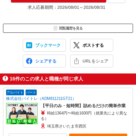
★入社前に配属先が決定する場合もございます。
求人応募期間：2026/08/01～2026/08/31
いずれの場合も、入社された時点で給与が発生します。（当社規
定あり）
▼面接地▼
閲覧履歴を見る
株式会社テクノ・サービス さいたま営業所
〒330-0845 埼玉県さいたま市大宮区仲町3-13-1 住友生命大宮第
2ビル3階
ブックマーク
ポストする
シェアする
URLをシェア
16
件のこの求人と職種が同じ求人
アルバイト
パート
株式会社バイトレ（ADM811211GT21）
【平日のみ・短時間】詰めるだけの簡単作業
時給1364円〜時給1600円（就業先により異な
る）
埼玉県さいたま市西区