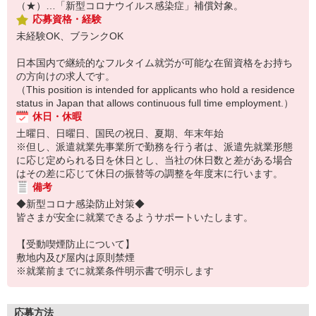
（★）…「新型コロナウイルス感染症」補償対象。
応募資格・経験
未経験OK、ブランクOK
日本国内で継続的なフルタイム就労が可能な在留資格をお持ち
の方向けの求人です。
（This position is intended for applicants who hold a residence
status in Japan that allows continuous full time employment.）
休日・休暇
土曜日、日曜日、国民の祝日、夏期、年末年始
※但し、派遣就業先事業所で勤務を行う者は、派遣先就業形態
に応じ定められる日を休日とし、当社の休日数と差がある場合
はその差に応じて休日の振替等の調整を年度末に行います。
備考
◆新型コロナ感染防止対策◆
皆さまが安全に就業できるようサポートいたします。
【受動喫煙防止について】
敷地内及び屋内は原則禁煙
※就業前までに就業条件明示書で明示します
応募方法