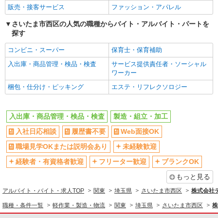
販売・接客サービス
ファッション・アパレル
さいたま市西区の人気の職種からバイト・アルバイト・パートを
探す
コンビニ・スーパー
保育士・保育補助
入出庫・商品管理・検品・検査
サービス提供責任者・ソーシャル
ワーカー
梱包・仕分け・ピッキング
エステ・リフレクソロジー
入出庫・商品管理・検品・検査
製造・組立・加工
入社日応相談
履歴書不要
Web面接OK
職場見学OKまたは説明会あり
未経験歓迎
経験者・有資格者歓迎
フリーター歓迎
ブランクOK
もっと見る
アルバイト・バイト・求人TOP
関東
埼玉県
さいたま市西区
株式会社
職種・条件一覧
軽作業・製造・物流
関東
埼玉県
さいたま市西区
株