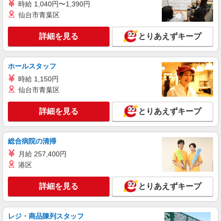
時給 1,040円〜1,390円
正社員
仙台市青葉区
河合（カワエ）電子工業株式会社
プラスチック製品の［1］製造業務（一般）
詳細を見る
とりあえずキープ
［2］製造責任者
年俸 350万円〜500万円(14分割) ※経験年齢
により異なる
ホールスタッフ
大宮工場（埼玉県さいたま市西区宮前町695）
時給 1,150円
仙台市青葉区
詳細を見る
キープ
詳細を見る
とりあえずキープ
派遣社員
株式会社テクノ・サービス/お仕事No/0885761
目視検査・梱包
総合病院の清掃
時給1400円交通費全額支給
月給 257,400円
港区
埼玉県さいたま市西区 ＊車・バイク通勤OK
詳細を見る
とりあえずキープ
詳細を見る
キープ
派遣社員
レジ・商品陳列スタッフ
株式会社テクノ・サービス/お仕事No/0904252