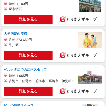
時給 1,180円
製造補助・品質管理
堺市堺区
時給1300円交通費全額支給
埼玉県さいたま市西区
詳細を見る
とりあえずキープ
詳細を見る
キープ
大学病院の清掃
派遣社員
月給 273,650円
株式会社テクノ・サービス/お仕事No/0879819
品川区
ネジの目視検査、梱包
時給1300円交通費全額支給
詳細を見る
とりあえずキープ
埼玉県さいたま市西区 ＊車・バイク通勤OK
ベルク各店での店内スタッフ
詳細を見る
キープ
時給 1,065円
古河市・佐野市・前橋市・高崎市・伊勢崎市・太田市・館林市・
派遣社員
株式会社綜合キャリアオプション（1314VJ0805G19★91-N-T4）
詳細を見る
とりあえずキープ
機械オペレーター/日払いOK
時給1,450円 交通費：既定支給
埼玉県さいたま市西区
ビルの清掃スタッフ