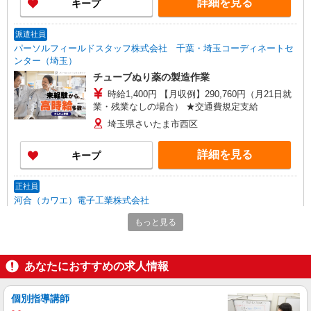
詳細を見る
キープ
派遣社員
パーソルフィールドスタッフ株式会社 千葉・埼玉コーディネートセ
ンター（埼玉）
チューブぬり薬の製造作業
時給1,400円 【月収例】290,760円（月21日就
業・残業なしの場合） ★交通費規定支給
埼玉県さいたま市西区
詳細を見る
キープ
正社員
河合（カワエ）電子工業株式会社
品質管理
もっと見る
年俸 350万円〜500万円(14分割) ※経験年齢
により異なる
大宮工場（埼玉県さいたま市西区宮前町695）
あなたにおすすめの求人情報
詳細を見る
キープ
個別指導講師