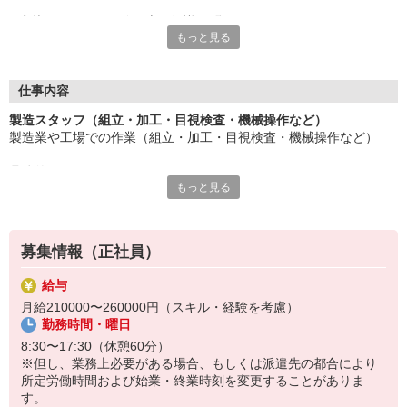
応募にあたり、経験や専門知識は問いません。
もっと見る
約束を守ること、きちんと連絡をすること、前向きに仕事へ取り
組むこと。
そんな姿勢を大切にできる方を歓迎します。
また、勤務時間やシフトなど柔軟に対応いただける方は、ご紹介
仕事内容
できるお仕事の幅も広がります。
製造スタッフ（組立・加工・目視検査・機械操作など）
製造業や工場での作業（組立・加工・目視検査・機械操作など）
長く働きたい――
その想いを、ここで実現しませんか？
具体的には・・・
製造業で正社員としてキャリアを築きたい方、ぜひご応募くださ
もっと見る
製品に不備がないか目視チェック
い。
部品を機械にセットしてボタン操作などなど
複雑な作業や力仕事はほとんどなく覚えやすいものばかり！
募集情報（正社員）
未経験の方もすぐに慣れていただけると思います。
給与
※当社（株）テクノ・サービスに正社員採用の上で、派遣就業先事
月給210000〜260000円（スキル・経験を考慮）
業所へ派遣となります。
勤務時間・曜日
8:30〜17:30（休憩60分）
※但し、業務上必要がある場合、もしくは派遣先の都合により
所定労働時間および始業・終業時刻を変更することがありま
す。