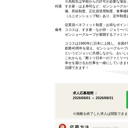
※高校生は学校からの許可が必要な場合
待遇
すき家・はま寿司など、ゼンショーグル
備、昇給制度、正社員登用制度、食事補
（ユニオンショップ制）あり、定年制度あ
従業員ベネフィット制度：お得なポイン
備考
ココスは、すき家・なか卯・ジョリーパ
ゼンショーグループが展開するファミリ
ココスは1980年に日本に上陸し、全国
創業40周年を迎え、ゼンショーグルー
というビジョンに共感しながら、おいし
これからも「断トツ日本一のファミリー
幸せを届けるお仕事を一緒にしていきま
活躍できます！
求人応募期間 ：
2026/08/01 ～ 2026/08/31
※掲載を終了した求人は閲覧できま