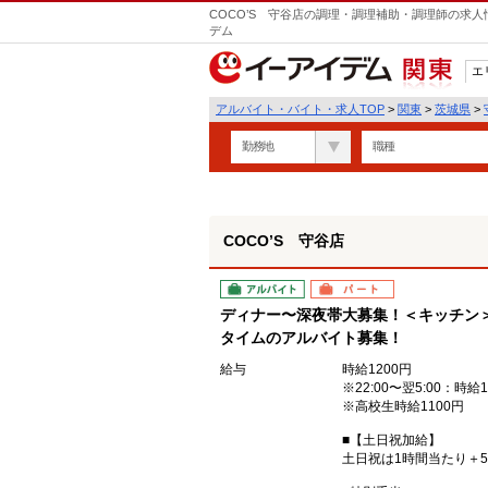
COCO’S 守谷店の調理・調理補助・調理師の求人
デム
エ
関東
アルバイト・バイト・求人TOP
>
関東
>
茨城県
>
勤務地
職種
COCO’S 守谷店
アルバイト
パート
ディナー〜深夜帯大募集！＜キッチン
タイムのアルバイト募集！
給与
時給1200円
※22:00〜翌5:00：時給1
※高校生時給1100円
■【土日祝加給】
土日祝は1時間当たり＋5