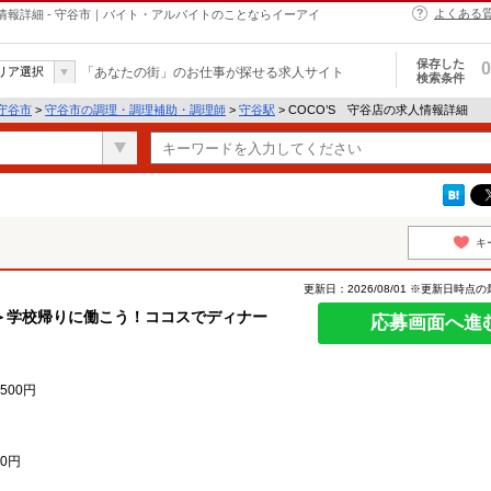
よくある
情報詳細 - 守谷市｜バイト・アルバイトのことならイーアイ
保存した
0
リア選択
「あなたの街」のお仕事が探せる求人サイト
検索条件
守谷市
>
守谷市の調理・調理補助・調理師
>
守谷駅
> COCO’S 守谷店の求人情報詳細
キ
更新日：2026/08/01 ※更新日時点
＞学校帰りに働こう！ココスでディナー
応募画面へ進
500円
0円