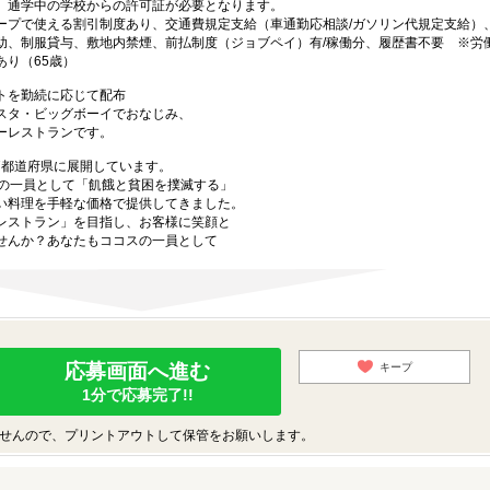
、通学中の学校からの許可証が必要となります。
ープで使える割引制度あり、交通費規定支給（車通勤応相談/ガソリン代規定支給）
助、制服貸与、敷地内禁煙、前払制度（ジョブペイ）有/稼働分、履歴書不要 ※労
り（65歳）
トを勤続に応じて配布
スタ・ビッグボーイでおなじみ、
ーレストランです。
47都道府県に展開しています。
プの一員として「飢餓と貧困を撲滅する」
い料理を手軽な価格で提供してきました。
レストラン」を目指し、お客様に笑顔と
せんか？あなたもココスの一員として
応募画面へ進む
キープ
1分で応募完了!!
せんので、プリントアウトして保管をお願いします。