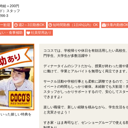
）時給＋200円
ド）スタッフ
66-3
ー歓迎
週2～3日勤務OK
短時間勤務（1日4h以内）OK
扶養内勤務O
ない・食事補助
社員登用あり
ココスでは、学校帰りや休日を有効活用したい高校生
門学生、大学生が多数活躍中！
ディナータイムのシフトだから、授業が終わった後や
に働けて、学業とアルバイトを無理なく両立できます
サークル活動や学校行事とも柔軟に調整できるので、
イベートの時間もしっかり確保。未経験でも大歓迎！
スタッフがしっかりサポートするので、安心してスタ
できますよ♪
楽しい職場で、新しい経験を積みながら、学生生活を
と充実させよう！
といった嬉しい特典を
すき家・はま寿司など、ゼンショーグループで使える
制度あり。