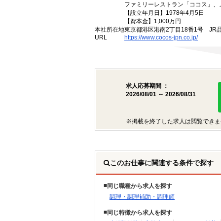
ファミリーレストラン「ココス」、
【設立年月日】1978年4月5日
【資本金】1,000万円
本社所在地
東京都港区港南2丁目18番1号 JR
URL
https://www.cocos-jpn.co.jp/
求人応募期間 ：
2026/08/01 ～ 2026/08/31
※掲載を終了した求人は閲覧できま
このお仕事に関連する条件で探す
同じ職種から求人を探す
調理・調理補助・調理師
同じ特徴から求人を探す