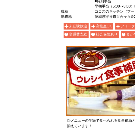
■特別手当
早朝手当（5:00〜8:00
職種
ココスのキッチン（フー
勤務地
茨城県守谷市百合ヶ丘3-2
未経験歓迎
高校生OK
フリータ
交通費支給
社会保険あり
まか
◎メニューの半額で食べられる食事補助
揃えています！