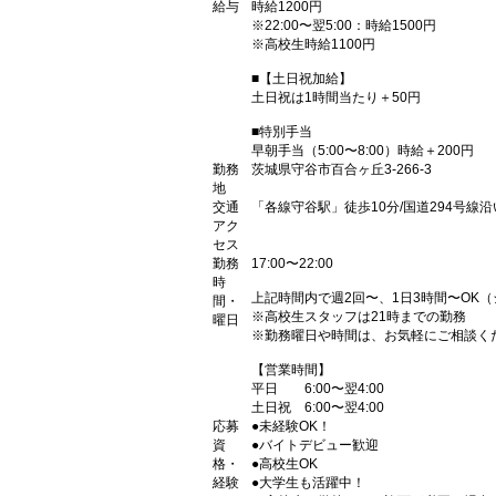
給与
時給1200円
※22:00〜翌5:00：時給1500円
※高校生時給1100円
■【土日祝加給】
土日祝は1時間当たり＋50円
■特別手当
早朝手当（5:00〜8:00）時給＋200円
勤務
茨城県守谷市百合ヶ丘3-266-3
地
交通
「各線守谷駅」徒歩10分/国道294号線沿
アク
セス
勤務
17:00〜22:00
時
上記時間内で週2回〜、1日3時間〜OK
間・
※高校生スタッフは21時までの勤務
曜日
※勤務曜日や時間は、お気軽にご相談く
【営業時間】
平日 6:00〜翌4:00
土日祝 6:00〜翌4:00
応募
●未経験OK！
資
●バイトデビュー歓迎
格・
●高校生OK
経験
●大学生も活躍中！