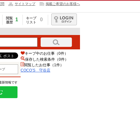
質問
サイトマップ
掲載ご希望のお客様へ
閲覧
キープ
1
0
履歴
リスト
ログイン
キープ中のお仕事（0件）
保存した検索条件（
0
件）
閲覧したお仕事（1件）
ープ
COCO’S 守谷店
の最新情報です
む