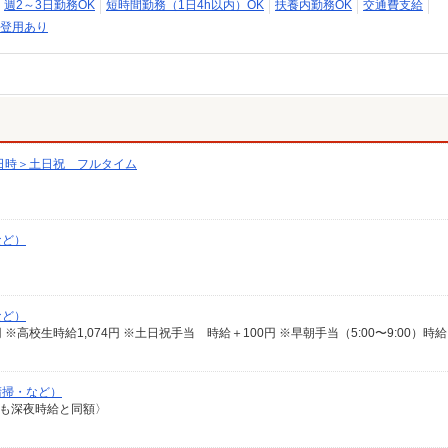
週2～3日勤務OK
短時間勤務（1日4h以内）OK
扶養内勤務OK
交通費支給
登用あり
日時＞土日祝 フルタイム
など）
など）
438円 ※高校生時給1,074円 ※土日祝手当 時給＋100円 ※早朝手当（5:00〜9:00）時給
清掃・など）
:00も深夜時給と同額〉