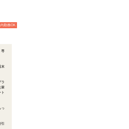
内勤務OK
、専
週末
。
プラ
先輩
ート
もっ
割引