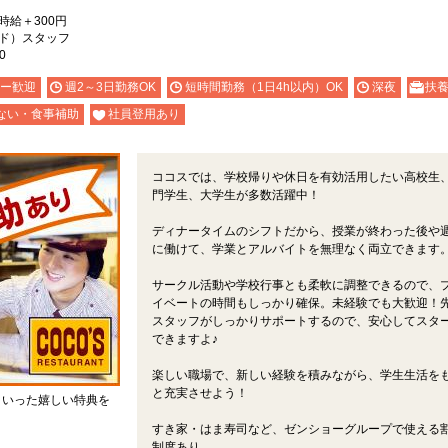
）時給＋300円
ド）スタッフ
0
ー歓迎
週2～3日勤務OK
短時間勤務（1日4h以内）OK
深夜
扶養
ない・食事補助
社員登用あり
ココスでは、学校帰りや休日を有効活用したい高校生
門学生、大学生が多数活躍中！
ディナータイムのシフトだから、授業が終わった後や
に働けて、学業とアルバイトを無理なく両立できます
サークル活動や学校行事とも柔軟に調整できるので、
イベートの時間もしっかり確保。未経験でも大歓迎！
スタッフがしっかりサポートするので、安心してスタ
できますよ♪
楽しい職場で、新しい経験を積みながら、学生生活を
と充実させよう！
といった嬉しい特典を
すき家・はま寿司など、ゼンショーグループで使える
制度あり。