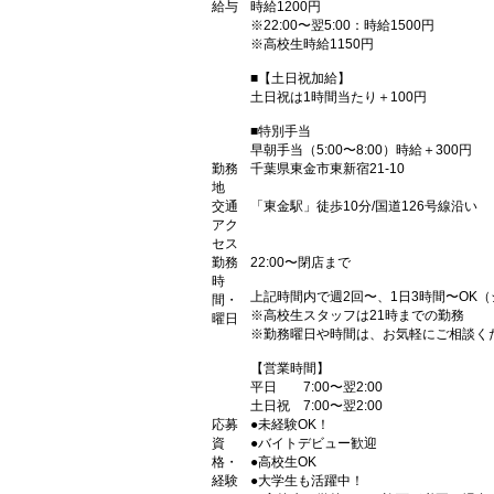
給与
時給1200円
※22:00〜翌5:00：時給1500円
※高校生時給1150円
■【土日祝加給】
土日祝は1時間当たり＋100円
■特別手当
早朝手当（5:00〜8:00）時給＋300円
勤務
千葉県東金市東新宿21-10
地
交通
「東金駅」徒歩10分/国道126号線沿い
アク
セス
勤務
22:00〜閉店まで
時
上記時間内で週2回〜、1日3時間〜OK
間・
※高校生スタッフは21時までの勤務
曜日
※勤務曜日や時間は、お気軽にご相談く
【営業時間】
平日 7:00〜翌2:00
土日祝 7:00〜翌2:00
応募
●未経験OK！
資
●バイトデビュー歓迎
格・
●高校生OK
経験
●大学生も活躍中！