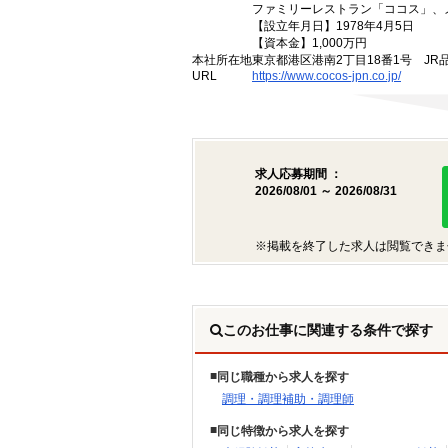
ファミリーレストラン「ココス」、
【設立年月日】1978年4月5日
【資本金】1,000万円
本社所在地
東京都港区港南2丁目18番1号 JR
URL
https://www.cocos-jpn.co.jp/
求人応募期間 ：
2026/08/01 ～ 2026/08/31
※掲載を終了した求人は閲覧できま
このお仕事に関連する条件で探す
同じ職種から求人を探す
調理・調理補助・調理師
同じ特徴から求人を探す