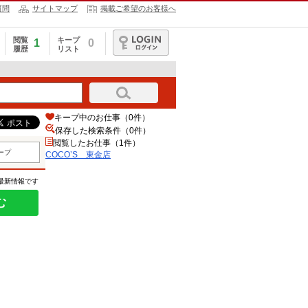
質問
サイトマップ
掲載ご希望のお客様へ
閲覧
キープ
1
0
履歴
リスト
ログイン
キープ中のお仕事（0件）
保存した検索条件（
0
件）
閲覧したお仕事（1件）
ープ
COCO’S 東金店
の最新情報です
む