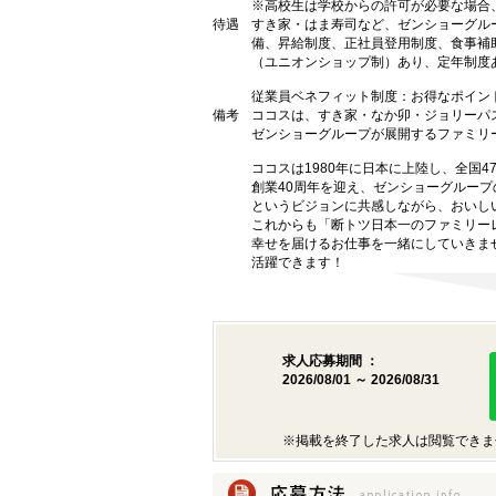
※高校生は学校からの許可が必要な場合
待遇
すき家・はま寿司など、ゼンショーグル
備、昇給制度、正社員登用制度、食事補
（ユニオンショップ制）あり、定年制度あ
従業員ベネフィット制度：お得なポイン
備考
ココスは、すき家・なか卯・ジョリーパ
ゼンショーグループが展開するファミリ
ココスは1980年に日本に上陸し、全国
創業40周年を迎え、ゼンショーグルー
というビジョンに共感しながら、おいし
これからも「断トツ日本一のファミリー
幸せを届けるお仕事を一緒にしていきま
活躍できます！
求人応募期間 ：
2026/08/01 ～ 2026/08/31
※掲載を終了した求人は閲覧できま