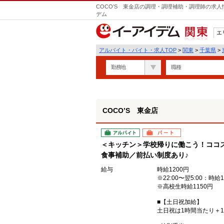
COCO’S 東金店の調理・調理補助・調理師の求人
デム
エ
関東
アルバイト・バイト・求人TOP
>
関東
>
千葉県
>
勤務地
職種
COCO’S 東金店
アルバイト
パート
＜キッチン＞学校帰りに働こう！ココ
食事補助／前払い制度あり♪
給与
時給1200円
※22:00〜翌5:00：時給1
※高校生時給1150円
■【土日祝加給】
土日祝は1時間当たり＋1