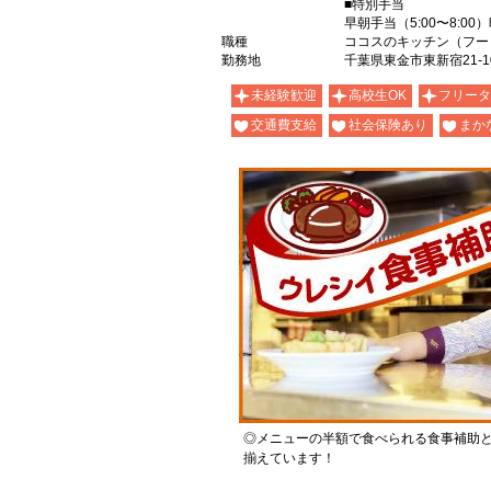
■特別手当
早朝手当（5:00〜8:00
職種
ココスのキッチン（フー
勤務地
千葉県東金市東新宿21-1
未経験歓迎
高校生OK
フリータ
交通費支給
社会保険あり
まか
◎メニューの半額で食べられる食事補助
揃えています！