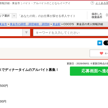
よくある
情報詳細 - 東金市｜バイト・アルバイトのことならイーアイ
保存した
0
リア選択
「あなたの街」のお仕事が探せる求人サイト
検索条件
東金市
>
東金市の調理・調理補助・調理師
>
東金駅
> COCO’S 東金店の求人情報詳細
キ
更新日：2026/08/01 ※更新日時点
スでディナータイムのアルバイト募集！
応募画面へ進
500円
00円