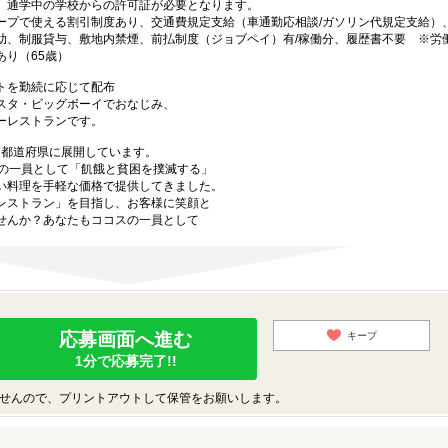
、通学中の学校からの許可証が必要となります。
ープで使える割引制度あり、交通費規定支給（車通勤応相談/ガソリン代規定支給）
助、制服貸与、敷地内禁煙、前払制度（ジョブペイ）有/稼働分、履歴書不要 ※労
り（65歳）
トを勤続に応じて配布
スタ・ビッグボーイでおなじみ、
ーレストランです。
47都道府県に展開しています。
プの一員として「飢餓と貧困を撲滅する」
い料理を手軽な価格で提供してきました。
レストラン」を目指し、お客様に笑顔と
せんか？あなたもココスの一員として
応募画面へ進む
キープ
1分で応募完了!!
せんので、プリントアウトして保管をお願いします。