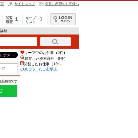
質問
サイトマップ
掲載ご希望のお客様へ
閲覧
キープ
1
0
履歴
リスト
ログイン
報詳細
キープ中のお仕事（0件）
保存した検索条件（
0
件）
閲覧したお仕事（1件）
ープ
COCO’S 八日市場店
の最新情報です
む