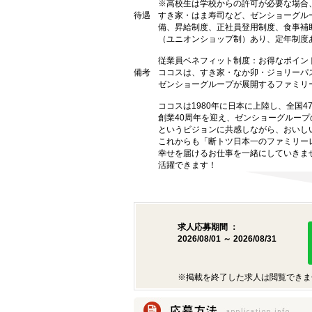
※高校生は学校からの許可が必要な場合
待遇
すき家・はま寿司など、ゼンショーグル
備、昇給制度、正社員登用制度、食事補
（ユニオンショップ制）あり、定年制度あ
従業員ベネフィット制度：お得なポイン
備考
ココスは、すき家・なか卯・ジョリーパ
ゼンショーグループが展開するファミリ
ココスは1980年に日本に上陸し、全国
創業40周年を迎え、ゼンショーグルー
というビジョンに共感しながら、おいし
これからも「断トツ日本一のファミリー
幸せを届けるお仕事を一緒にしていきま
活躍できます！
求人応募期間 ：
2026/08/01 ～ 2026/08/31
※掲載を終了した求人は閲覧できま