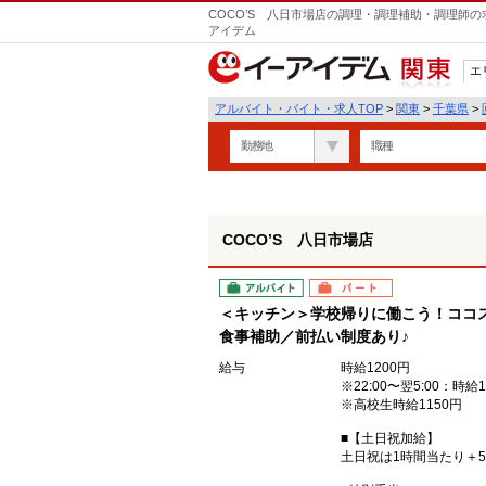
COCO’S 八日市場店の調理・調理補助・調理師の
アイデム
エ
関東
アルバイト・バイト・求人TOP
>
関東
>
千葉県
>
勤務地
職種
COCO’S 八日市場店
アルバイト
パート
＜キッチン＞学校帰りに働こう！ココ
食事補助／前払い制度あり♪
給与
時給1200円
※22:00〜翌5:00：時給1
※高校生時給1150円
■【土日祝加給】
土日祝は1時間当たり＋5