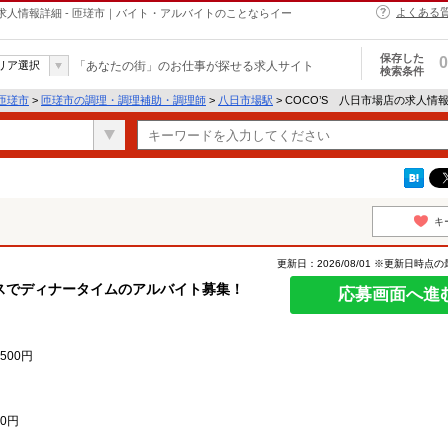
よくある
求人情報詳細 - 匝瑳市｜バイト・アルバイトのことならイー
保存した
0
リア選択
「あなたの街」のお仕事が探せる求人サイト
検索条件
匝瑳市
>
匝瑳市の調理・調理補助・調理師
>
八日市場駅
> COCO’S 八日市場店の求人情
キ
更新日：2026/08/01 ※更新日時点
スでディナータイムのアルバイト募集！
応募画面へ進
500円
0円