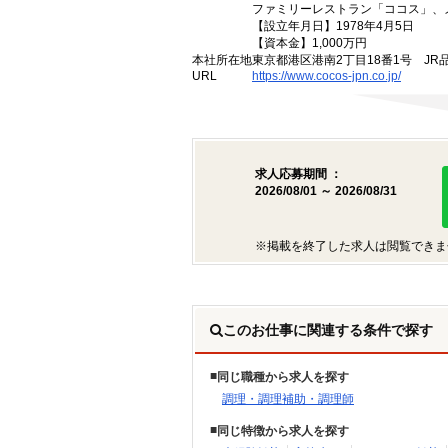
ファミリーレストラン「ココス」、
【設立年月日】1978年4月5日
【資本金】1,000万円
本社所在地
東京都港区港南2丁目18番1号 JR
URL
https://www.cocos-jpn.co.jp/
求人応募期間 ：
2026/08/01 ～ 2026/08/31
※掲載を終了した求人は閲覧できま
このお仕事に関連する条件で探す
同じ職種から求人を探す
調理・調理補助・調理師
同じ特徴から求人を探す