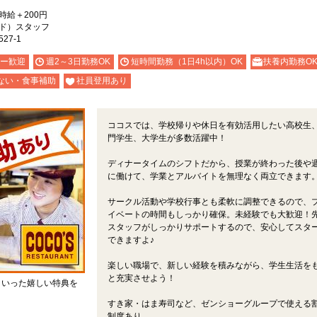
）時給＋200円
ド）スタッフ
7-1
ー歓迎
週2～3日勤務OK
短時間勤務（1日4h以内）OK
扶養内勤務O
ない・食事補助
社員登用あり
ココスでは、学校帰りや休日を有効活用したい高校生
門学生、大学生が多数活躍中！
ディナータイムのシフトだから、授業が終わった後や
に働けて、学業とアルバイトを無理なく両立できます
サークル活動や学校行事とも柔軟に調整できるので、
イベートの時間もしっかり確保。未経験でも大歓迎！
スタッフがしっかりサポートするので、安心してスタ
できますよ♪
楽しい職場で、新しい経験を積みながら、学生生活を
と充実させよう！
といった嬉しい特典を
すき家・はま寿司など、ゼンショーグループで使える
制度あり。