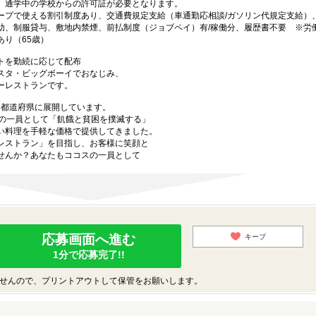
、通学中の学校からの許可証が必要となります。
ープで使える割引制度あり、交通費規定支給（車通勤応相談/ガソリン代規定支給）
助、制服貸与、敷地内禁煙、前払制度（ジョブペイ）有/稼働分、履歴書不要 ※労
り（65歳）
トを勤続に応じて配布
スタ・ビッグボーイでおなじみ、
ーレストランです。
47都道府県に展開しています。
プの一員として「飢餓と貧困を撲滅する」
い料理を手軽な価格で提供してきました。
レストラン」を目指し、お客様に笑顔と
せんか？あなたもココスの一員として
応募画面へ進む
キープ
1分で応募完了!!
せんので、プリントアウトして保管をお願いします。