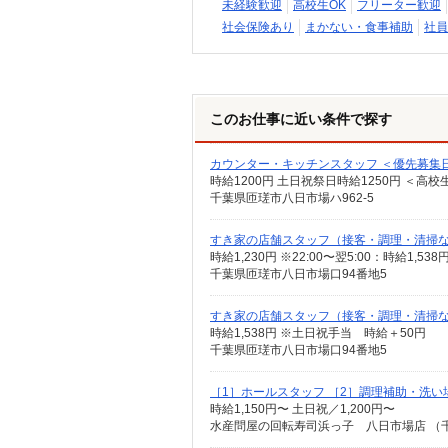
未経験歓迎
高校生OK
フリーター歓迎
社会保険あり
まかない・食事補助
社員
このお仕事に近い条件で探す
カウンター・キッチンスタッフ ＜優先募集日時
時給1200円 土日祝祭日時給1250円 ＜高校
千葉県匝瑳市八日市場ハ962‐5
すき家の店舗スタッフ（接客・調理・清掃
時給1,230円 ※22:00〜翌5:00：時給1,
千葉県匝瑳市八日市場口94番地5
すき家の店舗スタッフ（接客・調理・清掃
時給1,538円 ※土日祝手当 時給＋50円
千葉県匝瑳市八日市場口94番地5
［1］ホールスタッフ ［2］調理補助・洗い
時給1,150円〜 土日祝／1,200円〜
水産問屋の回転寿司浜っ子 八日市場店 （千