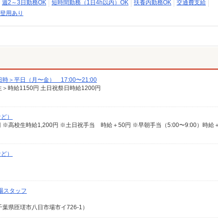
週2～3日勤務OK
短時間勤務（1日4h以内）OK
扶養内勤務OK
交通費支給
登用あり
＞平日（月〜金） 17:00〜21:00
生＞時給1150円 土日祝祭日時給1200円
など）
538円 ※高校生時給1,200円 ※土日祝手当 時給＋50円 ※早朝手当（5:00〜9:00）時給
など）
場スタッフ
葉県匝瑳市八日市場市イ726-1）