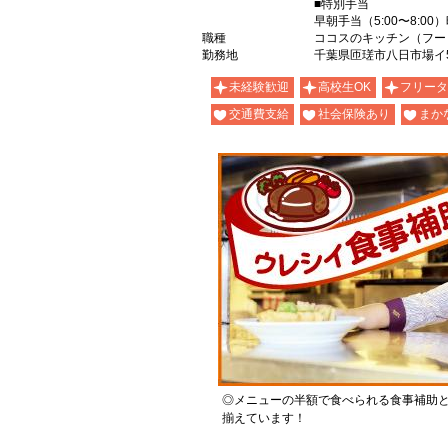
■特別手当
早朝手当（5:00〜8:00
職種
ココスのキッチン（フー
勤務地
千葉県匝瑳市八日市場イ52
未経験歓迎
高校生OK
フリータ
交通費支給
社会保険あり
まか
◎メニューの半額で食べられる食事補助
揃えています！