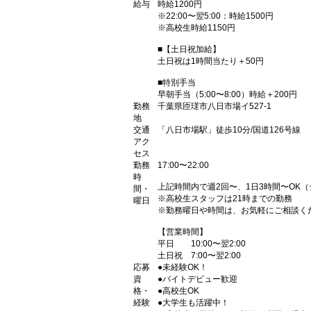
給与
時給1200円
※22:00〜翌5:00：時給1500円
※高校生時給1150円
■【土日祝加給】
土日祝は1時間当たり＋50円
■特別手当
早朝手当（5:00〜8:00）時給＋200円
勤務
千葉県匝瑳市八日市場イ527-1
地
交通
「八日市場駅」徒歩10分/国道126号線
アク
セス
勤務
17:00〜22:00
時
上記時間内で週2回〜、1日3時間〜OK
間・
※高校生スタッフは21時までの勤務
曜日
※勤務曜日や時間は、お気軽にご相談く
【営業時間】
平日 10:00〜翌2:00
土日祝 7:00〜翌2:00
応募
●未経験OK！
資
●バイトデビュー歓迎
格・
●高校生OK
経験
●大学生も活躍中！