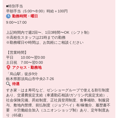
■特別手当
早朝手当（5:00〜8:00）時給＋100円
勤務時間・曜日
9:00〜17:00
上記時間内で週2回〜、1日3時間〜OK（シフト制）
※高校生スタッフは21時までの勤務
※勤務曜日や時間は、お気軽にご相談ください
【営業時間】
平日 10:00〜翌0:00
土日祝 7:00〜翌0:00
アクセス・勤務地
「烏山駅」徒歩9分
栃木県那須烏山市中央2-7-26
待遇
すき家・はま寿司など、ゼンショーグループで使える割引制度
あり、交通費規定支給（車通勤応相談/ガソリン代規定支給）、
社会保険完備、昇給制度、正社員登用制度、食事補助、制服貸
与、敷地内禁煙、前払制度（ジョブペイ）有/稼働分、履歴書不
要 ※労働組合加入（ユニオンショップ制）あり、定年制度あ
り（65歳）