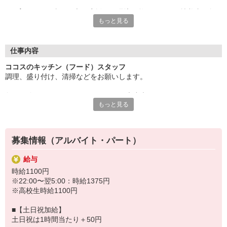
子育てとお仕事の両立を応援する環境が整っており、扶養内で無
もっと見る
理なく働けるので、
家庭とのバランスを大切にしたい方にぴったりです。
シフトは柔軟に対応でき、急な予定変更にも安心。未経験でも丁
仕事内容
寧にサポートするので、
ココスのキッチン（フード）スタッフ
安心してスタートできます。
調理、盛り付け、清掃などをお願いします。
子育て中のあなたにこそ、働きやすい環境を提供します！ぜひお
包丁が使えない・・・そんなあなたも大丈夫！
気軽にご応募ください。
もっと見る
まずは盛り付けやお皿洗いなどからお任せするので
徐々に雰囲気に慣れていきましょう。
すき家・はま寿司など、ゼンショーグループで使える割引制度あ
り。
ゆくゆくはハンバーグやスパゲッティなどのメニューも担当してい
募集情報（アルバイト・パート）
ただきます。
（マニュアルあり）
給与
時給1100円
※22:00〜翌5:00：時給1375円
※高校生時給1100円
■【土日祝加給】
土日祝は1時間当たり＋50円