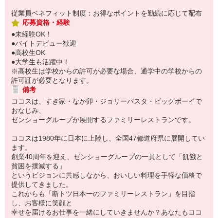
従業員ベネフィット制度：お得なポイントを勤続に応じて配布
応募資格・経験
●未経験OK！
●バイトデビュー歓迎
●高校生OK
●大学生も活躍中！
※高校生は学校からの許可が必要な場合、通学中の学校からの
許可証が必要となります。
備考
ココスは、すき家・なか卯・ジョリーパスタ・ビッグボーイで
おなじみ、
ゼンショーグループが展開するファミリーレストランです。
ココスは1980年に日本に上陸し、全国47都道府県に展開してい
ます。
創業40周年を迎え、ゼンショーグループの一員として「飢餓と
貧困を撲滅する」
というビジョンに共感しながら、おいしい料理を手軽な価格で
提供してきました。
これからも「断トツ日本一のファミリーレストラン」を目指
し、お客様に笑顔と
幸せを届けるお仕事を一緒にしていきませんか？あなたもココ