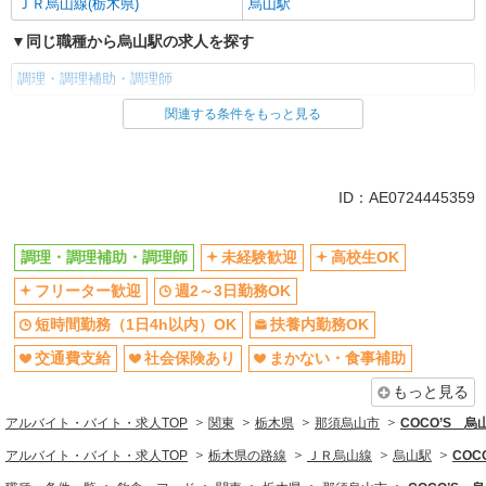
ＪＲ烏山線(栃木県)
烏山駅
同じ職種から烏山駅の求人を探す
調理・調理補助・調理師
関連する条件をもっと見る
同じ雇用形態から烏山駅の求人を探す
アルバイト
パート
同じ特徴から烏山駅の求人を探す
ID：AE0724445359
未経験歓迎
高校生OK
調理・調理補助・調理師
未経験歓迎
高校生OK
フリーター歓迎
週2～3日勤務OK
フリーター歓迎
週2～3日勤務OK
短時間勤務（1日4h以内）OK
扶養内勤務OK
交通費支給
社会保険あり
短時間勤務（1日4h以内）OK
扶養内勤務OK
まかない・食事補助
社員登用あり
交通費支給
社会保険あり
まかない・食事補助
同じ職種から求人を探す
もっと見る
アルバイト・バイト・求人TOP
関東
栃木県
那須烏山市
COCO’S 
飲食・フード
アルバイト・バイト・求人TOP
栃木県の路線
ＪＲ烏山線
烏山駅
CO
調理・調理補助・調理師