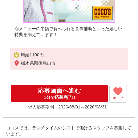
◎メニューの半額で食べられる食事補助といった嬉しい
特典を揃えています！
時給1100円
※22:00〜翌5:00：時給1375円
栃木県那須烏山市
※高校生時給1100円
■【土日祝加給】
土日祝は1時間当たり＋50円
応募画面へ進む
■特別手当
1分で応募完了!!
キープ
早朝手当（5:00〜8:00）時給＋100円
求人応募期間：2026/08/01～2026/08/31
ココスでは、ランチタイムのシフトで働けるスタッフを募集して
います。