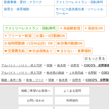
医療事務・受付・クラーク
ファミリーレストラン・回転寿司
未経験歓迎
高校生OK
保育士・保育補助
サービス提供責任者・ソーシャル
週2～3日勤務OK
短時間勤務（1日4h以内）OK
ワーカー
扶養内勤務OK
交通費支給
社会保険あり
まかない・食事補助
ファミリーレストラン・回転寿司
未経験歓迎
高校生OK
社員登用あり
フリーター歓迎
週2～3日勤務OK
短時間勤務（1日4h以内）OK
扶養内勤務OK
交通費支給
社会保険あり
まかない・食事補助
もっと見る
アルバイト・バイト・求人TOP
関東
栃木県
佐野市
COCO’S 佐野
アルバイト・バイト・求人TOP
栃木県の路線
ＪＲ両毛線
佐野駅
CO
職種・条件一覧
飲食・フード
関東
栃木県
佐野市
COCO’S 佐
掲載ご希望のお客様へ
よくある質問
お問い合わせ
利用規約