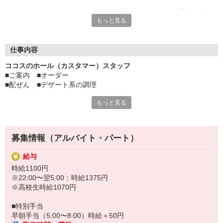
ディナータイムのシフトだから、授業が終わった後や週末に働け
もっと見る
て、学業とアルバイトを無理なく両立できます。
サークル活動や学校行事とも柔軟に調整できるので、プライベー
トの時間もしっかり確保。未経験でも大歓迎！先輩スタッフがし
仕事内容
っかりサポートするので、安心してスタートできますよ♪
ココスのホール（カスタマー）スタッフ
■ご案内 ■オーダー
楽しい職場で、新しい経験を積みながら、学生生活をもっと充実
■配ぜん ■デザート系の調理
させよう！
■レジ、清掃
もっと見る
など、ホール（カスタマー）業務をお願いします。
すき家・はま寿司など、ゼンショーグループで使える割引制度あ
り。
手の洗い方、トレーの持ち方、お客様へのご挨拶の仕方などは
詳しいマニュアルで学べます。
募集情報（アルバイト・パート）
給与
時給1100円
※22:00〜翌5:00：時給1375円
※高校生時給1070円
■特別手当
早朝手当（5:00〜8:00）時給＋50円