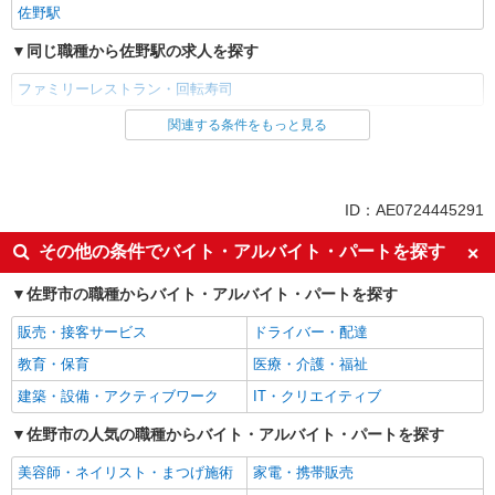
佐野駅
同じ職種から佐野駅の求人を探す
ファミリーレストラン・回転寿司
関連する条件をもっと見る
同じ雇用形態から佐野駅の求人を探す
アルバイト
パート
同じ特徴から佐野駅の求人を探す
ID：AE0724445291
未経験歓迎
高校生OK
その他の条件でバイト・アルバイト・パートを探す
フリーター歓迎
週2～3日勤務OK
佐野市の職種からバイト・アルバイト・パートを探す
短時間勤務（1日4h以内）OK
扶養内勤務OK
販売・接客サービス
ドライバー・配達
交通費支給
社会保険あり
教育・保育
医療・介護・福祉
まかない・食事補助
社員登用あり
建築・設備・アクティブワーク
IT・クリエイティブ
同じ職種から求人を探す
佐野市の人気の職種からバイト・アルバイト・パートを探す
飲食・フード
美容師・ネイリスト・まつげ施術
家電・携帯販売
同じ特徴から求人を探す