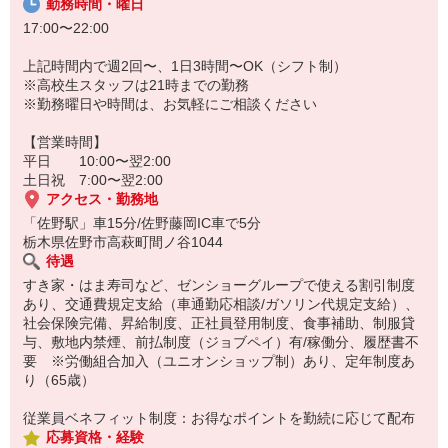
勤務時間・曜日
17:00〜22:00
上記時間内で週2回〜、1日3時間〜OK（シフト制）
※高校生スタッフは21時までの勤務
※勤務曜日や時間は、お気軽にご相談ください
【営業時間】
平日 10:00〜翌2:00
土日祝 7:00〜翌2:00
アクセス・勤務地
「佐野駅」車15分/佐野藤岡IC車で5分
栃木県佐野市高萩町間ノ谷1044
待遇
すき家・はま寿司など、ゼンショーグループで使える割引制度
あり、交通費規定支給（車通勤応相談/ガソリン代規定支給）、
社会保険完備、昇給制度、正社員登用制度、食事補助、制服貸
与、敷地内禁煙、前払制度（ジョブペイ）有/稼働分、履歴書不
要 ※労働組合加入（ユニオンショップ制）あり、定年制度あ
り（65歳）
従業員ベネフィット制度：お得なポイントを勤続に応じて配布
応募資格・経験