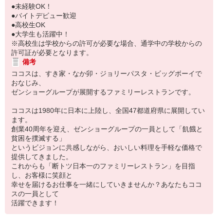
●未経験OK！
●バイトデビュー歓迎
●高校生OK
●大学生も活躍中！
※高校生は学校からの許可が必要な場合、通学中の学校からの
許可証が必要となります。
備考
ココスは、すき家・なか卯・ジョリーパスタ・ビッグボーイで
おなじみ、
ゼンショーグループが展開するファミリーレストランです。
ココスは1980年に日本に上陸し、全国47都道府県に展開してい
ます。
創業40周年を迎え、ゼンショーグループの一員として「飢餓と
貧困を撲滅する」
というビジョンに共感しながら、おいしい料理を手軽な価格で
提供してきました。
これからも「断トツ日本一のファミリーレストラン」を目指
し、お客様に笑顔と
幸せを届けるお仕事を一緒にしていきませんか？あなたもココ
スの一員として
活躍できます！