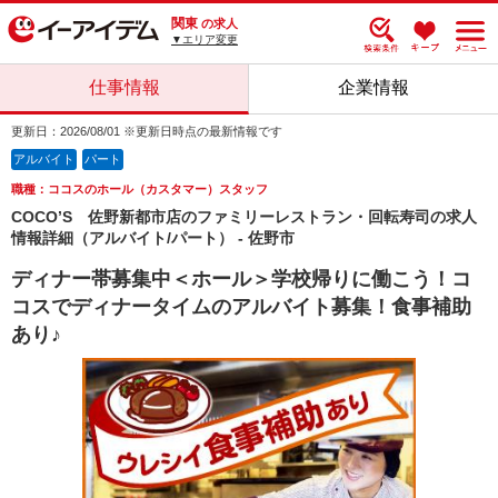
関東
の求人
▼エリア変更
仕事情報
企業情報
更新日：2026/08/01 ※更新日時点の最新情報です
アルバイト
パート
職種：ココスのホール（カスタマー）スタッフ
COCO’S 佐野新都市店のファミリーレストラン・回転寿司の求人
情報詳細（アルバイト/パート） - 佐野市
ディナー帯募集中＜ホール＞学校帰りに働こう！コ
コスでディナータイムのアルバイト募集！食事補助
あり♪