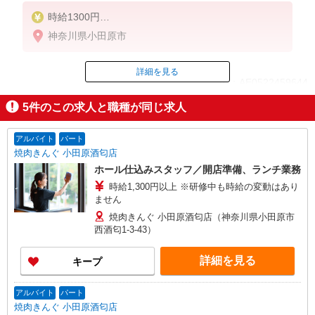
時給1300円
※22:00〜翌5:00：時給1625円
神奈川県小田原市
※高校生時給1300円
■特別手当
詳細を見る
ID：AE0522459644
早朝手当（5:00〜8:00）時給＋100円
5
件のこの求人と職種が同じ求人
掲載期間終了
アルバイト
パート
焼肉きんぐ 小田原酒匂店
ホール仕込みスタッフ／開店準備、ランチ業務
時給1,300円以上 ※研修中も時給の変動はあり
ません
焼肉きんぐ 小田原酒匂店（神奈川県小田原市
西酒匂1-3-43）
詳細を見る
キープ
アルバイト
パート
焼肉きんぐ 小田原酒匂店