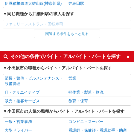
伊豆箱根鉄道大雄山線(神奈川県)
井細田駅
同じ職種から井細田駅の求人を探す
ファミリーレストラン・回転寿司
関連する条件をもっと見る
同じ雇用形態から井細田駅の求人を探す
アルバイト
パート
同じ特徴から井細田駅の求人を探す
その他の条件でバイト・アルバイト・パートを探す
未経験歓迎
高校生OK
小田原市の職種からバイト・アルバイト・パートを探す
フリーター歓迎
週2～3日勤務OK
清掃・警備・ビルメンテナンス・
営業
短時間勤務（1日4h以内）OK
扶養内勤務OK
設備管理
交通費支給
社会保険あり
IT・クリエイティブ
軽作業・製造・物流
まかない・食事補助
社員登用あり
販売・接客サービス
教育・保育
同じ職種から求人を探す
小田原市の人気の職種からバイト・アルバイト・パートを探す
飲食・フード
一般・営業事務
コンビニ・スーパー
大型ドライバー
看護師・保健師・看護助手・助産
同じ特徴から求人を探す