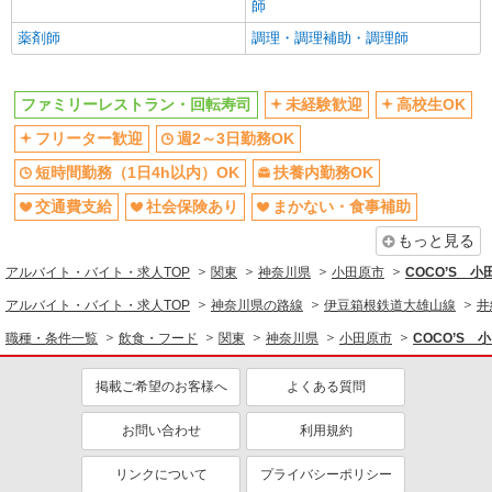
師
未経験歓迎
高校生OK
薬剤師
調理・調理補助・調理師
週2～3日勤務OK
短時間勤務（1日4h以内）OK
扶養内勤務OK
交通費支給
ファミリーレストラン・回転寿司
未経験歓迎
高校生OK
社会保険あり
まかない・食事補助
フリーター歓迎
週2～3日勤務OK
社員登用あり
短時間勤務（1日4h以内）OK
扶養内勤務OK
交通費支給
社会保険あり
まかない・食事補助
もっと見る
アルバイト・バイト・求人TOP
関東
神奈川県
小田原市
COCO’S 
アルバイト・バイト・求人TOP
神奈川県の路線
伊豆箱根鉄道大雄山線
井
職種・条件一覧
飲食・フード
関東
神奈川県
小田原市
COCO’S
掲載ご希望のお客様へ
よくある質問
お問い合わせ
利用規約
リンクについて
プライバシーポリシー