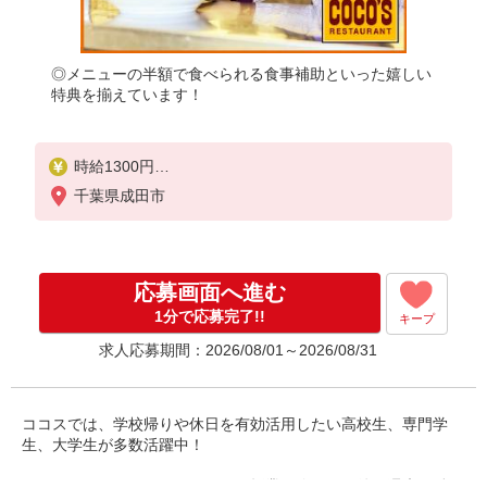
◎メニューの半額で食べられる食事補助といった嬉しい
特典を揃えています！
時給1300円
※22:00〜翌5:00：時給1625円
千葉県成田市
※高校生時給1250円
■【土日祝加給】
土日祝は1時間当たり＋100円
応募画面へ進む
■特別手当
1分で応募完了!!
キープ
早朝手当（5:00〜8:00）時給＋100円
求人応募期間：2026/08/01～2026/08/31
ココスでは、学校帰りや休日を有効活用したい高校生、専門学
生、大学生が多数活躍中！
ディナータイムのシフトだから、授業が終わった後や週末に働け