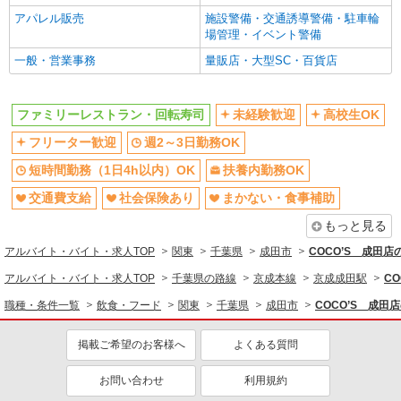
未経験歓迎
高校生OK
アパレル販売
施設警備・交通誘導警備・駐車輪
週2～3日勤務OK
短時間勤務（1日4h以内）OK
場管理・イベント警備
扶養内勤務OK
交通費支給
一般・営業事務
量販店・大型SC・百貨店
社会保険あり
まかない・食事補助
社員登用あり
ファミリーレストラン・回転寿司
未経験歓迎
高校生OK
フリーター歓迎
週2～3日勤務OK
短時間勤務（1日4h以内）OK
扶養内勤務OK
交通費支給
社会保険あり
まかない・食事補助
もっと見る
アルバイト・バイト・求人TOP
関東
千葉県
成田市
COCO’S 成田
アルバイト・バイト・求人TOP
千葉県の路線
京成本線
京成成田駅
C
職種・条件一覧
飲食・フード
関東
千葉県
成田市
COCO’S 成田
掲載ご希望のお客様へ
よくある質問
お問い合わせ
利用規約