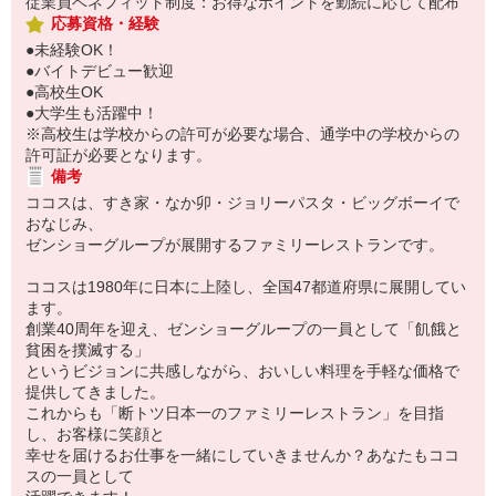
従業員ベネフィット制度：お得なポイントを勤続に応じて配布
応募資格・経験
●未経験OK！
●バイトデビュー歓迎
●高校生OK
●大学生も活躍中！
※高校生は学校からの許可が必要な場合、通学中の学校からの
許可証が必要となります。
備考
ココスは、すき家・なか卯・ジョリーパスタ・ビッグボーイで
おなじみ、
ゼンショーグループが展開するファミリーレストランです。
ココスは1980年に日本に上陸し、全国47都道府県に展開してい
ます。
創業40周年を迎え、ゼンショーグループの一員として「飢餓と
貧困を撲滅する」
というビジョンに共感しながら、おいしい料理を手軽な価格で
提供してきました。
これからも「断トツ日本一のファミリーレストラン」を目指
し、お客様に笑顔と
幸せを届けるお仕事を一緒にしていきませんか？あなたもココ
スの一員として