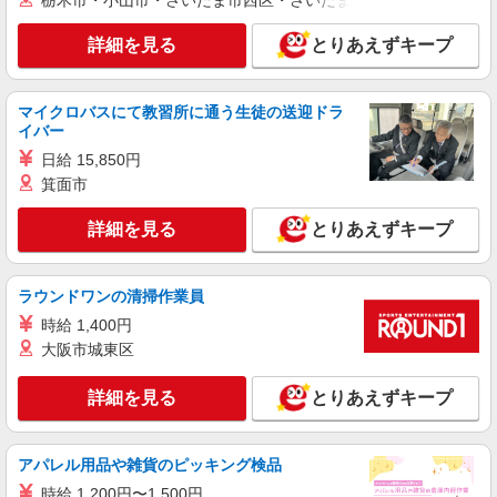
栃木市・小山市・さいたま市西区・さいたま市岩槻区・久喜市・
詳細を見る
とりあえずキープ
マイクロバスにて教習所に通う生徒の送迎ドラ
イバー
日給 15,850円
箕面市
詳細を見る
とりあえずキープ
ラウンドワンの清掃作業員
時給 1,400円
大阪市城東区
詳細を見る
とりあえずキープ
アパレル用品や雑貨のピッキング検品
時給 1,200円〜1,500円