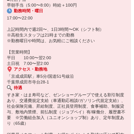
早朝手当（5:00〜8:00）時給＋100円
勤務時間・曜日
17:00〜22:00
上記時間内で週2回〜、1日3時間〜OK（シフト制）
※高校生スタッフは21時までの勤務
※勤務曜日や時間は、お気軽にご相談ください
【営業時間】
平日 10:00〜翌2:00
土日祝 7:00〜翌2:00
アクセス・勤務地
「京成成田駅」車5分/国道51号線沿
千葉県成田市寺台28-1
待遇
すき家・はま寿司など、ゼンショーグループで使える割引制度
あり、交通費規定支給（車通勤応相談/ガソリン代規定支給）、
社会保険完備、昇給制度、正社員登用制度、食事補助、制服貸
与、敷地内禁煙、前払制度（ジョブペイ）有/稼働分、履歴書不
要 ※労働組合加入（ユニオンショップ制）あり、定年制度あ
り（65歳）