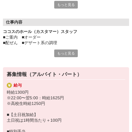
もっと見る
て、学業とアルバイトを無理なく両立できます。
サークル活動や学校行事とも柔軟に調整できるので、プライベー
トの時間もしっかり確保。未経験でも大歓迎！先輩スタッフがし
仕事内容
っかりサポートするので、安心してスタートできますよ♪
ココスのホール（カスタマー）スタッフ
■ご案内 ■オーダー
楽しい職場で、新しい経験を積みながら、学生生活をもっと充実
■配ぜん ■デザート系の調理
させよう！
■レジ、清掃
もっと見る
など、ホール（カスタマー）業務をお願いします。
すき家・はま寿司など、ゼンショーグループで使える割引制度あ
り。
手の洗い方、トレーの持ち方、お客様へのご挨拶の仕方などは
詳しいマニュアルで学べます。
募集情報（アルバイト・パート）
給与
時給1300円
※22:00〜翌5:00：時給1625円
※高校生時給1250円
■【土日祝加給】
土日祝は1時間当たり＋100円
■特別手当