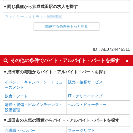
同じ職種から京成成田駅の求人を探す
ファミリーレストラン・回転寿司
関連する条件をもっと見る
同じ雇用形態から京成成田駅の求人を探す
アルバイト
パート
同じ特徴から京成成田駅の求人を探す
ID：AE0724445311
未経験歓迎
高校生OK
その他の条件でバイト・アルバイト・パートを探す
フリーター歓迎
週2～3日勤務OK
成田市の職種からバイト・アルバイト・パートを探す
短時間勤務（1日4h以内）OK
扶養内勤務OK
イベント・キャンペーン・アミュ
販売・接客サービス
交通費支給
社会保険あり
ーズメント
まかない・食事補助
社員登用あり
飲食・フード
IT・クリエイティブ
同じ職種から求人を探す
清掃・警備・ビルメンテナンス・
ヘルス・ビューティー
設備管理
飲食・フード
成田市の人気の職種からバイト・アルバイト・パートを探す
同じ特徴から求人を探す
介護職・ヘルパー
フォークリフト