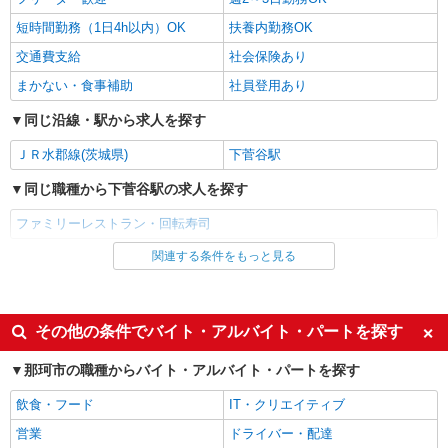
短時間勤務（1日4h以内）OK
扶養内勤務OK
交通費支給
社会保険あり
まかない・食事補助
社員登用あり
同じ沿線・駅から求人を探す
ＪＲ水郡線(茨城県)
下菅谷駅
同じ職種から下菅谷駅の求人を探す
ファミリーレストラン・回転寿司
関連する条件をもっと見る
同じ雇用形態から下菅谷駅の求人を探す
アルバイト
パート
同じ特徴から下菅谷駅の求人を探す
その他の条件でバイト・アルバイト・パートを探す
未経験歓迎
高校生OK
那珂市の職種からバイト・アルバイト・パートを探す
フリーター歓迎
週2～3日勤務OK
飲食・フード
IT・クリエイティブ
短時間勤務（1日4h以内）OK
扶養内勤務OK
営業
ドライバー・配達