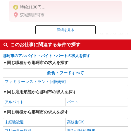
時給1100円
※22:00〜翌5:00：時給1375円
茨城県那珂市
※高校生時給1080円
■特別手当
詳細を見る
ID：AE0522459450
早朝手当（5:00〜8:00）時給＋150円
このお仕事に関連する条件で探す
掲載期間終了
那珂市のアルバイト・バイト・パートの求人を探す
同じ職種から那珂市の求人を探す
飲食・フードすべて
ファミリーレストラン・回転寿司
同じ雇用形態から那珂市の求人を探す
アルバイト
パート
同じ特徴から那珂市の求人を探す
未経験歓迎
高校生OK
フリーター歓迎
週2～3日勤務OK