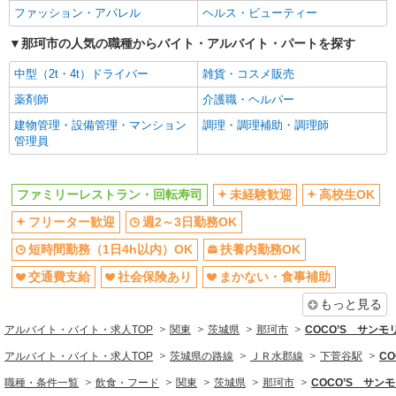
交通費支給
社会保険あり
ファッション・アパレル
ヘルス・ビューティー
まかない・食事補助
社員登用あり
那珂市の人気の職種からバイト・アルバイト・パートを探す
同じ職種から求人を探す
中型（2t・4t）ドライバー
雑貨・コスメ販売
飲食・フード
薬剤師
介護職・ヘルパー
同じ特徴から求人を探す
建物管理・設備管理・マンション
調理・調理補助・調理師
管理員
未経験歓迎
高校生OK
週2～3日勤務OK
短時間勤務（1日4h以内）OK
ファミリーレストラン・回転寿司
未経験歓迎
高校生OK
扶養内勤務OK
交通費支給
フリーター歓迎
週2～3日勤務OK
社会保険あり
まかない・食事補助
短時間勤務（1日4h以内）OK
扶養内勤務OK
社員登用あり
交通費支給
社会保険あり
まかない・食事補助
もっと見る
アルバイト・バイト・求人TOP
関東
茨城県
那珂市
COCO’S サン
アルバイト・バイト・求人TOP
茨城県の路線
ＪＲ水郡線
下菅谷駅
C
職種・条件一覧
飲食・フード
関東
茨城県
那珂市
COCO’S サ