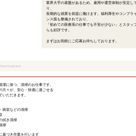
業界大手の基盤があるため、雇用や運営体制が安定し
り、
長期的な就業を前提に働けます。福利厚生やコンプラ
ンス面も整備されており、
「初めての医療系の仕事でも不安が少ない」とスタッ
らも好評です。
まずはお気軽にご応募お待ちしております。
清潔に保つ、清掃のお仕事です。
の方々が、安心・快適に過ごせる
ていただきます。
・病室などの清掃
収
の拭き清掃
清掃
に基づき作業を行います