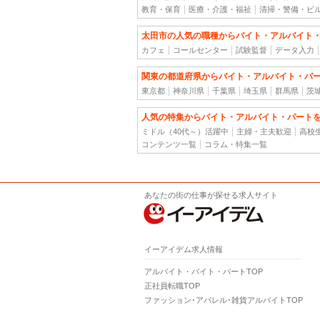
教育・保育
医療・介護・福祉
清掃・警備・ビ
太田市の人気の職種からバイト・アルバイト
カフェ
コールセンター
試験監督
データ入力
関東の都道府県からバイト・アルバイト・パ
東京都
神奈川県
千葉県
埼玉県
群馬県
茨
人気の特集からバイト・アルバイト・パート
ミドル（40代～）活躍中
主婦・主夫歓迎
高校
コンテンツ一覧
コラム・特集一覧
あなたの街の仕事が探せる求人サイト
イーアイデム求人情報
アルバイト・バイト・パートTOP
正社員転職TOP
ファッション･アパレル･雑貨アルバイトTOP