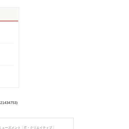
521434753)
ミューズメント
IT・クリエイティブ