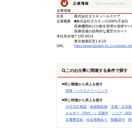
企業情報
社名
株式会社ダスキンヘルスケア
企業概要
■株式会社ダスキンの100%子会社
医療機関向けの衛生管理や清掃サー
医療現場の効率的な運営サポート
本社所在地
〒105-0014
東京都港区芝1-6-10
URL
https://www.duskin-hc.co.jp/index.ht
このお仕事に関連する条件で探す
同じ職種から求人を探す
清掃・ハウスクリーニング
同じ特徴から求人を探す
入社日応相談
未経験歓迎
主婦・主夫歓
エルダー（50代～）活躍中
シニア（60
交通費支給
社会保険あり
制服貸与
研