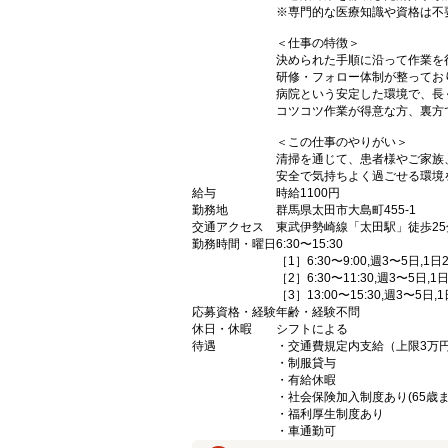
※専門的な医療知識や資格は不
＜仕事の特徴＞
決められた手順に沿って作業を
研修・フォロー体制が整ってお
病院という安定した環境で、長
コツコツ作業が得意な方、裏方
＜この仕事のやりがい＞
清掃を通じて、患者様やご家族
安全で気持ちよく過ごせる環境
給与
時給1100円
勤務地
群馬県太田市大島町455-1
交通アクセス
東武伊勢崎線「太田駅」徒歩25
勤務時間・曜日
6:30〜15:30
［1］6:30〜9:00,週3〜5日,1日2
［2］6:30〜11:30,週3〜5日,1日
［3］13:00〜15:30,週3〜5日,1
応募資格・経験
年齢・経験不問
休日・休暇
シフトによる
待遇
・交通費規定内支給（上限3万円
・制服貸与
・有給休暇
・社会保険加入制度あり(65歳ま
・福利厚生制度あり
・車通勤可