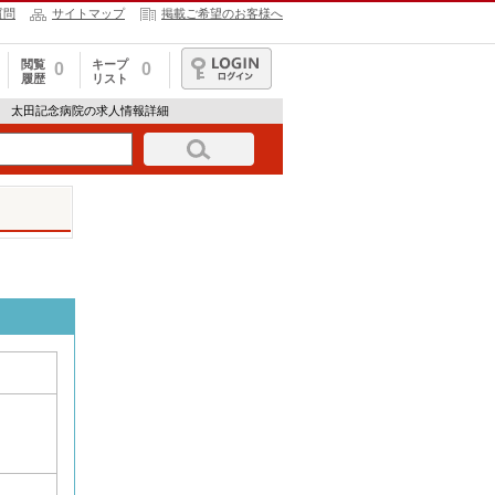
質問
サイトマップ
掲載ご希望のお客様へ
閲覧
キープ
0
0
履歴
リスト
ログイン
ア 太田記念病院の求人情報詳細