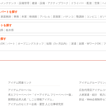
ルメンテナンス・設備管理
建築・設備・アクティブワーク
ドライバー・配達
営業
ヘ
・パートを探す
家庭教師
事務
本屋
映画館
アパレル
居酒屋
パチンコ
塾講師
コンビニ
ガソ
ートを探す
城県
栃木県
を探す
生OK
パート
オープニングスタッフ
短期（3ヶ月以内）
派遣
副業・WワークOK
フ
アイデム関連リンク
アイデムグループリン
アイデムグローバル
広告代理店アイデムコ
求人フリーペーパー「イーアイデム フリーペーパー版」
人材派遣・紹介 戦力
新聞折込求人紙「しごと情報アイデム」
折込・Web企画制作セ
アイデムのセミナー企画・運営 人と仕事研究所