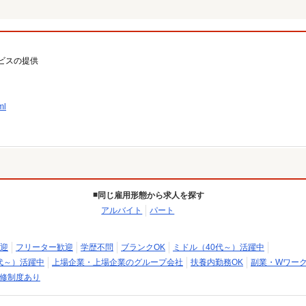
ビスの提供
ml
同じ雇用形態から求人を探す
アルバイト
パート
迎
フリーター歓迎
学歴不問
ブランクOK
ミドル（40代～）活躍中
代～）活躍中
上場企業・上場企業のグループ会社
扶養内勤務OK
副業・Wワーク
修制度あり