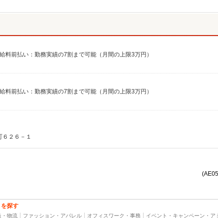
350円 給料前払い：勤務実績の7割まで可能（月間の上限3万円）
350円 給料前払い：勤務実績の7割まで可能（月間の上限3万円）
町６２６－１
(AE0
トを探す
造・物流
ファッション・アパレル
オフィスワーク・事務
イベント・キャンペーン・ア