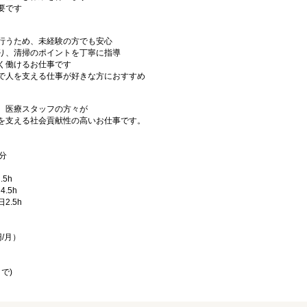
要です
行うため、未経験の方でも安心
り、清掃のポイントを丁寧に指導
く働けるお仕事です
で人を支える仕事が好きな方におすすめ
、医療スタッフの方々が
を支える社会貢献性の高いお仕事です。
分
.5h
4.5h
日2.5h
/月）
で)