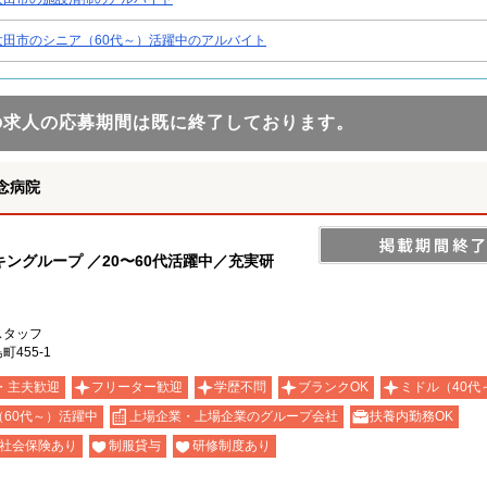
太田市のシニア（60代～）活躍中のアルバイト
の求人の応募期間は既に終了しております。
念病院
ングループ ／20〜60代活躍中／充実研
スタッフ
455-1
・主夫歓迎
フリーター歓迎
学歴不問
ブランクOK
ミドル（40代
（60代～）活躍中
上場企業・上場企業のグループ会社
扶養内勤務OK
社会保険あり
制服貸与
研修制度あり