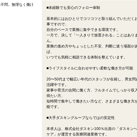
格不問。無理なく働け
■未経験でも安心のフォロー体制
基本的にはおひとりでコツコツと取り組んでいただく
事ですので、
自分のペースで業務に集中できる環境です。
一方で、決して「一人きりで放置される」ことはあり
ん。
業務の進め方やちょっとした不安、判断に迷う場面が
ば、
いつでも気軽に相談できる体制を整えています。
■ライフスタイルに合わせやすい柔軟な働き方が可能
20〜50代まで幅広い年代のスタッフが在籍し、男女問
活躍中です。
家事や育児の合間に働く方、フルタイムでしっかり収
得たい方、
短時間で集中して働きたい方など、さまざまな働き方
能です。
■大手ダスキングループならではの安定性
本求人は、株式会社ダスキン100％出資の「ダスキン
ケア」が運営する医療関連業務です。