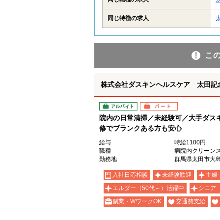
同じ特徴の求人
こ
株式会社ダスキンヘルスケア 太田記
アルバイト
パート
院内の日常清掃／未経験可／大手ダスキ
修でブランクある方も安心
給与
時給1100円
職種
病院内クリーン
勤務地
群馬県太田市大島町
入社日応相談
未経験歓迎
主婦
エルダー（50代～）活躍中
シニア
副業・WワークOK
交通費支給