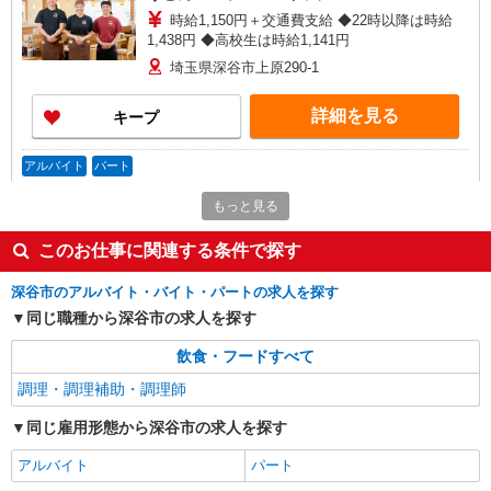
時給1,150円＋交通費支給 ◆22時以降は時給
1,438円 ◆高校生は時給1,141円
埼玉県深谷市上原290-1
詳細を見る
キープ
アルバイト
パート
すき家 花園IC店
もっと見る
すき家の店舗スタッフ（接客・調理・清掃な
ど）
このお仕事に関連する条件で探す
時給1,500円
埼玉県深谷市荒川174
深谷市のアルバイト・バイト・パートの求人を探す
同じ職種から深谷市の求人を探す
詳細を見る
キープ
飲食・フードすべて
調理・調理補助・調理師
アルバイト
パート
すき家 花園IC店
同じ雇用形態から深谷市の求人を探す
すき家の店舗スタッフ（接客・調理・清掃な
ど）
アルバイト
パート
時給1,200円 ※22:00〜翌5:00：時給1,500円 ※