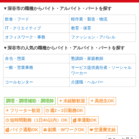
未経験歓迎
高校生OK
深谷市の職種からバイト・アルバイト・パートを探す
詳細を見る
キープ
フリーター歓迎
週2～3日勤務OK
飲食・フード
軽作業・製造・物流
短時間勤務（1日4h以内）OK
車通勤OK
アルバイト
パート
IT・クリエイティブ
教育・保育
丸亀製麺深谷店
バイク通勤OK
副業・WワークOK
オフィスワーク・事務
ファッション・アパレル
キッチン・ホールスタッフ（ディナータイム）
交通費支給
社会保険あり
時給1200円〜 ☆22時以降は時給25％UP（深夜
深谷市の人気の職種からバイト・アルバイト・パートを探す
まかない・食事補助
社員登用あり
割増有）
弁当・惣菜
塾講師・家庭教師
埼玉県深谷市常盤町１９
同じ職種から求人を探す
一般・営業事務
サービス提供責任者・ソーシャル
飲食・フード
詳細を見る
キープ
ワーカー
調理・調理補助・調理師
コールセンター
介護職・ヘルパー
パート
同じ特徴から求人を探す
株式会社ニッコクトラスト 深谷特別支援学校（3195）
特別支援学校の調理補助
調理・調理補助・調理師
未経験歓迎
高校生OK
未経験歓迎
高校生OK
時給1,300円 ※詳細は面接の際にご説明いたし
フリーター歓迎
週2～3日勤務OK
週2～3日勤務OK
短時間勤務（1日4h以内）OK
ます 【試用期間】 試用期間：有（2ヶ月） 試用期
間中の労働条件：変更なし
短時間勤務（1日4h以内）OK
車通勤OK
車通勤OK
副業・WワークOK
埼玉県深谷市本田50
バイク通勤OK
副業・WワークOK
交通費支給
交通費支給
社会保険あり
詳細を見る
キープ