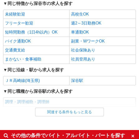
同じ特徴から深谷市の求人を探す
高校生時給1,150円 ※早朝手当（5:00〜9:00）時給
＋150円
埼玉県深谷市荒川174
未経験歓迎
高校生OK
フリーター歓迎
週2～3日勤務OK
詳細を見る
キープ
短時間勤務（1日4h以内）OK
車通勤OK
アルバイト
パート
バイク通勤OK
副業・WワークOK
COCO’S 深谷店
交通費支給
社会保険あり
ココスのキッチン（フード）スタッフ
まかない・食事補助
社員登用あり
時給1200円 ※22:00〜翌5:00：時給1500円 ※
高校生時給1180円 ■特別手当 早朝手当（5:00〜
同じ沿線・駅から求人を探す
8:00）時給＋150円
埼玉県深谷市原郷38-17
ＪＲ高崎線(埼玉県)
深谷駅
詳細を見る
キープ
同じ職種から深谷駅の求人を探す
アルバイト
パート
調理・調理補助・調理師
久兵衛屋 深谷上柴店
関連する条件をもっと見る
同じ雇用形態から深谷駅の求人を探す
うどん屋のホール・キッチン
時給1,150円＋交通費支給 ◆22時以降は時給
アルバイト
パート
1,438円 ◆高校生は時給1,141円
同じ特徴から深谷駅の求人を探す
その他の条件でバイト・アルバイト・パートを探す
埼玉県深谷市上柴町東3-13-23