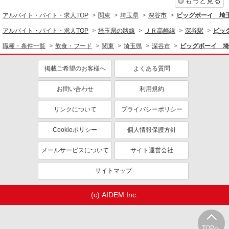
まかない・食事補助
社員登用あり
もっと見る
アルバイト・バイト・求人TOP
関東
埼玉県
深谷市
ビッグボーイ 埼
アルバイト
パート
ジョイフーズ 花園店
アルバイト・バイト・求人TOP
埼玉県の路線
ＪＲ高崎線
深谷駅
ビッ
食品スーパーでの青果スタッフ
職種・条件一覧
飲食・フード
関東
埼玉県
深谷市
ビッグボーイ 埼
［1］9-17時 時給1141円 ［2］17-22時 時給
1141円 ［3］22-翌5時 時給1427円 ［4］5-9時
掲載ご希望のお客様へ
よくある質問
時給1141円 日祝＋100円
埼玉県深谷市小前田2567
お問い合わせ
利用規約
詳細を見る
キープ
リンクについて
プライバシーポリシー
アルバイト
パート
ジョイフーズ 花園店
Cookieポリシー
個人情報保護方針
食品スーパーでの精肉スタッフ
メールサービスについて
サイト運営会社
［1］9-17時 時給1141円 ［2］17-22時 時給
1141円 ［3］22-翌5時 時給1427円 ［4］5-9時
サイトマップ
時給1141円 日祝＋100円
埼玉県深谷市小前田2567
(c) AIDEM Inc.
詳細を見る
キープ
アルバイト
パート
TOPへ