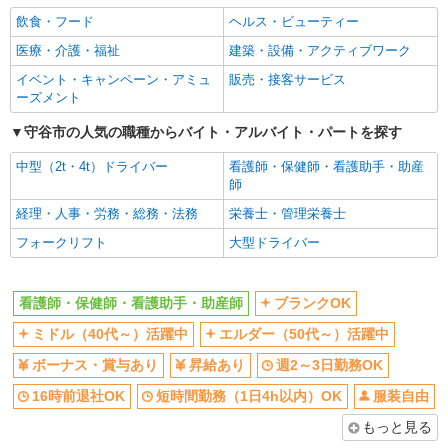
守谷市
飲食・フード
ヘルス・ビューティー
交通費支給
社会保険あり
医療・介護・福祉
建築・設備・アクティブワーク
詳細を見る
キープ
イベント・キャンペーン・アミュ
販売・接客サービス
ーズメント
派遣社員
株式会社kotrio /●SI-H-2101637
守谷市の人気の職種からバイト・アルバイト・パートを探す
高級シニアマンションで健康相談/見回りなど
中型（2t・4t）ドライバー
看護師・保健師・看護助手・助産
≪守谷駅≫
師
時給2400円〜3000円 ＜日払い有/週払い有/交
通費全支給(ガソリン代含む)＞
経理・人事・労務・総務・法務
栄養士・管理栄養士
守谷市
フォークリフト
大型ドライバー
詳細を見る
キープ
看護師・保健師・看護助手・助産師
ブランクOK
派遣社員
ミドル（40代～）活躍中
エルダー（50代～）活躍中
株式会社kotrio /●SI-H-2024122
ボーナス・賞与あり
昇給あり
週2～3日勤務OK
高収入を目指したい方必見！未経験でも日収
1.2万〜可！看護助手
16時前退社OK
短時間勤務（1日4h以内）OK
服装自由
時給1600円〜2250円 ＜日払い有/週払い有/交
もっと見る
通費全支給(ガソリン代含む)＞