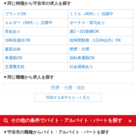
同じ特徴から守谷市の求人を探す
守谷市
ブランクOK
ミドル（40代～）活躍中
詳細を見る
キープ
エルダー（50代～）活躍中
ボーナス・賞与あり
昇給あり
週2～3日勤務OK
派遣社員
16時前退社OK
短時間勤務（1日4h以内）OK
株式会社kotrio /●SI-H-2076262
≪守谷駅≫16時帰宅もOK♪病院で補助だけの
服装自由
禁煙・分煙
まったり作業
車通勤OK
自転車通勤OK
時給1600円〜2250円 ＜日払い有/週払い有/交
通費全支給(ガソリン代含む)＞
交通費支給
社会保険あり
守谷市
同じ職種から求人を探す
詳細を見る
キープ
医療・介護・福祉
看護師・保健師・看護助手・助産師
関連する条件をもっと見る
派遣社員
株式会社kotrio /●SI-H-2023991
同じ特徴から求人を探す
≪守谷駅≫未経験・無資格から看護助手へ挑
ミドル（40代～）活躍中
ボーナス・賞与あり
その他の条件でバイト・アルバイト・パートを探す
戦！シフト相談OK♪
週2～3日勤務OK
短時間勤務（1日4h以内）OK
時給1600円〜2250円 ＜日払い有/週払い有/交
守谷市の職種からバイト・アルバイト・パートを探す
通費全支給(ガソリン代含む)＞
服装自由
車通勤OK