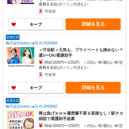
通費全支給(ガソリン代含む)＞
守谷市
詳細を見る
キープ
派遣社員
株式会社kotrio /●SI-H-2024384
＜守谷駅＞元気も、プライベートも諦めない＊
週3〜OK/看護助手
時給1600円〜2250円 ＜日払い有/週払い有/交
通費全支給(ガソリン代含む)＞
守谷市
詳細を見る
キープ
派遣社員
株式会社kotrio /●SI-H-2093692
善は急げ≫≫≫履歴書不要＆面接なし！駅チカ
病院で看護助手急募
時給1600円〜2250円 ＜日払い有/週払い有/交