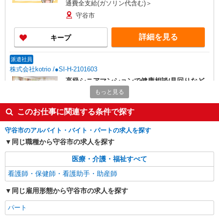
通費全支給(ガソリン代含む)＞
守谷市
詳細を見る
キープ
派遣社員
株式会社kotrio /●SI-H-2101603
高級シニアマンションで健康相談/見回りなど
≪新守谷駅≫
もっと見る
時給2400円〜3000円 ＜日払い有/週払い有/交
通費全支給(ガソリン代含む)＞
このお仕事に関連する条件で探す
守谷市
守谷市のアルバイト・バイト・パートの求人を探す
同じ職種から守谷市の求人を探す
詳細を見る
キープ
医療・介護・福祉すべて
派遣社員
看護師・保健師・看護助手・助産師
株式会社kotrio /●SI-H-2024252
≪新守谷駅≫年齢不問！０からスタートでも活
同じ雇用形態から守谷市の求人を探す
躍できる看護助手♪
パート
時給1600円〜2250円 ＜日払い有/週払い有/交
通費全支給(ガソリン代含む)＞