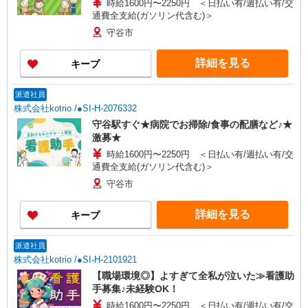
時給1600円〜2250円 ＜日払い有/週払い有/交
通費全支給(ガソリン代含む)＞
守谷市
詳細を見る
キープ
派遣社員
株式会社kotrio /●SI-H-2076332
守谷駅すぐ★病院でお掃除/食事の配膳など♪★
激募★
時給1600円〜2250円 ＜日払い有/週払い有/交
通費全支給(ガソリン代含む)＞
守谷市
詳細を見る
キープ
派遣社員
株式会社kotrio /●SI-H-2101921
【職場環境◎】よすぎて全私が泣いた≫看護助
手募集♪未経験OK！
時給1600円〜2250円 ＜日払い有/週払い有/交