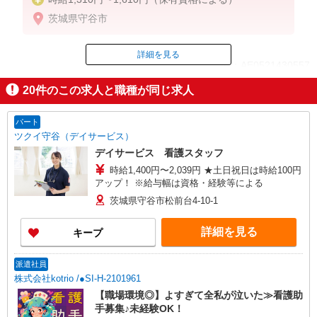
茨城県守谷市
詳細を見る
ID：AE0521430557
20
件のこの求人と職種が同じ求人
掲載期間終了
パート
ツクイ守谷（デイサービス）
デイサービス 看護スタッフ
時給1,400円〜2,039円 ★土日祝日は時給100円
アップ！ ※給与幅は資格・経験等による
茨城県守谷市松前台4-10-1
詳細を見る
キープ
派遣社員
株式会社kotrio /●SI-H-2101961
【職場環境◎】よすぎて全私が泣いた≫看護助
手募集♪未経験OK！