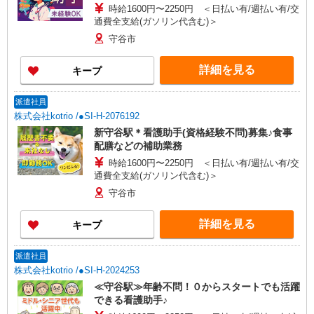
時給1600円〜2250円 ＜日払い有/週払い有/交
通費全支給(ガソリン代含む)＞
守谷市
詳細を見る
キープ
派遣社員
株式会社kotrio /●SI-H-2076192
新守谷駅＊看護助手(資格経験不問)募集♪食事
配膳などの補助業務
時給1600円〜2250円 ＜日払い有/週払い有/交
通費全支給(ガソリン代含む)＞
守谷市
詳細を見る
キープ
派遣社員
株式会社kotrio /●SI-H-2024253
≪守谷駅≫年齢不問！０からスタートでも活躍
できる看護助手♪