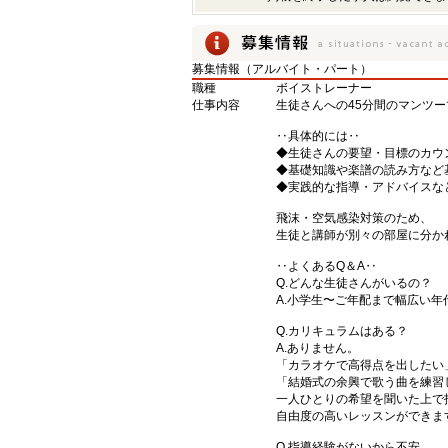
募集情報（アルバイト・パート）
職種
ボイストレーナー
仕事内容
生徒さんへの45分間のマンツ
‥具体的には‥
◆生徒さんの要望・目標のカウ
◆基礎知識や楽譜の読み方など
◆実践的な指導・アドバイスな
飛沫・空気感染対策のため、
生徒と講師が別々の部屋に分か
‥よくあるQ＆A‥
Q.どんな生徒さんがいるの？
A.小学生〜ご年配まで幅広い年
Q.カリキュラムはある？
A.ありません。
「カラオケで高得点を出したい
「結婚式の余興で歌う曲を練習
一人ひとりの希望を聞いた上で
自由度の高いレッスンができま
Q.指導経験がないから不安…