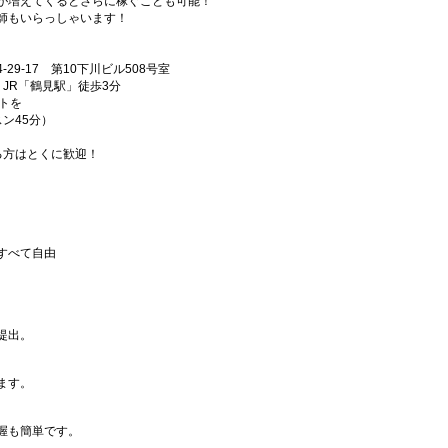
が増えてくるとさらに稼ぐことも可能！
師もいらっしゃいます！
9-17 第10下川ビル508号室
JR「鶴見駅」徒歩3分
フトを
ン45分）
れる方はとくに歓迎！
！
すべて自由
提出。
ます。
握も簡単です。