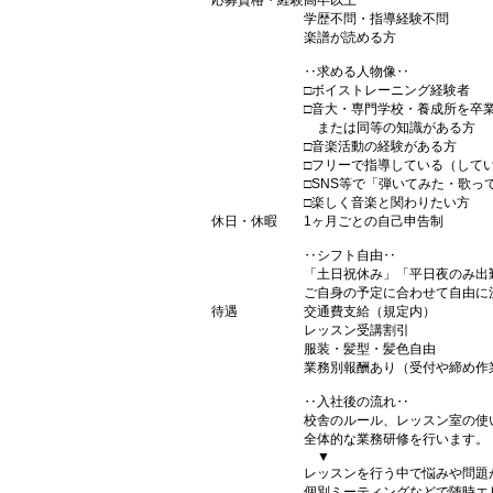
応募資格・経験
高卒以上
学歴不問・指導経験不問
楽譜が読める方
‥求める人物像‥
□ボイストレーニング経験者
□音大・専門学校・養成所を卒
または同等の知識がある方
□音楽活動の経験がある方
□フリーで指導している（して
□SNS等で「弾いてみた・歌っ
□楽しく音楽と関わりたい方
休日・休暇
1ヶ月ごとの自己申告制
‥シフト自由‥
「土日祝休み」「平日夜のみ出
ご自身の予定に合わせて自由に
待遇
交通費支給（規定内）
レッスン受講割引
服装・髪型・髪色自由
業務別報酬あり（受付や締め作
‥入社後の流れ‥
校舎のルール、レッスン室の使
全体的な業務研修を行います。
▼
レッスンを行う中で悩みや問題
個別ミーティングなどで随時エ