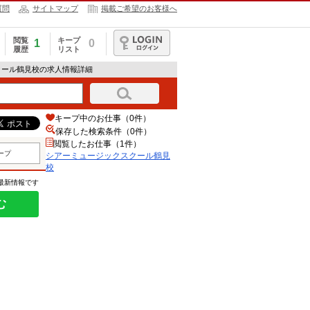
質問
サイトマップ
掲載ご希望のお客様へ
閲覧
キープ
1
0
履歴
リスト
ログイン
クール鶴見校の求人情報詳細
キープ中のお仕事（0件）
保存した検索条件（
0
件）
閲覧したお仕事（1件）
ープ
シアーミュージックスクール鶴見
校
の最新情報です
む