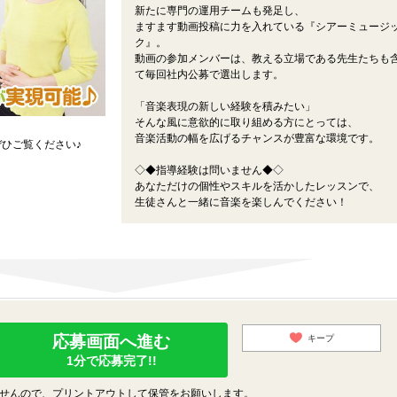
新たに専門の運用チームも発足し、
ますます動画投稿に力を入れている『シアーミュージ
ク』。
動画の参加メンバーは、教える立場である先生たちも
て毎回社内公募で選出します。
「音楽表現の新しい経験を積みたい」
そんな風に意欲的に取り組める方にとっては、
音楽活動の幅を広げるチャンスが豊富な環境です。
ひご覧ください♪
◇◆指導経験は問いません◆◇
あなただけの個性やスキルを活かしたレッスンで、
生徒さんと一緒に音楽を楽しんでください！
応募画面へ進む
キープ
1分で応募完了!!
せんので、プリントアウトして保管をお願いします。