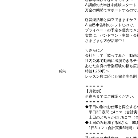
A.講師の大半は未経験スタート
万全の態勢でサポートするので
Q.音楽活動と両立できますか？
A.自己申告制のシフトなので、
プライベートの予定を優先でき
実際に、バンドマン・主婦・会
さまざまな方が活躍中！
＼さらに／
会社として「歌ってみた」動画
社内公募で動画に出演できるチ
あなた自身の音楽経験の幅も広
給与
時給1,250円〜
レッスン数に応じた完全歩合制
＝＝＝＝＝
【月収例】
※参考までにご確認ください。
＝＝＝＝＝
◆平日の別のお仕事と両立するAさ
平日2日夜間に4コマ（合計実
土日のどちらかだけ6コマ（合計
◆土日のみ勤務するBさん：60,0
1日8コマ（合計実働6時間）
＝＝＝＝＝