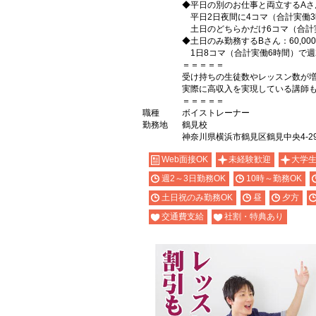
◆平日の別のお仕事と両立するAさん：
平日2日夜間に4コマ（合計実働3
土日のどちらかだけ6コマ（合計実
◆土日のみ勤務するBさん：60,00
1日8コマ（合計実働6時間）で週
＝＝＝＝＝
受け持ちの生徒数やレッスン数が
実際に高収入を実現している講師
＝＝＝＝＝
職種
ボイストレーナー
勤務地
鶴見校
神奈川県横浜市鶴見区鶴見中央4-29
Web面接OK
未経験歓迎
大学
週2～3日勤務OK
10時～勤務OK
土日祝のみ勤務OK
昼
夕方
交通費支給
社割・特典あり