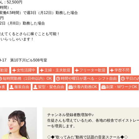
52,500円
時間）、
働4.5時間）で週3日（月12日）勤務した場合
0円
2日（月8日）勤務した場合
増えてくるとさらに稼ぐことも可能！
もいらっしゃいます！
-17 第10下川ビル508号室
生歓迎
女性活躍中
主婦・主夫歓迎
フリーター歓迎
学歴不問
短時間勤務（1日4h以内）OK
時間や曜日が選べる・シフト自由
平日の
夜
服装自由
髪型・髪色自由
扶養内勤務OK
副業・WワークOK
チャンネル登録者数増加中♪
生徒さんも増えているため、各地の校舎でボイストレ
ーを増員します。
◇◆“歌ってみた”動画で話題の音楽スクール◆◇