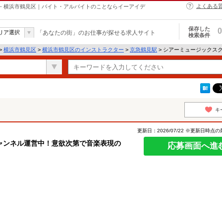
よくある
- 横浜市鶴見区｜バイト・アルバイトのことならイーアイデ
保存した
0
リア選択
「あなたの街」のお仕事が探せる求人サイト
検索条件
>
横浜市鶴見区
>
横浜市鶴見区のインストラクター
>
京急鶴見駅
> シアーミュージックス
キ
更新日：2026/07/22 ※更新日時点
ャンネル運営中！意欲次第で音楽表現の
応募画面へ進