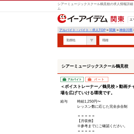
シアーミュージックスクール鶴見校の求人情報詳細 
ム
エ
関東
アルバイト・バイト・求人TOP
>
関東
>
神奈川県
勤務地
職種
シアーミュージックスクール鶴見校
アルバイト
パート
＜ボイストレーナー／鶴見校＞動画チ
場を広げていける環境です。
給与
時給1,250円〜
レッスン数に応じた完全歩合制
＝＝＝＝＝
【月収例】
※参考までにご確認ください。
＝＝＝＝＝