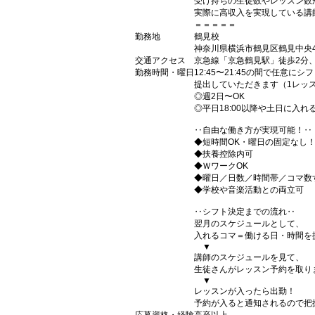
受け持ちの生徒数やレッスン数
実際に高収入を実現している講
＝＝＝＝＝
勤務地
鶴見校
神奈川県横浜市鶴見区鶴見中央4-2
交通アクセス
京急線「京急鶴見駅」徒歩2分、
勤務時間・曜日
12:45〜21:45の間で任意にシ
提出していただきます（1レッス
◎週2日〜OK
◎平日18:00以降や土日に入
‥自由な働き方が実現可能！‥
◆短時間OK・曜日の固定なし
◆扶養控除内可
◆ＷワークOK
◆曜日／日数／時間帯／コマ数
◆学校や音楽活動との両立可
‥シフト決定までの流れ‥
翌月のスケジュールとして、
入れるコマ＝働ける日・時間を
▼
講師のスケジュールを見て、
生徒さんがレッスン予約を取り
▼
レッスンが入ったら出勤！
予約が入ると通知されるので把