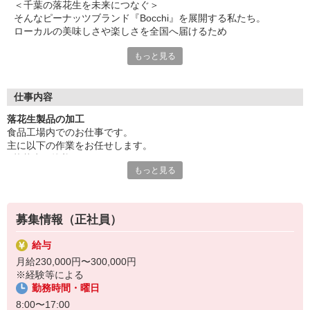
＜千葉の落花生を未来につなぐ＞
そんなピーナッツブランド『Bocchi』を展開する私たち。
ローカルの美味しさや楽しさを全国へ届けるため
ともに頑張ってみませんか？
もっと見る
お任せするのは
匝瑳市野手にある工場での製品加工業務。
「美味しいものを食べるのが趣味」
仕事内容
「仲間とともに協力しながら楽しく働きたい」
落花生製品の加工
「責任感をもって仕事に打ち込みたい」
食品工場内でのお仕事です。
「新たなことにチャレンジしたい」
主に以下の作業をお任せします。
という方は喜んでお迎えします！
■落花生の焙煎
業務については研修で丁寧に教えるので
もっと見る
■甘納豆・ピーナッツバターの加工作業
安心してスタートできますよ。
■生産管理
■イベント出店販売
正社員として新たなスタートしませんか。
募集情報（正社員）
※時々畑作業もあり
パートタイマーさんたちのスケジュール管理なども将来的に担当。
給与
また、年に6回自社主催で行っている「野積祭」や「Bocchiツキ
月給230,000円〜300,000円
市」、
※経験等による
その他イベント出店にも参加していただきます。
勤務時間・曜日
工場内の設備、社内のルールなどは先輩が丁寧に教えるのでご安心
8:00〜17:00