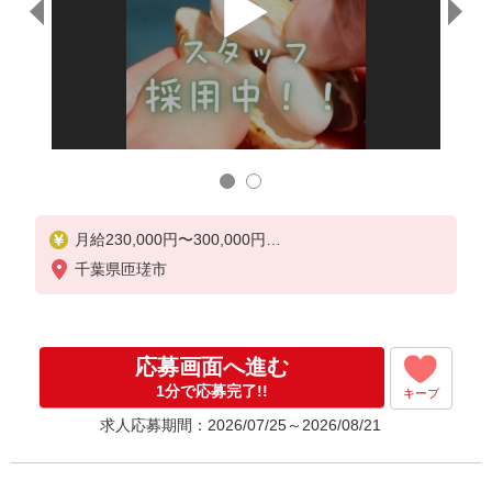
30代
！
地域に
当社自慢
月給230,000円〜300,000円
※経験等による
千葉県匝瑳市
応募画面へ進む
1分で応募完了!!
キープ
求人応募期間：2026/07/25～2026/08/21