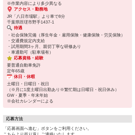
を。
※作業内容により多少異なる
最初は分からないことがあっても大丈夫なので少しずつ覚えていき
アクセス・勤務地
ましょう。
JR「八日市場駅」より車で8分
※男性スタッフ活躍中
千葉県匝瑳市野手1437-1
待遇
・社会保険完備（厚生年金・雇用保険・健康保険・労災保険）
・交通費規定内支給
・試用期間3ヶ月、親切丁寧な研修あり
・車通勤可（駐車場有）
応募資格・経験
要普通自動車免許
定年65歳
休日・休暇
土曜日・日曜日・祝日
（※月に1度土曜日出勤あり※繁忙期は日曜日・祝日休み）
GW・夏季・年末年始
※会社カレンダーによる
応募方法
「応募画面へ進む」ボタンをご利用ください。
こちらより折り返しご連絡いたします。