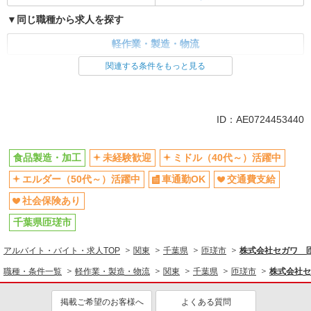
同じ職種から求人を探す
軽作業・製造・物流
関連する条件をもっと見る
同じ特徴から求人を探す
未経験歓迎
ミドル（40代～）活躍中
車通勤OK
交通費支給
ID：AE0724453440
社会保険あり
食品製造・加工
未経験歓迎
ミドル（40代～）活躍中
エルダー（50代～）活躍中
車通勤OK
交通費支給
社会保険あり
千葉県匝瑳市
アルバイト・バイト・求人TOP
関東
千葉県
匝瑳市
株式会社セガワ 
職種・条件一覧
軽作業・製造・物流
関東
千葉県
匝瑳市
株式会社セ
掲載ご希望のお客様へ
よくある質問