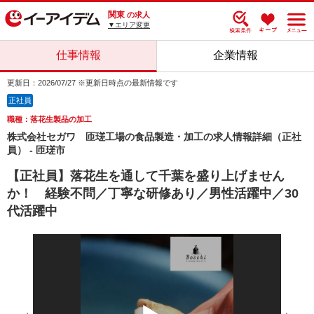
関東
の求人
▼エリア変更
仕事情報
企業情報
更新日：2026/07/27 ※更新日時点の最新情報です
正社員
職種：落花生製品の加工
株式会社セガワ 匝瑳工場の食品製造・加工の求人情報詳細（正社
員） - 匝瑳市
【正社員】落花生を通して千葉を盛り上げません
か！ 経験不問／丁寧な研修あり／男性活躍中／30
代活躍中