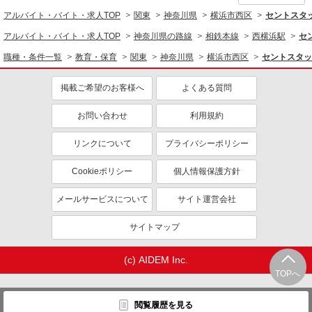
アルバイト・バイト・求人TOP
関東
神奈川県
横浜市西区
セントスタッ
アルバイト・バイト・求人TOP
神奈川県の路線
相鉄本線
西横浜駅
セ
職種・条件一覧
教育・保育
関東
神奈川県
横浜市西区
セントスタッ
掲載ご希望のお客様へ
よくある質問
お問い合わせ
利用規約
リンクについて
プライバシーポリシー
Cookieポリシー
個人情報保護方針
メールサービスについて
サイト運営会社
サイトマップ
(c) AIDEM Inc.
TOPへ
閲覧履歴を見る