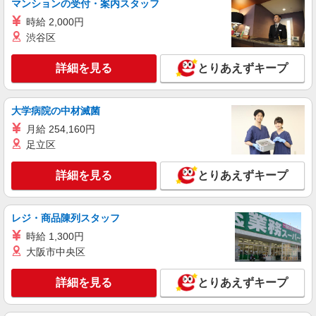
マンションの受付・案内スタッフ
内保育所など）
時給 2,000円
詳細を見る
キープ
渋谷区
派遣社員
紹介予定派遣
詳細を見る
とりあえずキープ
ベルサンテ株式会社 京都支社
保育士/扶養内 早朝/延長 シフト相談OK
残業なし 資格必須
大学病院の中材滅菌
【時給】1,700円〜 ・交通費全額支給 （車通
月給 254,160円
勤の場合も駐車場代・ガソリン代は弊社負担） ・
足立区
各種保険完備 ・昇給あり
神奈川県 横浜市西区にある保育施設 （保育
園・幼稚園・小規模保育園・認定こども園・企業
詳細を見る
とりあえずキープ
内保育所など）
詳細を見る
キープ
レジ・商品陳列スタッフ
派遣社員
紹介予定派遣
時給 1,300円
ベルサンテ株式会社 京都支社
大阪市中央区
保育教諭/扶養内 短時間 シフト相談OK 残
業なし 資格必須
詳細を見る
とりあえずキープ
【時給】1,700円〜 ・交通費全額支給 （車通
勤の場合も駐車場代・ガソリン代は弊社負担） ・
各種保険完備 ・昇給あり