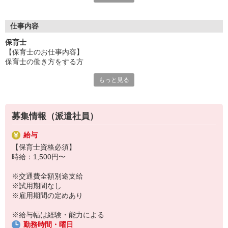
ご用意！
「せっかくなら通いやすい園が良い」「こんな園を探している」
「短時間で探してる」「いずれ正職員になりたい！」
仕事内容
など、あなたのご要望や気になることは何でも相談して下さい
保育士
ネ！
【保育士のお仕事内容】
保育士の働き方をする方
もっと見る
≪クラス運営に係る業務全般≫
・クラス担任業務（複数担任の可能性あり）
・クラス担任のお手伝い
・食事、排泄、着脱の介助
募集情報（派遣社員）
・日々の遊びの提供
・指導計画（月案、週案、日案）の作成
給与
・簡単な書類業務
【保育士資格必須】
・個別経過記録の作成
時給：1,500円〜
・簡単な保護者様対応
・消毒、清掃業務
※交通費全額別途支給
・お子さまの見守り
※試用期間なし
・・・等
※雇用期間の定めあり
※給与幅は経験・能力による
勤務時間・曜日