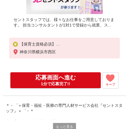
セントスタッフでは、様々なお仕事をご用意しておりま
す。 担当コンサルタントが1対1で登録から就業、ス...
【保育士資格必須】
時給：1,500円〜
神奈川県横浜市西区
※交通費全額別途支給
※試用期間なし
※雇用期間の定めあり
応募画面へ進む
※給与幅は経験・能力による
1分で応募完了!!
キープ
＊・゜＋保育・福祉・医療の専門人材サービス会社『セントスタ
ッフ』＋゜・＊
◎保育園のお仕事情報が満載です！
もっと見る
保育専門の人材サービスをしているからこそ、豊富な求人情報を