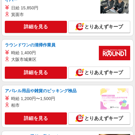
イバー
詳細を見る
キープ
日給 15,850円
箕面市
派遣社員
紹介予定派遣
ベルサンテ株式会社 京都支社
詳細を見る
とりあえずキープ
保育士/土曜日 週1日 隔週OK 補助業務
ダブルワーク
【時給】1,700円〜 ・交通費全額支給 （車通
ラウンドワンの清掃作業員
勤の場合も駐車場代・ガソリン代は弊社負担） ・
時給 1,400円
各種保険完備 ・昇給あり
神奈川県 横浜市西区にある保育施設 （保育
大阪市城東区
園・幼稚園・小規模保育園・認定こども園・企業
内保育所など）
詳細を見る
とりあえずキープ
詳細を見る
キープ
派遣社員
紹介予定派遣
アパレル用品や雑貨のピッキング検品
ベルサンテスタッフ株式会社 京都支社
時給 1,200円〜1,500円
派遣保育士/担任業務なし 土日祝休み 固定
柏市
時間勤務 社保完備
【時給】1,700円〜 ・交通費全額支給 （車通
詳細を見る
とりあえずキープ
勤の場合も駐車場代・ガソリン代は弊社負担） ・
各種保険完備 ・昇給あり ※上記の【時給】は、原
神奈川県 横浜市西区にある保育施設 （保育
則週30時間以上勤務の場合となります。
園・幼稚園・小規模保育園・認定こども園・企業