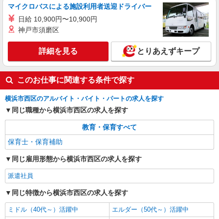
神奈川県 横浜市西区にある保育施設 （保育
マイクロバスによる施設利用者送迎ドライバー
園・幼稚園・小規模保育園・認定こども園・企業
日給 10,900円〜10,900円
内保育所など）
神戸市須磨区
詳細を見る
キープ
詳細を見る
とりあえずキープ
正社員
ニチイキッズ横浜西口保育園
企業内保育園の保育士
このお仕事に関連する条件で探す
月給210,530円 〜 241,530円 試用期間3カ月
給与、待遇に変更無し
横浜市西区のアルバイト・バイト・パートの求人を探す
同じ職種から横浜市西区の求人を探す
神奈川県横浜市西区南幸2-21-5 ヤナガワビ
ル1階
教育・保育すべて
詳細を見る
キープ
保育士・保育補助
同じ雇用形態から横浜市西区の求人を探す
派遣社員
同じ特徴から横浜市西区の求人を探す
ミドル（40代～）活躍中
エルダー（50代～）活躍中