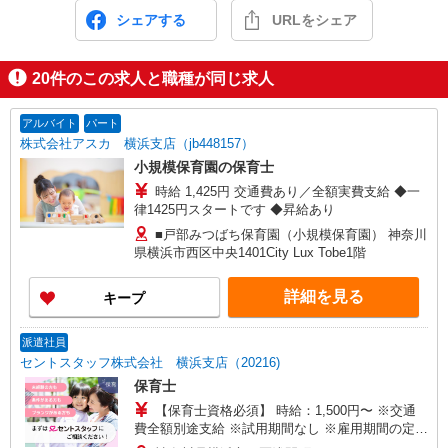
シェアする
URLをシェア
20
件のこの求人と職種が同じ求人
アルバイト
パート
株式会社アスカ 横浜支店（jb448157）
小規模保育園の保育士
時給 1,425円 交通費あり／全額実費支給 ◆一
律1425円スタートです ◆昇給あり
■戸部みつばち保育園（小規模保育園） 神奈川
県横浜市西区中央1401City Lux Tobe1階
詳細を見る
キープ
派遣社員
セントスタッフ株式会社 横浜支店（20216)
保育士
【保育士資格必須】 時給：1,500円〜 ※交通
費全額別途支給 ※試用期間なし ※雇用期間の定め
あり ※給与幅は経験・能力による