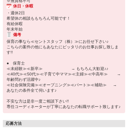
※無資格不可
休日・休暇
・週休2日
希望休の相談ももちろん可能です！
有給休暇
年末年始
備考
保育の事なら≪セントスタッフ（株）≫にお任せ下さい♪
こちらの案件の他にもあなたにピッタリのお仕事お探し致しま
す!!
● 保育士
≪未経験≫≪新卒≫ → もちろん大歓迎♪♪
≪40代≫≪50代≫≪子育て中ママ≫≪主婦≫≪中高年≫ →
年齢問わず活躍中♪
≪社会保険完備≫≪オープニング≫≪パート≫≪補助≫ →
あなたの条件全て伺います♪
不安な方は是非一度ご相談下さい!!
専任コーディネーターが丁寧にあなたの転職サポート致します♪
応募方法