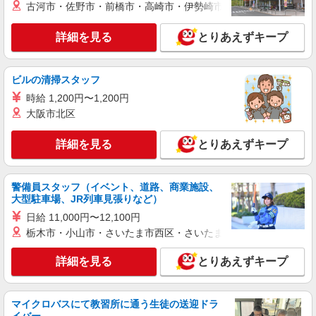
古河市・佐野市・前橋市・高崎市・伊勢崎市・太田市・館林市・
神奈川県横浜市西区
詳細を見る
とりあえずキープ
詳細を見る
キープ
職業紹介
ビルの清掃スタッフ
株式会社トラストグロース 新宿本社 第2営業部
時給 1,200円〜1,200円
保育園での保育士
大阪市北区
月給：201640円〜 ※資格や経験面などによる
・賞与あり（年2回・計4.30ヶ月） ・昇給あり
詳細を見る
とりあえずキープ
（年1回）
神奈川県横浜市西区
詳細を見る
キープ
警備員スタッフ（イベント、道路、商業施設、
大型駐車場、JR列車見張りなど）
派遣社員
日給 11,000円〜12,100円
株式会社トラストグロース 新宿本社 第2営業部
栃木市・小山市・さいたま市西区・さいたま市岩槻区・久喜市・
保育園での保育士
詳細を見る
とりあえずキープ
時給：1400円〜1500円 ※資格と経験を活か
せる
神奈川県横浜市西区
マイクロバスにて教習所に通う生徒の送迎ドラ