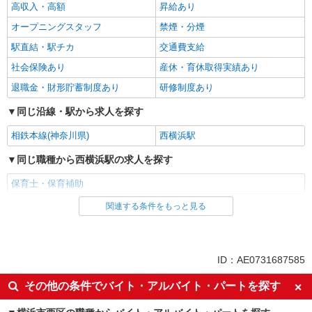
高収入・高額
昇給あり
オープニングスタッフ
禁煙・分煙
駅直結・駅チカ
交通費支給
社会保険あり
産休・育休取得実績あり
退職金・財形貯蓄制度あり
研修制度あり
同じ沿線・駅から求人を探す
相鉄本線(神奈川県)
西横浜駅
同じ職種から西横浜駅の求人を探す
保育士・保育補助
関連する条件をもっと見る
同じ雇用形態から西横浜駅の求人を探す
派遣社員
同じ特徴から西横浜駅の求人を探す
ID：AE0731687585
ミドル（40代～）活躍中
エルダー（50代～）活躍中
その他の条件でバイト・アルバイト・パートを探す
高収入・高額
昇給あり