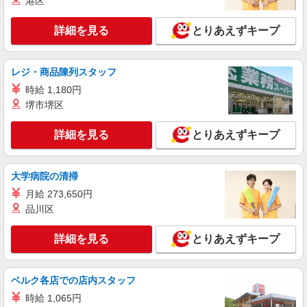
港区
時給：1700円〜1900円 ※資格や経験などによ
る
詳細を見る
とりあえずキープ
神奈川県横浜市中区
詳細を見る
レジ・商品陳列スタッフ
キープ
時給 1,180円
派遣社員
堺市堺区
株式会社トラストグロース 新宿本社 第2営業部
保育士
詳細を見る
とりあえずキープ
時給：1500円〜1600円 ※経験・資格により異
なる
大学病院の清掃
神奈川県横浜市西区
月給 273,650円
詳細を見る
品川区
キープ
詳細を見る
とりあえずキープ
派遣社員
株式会社トラストグロース 新宿本社 第2営業部
保育園での保育士
ベルク各店での店内スタッフ
時給：1300円〜1400円 ※資格や経験などによ
時給 1,065円
る