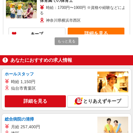
保育園での保育士
時給：1700円〜1900円 ※資格や経験などによ
る
神奈川県横浜市西区
詳細を見る
キープ
もっと見る
派遣社員
株式会社ブレイブ（マイナビグループ）/MD14
あなたにおすすめの求人情報
保育士（要資格） ◆保育園、学童施設、企業
内保育室など多数あり
時給1,400〜1,600円＋交通費 ※給与幅は経
ホールスタッフ
験・能力による ◆支払い方法 ＊日払い・週払い可
時給 1,150円
◆交通費：別途全額支給 ※当社規定あり
神奈川県横浜市西区 【最寄駅】 ◆各線「横浜
仙台市青葉区
駅」 ◆横浜市営地下鉄ブルーライン「高島町駅」
◆京急本線「戸部駅」 ★その他、近隣に多数勤務
詳細を見る
とりあえずキープ
地あります！
詳細を見る
キープ
派遣社員
総合病院の清掃
株式会社トラストグロース 新宿本社 第2営業部
月給 257,400円
保育園での保育士