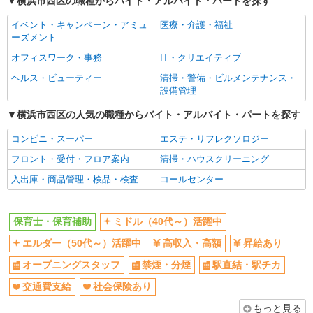
横浜市西区の職種からバイト・アルバイト・パートを探す
オープニングスタッフ
禁煙・分煙
イベント・キャンペーン・アミュ
医療・介護・福祉
駅直結・駅チカ
交通費支給
ーズメント
社会保険あり
産休・育休取得実績あり
オフィスワーク・事務
IT・クリエイティブ
退職金・財形貯蓄制度あり
研修制度あり
ヘルス・ビューティー
清掃・警備・ビルメンテナンス・
設備管理
同じ職種から求人を探す
横浜市西区の人気の職種からバイト・アルバイト・パートを探す
教育・保育
保育士・保育補助
コンビニ・スーパー
エステ・リフレクソロジー
フロント・受付・フロア案内
清掃・ハウスクリーニング
同じ特徴から求人を探す
入出庫・商品管理・検品・検査
コールセンター
ミドル（40代～）活躍中
オープニングスタッフ
交通費支給
社会保険あり
保育士・保育補助
ミドル（40代～）活躍中
産休・育休取得実績あり
エルダー（50代～）活躍中
高収入・高額
昇給あり
オープニングスタッフ
禁煙・分煙
駅直結・駅チカ
交通費支給
社会保険あり
もっと見る