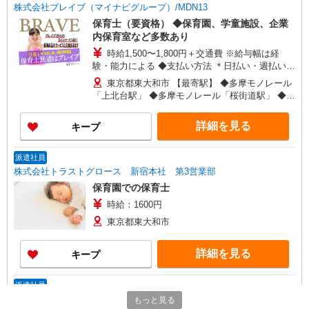
株式会社ブレイブ（マイナビグループ）/MDN13
保育士（要資格） ◆保育園、学童施設、企業
内保育室など多数あり
時給1,500〜1,800円＋交通費 ※給与幅は経
験・能力による ◆支払い方法 ＊日払い・週払い可
◆交通費：別途全額支給 ※当社規定あり
東京都東大和市 【最寄駅】 ◆多摩モノレール
「上北台駅」 ◆多摩モノレール「桜街道駅」 ◆西
武拝島線「東大和市駅」 ★その他、近隣に多数勤
務地あります！
詳細を見る
キープ
派遣社員
株式会社トラストグロース 新宿本社 第3営業部
保育園での保育士
時給：1600円
東京都東大和市
詳細を見る
キープ
派遣社員
株式会社トラストグロース 新宿本社 第3営業部
もっと見る