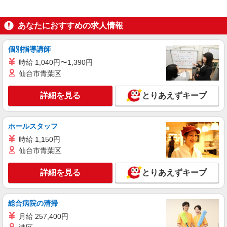
保育園での保育補助
時給：無資格1280円〜/保育士1450円〜 ※資格
あなたにおすすめの求人情報
や経験などによる
東京都東大和市
個別指導講師
詳細を見る
キープ
時給 1,040円〜1,390円
仙台市青葉区
正社員
向原第二保育園
詳細を見る
とりあえずキープ
小規模保育室の保育士
月給202,362円〜
ホールスタッフ
東京都東大和市向原1丁目4-1
時給 1,150円
仙台市青葉区
詳細を見る
キープ
詳細を見る
とりあえずキープ
正社員
大和富士幼稚園・やまとふじこども園
認定子ども園の保育士
総合病院の清掃
月給202,362円〜
月給 257,400円
東京都東大和市向原4-16-17