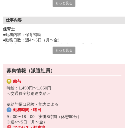
もっと見る
保育専門の人材サービスをしているからこそ、豊富な求人情報を
ご用意！
「せっかくなら通いやすい園が良い」「こんな園を探している」
「短時間で探してる」「いずれ正職員になりたい！」
仕事内容
など、あなたのご要望や気になることは何でも相談して下さい
保育士
ネ！
●勤務内容：保育補助
●勤務日数：週4〜5日（月〜金）
●勤務時間：9：00〜18:00 実働8時間（休憩60分）
もっと見る
●給食：あり ※1食330円
保育補助をお願いします！
・子ども達の見守り
募集情報（派遣社員）
・食事のサポート
・着替えのサポート
給与
・お散歩の同行
時給：1,450円〜1,650円
・簡単な記録（連絡帳、午睡チェック）
＜交通費全額別途支給＞
・環境整備（保育室の掃除など）
※給与幅は経験・能力による
＜＜ 保育内容 ＞＞
勤務時間・曜日
社会福祉法人が運営する定員100名の認可保育園です。
当園の保育は、育児担当制、縦割り保育、布おむつの使用という特
9：00〜18：00 実働8時間（休憩60分）
徴があります。
※週4〜5日（月〜金）
アクセス・勤務地