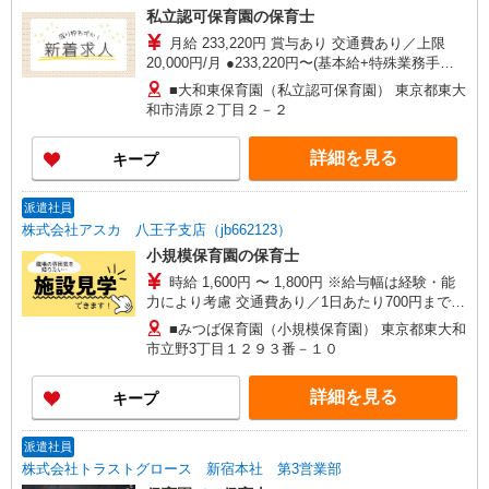
私立認可保育園の保育士
月給 233,220円 賞与あり 交通費あり／上限
20,000円/月 ●233,220円〜(基本給+特殊業務手当)
※上記は新卒の給与です。こちらの内容に年齢、
■大和東保育園（私立認可保育園） 東京都東大
ご経験を加味して算出します！ 家族手当：子一人
和市清原２丁目２－２
につき5,000円/月 職務手当：10,000円〜120,000円
／月
詳細を見る
キープ
派遣社員
株式会社アスカ 八王子支店（jb662123）
小規模保育園の保育士
時給 1,600円 〜 1,800円 ※給与幅は経験・能
力により考慮 交通費あり／1日あたり700円まで
週3日時給1800円 週5日時給1600円
■みつば保育園（小規模保育園） 東京都東大和
市立野3丁目１２９３番－１０
詳細を見る
キープ
派遣社員
株式会社トラストグロース 新宿本社 第3営業部