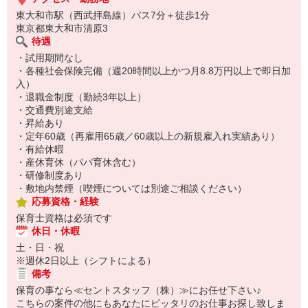
キレイな広々とした園舎で、園庭には豊富な遊具があります。
東大和市駅（西武拝島線）バス7分＋徒歩1分
運動会などの大きな行事は行っておらず、おうちの方と一緒に楽し
東京都東大和市清原3
く体を動かす「プレイデー」や、
待遇
お話やわらべうたなど日々の遊びを一緒に楽しむ「お楽しみ会」な
・試用期間なし
どを行っています。
・各種社会保険完備（週20時間以上かつ月8.8万円以上で即日加
入）
職員の定着率も高く、落ち着いた雰囲気で働ける園になっておりま
・退職金制度（勤続3年以上）
す。
・交通費別途支給
経験がある方も、未経験の方も是非ご検討ください！
・昇給あり
・定年60歳（再雇用65歳／60歳以上の新規雇入れ実績あり）
・有給休暇
・産休育休（パパ育休含む）
・研修制度あり
・敷地内禁煙（喫煙については別途ご相談ください）
応募資格・経験
保育士資格は必須です
休日・休暇
土・日・祝
※週休2日以上（シフトによる）
備考
保育の事なら≪セントスタッフ（株）≫にお任せ下さい♪
こちらの案件の他にもあなたにピッタリのお仕事お探し致しま