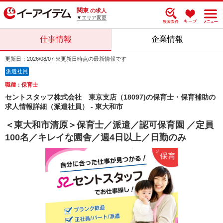
関東
の求人
▼エリア変更
仕事情報
企業情報
更新日：2026/08/07 ※更新日時点の最新情報です
派遣社員
職種：保育士
セントスタッフ株式会社 東京支店（18097)の保育士・保育補助の
求人情報詳細（派遣社員） - 東大和市
＜東大和市清原＞保育士／派遣／認可保育園 ／定員
100名／キレイな園舎／週4日以上／日勤のみ