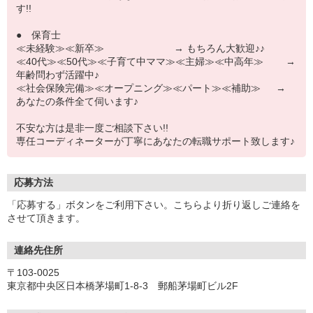
す!!
● 保育士
≪未経験≫≪新卒≫ → もちろん大歓迎♪♪
≪40代≫≪50代≫≪子育て中ママ≫≪主婦≫≪中高年≫ →
年齢問わず活躍中♪
≪社会保険完備≫≪オープニング≫≪パート≫≪補助≫ →
あなたの条件全て伺います♪
不安な方は是非一度ご相談下さい!!
専任コーディネーターが丁寧にあなたの転職サポート致します♪
応募方法
「応募する」ボタンをご利用下さい。こちらより折り返しご連絡を
させて頂きます。
連絡先住所
〒103-0025
東京都中央区日本橋茅場町1-8-3 郵船茅場町ビル2F