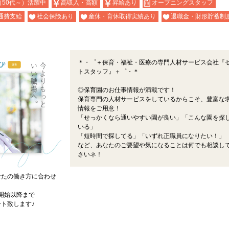
（50代～）活躍中
高収入・高額
昇給あり
オープニングスタッフ
通費支給
社会保険あり
産休・育休取得実績あり
退職金・財形貯蓄制
＊・゜＋保育・福祉・医療の専門人材サービス会社『
トスタッフ』＋゜・＊
◎保育園のお仕事情報が満載です！
保育専門の人材サービスをしているからこそ、豊富な
情報をご用意！
「せっかくなら通いやすい園が良い」「こんな園を探
いる」
「短時間で探してる」「いずれ正職員になりたい！」
など、あなたのご要望や気になることは何でも相談し
さいネ！
なたの働き方に合わせ
開始以降まで
ト致します♪