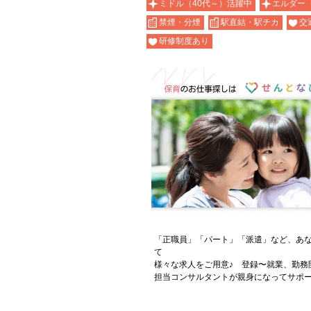
ミドル（40代～）活躍中
エルダー
禁煙・分煙
駅直結・駅チカ
交
研修制度あり
「正職員」「パート」「派遣」など、あ
て
様々な求人をご用意♪ 登録〜就業、勤務
担当コンサルタントが親身になってサポー