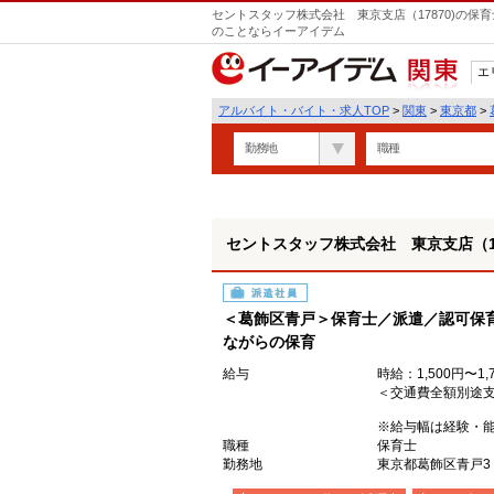
セントスタッフ株式会社 東京支店（17870)の保
のことならイーアイデム
エ
関東
アルバイト・バイト・求人TOP
>
関東
>
東京都
>
勤務地
職種
セントスタッフ株式会社 東京支店（17
派遣社員
＜葛飾区青戸＞保育士／派遣／認可保
ながらの保育
給与
時給：1,500円〜1,
＜交通費全額別途
※給与幅は経験・
職種
保育士
勤務地
東京都葛飾区青戸3