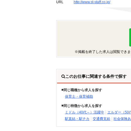
URL
http://www.st-staff.co.jp/
※掲載を終了した求人は閲覧できま
このお仕事に関連する条件で探す
同じ職種から求人を探す
保育士・保育補助
同じ特徴から求人を探す
ミドル（40代～）活躍中
エルダー（50
駅直結・駅チカ
交通費支給
社会保険あ