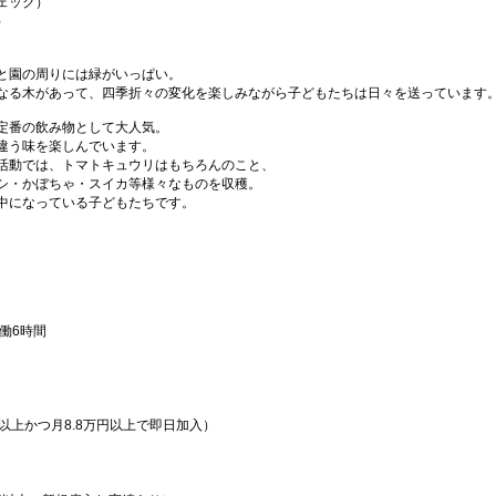
ェック）
）
と園の周りには緑がいっぱい。
なる木があって、四季折々の変化を楽しみながら子どもたちは日々を送っています
定番の飲み物として大人気。
違う味を楽しんでいます。
活動では、トマトキュウリはもちろんのこと、
シ・かぼちゃ・スイカ等様々なものを収穫。
中になっている子どもたちです。
実働6時間
以上かつ月8.8万円以上で即日加入）