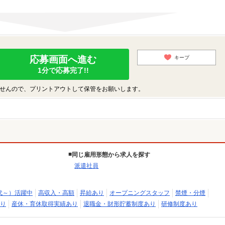
応募画面へ進む
キープ
1分で応募完了!!
せんので、プリントアウトして保管をお願いします。
同じ雇用形態から求人を探す
派遣社員
代～）活躍中
高収入・高額
昇給あり
オープニングスタッフ
禁煙・分煙
り
産休・育休取得実績あり
退職金・財形貯蓄制度あり
研修制度あり