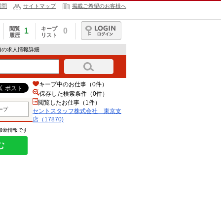
質問
サイトマップ
掲載ご希望のお客様へ
閲覧
キープ
1
0
履歴
リスト
ログイン
0)の求人情報詳細
キープ中のお仕事（0件）
保存した検索条件（
0
件）
閲覧したお仕事（1件）
ープ
セントスタッフ株式会社 東京支
店（17870)
の最新情報です
む