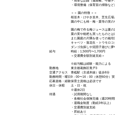
・簡単な記録（連絡帳、午睡チ
・環境整備（保育室の掃除など
＜＜ 園の特徴 ＞＞
桜並木・けやき並木、芝生広場
園の中にも柿・梅・栗等の実の
園の梅で作る梅ジュースは夏の
栗の実や枇杷も買ったものとは
また園庭の片隅を使っての栽培
キャベツ・落花生・トウモロコ
ダンゴ虫探しや泥団子遊びに夢
給与
時給：1,500円〜1,700円
＜交通費全額別途支給＞
※給与幅は経験・能力による
勤務地
東京都葛飾区青戸3
交通アクセス
青砥駅（京成本線）徒歩8分
勤務時間・曜日
9：00〜16：00（休憩60分）
応募資格・経験
保育士資格は必須です
休日・休暇
土・日・祝
※週休2日
待遇
・試用期間なし
・各種社会保険完備（週20時間
・退職金制度（勤続3年以上）
・交通費別途支給
・昇給あり