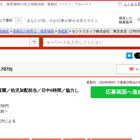
よくある
育士・保育補助の求人情報詳細 - 葛飾区｜バイト・アルバイト
保存した
0
リア選択
「あなたの街」のお仕事が探せる求人サイト
検索条件
葛飾区
>
葛飾区の保育士・保育補助
>
青砥駅
> セントスタッフ株式会社 東京支店（1787
870)
キ
更新日：2026/08/07 ※更新日時点
育園／幼児加配担当／日中6時間／協力し
応募画面へ進
700円
支給＞
能力による