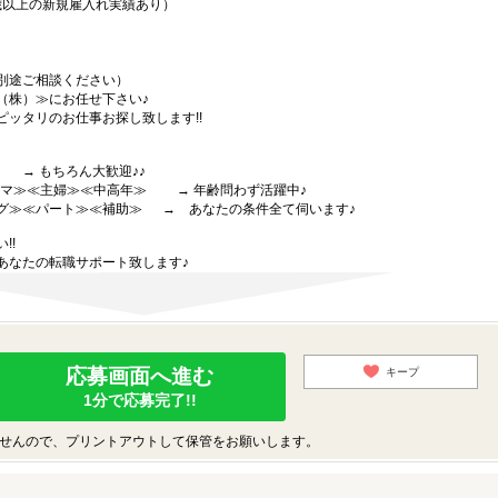
0歳以上の新規雇入れ実績あり）
別途ご相談ください）
（株）≫にお任せ下さい♪
ッタリのお仕事お探し致します!!
 もちろん大歓迎♪♪
中ママ≫≪主婦≫≪中高年≫ → 年齢問わず活躍中♪
グ≫≪パート≫≪補助≫ → あなたの条件全て伺います♪
!!
あなたの転職サポート致します♪
応募画面へ進む
キープ
1分で応募完了!!
せんので、プリントアウトして保管をお願いします。