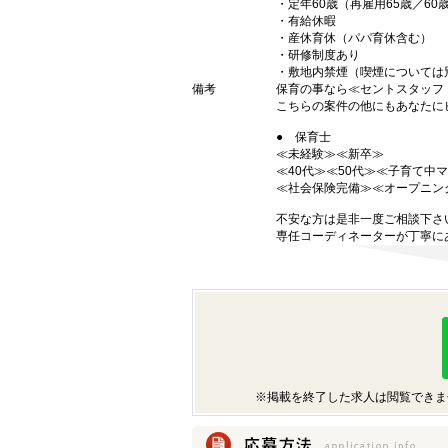
・定年60歳（再雇用65歳／6
・有給休暇
・産休育休（パパ育休含む）
・研修制度あり
・敷地内禁煙（喫煙については
備考
保育の事なら≪セントスタッフ
こちらの案件の他にもあなたにピ
● 保育士
≪未経験≫≪新卒≫ →
≪40代≫≪50代≫≪子育て
≪社会保険完備≫≪オープニン
不安な方は是非一度ご相談下さい
専任コーディネーターが丁寧に
※掲載を終了した求人は閲覧できま