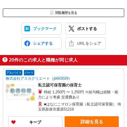
閲覧履歴を見る
ブックマーク
ポストする
シェアする
URLをシェア
20
件のこの求人と職種が同じ求人
アルバイト
パート
株式会社アスカクリエート（jb663029）
私立認可保育園の保育士
時給 1,250円 〜 1,250円 ※給与幅は経験・能
力により考慮 交通費あり
■はなにこマロン保育園（私立認可保育園） 埼
玉県新座市栗原51219
詳細を見る
キープ