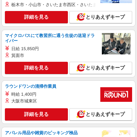
セントスタッフ株式会社 大宮支店（13356)
栃木市・小山市・さいたま市西区・さいたま市岩槻区・久喜市・
保育士
詳細を見る
とりあえずキープ
時給：1,450円〜1,550円 ※経験・能力により
異なります。 ※交通費は別途全額支給致します。
(規定あり) ※交通費全額支給 ※年次有給休暇あり
埼玉県新座市新堀1
※産休育休あり ※退職金支給制度あり ※その他、
マイクロバスにて教習所に通う生徒の送迎ドラ
希望休の調整や曜日固定の勤務も相談可。 ※給与
イバー
詳細を見る
キープ
幅は経験・能力による
日給 15,850円
箕面市
派遣社員
セントスタッフ株式会社 大宮支店（20758)
詳細を見る
とりあえずキープ
保育士
時給：1,450円〜1,550円 ※経験・能力により
異なります。 ※交通費は別途全額支給致します。
ラウンドワンの清掃作業員
(規定あり) ※交通費全額支給 ※年次有給休暇あり
埼玉県新座市堀ノ内1
時給 1,400円
※産休育休あり ※退職金支給制度あり ※その他、
大阪市城東区
希望休の調整や曜日固定の勤務も相談可。 ※給与
詳細を見る
キープ
幅は経験・能力による
詳細を見る
とりあえずキープ
派遣社員
セントスタッフ株式会社 大宮支店（11961)
アパレル用品や雑貨のピッキング検品
保育士