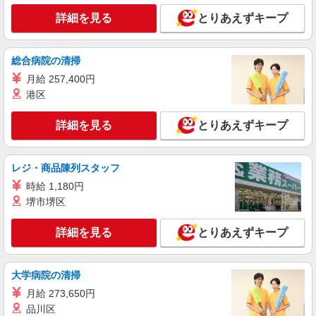
※産休育休あり ※退職金支給制度あり ※その他、
希望休の調整や曜日固定の勤務も相談可。 ※給与
詳細を見る
とりあえずキープ
詳細を見る
キープ
幅は経験・能力による
派遣社員
総合病院の清掃
セントスタッフ株式会社 大宮支店（20009)
月給 257,400円
保育士
港区
時給：1,350円〜1,450円 ※経験・能力により
異なります。 ※交通費は別途全額支給致します。
詳細を見る
とりあえずキープ
(規定あり) ※交通費全額支給 ※年次有給休暇あり
埼玉県新座市石神4
※産休育休あり ※退職金支給制度あり ※その他、
希望休の調整や曜日固定の勤務も相談可。 ※給与
詳細を見る
キープ
レジ・商品陳列スタッフ
幅は経験・能力による
時給 1,180円
派遣社員
堺市堺区
セントスタッフ株式会社 大宮支店（15135)
保育士
詳細を見る
とりあえずキープ
時給：1,350円〜1,450円 ※経験・能力により
異なります。 ※交通費は別途全額支給致します。
(規定あり) ※交通費全額支給 ※年次有給休暇あり
大学病院の清掃
埼玉県新座市野寺2
※産休育休あり ※退職金支給制度あり ※その他、
月給 273,650円
希望休の調整や曜日固定の勤務も相談可。 ※給与
詳細を見る
品川区
キープ
幅は経験・能力による