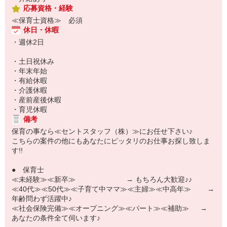
応募資格・経験
≪保育士資格≫ 必須
休日・休暇
・週休2日
・土日祝休み
・年末年始
・有給休暇
・介護休暇
・産前産後休暇
・育児休暇
備考
保育の事なら≪セントスタッフ（株）≫にお任せ下さい♪
こちらの案件の他にもあなたにピッタリのお仕事お探し致しま
す!!
● 保育士
≪未経験≫≪新卒≫ → もちろん大歓迎♪♪
≪40代≫≪50代≫≪子育て中ママ≫≪主婦≫≪中高年≫ →
年齢問わず活躍中♪
≪社会保険完備≫≪オープニング≫≪パート≫≪補助≫ →
あなたの条件全て伺います♪