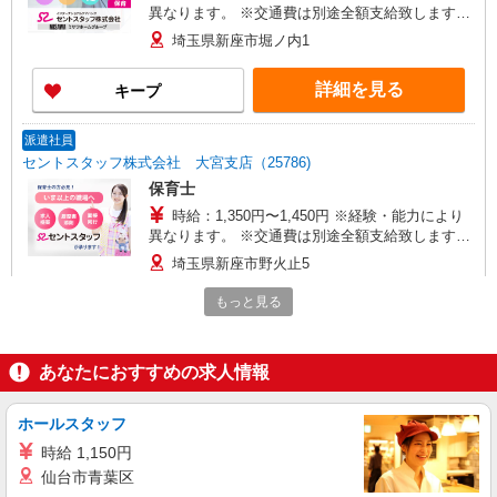
異なります。 ※交通費は別途全額支給致します。
(規定あり) ※交通費全額支給 ※年次有給休暇あり
埼玉県新座市堀ノ内1
※産休育休あり ※退職金支給制度あり ※その他、
希望休の調整や曜日固定の勤務も相談可。 ※給与
詳細を見る
キープ
幅は経験・能力による
派遣社員
セントスタッフ株式会社 大宮支店（25786)
保育士
時給：1,350円〜1,450円 ※経験・能力により
異なります。 ※交通費は別途全額支給致します。
(規定あり) ※交通費全額支給 ※年次有給休暇あり
埼玉県新座市野火止5
※産休育休あり ※退職金支給制度あり ※その他、
希望休の調整や曜日固定の勤務も相談可。 ※給与
もっと見る
詳細を見る
キープ
幅は経験・能力による
派遣社員
あなたにおすすめの求人情報
セントスタッフ株式会社 大宮支店（12237)
保育士
ホールスタッフ
時給：1,450円〜1,550円 ※経験・能力により
時給 1,150円
異なります。 ※交通費は別途全額支給致します。
仙台市青葉区
(規定あり) ※交通費全額支給 ※年次有給休暇あり
埼玉県新座市馬場1