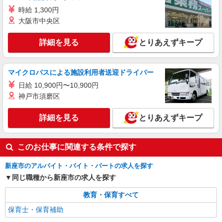
(規定あり) ※交通費全額支給 ※年次有給休暇あり
埼玉県新座市栄3
※産休育休あり ※退職金支給制度あり ※その他、
時給 1,300円
希望休の調整や曜日固定の勤務も相談可。 ※給与
大阪市中央区
詳細を見る
キープ
幅は経験・能力による
詳細を見る
とりあえずキープ
派遣社員
セントスタッフ株式会社 大宮支店（13576)
保育士
マイクロバスによる施設利用者送迎ドライバー
時給：1,450円〜1,550円 ※経験・能力により
日給 10,900円〜10,900円
異なります。 ※交通費は別途全額支給致します。
神戸市須磨区
(規定あり) ※交通費全額支給 ※年次有給休暇あり
埼玉県新座市道場2
※産休育休あり ※退職金支給制度あり ※その他、
詳細を見る
とりあえずキープ
希望休の調整や曜日固定の勤務も相談可。 ※給与
詳細を見る
キープ
幅は経験・能力による
このお仕事に関連する条件で探す
新座市のアルバイト・バイト・パートの求人を探す
同じ職種から新座市の求人を探す
教育・保育すべて
保育士・保育補助