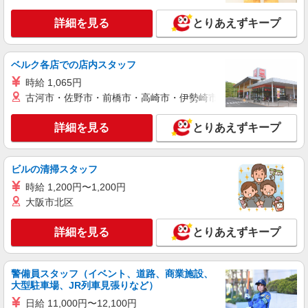
詳細を見る
とりあえずキープ
派遣社員
セントスタッフ株式会社 大宮支店（19323)
保育士
ベルク各店での店内スタッフ
時給：1,450円〜1,550円 ※経験・能力により
時給 1,065円
異なります。 ※交通費は別途全額支給致します。
(規定あり) ※交通費全額支給 ※年次有給休暇あり
古河市・佐野市・前橋市・高崎市・伊勢崎市・太田市・館林市・
埼玉県新座市栄3
※産休育休あり ※退職金支給制度あり ※その他、
希望休の調整や曜日固定の勤務も相談可。 ※給与
詳細を見る
とりあえずキープ
詳細を見る
キープ
幅は経験・能力による
派遣社員
ビルの清掃スタッフ
セントスタッフ株式会社 大宮支店（161295)
時給 1,200円〜1,200円
保育士
大阪市北区
時給：1,450円〜1,550円 ※経験・能力により
異なります。 ※交通費は別途全額支給致します。
詳細を見る
とりあえずキープ
(規定あり) ※交通費全額支給 ※年次有給休暇あり
埼玉県新座市野火止1
※産休育休あり ※退職金支給制度あり ※その他、
希望休の調整や曜日固定の勤務も相談可。 ※給与
詳細を見る
キープ
幅は経験・能力による
警備員スタッフ（イベント、道路、商業施設、
大型駐車場、JR列車見張りなど）
派遣社員
日給 11,000円〜12,100円