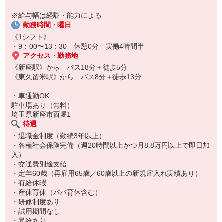
※給与幅は経験・能力による
勤務時間・曜日
《1シフト》
・9：00〜13：30 休憩0分 実働4時間半
アクセス・勤務地
《新座駅》から バス18分＋徒歩5分
《東久留米駅》から バス8分＋徒歩13分
・車通勤OK
駐車場あり（無料）
埼玉県新座市西堀1
待遇
・退職金制度（勤続3年以上）
・各種社会保険完備（週20時間以上かつ月8.8万円以上で即日加
入）
・交通費別途支給
・定年60歳（再雇用65歳／60歳以上の新規雇入れ実績あり）
・有給休暇
・産休育休（パパ育休含む）
・研修制度あり
・試用期間なし
・昇給あり