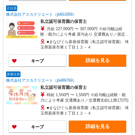
正社員
株式会社アスカクリエート（jb651858）
私立認可保育園の保育士
月給 227,000円 〜 307,000円 ※給与幅は経
験・能力により考慮 賞与あり 交通費あり／規定内
支給 ・基本給 173,000円〜253,000円 ・地域手
■まなびぐら新座保育園（私立認可保育園） 埼
当 10,000円 ・フルシフト手当 10,000円 ・処遇
玉県新座市東１丁目１２－４
改善手当 25,000円 ・特例処遇改善手当 9,000
円〜 職務手当 9,000円〜40,000円 扶養手当
詳細を見る
キープ
3,000円〜18,000円
派遣社員
株式会社アスカクリエート（jb489769）
私立認可保育園の保育士
時給 1,550円 〜 1,550円 ※給与幅は経験・能
力により考慮 交通費あり／交通費支給(上限1万円)
■まなびぐら新座保育園（私立認可保育園） 埼
玉県新座市東１丁目１２－４
詳細を見る
キープ