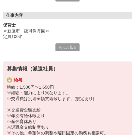
ご用意！
「せっかくなら通いやすい園が良い」「こんな園を探している」
「短時間で探してる」「いずれ正職員になりたい！」
仕事内容
など、あなたのご要望や気になることは何でも相談して下さい
保育士
ネ！
≪新座市 認可保育園≫
定員100名
もっと見る
〜嬉しい条件〜
◆ 9：00〜13：30（休憩0分）
◆ 週4日以上（平日のみ可能）
◆ 車通勤 可能（駐車代無料）
募集情報（派遣社員）
◆ 派遣でも退職金あり
給与
時給：1,500円〜1,650円
〜働く環境〜
※経験・能力により異なります。
◎ 自然との関りを大切にしており、畑で野菜を育ててます♪
※交通費は別途全額支給致します。(規定あり)
◎ 子供たちと沢山遊んで、一緒に成長していきましょう
◎ 働くスタッフを大切にしており、残業無しであがってます♪
※交通費全額支給
※年次有給休暇あり
※産休育休あり
※退職金支給制度あり
※その他、希望休の調整や曜日固定の勤務も相談可。