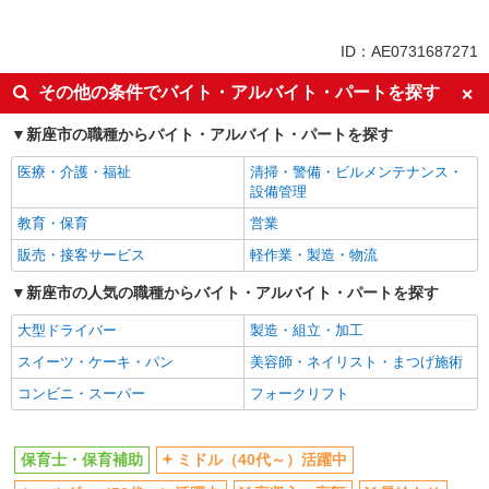
同じ特徴から求人を探す
ミドル（40代～）活躍中
土日祝休み
ID：AE0731687271
短時間勤務（1日4h以内）OK
オープニングスタッフ
その他の条件でバイト・アルバイト・パートを探す
車通勤OK
交通費支給
新座市の職種からバイト・アルバイト・パートを探す
社会保険あり
産休・育休取得実績あり
医療・介護・福祉
清掃・警備・ビルメンテナンス・
設備管理
教育・保育
営業
販売・接客サービス
軽作業・製造・物流
新座市の人気の職種からバイト・アルバイト・パートを探す
大型ドライバー
製造・組立・加工
スイーツ・ケーキ・パン
美容師・ネイリスト・まつげ施術
コンビニ・スーパー
フォークリフト
保育士・保育補助
ミドル（40代～）活躍中