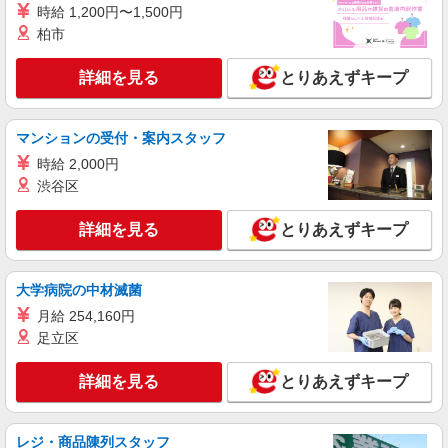
時給：1,350円〜1,450円 ※経験・能力により
時給 1,200円〜1,500円
異なります。 ※交通費は別途全額支給致します。
柏市
(規定あり) ※交通費全額支給 ※年次有給休暇あり
埼玉県新座市堀ノ内3
※産休育休あり ※退職金支給制度あり ※その他、
詳細を見る
とりあえずキープ
希望休の調整や曜日固定の勤務も相談可。 ※給与
詳細を見る
キープ
幅は経験・能力による
マンションの受付・案内スタッフ
派遣社員
セントスタッフ株式会社 大宮支店（20005)
時給 2,000円
渋谷区
保育士
時給：1,350円〜1,450円 ※経験・能力により
詳細を見る
とりあえずキープ
異なります。 ※交通費は別途全額支給致します。
(規定あり) ※交通費全額支給 ※年次有給休暇あり
埼玉県新座市栗原1
※産休育休あり ※退職金支給制度あり ※その他、
希望休の調整や曜日固定の勤務も相談可。 ※給与
大学病院の中材滅菌
詳細を見る
キープ
幅は経験・能力による
月給 254,160円
足立区
派遣社員
セントスタッフ株式会社 大宮支店（21368)
詳細を見る
とりあえずキープ
保育士
時給：1,450円〜1,550円 ※経験・能力により
異なります。 ※交通費は別途全額支給致します。
レジ・商品陳列スタッフ