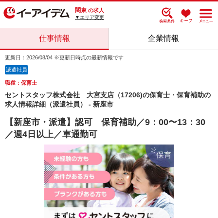
関東
の求人
▼エリア変更
仕事情報
企業情報
更新日：2026/08/04 ※更新日時点の最新情報です
派遣社員
職種：保育士
セントスタッフ株式会社 大宮支店（17206)の保育士・保育補助の
求人情報詳細（派遣社員） - 新座市
【新座市・派遣】認可 保育補助／9：00〜13：30
／週4日以上／車通勤可