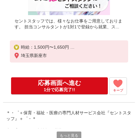
セントスタッフでは、様々なお仕事をご用意しておりま
す。 担当コンサルタントが1対1で登録から就業、ス...
時給：1,500円〜1,650円
※経験・能力により異なります。
埼玉県新座市
※交通費は別途全額支給致します。(規定あり)
※交通費全額支給
※年次有給休暇あり
応募画面へ進む
※産休育休あり
※退職金支給制度あり
1分で応募完了!!
キープ
※その他、希望休の調整や曜日固定の勤務も相談可
。
※給与幅は経験・能力による
＊・゜＋保育・福祉・医療の専門人材サービス会社『セントスタ
ッフ』＋゜・＊
◎保育園のお仕事情報が満載です！
もっと見る
保育専門の人材サービスをしているからこそ、豊富な求人情報を