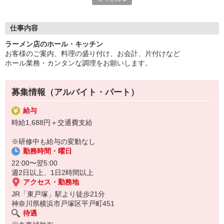
えます。
◎深夜手当ありで効率よく稼げる
仕事内容
◎シフト相談OK／週2日〜・1日2h〜OK
ラーメン店のホール・キッチン
◎食事補助ありでお財布にも優しい
お客様のご案内、料理の盛り付け、お会計、片付けなど
ホール業務・カンタンな調理をお願いします。
プライベートと両立しながら、人気ラーメン店で働きませんか？
ゼンショーグループが展開するラーメンチェーン。
伝丸・威風・壱鵠堂・天下一。
募集情報（アルバイト・パート）
色々な世代に喜んでいただける美味しいラーメンを一緒にお届け
しませんか？
給与
時給1,688円＋交通費支給
※研修中も給与の変動なし
勤務時間・曜日
22:00〜翌5:00
週2日以上、1日2時間以上
アクセス・勤務地
JR「東戸塚」駅より徒歩21分
神奈川県横浜市戸塚区平戸町451
待遇