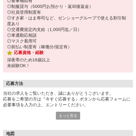
◎食事補助有
◎制服貸与（5000円お預かり・返却後返金）
◎社員登用制度有
◎すき家・はま寿司など、ゼンショーグループで使える割引制
度あり
◎交通費規定内支給（1,000円迄／日）
◎車通勤応相談
◎マスク着用可
◎前払い制度有（稼働分/規定有）
応募資格・経験
深夜帯のため18歳以上
未経験OK！
応募方法
当社の求人をご覧いただき、誠にありがとうございます。
応募をご希望の方は『今すぐ応募する』ボタンから応募フォームに
必要事項を入力の上、エントリーください。
☆★☆24時間応募OK！☆★☆
もっと見る
・・・お願い・・・
応募の際は、連絡先に「携帯電話のアドレス」や「携帯電話の番
号」など
地図