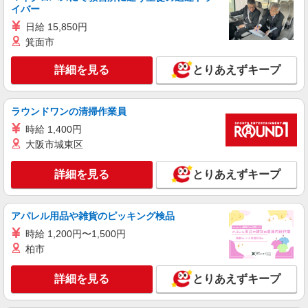
株式会社HITOWA フードサービスカンパニー
イバー
福祉施設での調理師【正社員】
日給 15,850円
月給24万円〜27万円 ※給与は経験や前職給与
箕面市
に応じて決定します。 賞与年2回
シニアフォレスト横浜戸塚 （神奈川県横浜市
詳細を見る
とりあえずキープ
戸塚区俣野町461）
詳細を見る
キープ
ラウンドワンの清掃作業員
時給 1,400円
アルバイト
パート
大阪市城東区
すき家 戸塚駅西口店
すき家の店舗スタッフ（接客・調理・清掃な
詳細を見る
とりあえずキープ
ど）
時給1,532円
アパレル用品や雑貨のピッキング検品
神奈川県横浜市戸塚区戸塚町4080-1 LEON-
K 1F
時給 1,200円〜1,500円
柏市
詳細を見る
キープ
詳細を見る
とりあえずキープ
アルバイト
パート
伝丸 平戸店