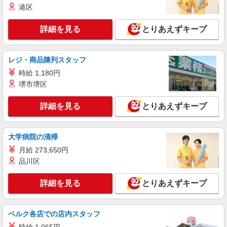
港区
正社員
株式会社HITOWA フードサービスカンパニー
詳細を見る
とりあえずキープ
学校給食の栄養士【正社員】
月給21万5,000円〜25万円 学校給食経験者は優
遇★ ※給与は経験や前職給与に応じて決定しま
レジ・商品陳列スタッフ
す。 賞与年2回
横浜市戸塚区内学校 （神奈川県横浜市戸塚区
時給 1,180円
上矢部町1463-4）
堺市堺区
詳細を見る
キープ
詳細を見る
とりあえずキープ
アルバイト
パート
すき家 1国横浜不動坂店
大学病院の清掃
すき家の店舗スタッフ（接客・調理・清掃な
月給 273,650円
ど）
品川区
時給1,280円 ※22:00〜翌5:00：時給1,600円 ※
高校生時給1,225円 ※早朝手当（5:00〜9:00）時給
詳細を見る
＋150円
とりあえずキープ
神奈川県横浜市戸塚区柏尾町928-1
詳細を見る
キープ
ベルク各店での店内スタッフ