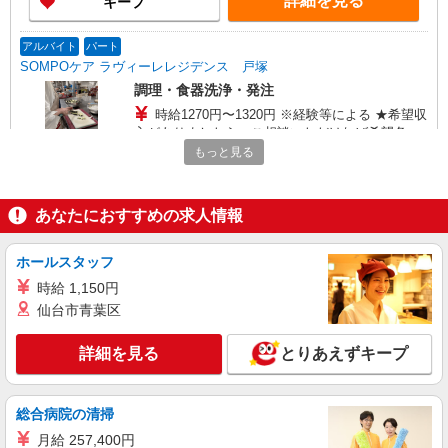
詳細を見る
キープ
アルバイト
パート
SOMPOケア ラヴィーレレジデンス 戸塚
調理・食器洗浄・発注
時給1270円〜1320円 ※経験等による ★希望収
入がありましたら、ご相談いただければ希望条件
に合うかの確認もいたします。 ★時間外手当別途
もっと見る
神奈川県横浜市戸塚区戸塚町361-4
支給 ★上記金額は働きがい向上手当を含みます。
★働きがい向上手当※26年6月改定（地域により異
詳細を見る
キープ
なる） 社会保険加入者は更に＋50円
あなたにおすすめの求人情報
アルバイト
パート
ホールスタッフ
コンパスグループ・ジャパン株式会社 21612_p
時給 1,150円
調理補助【アルバイト・パート】
仙台市青葉区
時給1,300円以上 試用期間中 時給1,300円以上
(試用期間2ヶ月) 残業が発生した場合、残業代を1
分単位で別途支給します。
詳細を見る
とりあえずキープ
西武東戸塚ＳＣ店 （神奈川県横浜市戸塚区品
濃町537-1 7階）
総合病院の清掃
詳細を見る
キープ
月給 257,400円