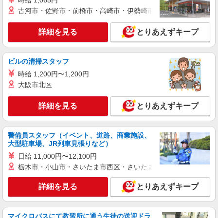
時給 1,065円
アルバイト
パート
古河市・佐野市・前橋市・高崎市・伊勢崎市・太田市・館林市・
ピザハット 東戸塚店
未経験OK！ピザハットピザメイクスタッフ
詳細を見る
とりあえずキープ
（インストア）
時給1,230円以上 平日 時給1,230円以上 土日・
祝日 時給1,230円以上 高校生 時給1,230円以上
ビルの清掃スタッフ
神奈川県横浜市戸塚区名瀬町764番地15
時給 1,200円〜1,200円
大阪市北区
詳細を見る
キープ
詳細を見る
とりあえずキープ
アルバイト
パート
伝丸 踊場店
ラーメン店のホール・キッチン
警備員スタッフ（イベント、道路、商業施設、
大型駐車場、JR列車見張りなど）
時給1,563円＋交通費支給 ※研修中も給与の変
動なし
日給 11,000円〜12,100円
神奈川県横浜市戸塚区矢部町1672-8
栃木市・小山市・さいたま市西区・さいたま市岩槻区・久喜市・
詳細を見る
とりあえずキープ
詳細を見る
キープ
正社員
マイクロバスにて教習所に通う生徒の送迎ドラ