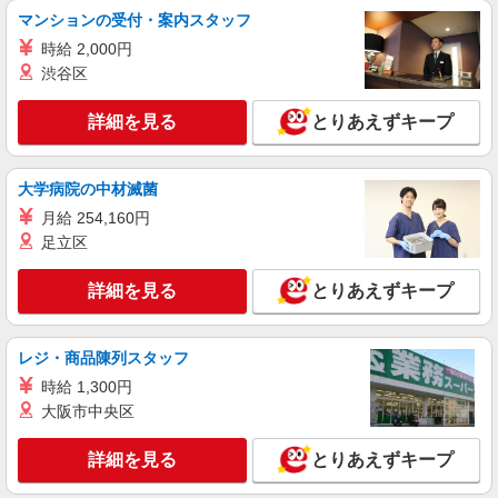
ラーメン店のホール・キッチン
マンションの受付・案内スタッフ
時給1,350円＋交通費支給 ◆22時〜翌5時は時
時給 2,000円
給1,688円 ◆高校生は時給1,225円 ※研修中も給与
渋谷区
の変動なし
神奈川県横浜市戸塚区平戸町451
詳細を見る
とりあえずキープ
詳細を見る
キープ
大学病院の中材滅菌
アルバイト
パート
COCO’S 戸塚名瀬店
月給 254,160円
足立区
ココスのホール（カスタマー）スタッフ
時給1300円 ※22:00〜翌5:00：時給1625円 ※
詳細を見る
高校生時給1250円 ■特別手当 早朝手当（5:00〜
とりあえずキープ
8:00）時給＋100円
神奈川県横浜市戸塚区名瀬町766-1
レジ・商品陳列スタッフ
詳細を見る
キープ
時給 1,300円
大阪市中央区
アルバイト
パート
株式会社HITOWA フードサービスカンパニー
詳細を見る
とりあえずキープ
福祉施設での調理補助【アルバイト・パート】
時給1,225円 ※経験によりスタート時給は変動