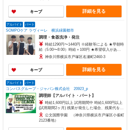
詳細を見る
キープ
アルバイト
パート
SOMPOケア ラヴィーレ 横浜緑園都市
調理・食器洗浄・発注
時給1290円〜1440円 ※経験等による ★早朝時
給（5:00〜8:00）時給＋100円 ★希望収入があり
ましたら、ご相談いただければ希望条件に合うか
神奈川県横浜市戸塚区名瀬町2460-3
の確認もいたします。 ★時間外手当別途支給 ★上
記金額は働きがい向上手当を含みます。 ★働きが
詳細を見る
キープ
い向上手当※26年6月改定（地域により異なる）
社会保険加入者は更に＋50円
アルバイト
パート
コンパスグループ・ジャパン株式会社 20923_p
調理師【アルバイト・パート】
時給1,600円以上 試用期間中 時給1,600円以上
(試用期間2ヶ月) 残業が発生した場合、残業代を1
分単位で別途支給します。
公文国際学園 （神奈川県横浜市戸塚区小雀町
2123番地）