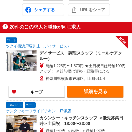
シェアする
URLをシェア
20
件のこの求人と職種が同じ求人
NEW
パート
ツクイ横浜戸塚川上（デイサービス）
デイサービス 調理スタッフ（ミールケアク
ルー）
時給1,225円〜1,570円 ★土日祝日は時給100円
アップ！ ※給与幅は資格・経験等による
神奈川県横浜市戸塚区川上町611-4
詳細を見る
キープ
アルバイト
パート
ケンタッキーフライドチキン 戸塚店
カウンター・キッチンスタッフ ＜優先募集日
時＞土日祝 18:00〜23:00
時給1260円 ＜高校生＞時給1230円