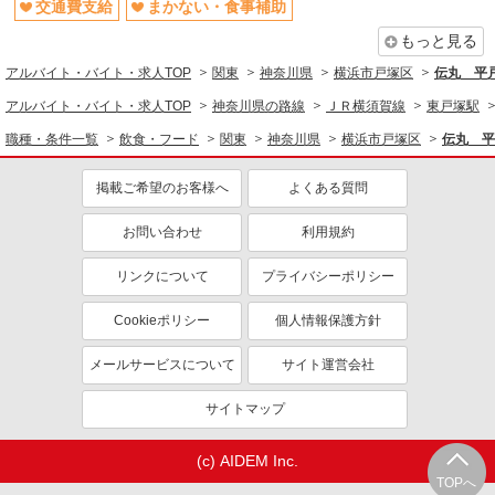
交通費支給
まかない・食事補助
もっと見る
アルバイト・バイト・求人TOP
関東
神奈川県
横浜市戸塚区
伝丸 平
アルバイト・バイト・求人TOP
神奈川県の路線
ＪＲ横須賀線
東戸塚駅
職種・条件一覧
飲食・フード
関東
神奈川県
横浜市戸塚区
伝丸 平
掲載ご希望のお客様へ
よくある質問
お問い合わせ
利用規約
リンクについて
プライバシーポリシー
Cookieポリシー
個人情報保護方針
メールサービスについて
サイト運営会社
サイトマップ
(c) AIDEM Inc.
TOPへ