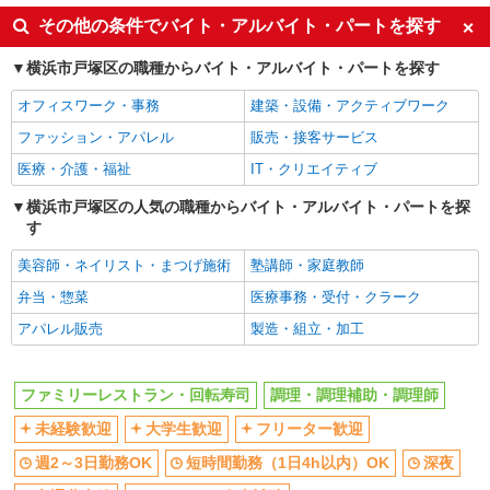
未経験歓迎
大学生歓迎
その他の条件でバイト・アルバイト・パートを探す
フリーター歓迎
週2～3日勤務OK
横浜市戸塚区の職種からバイト・アルバイト・パートを探す
短時間勤務（1日4h以内）OK
深夜
オフィスワーク・事務
建築・設備・アクティブワーク
交通費支給
まかない・食事補助
ファッション・アパレル
販売・接客サービス
社割・特典あり
制服貸与
医療・介護・福祉
IT・クリエイティブ
社員登用あり
高収入・高額
横浜市戸塚区の人気の職種からバイト・アルバイト・パートを探
同じ職種から求人を探す
す
飲食・フード
美容師・ネイリスト・まつげ施術
塾講師・家庭教師
調理・調理補助・調理師
弁当・惣菜
医療事務・受付・クラーク
同じ特徴から求人を探す
アパレル販売
製造・組立・加工
未経験歓迎
大学生歓迎
週2～3日勤務OK
短時間勤務（1日4h以内）OK
ファミリーレストラン・回転寿司
調理・調理補助・調理師
深夜
交通費支給
未経験歓迎
大学生歓迎
フリーター歓迎
まかない・食事補助
社員登用あり
週2～3日勤務OK
短時間勤務（1日4h以内）OK
深夜