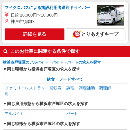
します。 ※AP評価制度：あり 年1回の評価によ
マイクロバスによる施設利用者送迎ドライバー
り時給を見直します。 ※アルバイト賞与（寸
シニアフォレスト横浜戸塚 （神奈川県横浜市
志）：あり 年2回。勤続年数により金額UP。
日給 10,900円〜10,900円
戸塚区俣野町461）
神戸市須磨区
詳細を見る
キープ
詳細を見る
とりあえずキープ
アルバイト
パート
すき家 戸塚駅西口店
このお仕事に関連する条件で探す
すき家の店舗スタッフ（接客・調理・清掃な
ど）
横浜市戸塚区のアルバイト・バイト・パートの求人を探す
時給1,225円 ※22:00〜翌5:00：時給1,532円 ※
同じ職種から横浜市戸塚区の求人を探す
高校生時給1,225円 ※早朝手当（5:00〜9:00）時給
＋150円
飲食・フードすべて
神奈川県横浜市戸塚区戸塚町4080-1 LEON-
K 1F
ファミリーレストラン・回転寿
調理・調理補助・調理師
司
詳細を見る
キープ
同じ雇用形態から横浜市戸塚区の求人を探す
アルバイト
パート
同じ特徴から横浜市戸塚区の求人を探す