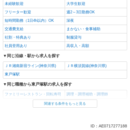
未経験歓迎
大学生歓迎
フリーター歓迎
週2～3日勤務OK
短時間勤務（1日4h以内）OK
深夜
交通費支給
まかない・食事補助
社割・特典あり
制服貸与
社員登用あり
高収入・高額
同じ沿線・駅から求人を探す
ＪＲ湘南新宿ライン(神奈川県)
ＪＲ横須賀線(神奈川県)
東戸塚駅
同じ職種から東戸塚駅の求人を探す
ファミリーレストラン・回転寿司
調理・調理補助・調理師
関連する条件をもっと見る
同じ雇用形態から東戸塚駅の求人を探す
アルバイト
パート
同じ特徴から東戸塚駅の求人を探す
ID：AE0717277188