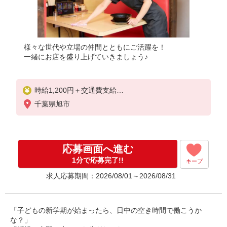
様々な世代や立場の仲間とともにご活躍を！
一緒にお店を盛り上げていきましょう♪
時給1,200円＋交通費支給
◆22時〜翌5時は時給1,500円
千葉県旭市
◆高校生は時給1,170円
※土日祝手当 時給＋50円
※研修中も給与の変動なし
応募画面へ進む
1分で応募完了!!
キープ
求人応募期間：2026/08/01～2026/08/31
「子どもの新学期が始まったら、日中の空き時間で働こうか
な？」