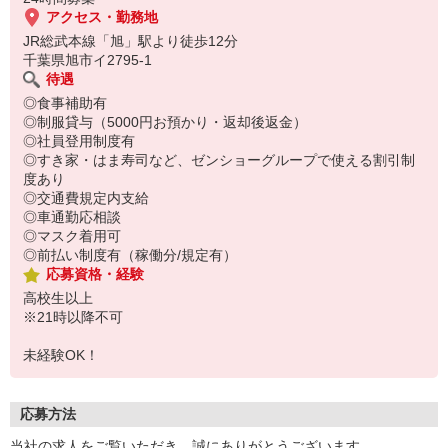
アクセス・勤務地
JR総武本線「旭」駅より徒歩12分
千葉県旭市イ2795-1
待遇
◎食事補助有
◎制服貸与（5000円お預かり・返却後返金）
◎社員登用制度有
◎すき家・はま寿司など、ゼンショーグループで使える割引制
度あり
◎交通費規定内支給
◎車通勤応相談
◎マスク着用可
◎前払い制度有（稼働分/規定有）
応募資格・経験
高校生以上
※21時以降不可
未経験OK！
応募方法
当社の求人をご覧いただき、誠にありがとうございます。