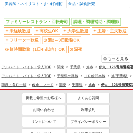
美容師・ネイリスト・まつげ施術
食品・試食販売
調理・調理補助・調理師
アルバイト
パート
株式会社東洋食品/旭市
同じ特徴から求人を探す
ファミリーレストラン・回転寿司
調理・調理補助・調理師
学校給食の調理補助・洗浄
未経験歓迎
高校生OK
時給1,140円〜 試用期間：3か月※給与変動な
未経験歓迎
高校生OK
大学生歓迎
主婦・主夫歓迎
大学生歓迎
し
週2～3日勤務OK
フリーター歓迎
週2～3日勤務OK
旭市第二学校給食センター （千葉県旭市高生
短時間勤務（1日4h以内）OK
深夜
96）
短時間勤務（1日4h以内）OK
深夜
交通費支給
まかない・食事補助
もっと見る
詳細を見る
社員登用あり
キープ
アルバイト・バイト・求人TOP
関東
千葉県
旭市
伝丸 126号旭警察
正社員
アルバイト・バイト・求人TOP
千葉県の路線
ＪＲ総武本線
旭(千葉)駅
ビッグハウス旭店
職種・条件一覧
飲食・フード
関東
千葉県
旭市
伝丸 126号旭警
精肉部門
月給25万円〜35万円（スキル・経験を考慮）
掲載ご希望のお客様へ
よくある質問
＜昇給・賞与について＞ ●昇給年1回 ●賞与年2回
（年間4.2ヶ月分／過去実績） ＜各種手当一覧＞ ●
千葉県旭市ニ6017-1
お問い合わせ
利用規約
交通費規定支給 ●資格手当 ＜年収例＞ ●30歳代：
年収450万円 ●40歳代：年収500万円
詳細を見る
キープ
リンクについて
プライバシーポリシー