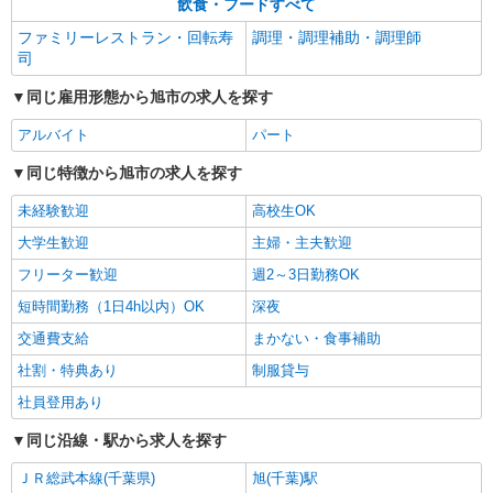
飲食・フードすべて
詳細を見る
キープ
ファミリーレストラン・回転寿
調理・調理補助・調理師
司
アルバイト
パート
同じ雇用形態から旭市の求人を探す
めん六や ダイナム千葉旭店（121377）
キッチンスタッフ
アルバイト
パート
時給1140円以上 給料前払い：勤務実績の7割ま
で可能（月間の上限3万円）
同じ特徴から旭市の求人を探す
千葉県旭市川口字及内3397-2
未経験歓迎
高校生OK
大学生歓迎
主婦・主夫歓迎
詳細を見る
キープ
フリーター歓迎
週2～3日勤務OK
アルバイト
パート
短時間勤務（1日4h以内）OK
深夜
株式会社東洋食品/旭市
交通費支給
まかない・食事補助
学校給食の調理補助・洗浄
社割・特典あり
制服貸与
時給1,140円〜 試用期間：3か月※給与変動な
し
社員登用あり
旭市第一学校給食センター （千葉県旭市ニ
同じ沿線・駅から求人を探す
5116-2）
ＪＲ総武本線(千葉県)
旭(千葉)駅
詳細を見る
キープ