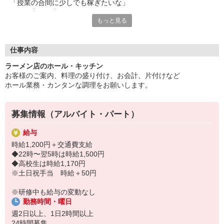
「授業の合間に少しでも稼ぎたいな」
そんな方はご注目を。
もっと見る
無理なくできるレギュラーワーク始めませんか？
未経験から安心して始められる体制があるので
気負わずチャレンジしてください◎
仕事内容
■シフト相談OK
ラーメン店のホール・キッチン
■扶養内OK
お客様のご案内、料理の盛り付け、お会計、片付けなど
■食事補助あり
ホール業務・カンタンな調理をお願いします。
1日2h〜・週2日〜働き方の相談OK。
プライベートとのバランスもバッチリ◎
主婦（夫）・学生・フリーターなど、幅広く活躍中！
募集情報（アルバイト・パート）
ゼンショーグループが展開するラーメンチェーン。
給与
伝丸・威風・壱鵠堂・天下一。
時給1,200円＋交通費支給
色々な世代に喜んでいただける美味しいラーメンを一緒にお届け
◆22時〜翌5時は時給1,500円
しませんか？
◆高校生は時給1,170円
※土日祝手当 時給＋50円
※研修中も給与の変動なし
勤務時間・曜日
週2日以上、1日2時間以上
24時間募集