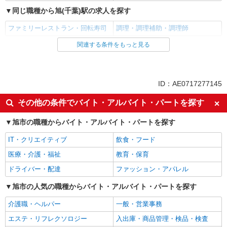
同じ職種から旭(千葉)駅の求人を探す
正社員
ファミリーレストラン・回転寿司
調理・調理補助・調理師
株式会社東洋食品/旭市
学校給食の調理師
関連する条件をもっと見る
同じ雇用形態から旭(千葉)駅の求人を探す
月給21.2万円〜30万円※経験考慮 1.学校給食
アルバイト
パート
責任者経験有 …月給28万円以上 2.学校給食経験5
年以上（副責任者経験等） …月給26万円以上 3.集
旭市第一学校給食センター （千葉県旭市ニ
同じ特徴から旭(千葉)駅の求人を探す
団給食経験3年以上（病院・特養・保育園等） …
ID：AE0717277145
5116-2）
月給22万円以上 4.大量調理未経験・有資格者 …月
未経験歓迎
高校生OK
給21.2万円 試用期間：3か月※給与変動なし
その他の条件でバイト・アルバイト・パートを探す
詳細を見る
キープ
大学生歓迎
主婦・主夫歓迎
旭市の職種からバイト・アルバイト・パートを探す
フリーター歓迎
週2～3日勤務OK
正社員
IT・クリエイティブ
飲食・フード
短時間勤務（1日4h以内）OK
株式会社東洋食品/旭市
深夜
学校給食の調理師
医療・介護・福祉
教育・保育
交通費支給
まかない・食事補助
月給21.2万円〜30万円※経験考慮 1.学校給食
ドライバー・配達
ファッション・アパレル
社割・特典あり
制服貸与
責任者経験有 …月給28万円以上 2.学校給食経験5
年以上（副責任者経験等） …月給26万円以上 3.集
社員登用あり
旭市の人気の職種からバイト・アルバイト・パートを探す
旭市第二学校給食センター （千葉県旭市高生
団給食経験3年以上（病院・特養・保育園等） …
96）
月給22万円以上 4.大量調理未経験・有資格者 …月
同じ職種から求人を探す
介護職・ヘルパー
一般・営業事務
給21.2万円 試用期間：3か月※給与変動なし
エステ・リフレクソロジー
入出庫・商品管理・検品・検査
詳細を見る
キープ
飲食・フード