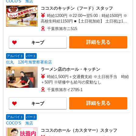
COCO’S 旭店
ココスのキッチン（フード）スタッフ
時給1200円 ※22:00〜翌5:00：時給1500円 ※
高校生時給1150円 ■【土日祝加給】 土日祝は1時
間当たり＋100円 ■特別手当 早朝手当（5:00〜
千葉県旭市ニ515
8:00）時給＋200円
詳細を見る
キープ
アルバイト
パート
伝丸 126号旭警察署前店
ラーメン店のホール・キッチン
時給1,500円＋交通費支給 ※土日祝手当 時給
＋50円 ※研修中も給与の変動なし
千葉県旭市イ2795-1
詳細を見る
キープ
アルバイト
パート
COCO’S 旭店
ココスのホール（カスタマー）スタッフ