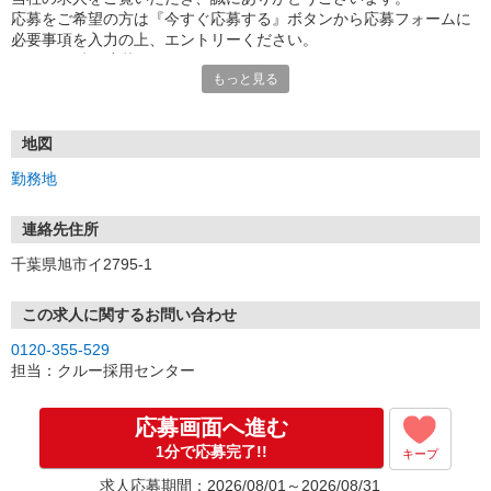
応募をご希望の方は『今すぐ応募する』ボタンから応募フォームに
必要事項を入力の上、エントリーください。
☆★☆24時間応募OK！☆★☆
もっと見る
・・・お願い・・・
応募の際は、連絡先に「携帯電話のアドレス」や「携帯電話の番
号」など
地図
普段つながりやすい連絡先を入力してください。
勤務地
連絡先住所
千葉県旭市イ2795-1
この求人に関するお問い合わせ
0120-355-529
担当：クルー採用センター
応募画面へ進む
1分で応募完了!!
キープ
求人応募期間：2026/08/01～2026/08/31