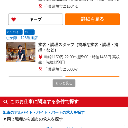
早朝手当（5:00〜9:00）時給＋150円
千葉県旭市ニ1684-1
詳細を見る
キープ
アルバイト
パート
なか卯 126号旭店
接客・調理スタッフ（簡単な接客・調理・清
掃・など）
時給1150円 22:00〜翌5:00：時給1438円 高校
生：時給1150円
千葉県旭市ニ5383-7
詳細を見る
キープ
もっと見る
アルバイト
パート
丸亀製麺旭店
このお仕事に関連する条件で探す
キッチン・ホールスタッフ
旭市のアルバイト・バイト・パートの求人を探す
時給1250円〜
同じ職種から旭市の求人を探す
千葉県旭市ニ１６６２