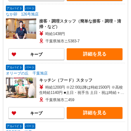
アルバイト
パート
なか卯 126号旭店
接客・調理スタッフ（簡単な接客・調理・清
掃・など）
時給1438円
千葉県旭市ニ5383-7
詳細を見る
キープ
アルバイト
パート
オリーブの丘 千葉旭店
キッチン（フード）スタッフ
時給1200円 ※22:00以降は時給1500円 ※高校
生時給1140円 ■土日・祝手当 土日・祝は時給＋
100円 ■特別手当 早朝手当（6:00〜8:00）時給＋
千葉県旭市二459
100円
詳細を見る
キープ
アルバイト
パート