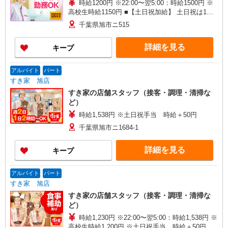
時給1200円 ※22:00〜翌5:00：時給1500円 ※
高校生時給1150円 ■【土日祝加給】 土日祝は1時
間当たり＋100円 ■特別手当 早朝手当（5:00〜
千葉県旭市ニ515
8:00）時給＋200円
詳細を見る
キープ
アルバイト
パート
すき家 旭店
すき家の店舗スタッフ（接客・調理・清掃な
ど）
時給1,538円 ※土日祝手当 時給＋50円
千葉県旭市ニ1684-1
詳細を見る
キープ
アルバイト
パート
すき家 旭店
すき家の店舗スタッフ（接客・調理・清掃な
ど）
時給1,230円 ※22:00〜翌5:00：時給1,538円 ※
高校生時給1,200円 ※土日祝手当 時給＋50円 ※