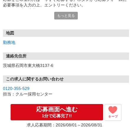
必要事項を入力の上、エントリーください。
☆★☆24時間応募OK！☆★☆
もっと見る
・・・お願い・・・
応募の際は、連絡先に「携帯電話のアドレス」や「携帯電話の番
号」など
地図
普段つながりやすい連絡先を入力してください。
勤務地
連絡先住所
茨城県石岡市東大橋3137-6
この求人に関するお問い合わせ
0120-355-529
担当：クルー採用センター
応募画面へ進む
1分で応募完了!!
キープ
求人応募期間：2026/08/01～2026/08/31