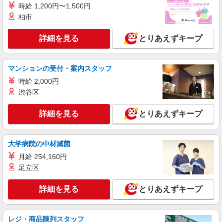
株式会社東洋食品/石岡市
時給 1,200円〜1,500円
学校給食の調理師
柏市
月給21万2000円〜30万円※経験考慮 1.学校給
食責任者経験有 …月給28万円以上 2.学校給食経験
詳細を見る
とりあえずキープ
5年以上（副責任者経験等） …月給26万円以上 3.
石岡市立石岡学校給食センター （茨城県石岡
集団給食経験3年以上（病院・特養・保育園等）
市正上内16-16）
…月給22万円以上 4.大量調理未経験・有資格者 …
マンションの受付・案内スタッフ
月給21万2000円 試用期間：3か月※給与変動なし
詳細を見る
キープ
時給 2,000円
渋谷区
アルバイト
パート
株式会社東洋食品/石岡市
詳細を見る
とりあえずキープ
学校給食の調理補助・洗浄
時給1,100円〜 試用期間：3か月※給与変動な
し
大学病院の中材滅菌
石岡市立石岡学校給食センター （茨城県石岡
月給 254,160円
市正上内16-16）
足立区
詳細を見る
キープ
詳細を見る
とりあえずキープ
正社員
レジ・商品陳列スタッフ
タイヨー石岡店