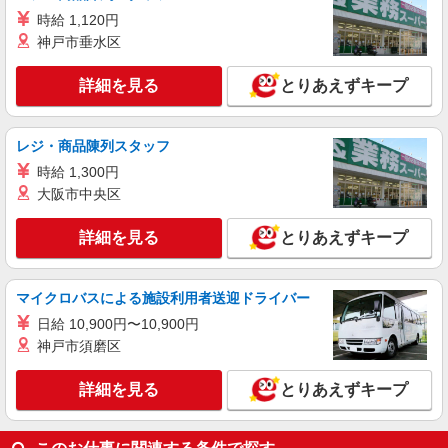
精肉部門
時給 1,120円
神戸市垂水区
月給25万円〜35万円（スキル・経験を考慮）
＜昇給・賞与について＞ ●昇給年1回 ●賞与年2回
（年間4.2ヶ月分／過去実績） ＜各種手当一覧＞ ●
詳細を見る
茨城県石岡市府中2-8-10
とりあえずキープ
交通費規定支給 ●資格手当 ＜年収例＞ ●30歳代：
年収450万円 ●40歳代：年収500万円
詳細を見る
キープ
レジ・商品陳列スタッフ
時給 1,300円
正社員
大阪市中央区
タイヨー石岡店
水産部門
詳細を見る
とりあえずキープ
月給25万円〜35万円（スキル・経験を考慮）
＜昇給・賞与について＞ ●昇給年1回 ●賞与年2回
（年間4.2ヶ月分／過去実績） ＜各種手当一覧＞ ●
茨城県石岡市府中2-8-10
交通費規定支給 ●資格手当 ＜年収例＞ ●30歳代：
マイクロバスによる施設利用者送迎ドライバー
年収450万円 ●40歳代：年収500万円
日給 10,900円〜10,900円
詳細を見る
キープ
神戸市須磨区
詳細を見る
とりあえずキープ