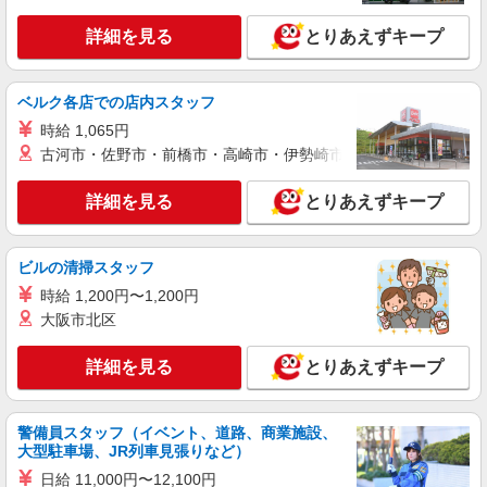
詳細を見る
とりあえずキープ
アルバイト
パート
タイヨー石岡店
食品スーパーの鮮魚スタッフ
ベルク各店での店内スタッフ
時給 一般：1,280円 ▼その他、待遇欄をご覧
時給 1,065円
ください▼
古河市・佐野市・前橋市・高崎市・伊勢崎市・太田市・館林市・
茨城県石岡市府中2-8-10
詳細を見る
とりあえずキープ
詳細を見る
キープ
アルバイト
パート
ビルの清掃スタッフ
タイヨー石岡店
時給 1,200円〜1,200円
食品スーパーの精肉スタッフ
大阪市北区
時給 ・大学、専門：1,260円 ・高校：1,220円
▼その他、待遇欄をご覧ください▼
詳細を見る
とりあえずキープ
茨城県石岡市府中2-8-10
詳細を見る
キープ
警備員スタッフ（イベント、道路、商業施設、
大型駐車場、JR列車見張りなど）
日給 11,000円〜12,100円
アルバイト
パート