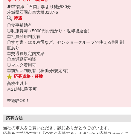
JR常磐線「石岡」駅より徒歩30分
茨城県石岡市東大橋3137-6
待遇
◎食事補助有
◎制服貸与（5000円お預かり・返却後返金）
◎社員登用制度有
◎すき家・はま寿司など、ゼンショーグループで使える割引制
度あり
◎交通費規定内支給
◎車通勤応相談
◎マスク着用可
◎前払い制度有（稼働分/規定有）
応募資格・経験
高校生以上
※21時以降不可
未経験OK！
応募方法
当社の求人をご覧いただき、誠にありがとうございます。
応募をご希望の方は『今すぐ応募する』ボタンから応募フォームに