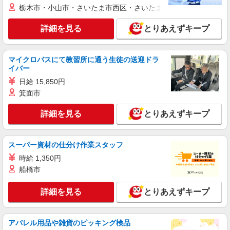
株式会社東洋食品/石岡市
栃木市・小山市・さいたま市西区・さいたま市岩槻区・久喜市・
学校給食の調理補助・洗浄
詳細を見る
とりあえずキープ
時給1,100円〜 試用期間：3か月※給与変動な
し
石岡市立八郷学校給食センター （茨城県石岡
マイクロバスにて教習所に通う生徒の送迎ドラ
市須釜1300-7）
イバー
日給 15,850円
詳細を見る
キープ
箕面市
正社員
詳細を見る
とりあえずキープ
株式会社東洋食品/石岡市
学校給食の調理師
月給21万2000円〜30万円※経験考慮 1.学校給
スーパー資材の仕分け作業スタッフ
食責任者経験有 …月給28万円以上 2.学校給食経験
時給 1,350円
5年以上（副責任者経験等） …月給26万円以上 3.
石岡市立八郷学校給食センター （茨城県石岡
船橋市
集団給食経験3年以上（病院・特養・保育園等）
市須釜1300-7）
…月給22万円以上 4.大量調理未経験・有資格者 …
月給21万2000円 試用期間：3か月※給与変動なし
詳細を見る
とりあえずキープ
詳細を見る
キープ
正社員
アパレル用品や雑貨のピッキング検品