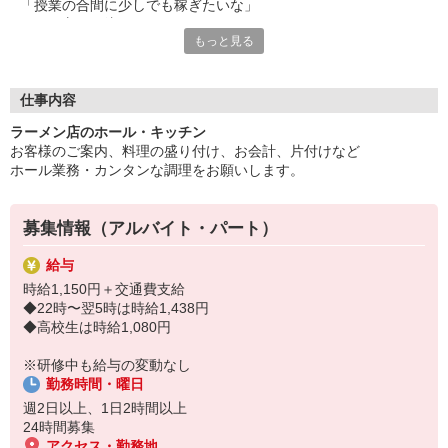
「授業の合間に少しでも稼ぎたいな」
そんな方はご注目を。
もっと見る
無理なくできるレギュラーワーク始めませんか？
未経験から安心して始められる体制があるので
気負わずチャレンジしてください◎
仕事内容
■シフト相談OK
ラーメン店のホール・キッチン
■扶養内OK
お客様のご案内、料理の盛り付け、お会計、片付けなど
■食事補助あり
ホール業務・カンタンな調理をお願いします。
1日2h〜・週2日〜働き方の相談OK。
プライベートとのバランスもバッチリ◎
主婦（夫）・学生・フリーターなど、幅広く活躍中！
募集情報（アルバイト・パート）
ゼンショーグループが展開するラーメンチェーン。
給与
伝丸・威風・壱鵠堂・天下一。
時給1,150円＋交通費支給
色々な世代に喜んでいただける美味しいラーメンを一緒にお届け
◆22時〜翌5時は時給1,438円
しませんか？
◆高校生は時給1,080円
※研修中も給与の変動なし
勤務時間・曜日
週2日以上、1日2時間以上
24時間募集
アクセス・勤務地