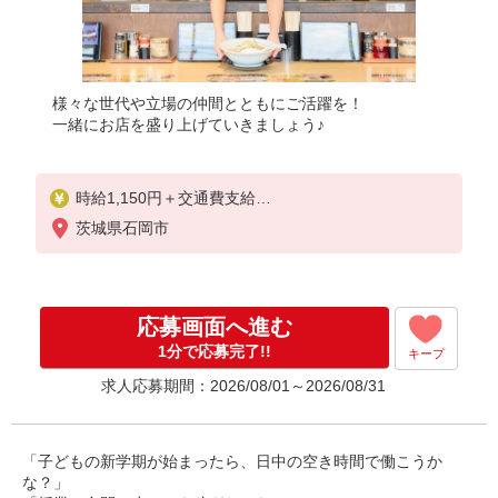
様々な世代や立場の仲間とともにご活躍を！
一緒にお店を盛り上げていきましょう♪
時給1,150円＋交通費支給
◆22時〜翌5時は時給1,438円
茨城県石岡市
◆高校生は時給1,080円
※研修中も給与の変動なし
応募画面へ進む
1分で応募完了!!
キープ
求人応募期間：2026/08/01～2026/08/31
「子どもの新学期が始まったら、日中の空き時間で働こうか
な？」