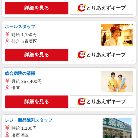
詳細を見る
とりあえずキープ
詳細を見る
キープ
ホールスタッフ
アルバイト
パート
丸亀製麺石岡店
時給 1,150円
キッチン・ホールスタッフ
仙台市青葉区
時給1100円〜 ☆22時以降は時給25％UP（深夜
割増有）
詳細を見る
とりあえずキープ
茨城県石岡市貝地２－２－２
総合病院の清掃
詳細を見る
キープ
月給 257,400円
港区
アルバイト
パート
タイヨー石岡店
詳細を見る
とりあえずキープ
食品スーパーの精肉スタッフ
時給 ・一般：1,280円 ・大学、専門：1,260円
・高校：1,220円 ▼その他、待遇欄をご覧くださ
レジ・商品陳列スタッフ
い▼
茨城県石岡市府中2-8-10
時給 1,180円
堺市堺区
詳細を見る
キープ