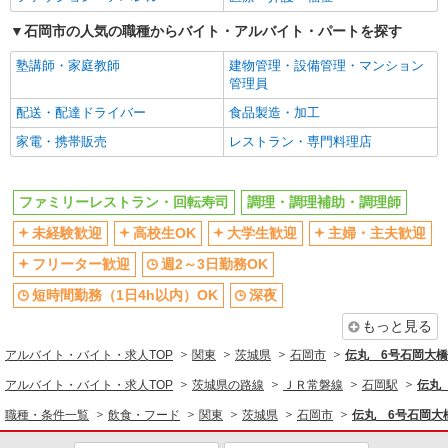
社員登用あり
石岡市の人気の職種からバイト・アルバイト・パートを探す
同じ職種から求人を探す
塾講師・家庭教師
建物管理・設備管理・マンション
飲食・フード
管理員
調理・調理補助・調理師
配送・配達ドライバー
食品製造・加工
家電・携帯販売
レストラン・専門料理店
同じ特徴から求人を探す
未経験歓迎
高校生OK
ファミリーレストラン・回転寿司
調理・調理補助・調理師
大学生歓迎
週2～3日勤務OK
未経験歓迎
高校生OK
大学生歓迎
主婦・主夫歓迎
短時間勤務（1日4h以内）OK
深夜
フリーター歓迎
週2～3日勤務OK
交通費支給
まかない・食事補助
短時間勤務（1日4h以内）OK
深夜
社員登用あり
もっと見る
アルバイト・バイト・求人TOP
関東
茨城県
石岡市
伝丸 6号石岡大
アルバイト・バイト・求人TOP
茨城県の路線
ＪＲ常磐線
石岡駅
伝丸
職種・条件一覧
飲食・フード
関東
茨城県
石岡市
伝丸 6号石岡大