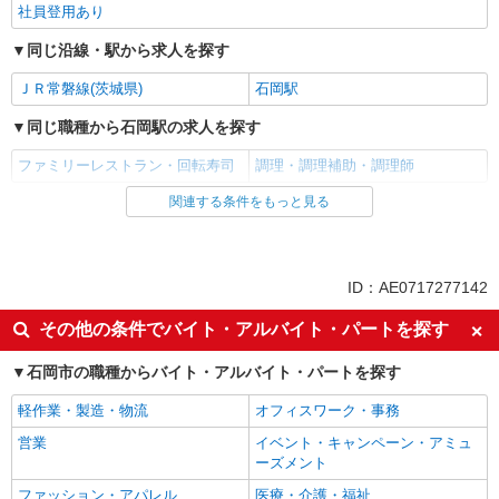
社員登用あり
同じ沿線・駅から求人を探す
ＪＲ常磐線(茨城県)
石岡駅
同じ職種から石岡駅の求人を探す
ファミリーレストラン・回転寿司
調理・調理補助・調理師
関連する条件をもっと見る
同じ雇用形態から石岡駅の求人を探す
アルバイト
パート
同じ特徴から石岡駅の求人を探す
ID：AE0717277142
未経験歓迎
高校生OK
その他の条件でバイト・アルバイト・パートを探す
大学生歓迎
主婦・主夫歓迎
石岡市の職種からバイト・アルバイト・パートを探す
フリーター歓迎
週2～3日勤務OK
軽作業・製造・物流
オフィスワーク・事務
短時間勤務（1日4h以内）OK
深夜
営業
イベント・キャンペーン・アミュ
交通費支給
まかない・食事補助
ーズメント
社割・特典あり
制服貸与
ファッション・アパレル
医療・介護・福祉