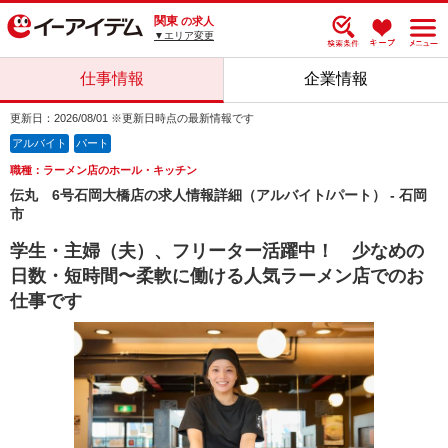
関東
の求人
▼エリア変更
仕事情報
企業情報
更新日：2026/08/01 ※更新日時点の最新情報です
アルバイト
パート
職種：ラーメン店のホール・キッチン
伝丸 6号石岡大橋店の求人情報詳細（アルバイト/パート） - 石岡
市
学生・主婦（夫）、フリーター活躍中！ 少なめの
日数・短時間〜柔軟に働ける人気ラーメン店でのお
仕事です