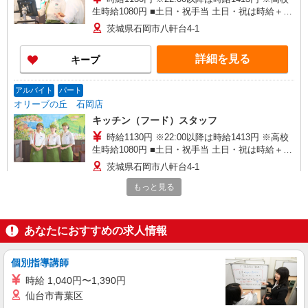
生時給1080円 ■土日・祝手当 土日・祝は時給＋
100円
茨城県石岡市八軒台4-1
詳細を見る
キープ
アルバイト
パート
オリーブの丘 石岡店
キッチン（フード）スタッフ
時給1130円 ※22:00以降は時給1413円 ※高校
生時給1080円 ■土日・祝手当 土日・祝は時給＋
100円
茨城県石岡市八軒台4-1
もっと見る
詳細を見る
キープ
アルバイト
パート
あなたにおすすめの求人情報
COCO’S 石岡店
ココスのキッチン（フード）スタッフ
個別指導講師
時給1100円 ※22:00〜翌5:00：時給1400円 ※
時給 1,040円〜1,390円
高校生時給1080円 ■特別手当 早朝手当（5:00〜
仙台市青葉区
8:00）時給＋200円
茨城県石岡市石岡3197-4