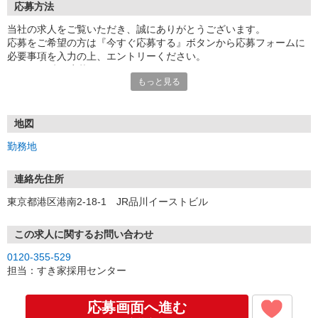
応募方法
当社の求人をご覧いただき、誠にありがとうございます。
応募をご希望の方は『今すぐ応募する』ボタンから応募フォームに
必要事項を入力の上、エントリーください。
☆★☆24時間応募OK！☆★☆
もっと見る
・・・お願い・・・
応募の際は、連絡先に「携帯電話のアドレス」や「携帯電話の番
号」など
地図
普段つながりやすい連絡先を入力してください。
勤務地
連絡先住所
東京都港区港南2-18-1 JR品川イーストビル
この求人に関するお問い合わせ
0120-355-529
担当：すき家採用センター
応募画面へ進む