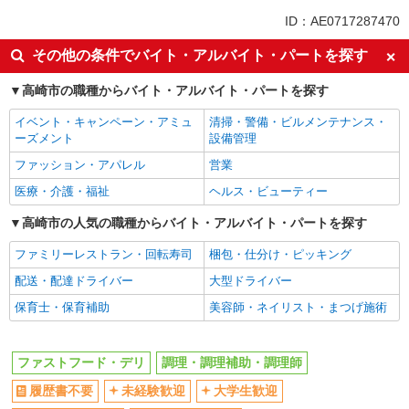
未経験歓迎
大学生歓迎
ID：AE0717287470
ミドル（40代～）活躍中
週2～3日勤務OK
その他の条件でバイト・アルバイト・パートを探す
短時間勤務（1日4h以内）OK
深夜
高崎市の職種からバイト・アルバイト・パートを探す
車通勤OK
扶養内勤務OK
交通費支給
社会保険あり
イベント・キャンペーン・アミュ
清掃・警備・ビルメンテナンス・
ーズメント
設備管理
まかない・食事補助
社員登用あり
ファッション・アパレル
営業
医療・介護・福祉
ヘルス・ビューティー
高崎市の人気の職種からバイト・アルバイト・パートを探す
ファミリーレストラン・回転寿司
梱包・仕分け・ピッキング
配送・配達ドライバー
大型ドライバー
保育士・保育補助
美容師・ネイリスト・まつげ施術
ファストフード・デリ
調理・調理補助・調理師
履歴書不要
未経験歓迎
大学生歓迎