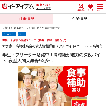
関東
の求人
▼エリア変更
仕事情報
企業情報
更新日：2026/08/01 ※更新日時点の最新情報です
アルバイト
パート
職種：すき家の店舗スタッフ（接客・調理・清掃など）
すき家 高崎棟高店の求人情報詳細（アルバイト/パート） - 高崎市
学生・フリーター活躍中！高時給が魅力の深夜バイ
ト♪夜型人間大集合*☆彡･.｡