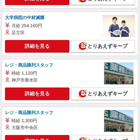
1063円 ［3］22-翌5時 時給1329円 ［4］5-9時
時給1063円 ※日祝＋100円
群馬県高崎市上佐野町280-1
大学病院の中材滅菌
詳細を見る
キープ
月給 254,160円
足立区
アルバイト
パート
ジョイフーズ 高崎西店
詳細を見る
とりあえずキープ
食品スーパーでの青果スタッフ
［1］9-17時 時給1063円 ［2］17-22時 時給
レジ・商品陳列スタッフ
1063円 ［3］22-翌5時 時給1329円 ［4］5-9時
時給1063円 ※日祝＋100円
群馬県高崎市聖石町252-3
時給 1,120円
神戸市垂水区
詳細を見る
キープ
詳細を見る
とりあえずキープ
レジ・商品陳列スタッフ
時給 1,300円
大阪市中央区