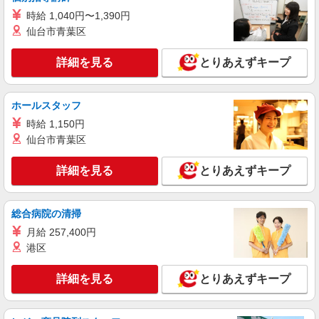
時給 1,040円〜1,390円
詳細を見る
キープ
仙台市青葉区
アルバイト
パート
詳細を見る
とりあえずキープ
すき家 高崎棟高店
すき家の店舗スタッフ（接客・調理・清掃な
ど）
ホールスタッフ
時給1,150円 ※22:00〜翌5:00：時給1,438円 ※
時給 1,150円
高校生時給1,080円 ※早朝手当（5:00〜9:00）時給
仙台市青葉区
＋150円
群馬県高崎市棟高町1868-113
詳細を見る
とりあえずキープ
詳細を見る
キープ
総合病院の清掃
アルバイト
パート
すき家 高崎IC店
月給 257,400円
すき家の店舗スタッフ（接客・調理・清掃な
港区
ど）
時給1,150円 ※22:00〜翌5:00：時給1,438円 ※
詳細を見る
とりあえずキープ
高校生時給1,080円 ※早朝手当（5:00〜9:00）時給
＋150円
群馬県高崎市島野町大岩996-1