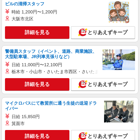
ビルの清掃スタッフ
アルバイト
パート
時給 1,200円〜1,200円
すき家 高崎IC店
大阪市北区
すき家の店舗スタッフ（接客・調理・清掃な
ど）
詳細を見る
とりあえずキープ
時給1,438円
群馬県高崎市島野町大岩996-1
警備員スタッフ（イベント、道路、商業施設、
大型駐車場、JR列車見張りなど）
詳細を見る
キープ
日給 11,000円〜12,100円
栃木市・小山市・さいたま市西区・さいたま市岩槻区・久喜市・
アルバイト
パート
久兵衛屋 高崎上並榎ハナミズキ通り店
詳細を見る
とりあえずキープ
うどん屋のホール・キッチン
時給1,070円＋交通費支給 ◆22時以降は時給
1,338円 ◆高校生は時給1,063円
マイクロバスにて教習所に通う生徒の送迎ドラ
群馬県高崎市上並榎町14-1
イバー
日給 15,850円
詳細を見る
キープ
箕面市
アルバイト
パート
詳細を見る
とりあえずキープ