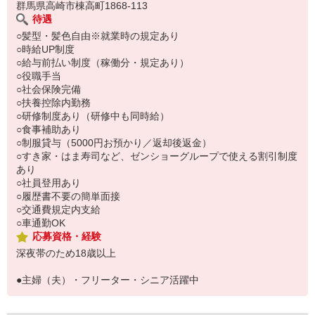
群馬県高崎市棟高町1868-113
待遇
○髪型・髪色自由※就業時の規定あり
○時給UP制度
○給与前払い制度（稼働分・規定あり）
○役職手当
○社会保険完備
○扶養控除内勤務
○研修制度あり（研修中も同時給）
○食事補助あり
○制服貸与（5000円お預かり／返却後返金）
○すき家・はま寿司など、ゼンショーグループで使える割引制度
あり
○社員登用あり
○履歴書不要の簡単面接
○交通費規定内支給
○車通勤OK
応募資格・経験
深夜帯のため18歳以上
●主婦（夫）・フリーター・シニア活躍中