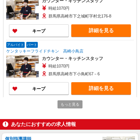
カウンター・キッチンスタッフ
時給1070円
群馬県高崎市下之城町字村北176-8
詳細を見る
キープ
アルバイト
パート
ケンタッキーフライドチキン 高崎小鳥店
カウンター・キッチンスタッフ
時給1070円
群馬県高崎市下小鳥町67－6
詳細を見る
キープ
アルバイト
パート
もっと見る
コンパスグループ・ジャパン株式会社 64950_p
調理師【アルバイト・パート】
あなたにおすすめの求人情報
時給1,500円以上 試用期間中 時給1,500円以上
(試用期間2ヶ月) 残業が発生した場合、残業代を1
分単位で別途支給します。
刀陽会綿貫病院 （群馬県高崎市末広町41-1）
個別指導講師