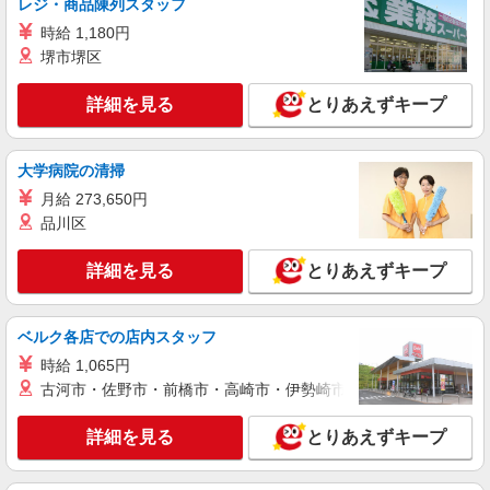
レジ・商品陳列スタッフ
詳細を見る
キープ
時給 1,180円
堺市堺区
アルバイト
パート
久兵衛屋 高崎矢中店
詳細を見る
とりあえずキープ
うどん屋のホール・キッチン
時給1,070円＋交通費支給 ◆22時以降は時給
大学病院の清掃
1,338円 ◆高校生は時給1,063円
月給 273,650円
群馬県高崎市矢中町181-2
品川区
詳細を見る
キープ
詳細を見る
とりあえずキープ
アルバイト
パート
COCO’S 高崎中居店
ベルク各店での店内スタッフ
ココスのキッチン（フード）スタッフ
時給 1,065円
時給1150円 ※22:00〜翌5:00：時給1438円 ※
古河市・佐野市・前橋市・高崎市・伊勢崎市・太田市・館林市・
高校生時給1070円 ■【土日祝加給】 土日祝は1時
間当たり＋100円 ■特別手当 早朝手当（5:00〜
群馬県高崎市中居町4-23-2
8:00）時給＋150円
詳細を見る
とりあえずキープ
詳細を見る
キープ