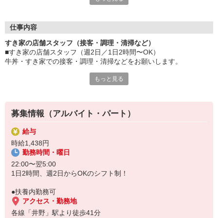
≪ 働くメリットいっぱい ≫
■髪型・髪色自由
オシャレを捨てる必要はありません！
仕事内容
■給与前払い可
すき家の店舗スタッフ（接客・調理・清掃など）
急な出費も安心♪
■すき家の店舗スタッフ（週2日／1日2時間〜OK）
■社員登用あり
牛丼・すき家での接客・調理・清掃などをお願いします。
将来を考えている方は必見です。
もっと見る
具体的には・・・
なか卯、かつ庵、ココス、ジョリーパスタ、ビッグボーイ、華屋
お客様をきれいなお店でお迎え！
与兵衛、オリーブの丘、焼肉いちばんなどを経営しているゼンシ
おいしい牛丼を！
ョーグループ！
あなたの笑顔で！
その中のひとつ『すき家』でお仕事しませんか？
募集情報（アルバイト・パート）
すばやく提供！
給与
他にも、食材の調整や金銭管理、新しく入社したクルーの研修など
時給1,438円
様々なお仕事があります。
勤務時間・曜日
セルフオーダー、セルフ会計で、現金の受け渡しはほとんどありま
せん。※一部店舗を除く
22:00〜翌5:00
取り間違いもなく安心でスムーズ♪
1日2時間、週2日からOKのシフト制！
マニュアルも用意していますので飲食店が初めての方でも大丈夫！
●扶養内勤務可
もちろん先輩クルーがしっかり教えてくれるので安心してくださ
アクセス・勤務地
い。
各線「井野」駅より徒歩41分