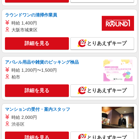
COCO’S 高崎店
ココスのキッチン（フード）スタッフ
ラウンドワンの清掃作業員
時給1150円 ※22:00〜翌5:00：時給1438円 ※
高校生時給1070円 ■【土日祝加給】 土日祝は1時
時給 1,400円
間当たり＋100円 ■特別手当 早朝手当（5:00〜
群馬県高崎市請地町11-62
大阪市城東区
8:00）時給＋150円
詳細を見る
詳細を見る
キープ
とりあえずキープ
アルバイト
パート
アパレル用品や雑貨のピッキング検品
丸亀製麺高崎大八木店
時給 1,200円〜1,500円
キッチン・ホールスタッフ（ランチタイム）
柏市
時給1200円〜 ※土日祝は時給50円UP
群馬県高崎市大八木町６５３－１
詳細を見る
とりあえずキープ
詳細を見る
キープ
マンションの受付・案内スタッフ
アルバイト
パート
時給 2,000円
ジョイフーズ 高崎上佐野店
渋谷区
食品スーパーでの青果スタッフ
［1］9-17時 時給1063円 ［2］17-22時 時給
詳細を見る
とりあえずキープ