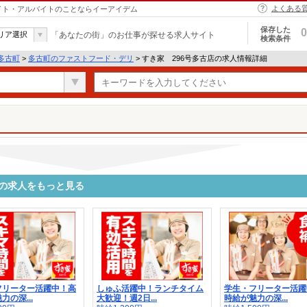
よくある
バイト・アルバイトのことならイーアイデム
保存した
0
リア選択
「あなたの街」のお仕事が探せる求人サイト
検索条件
多古町
>
多古町のファストフード・デリ
> すき家 296号多古店の求人情報詳細
他の求人をもっと見る
フリーター活躍中！高
しゅふ活躍中！ランチタイム
学生・フリーター活躍
力の深...
大歓迎！週2日...
時給が魅力の深...