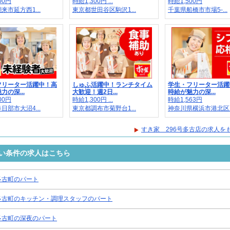
00円
時給1,300円 ...
時給1,500円
来市延方西1...
東京都世田谷区駒沢1...
千葉県船橋市市場5-...
フリーター活躍中！高
しゅふ活躍中！ランチタイム
学生・フリーター活躍
力の深...
大歓迎！週2日...
時給が魅力の深...
00円
時給1,300円 ...
時給1,563円
日部市大沼4...
東京都調布市菊野台1...
神奈川県横浜市港北区..
すき家 296号多古店の求人を
近い条件の求人はこちら
多古町のパート
多古町のキッチン・調理スタッフのパート
多古町の深夜のパート