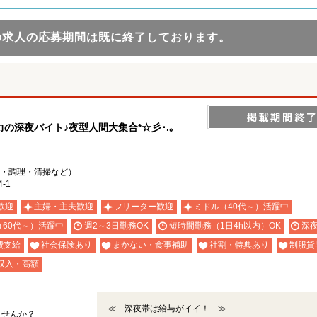
の求人の応募期間は既に終了しております。
深夜バイト♪夜型人間大集合*☆彡･.｡
・調理・清掃など）
-1
歓迎
主婦・主夫歓迎
フリーター歓迎
ミドル（40代～）活躍中
（60代～）活躍中
週2～3日勤務OK
短時間勤務（1日4h以内）OK
深
費支給
社会保険あり
まかない・食事補助
社割・特典あり
制服貸
収入・高額
≪ 深夜帯は給与がイイ！ ≫
ませんか？