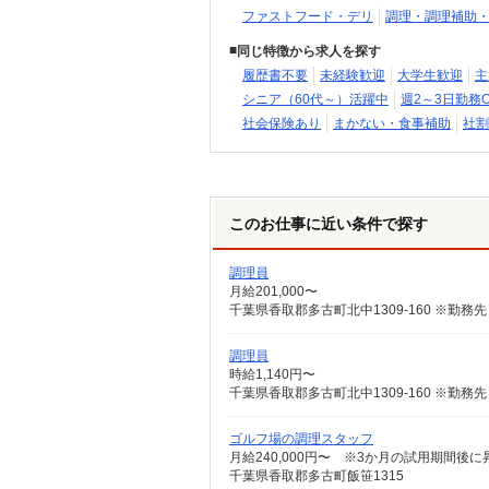
ファストフード・デリ
調理・調理補助
同じ特徴から求人を探す
履歴書不要
未経験歓迎
大学生歓迎
主
シニア（60代～）活躍中
週2～3日勤務O
社会保険あり
まかない・食事補助
社割
このお仕事に近い条件で探す
調理員
月給201,000〜
調理員
時給1,140円〜
ゴルフ場の調理スタッフ
月給240,000円〜 ※3か月の試用期間後
千葉県香取郡多古町飯笹1315