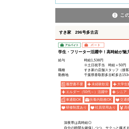
こ
すき家 296号多古店
アルバイト
パート
学生・フリーター活躍中！高時給が魅力の
給与
時給1,538円
※土日祝手当 時給＋50円
職種
すき家の店舗スタッフ（接客
勤務地
千葉県香取郡多古町多古1534
履歴書不要
未経験歓迎
大学生
エルダー（50代～）活躍中
シニア
車通勤OK
扶養内勤務OK
交通
研修制度あり
社員登用あり
高
深夜帯は高時給◎
自分の時間を確保しつつ、サクっと稼ぎ