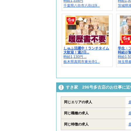
時給1,538円
時給1,5
千葉県八街市八街ほ9...
茨城県潮
しゅふ活躍中！ランチタイム
学生・
大歓迎！週2日...
時給が魅
時給1,130円 ...
時給1,5
栃木県真岡市東光寺1...
埼玉県春
すき家 296号多古店のお仕事に
同じエリアの求人
同じ職種の求人
同じ特徴の求人