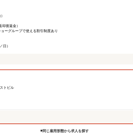
給）
／返却後返金）
ショーグループで使える割引制度あり
迄／日）
ーストビル
同じ雇用形態から求人を探す