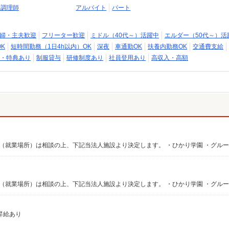
・調理師
アルバイト
パート
婦・主夫歓迎
フリーター歓迎
ミドル（40代～）活躍中
エルダー（50代～）活
K
短時間勤務（1日4h以内）OK
深夜
車通勤OK
扶養内勤務OK
交通費支給
・特典あり
制服貸与
研修制度あり
社員登用あり
高収入・高額
に昇給あり