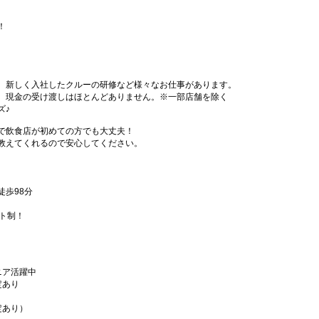
！
、新しく入社したクルーの研修など様々なお仕事があります。
、現金の受け渡しはほとんどありません。※一部店舗を除く
ズ♪
で飲食店が初めての方でも大丈夫！
教えてくれるので安心してください。
徒歩98分
フト制！
ニア活躍中
定あり
定あり）