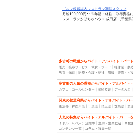
ゴルフ練習場内レストラン調理スタッフ
月給199,000円〜 ※年齢・経験・取得資格
レストランかぼちゃハウス 成田店 （千葉県
多古町の職種からバイト・アルバイト・パー
販売・接客サービス
飲食・フード
軽作業・製
教育・保育
医療・介護・福祉
清掃・警備・ビ
多古町の人気の職種からバイト・アルバイト
カフェ
コールセンター
試験監督
データ入力
関東の都道府県からバイト・アルバイト・パ
東京都
神奈川県
千葉県
埼玉県
群馬県
茨
人気の特集からバイト・アルバイト・パート
ミドル（40代～）活躍中
主婦・主夫歓迎
高校
コンテンツ一覧
コラム・特集一覧