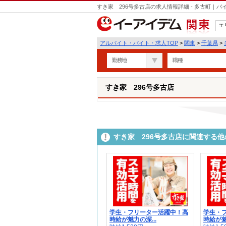
すき家 296号多古店の求人情報詳細 - 多古町｜
エ
関東
アルバイト・バイト・求人TOP
>
関東
>
千葉県
>
勤務地
職種
すき家 296号多古店
すき家 296号多古店に関連する
学生・フリーター活躍中！高
学生・
時給が魅力の深...
時給が魅