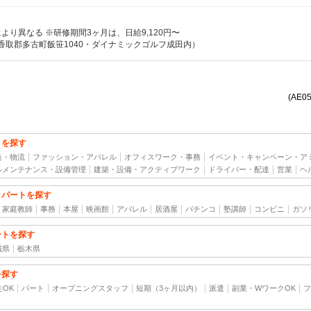
により異なる ※研修期間3ヶ月は、日給9,120円〜
香取郡多古町飯笹1040・ダイナミックゴルフ成田内）
(AE0
トを探す
造・物流
ファッション・アパレル
オフィスワーク・事務
イベント・キャンペーン・ア
ルメンテナンス・設備管理
建築・設備・アクティブワーク
ドライバー・配達
営業
ヘ
・パートを探す
家庭教師
事務
本屋
映画館
アパレル
居酒屋
パチンコ
塾講師
コンビニ
ガソ
ートを探す
城県
栃木県
を探す
生OK
パート
オープニングスタッフ
短期（3ヶ月以内）
派遣
副業・WワークOK
フ