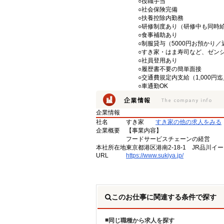
○役職手当
○社会保険完備
○扶養控除内勤務
○研修制度あり（研修中も同時
○食事補助あり
○制服貸与（5000円お預かり
○すき家・はま寿司など、ゼン
○社員登用あり
○履歴書不要の簡単面接
○交通費規定内支給（1,000円
○車通勤OK
企業情報
社名
すき家
すき家の他の求人をみる
企業概要
【事業内容】
フードサービスチェーンの経営
本社所在地
東京都港区港南2-18-1 JR品川イ
URL
https://www.sukiya.jp/
このお仕事に関連する条件で探す
同じ職種から求人を探す