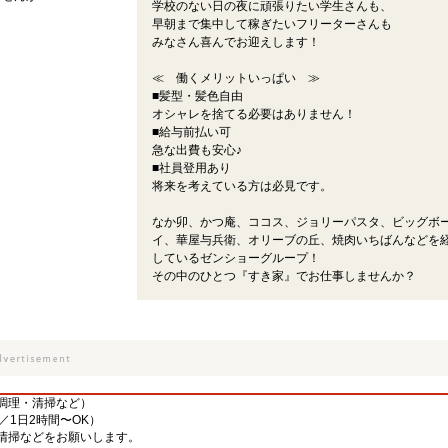
学校のない日の夜に頑張りたい学生さんも、
早朝まで集中して稼ぎたいフリーターさんも
みなさん喜んでお迎えします！
≪ 働くメリットいっぱい ≫
■髪型・髪色自由
オシャレを捨てる必要はありません！
■給与前払い可
急な出費も安心♪
■社員登用あり
将来を考えている方は必見です。
なか卯、かつ庵、ココス、ジョリーパスタ、ビッグボ
イ、華屋与兵衛、オリーブの丘、焼肉いちばんなどを
しているゼンショーグループ！
その中のひとつ『すき家』でお仕事しませんか？
調理・清掃など）
／1日2時間〜OK）
清掃などをお願いします。