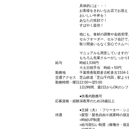
具体的には・・・
お客様をきれいなお店でお迎え
おいしい牛丼を！
あなたの笑顔で！
すばやく提供！
他にも、食材の調整や金銭管理
セルフオーダー、セルフ会計で
取り間違いもなく安心でスムー
マニュアルも用意していますの
もちろん先輩クルーがしっかり
給与
時給1,538円
※土日祝手当 時給＋50円
勤務地
千葉県香取郡多古町多古1534-1
交通アクセス
芝山鉄道「芝山千代田」駅より
勤務時間・曜日
22:00〜翌5:00
1日2時間、週2日からOKのシ
●扶養内勤務可
応募資格・経験
深夜帯のため18歳以上
●主婦（夫）・フリーター・シ
待遇
○髪型・髪色自由※就業時の規
○時給UP制度
○給与前払い制度（稼働分・規