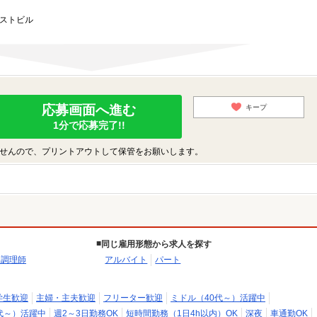
ーストビル
応募画面へ進む
キープ
1分で応募完了!!
せんので、プリントアウトして保管をお願いします。
同じ雇用形態から求人を探す
・調理師
アルバイト
パート
学生歓迎
主婦・主夫歓迎
フリーター歓迎
ミドル（40代～）活躍中
代～）活躍中
週2～3日勤務OK
短時間勤務（1日4h以内）OK
深夜
車通勤OK