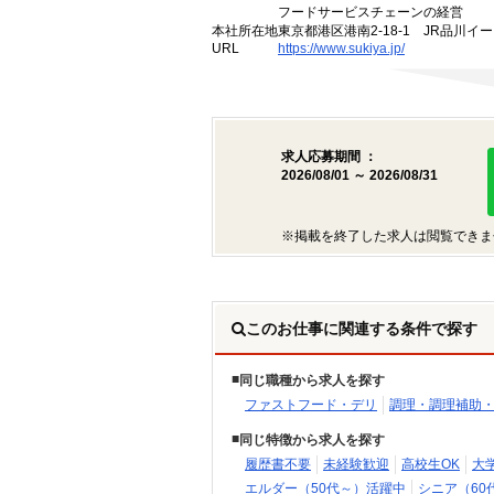
フードサービスチェーンの経営
本社所在地
東京都港区港南2-18-1 JR品川イ
URL
https://www.sukiya.jp/
求人応募期間 ：
2026/08/01 ～ 2026/08/31
※掲載を終了した求人は閲覧できま
このお仕事に関連する条件で探す
同じ職種から求人を探す
ファストフード・デリ
調理・調理補助
同じ特徴から求人を探す
履歴書不要
未経験歓迎
高校生OK
大
エルダー（50代～）活躍中
シニア（60