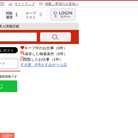
質問
サイトマップ
掲載ご希望のお客様へ
閲覧
キープ
1
0
履歴
リスト
ログイン
の求人情報詳細
キープ中のお仕事（0件）
保存した検索条件（
0
件）
閲覧したお仕事（1件）
ープ
すき家 6号かすみがうら店
の最新情報です
む
）活躍中