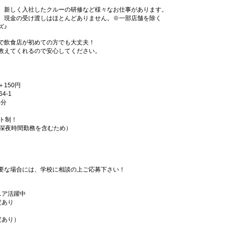
、新しく入社したクルーの研修など様々なお仕事があります。
、現金の受け渡しはほとんどありません。※一部店舗を除く
ズ♪
で飲食店が初めての方でも大丈夫！
教えてくれるので安心してください。
＋150円
4-1
4分
フト制！
（深夜時間勤務を含むため）
要な場合には、学校に相談の上ご応募下さい！
ニア活躍中
定あり
定あり）