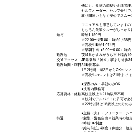
他にも、食材の調整や金銭管理
セルフオーダー、セルフ会計で
取り間違いもなく安心でスムー
マニュアルも用意していますの
もちろん先輩クルーがしっかり
給与
時給1,150円
※22:00〜翌5:00：時給1,438円
※高校生時給1,074円
※早朝手当（5:00〜9:00）時給
勤務地
茨城県かすみがうら市上稲吉196
交通アクセス
JR常磐線「神立」駅より徒歩3
勤務時間・曜日
24時間募集
1日2時間、週2日からOKのシ
※高校生のシフトは21時まで
●深夜のみ・早朝のみOK
●扶養内勤務可
応募資格・経験
高校生以上※21時以降不可
※校則でアルバイトに許可が必
※22時以降は18歳以上の方のみ
●主婦（夫）・フリーター・シ
待遇
○髪型・髪色自由※就業時の規
○時給UP制度
○給与前払い制度（稼働分・規