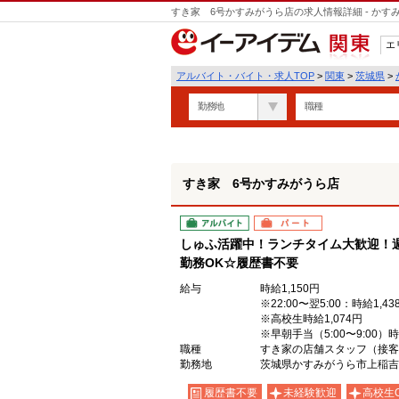
すき家 6号かすみがうら店の求人情報詳細 - か
エ
関東
アルバイト・バイト・求人TOP
>
関東
>
茨城県
>
勤務地
職種
すき家 6号かすみがうら店
アルバイト
パート
しゅふ活躍中！ランチタイム大歓迎！週
勤務OK☆履歴書不要
給与
時給1,150円
※22:00〜翌5:00：時給1,43
※高校生時給1,074円
※早朝手当（5:00〜9:00）
職種
すき家の店舗スタッフ（接客
勤務地
茨城県かすみがうら市上稲吉19
履歴書不要
未経験歓迎
高校生