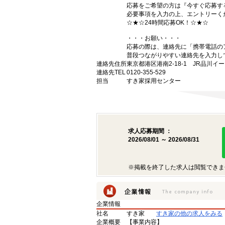
応募をご希望の方は『今すぐ応募す
必要事項を入力の上、エントリーく
☆★☆24時間応募OK！☆★☆
・・・お願い・・・
応募の際は、連絡先に「携帯電話の
普段つながりやすい連絡先を入力し
連絡先住所
東京都港区港南2-18-1 JR品川イ
連絡先TEL
0120-355-529
担当
すき家採用センター
求人応募期間 ：
2026/08/01 ～ 2026/08/31
※掲載を終了した求人は閲覧できま
企業情報
社名
すき家
すき家の他の求人をみる
企業概要
【事業内容】