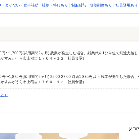
り
まかない・食事補助
社割・特典あり
制服貸与
研修制度あり
社員登用あり
1,200円〜1,700円(試用期間2ヶ月) 残業が発生した場合、残業代を1分単位で別途支給
県かすみがうら市上稲吉１７６４－１２ 社員食堂）
県かすみがうら市上稲吉１７６４－１２ 社員食堂）
など）
(AE0