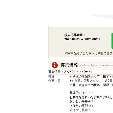
求人応募期間 ：
2026/08/01 ～ 2026/08/31
※掲載を終了した求人は閲覧できま
募集情報（アルバイト・パート）
職種
すき家の店舗スタッフ（接客・
仕事内容
■すき家の店舗スタッフ（週2日
牛丼・すき家での接客・調理・
具体的には・・・
お客様をきれいなお店でお迎え
おいしい牛丼を！
あなたの笑顔で！
すばやく提供！