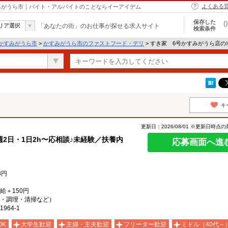
よくある
すみがうら市｜バイト・アルバイトのことならイーアイデム
保存した
0
リア選択
「あなたの街」のお仕事が探せる求人サイト
検索条件
かすみがうら市
>
かすみがうら市のファストフード・デリ
> すき家 6号かすみがうら店
キ
更新日：2026/08/01 ※更新日時点
2日・1日2h〜応相談♪未経験／扶養内
応募画面へ進
8円
時給＋150円
・調理・清掃など）
64-1
OK
大学生歓迎
主婦・主夫歓迎
フリーター歓迎
ミドル（40代～