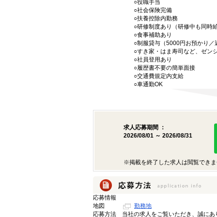
○役職手当
○社会保険完備
○扶養控除内勤務
○研修制度あり（研修中も同時
○食事補助あり
○制服貸与（5000円お預かり
○すき家・はま寿司など、ゼン
○社員登用あり
○履歴書不要の簡単面接
○交通費規定内支給
○車通勤OK
求人応募期間 ：
2026/08/01 ～ 2026/08/31
※掲載を終了した求人は閲覧できま
応募情報
地図
勤務地
応募方法
当社の求人をご覧いただき、誠にあ