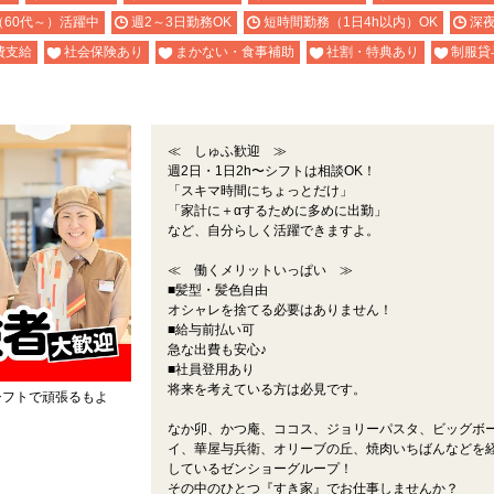
（60代～）活躍中
週2～3日勤務OK
短時間勤務（1日4h以内）OK
深
費支給
社会保険あり
まかない・食事補助
社割・特典あり
制服貸
≪ しゅふ歓迎 ≫
週2日・1日2h〜シフトは相談OK！
「スキマ時間にちょっとだけ」
「家計に＋αするために多めに出勤」
など、自分らしく活躍できますよ。
≪ 働くメリットいっぱい ≫
■髪型・髪色自由
オシャレを捨てる必要はありません！
■給与前払い可
急な出費も安心♪
■社員登用あり
将来を考えている方は必見です。
シフトで頑張るもよ
なか卯、かつ庵、ココス、ジョリーパスタ、ビッグボ
。
イ、華屋与兵衛、オリーブの丘、焼肉いちばんなどを
しているゼンショーグループ！
その中のひとつ『すき家』でお仕事しませんか？