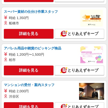
アルバイト
パート
スーパー資材の仕分け作業スタッフ
コンパスグループ・ジャパン株式会社 31905_p
時給 1,350円
調理補助【アルバイト・パート】
船橋市
時給1,226円以上 試用期間中 時給1,226円以上
(試用期間2ヶ月) 残業が発生した場合、残業代を1
詳細を見る
とりあえずキープ
分単位で別途支給します。
東京都庁 （東京都新宿区西新宿2‐8‐1 東京
都庁第一本庁舎32階）
アパレル用品や雑貨のピッキング検品
詳細を見る
キープ
時給 1,200円〜1,500円
柏市
アルバイト
パート
コンパスグループ・ジャパン株式会社 39502_p
詳細を見る
とりあえずキープ
調理補助【アルバイト・パート】
時給1,400円以上 試用期間中 時給1,400円以上
(試用期間2ヶ月) 残業が発生した場合、残業代を1
マンションの受付・案内スタッフ
分単位で別途支給します。
グランダ目白落合 （東京都新宿区中落合2-
時給 2,000円
16-2）
渋谷区
詳細を見る
キープ
詳細を見る
とりあえずキープ