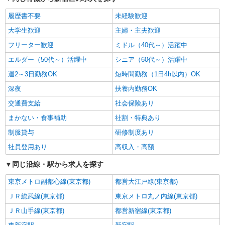
履歴書不要
未経験歓迎
大学生歓迎
主婦・主夫歓迎
フリーター歓迎
ミドル（40代～）活躍中
エルダー（50代～）活躍中
シニア（60代～）活躍中
週2～3日勤務OK
短時間勤務（1日4h以内）OK
深夜
扶養内勤務OK
交通費支給
社会保険あり
まかない・食事補助
社割・特典あり
制服貸与
研修制度あり
社員登用あり
高収入・高額
同じ沿線・駅から求人を探す
東京メトロ副都心線(東京都)
都営大江戸線(東京都)
ＪＲ総武線(東京都)
東京メトロ丸ノ内線(東京都)
ＪＲ山手線(東京都)
都営新宿線(東京都)