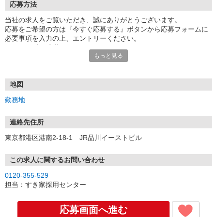
応募方法
当社の求人をご覧いただき、誠にありがとうございます。
応募をご希望の方は『今すぐ応募する』ボタンから応募フォームに
必要事項を入力の上、エントリーください。
☆★☆24時間応募OK！☆★☆
もっと見る
・・・お願い・・・
応募の際は、連絡先に「携帯電話のアドレス」や「携帯電話の番
号」など
地図
普段つながりやすい連絡先を入力してください。
勤務地
連絡先住所
東京都港区港南2-18-1 JR品川イーストビル
この求人に関するお問い合わせ
0120-355-529
担当：すき家採用センター
応募画面へ進む