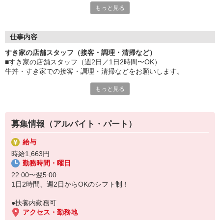
もっと見る
≪ 働くメリットいっぱい ≫
■髪型・髪色自由
オシャレを捨てる必要はありません！
仕事内容
■給与前払い可
すき家の店舗スタッフ（接客・調理・清掃など）
急な出費も安心♪
■すき家の店舗スタッフ（週2日／1日2時間〜OK）
■社員登用あり
牛丼・すき家での接客・調理・清掃などをお願いします。
将来を考えている方は必見です。
もっと見る
具体的には・・・
なか卯、かつ庵、ココス、ジョリーパスタ、ビッグボーイ、華屋
お客様をきれいなお店でお迎え！
与兵衛、オリーブの丘、焼肉いちばんなどを経営しているゼンシ
おいしい牛丼を！
ョーグループ！
あなたの笑顔で！
その中のひとつ『すき家』でお仕事しませんか？
募集情報（アルバイト・パート）
すばやく提供！
給与
他にも、食材の調整や金銭管理、新しく入社したクルーの研修など
時給1,663円
様々なお仕事があります。
勤務時間・曜日
セルフオーダー、セルフ会計で、現金の受け渡しはほとんどありま
せん。※一部店舗を除く
22:00〜翌5:00
取り間違いもなく安心でスムーズ♪
1日2時間、週2日からOKのシフト制！
マニュアルも用意していますので飲食店が初めての方でも大丈夫！
●扶養内勤務可
もちろん先輩クルーがしっかり教えてくれるので安心してくださ
アクセス・勤務地