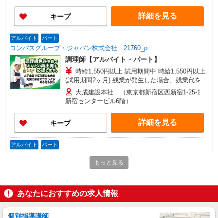
詳細を見る
キープ
アルバイト
パート
コンパスグループ・ジャパン株式会社 21760_p
調理師【アルバイト・パート】
時給1,550円以上 試用期間中 時給1,550円以上
(試用期間2ヶ月) 残業が発生した場合、残業代を1
分単位で別途支給します。
大成建設本社 （東京都新宿区西新宿1-25-1
新宿センタービル6階）
詳細を見る
キープ
アルバイト
パート
コンパスグループ・ジャパン株式会社 20464_p
もっと見る
調理補助【アルバイト・パート】
時給1,300円以上 試用期間中 時給1,300円以上
(試用期間2ヶ月) 残業が発生した場合、残業代を1
あなたにおすすめの求人情報
分単位で別途支給します。
新宿ルミネ1店キャフェテリア （東京都新宿
区西新宿1-1-5 新宿ルミネ1 8階）
個別指導講師