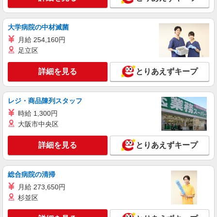
アルバイト
パート
ケンタッキーフライドチキン 四谷駅前店
大学病院の中材滅菌
カウンター・キッチンスタッフ ＜優先募集日
月給 254,160円
時＞平日（月〜金） 11:00〜17:00
足立区
時給1300円
東京都新宿区四谷1-3
詳細を見る
とりあえずキープ
詳細を見る
キープ
レジ・商品陳列スタッフ
アルバイト
パート
時給 1,300円
ケンタッキーフライドチキン 早稲田駅前店
大阪市中央区
カウンター・キッチンスタッフ ＜優先募集日
時＞平日（月〜金） 9:00〜14:00
詳細を見る
とりあえずキープ
時給1300円
東京都新宿区馬場下町6-5
総合病院の清掃
月給 273,650円
詳細を見る
キープ
杉並区
アルバイト
パート