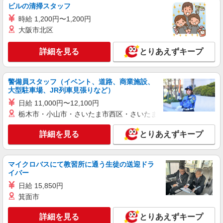
詳細を見る
キープ
ビルの清掃スタッフ
時給 1,200円〜1,200円
アルバイト
パート
大阪市北区
コンパスグループ・ジャパン株式会社 21760_p
調理員【アルバイト・パート】
詳細を見る
とりあえずキープ
時給1,450円以上 試用期間中 時給1,450円以上
(試用期間2ヶ月) 残業が発生した場合、残業代を1
分単位で別途支給します。
大成建設本社 （東京都新宿区西新宿1-25-1
警備員スタッフ（イベント、道路、商業施設、
新宿センタービル6階）
大型駐車場、JR列車見張りなど）
日給 11,000円〜12,100円
詳細を見る
キープ
栃木市・小山市・さいたま市西区・さいたま市岩槻区・久喜市・
正社員
詳細を見る
とりあえずキープ
コンパスグループ・ジャパン株式会社 39502_f
料理長【正社員】
マイクロバスにて教習所に通う生徒の送迎ドラ
月給30万円〜35万円 試用期間中 月給30万円〜
イバー
35万円(試用期間3ヶ月) 残業が発生した場合、残業
代を1分単位で別途支給します。 ▼理論年収（基
日給 15,850円
グランダ目白落合 （東京都新宿区中落合2-
本給12ヵ月＋賞与） 4,200,000〜5,320,000円 ▼
箕面市
16-2）
想定年収（理論年収＋残業20H/月）
4,723,256〜5,982,791円 ※給与は経験や前職給与
詳細を見る
とりあえずキープ
詳細を見る
キープ
に応じて決定します。