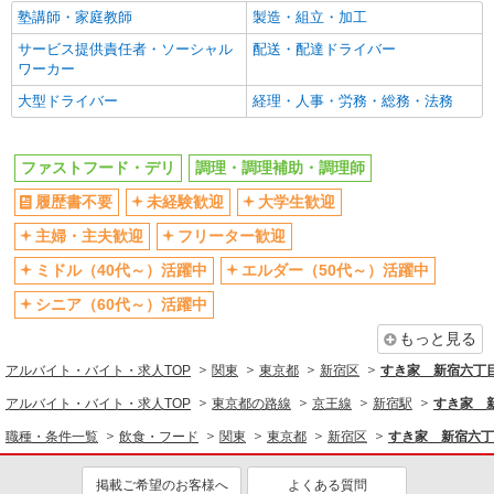
塾講師・家庭教師
製造・組立・加工
制服貸与
研修制度あり
サービス提供責任者・ソーシャル
配送・配達ドライバー
社員登用あり
高収入・高額
ワーカー
同じ職種から求人を探す
大型ドライバー
経理・人事・労務・総務・法務
飲食・フード
ファストフード・デリ
調理・調理補助・調理師
ファストフード・デリ
調理・調理補助・調理師
履歴書不要
未経験歓迎
大学生歓迎
同じ特徴から求人を探す
主婦・主夫歓迎
フリーター歓迎
未経験歓迎
大学生歓迎
ミドル（40代～）活躍中
エルダー（50代～）活躍中
ミドル（40代～）活躍中
週2～3日勤務OK
シニア（60代～）活躍中
短時間勤務（1日4h以内）OK
深夜
扶養内勤務OK
交通費支給
もっと見る
社会保険あり
まかない・食事補助
アルバイト・バイト・求人TOP
関東
東京都
新宿区
すき家 新宿六丁
社員登用あり
アルバイト・バイト・求人TOP
東京都の路線
京王線
新宿駅
すき家 
職種・条件一覧
飲食・フード
関東
東京都
新宿区
すき家 新宿六丁
掲載ご希望のお客様へ
よくある質問