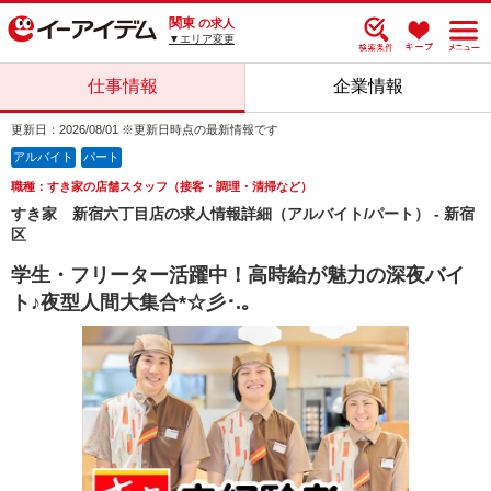
関東
の求人
▼エリア変更
仕事情報
企業情報
更新日：2026/08/01 ※更新日時点の最新情報です
アルバイト
パート
職種：すき家の店舗スタッフ（接客・調理・清掃など）
すき家 新宿六丁目店の求人情報詳細（アルバイト/パート） - 新宿
区
学生・フリーター活躍中！高時給が魅力の深夜バイ
ト♪夜型人間大集合*☆彡･.｡