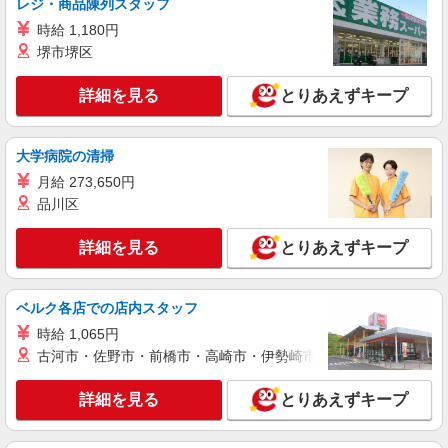
レジ・商品陳列スタッフ
詳細を見る
キープ
時給 1,180円
堺市堺区
アルバイト
パート
コンパスグループ・ジャパン株式会社 21238_p
詳細を見る
とりあえずキープ
調理補助【アルバイト・パート】
時給1,400円以上 試用期間中 時給1,400円以上
(試用期間2ヶ月) 残業が発生した場合、残業代を1
大学病院の清掃
分単位で別途支給します。
大日本印刷市ヶ谷 （東京都新宿区市谷加賀町
月給 273,650円
1-1-1 DNP加賀町ビル5F）
品川区
詳細を見る
キープ
詳細を見る
とりあえずキープ
アルバイト
パート
コンパスグループ・ジャパン株式会社 31905_p
ベルク各店での店内スタッフ
調理師【アルバイト・パート】
時給 1,065円
時給1,500円以上 試用期間中 時給1,500円以上
古河市・佐野市・前橋市・高崎市・伊勢崎市・太田市・館林市・
(試用期間2ヶ月) 残業が発生した場合、残業代を1
分単位で別途支給します。
東京都庁 （東京都新宿区西新宿2‐8‐1 東京
詳細を見る
とりあえずキープ
都庁第一本庁舎32階）