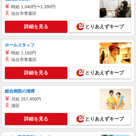
時給 1,040円〜1,390円
詳細を見る
キープ
仙台市青葉区
アルバイト
パート
詳細を見る
とりあえずキープ
コンパスグループ・ジャパン株式会社 21760_p
調理補助【アルバイト・パート】
時給1,280円以上 試用期間中 時給1,280円以上
ホールスタッフ
(試用期間2ヶ月) 残業が発生した場合、残業代を1
分単位で別途支給します。
時給 1,150円
大成建設本社 （東京都新宿区西新宿1-25-1
仙台市青葉区
新宿センタービル6階）
詳細を見る
とりあえずキープ
詳細を見る
キープ
アルバイト
パート
総合病院の清掃
コンパスグループ・ジャパン株式会社 39324_p
月給 257,400円
調理師【アルバイト・パート】
港区
時給1,700円以上 試用期間中 時給1,700円以上
(試用期間2ヶ月) 残業が発生した場合、残業代を1
詳細を見る
とりあえずキープ
分単位で別途支給します。
グランダ神楽坂 （東京都新宿区水道町1番3
号 グランダ神楽坂）