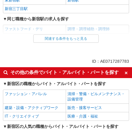
東新宿駅
新宿駅
新宿三丁目駅
同じ職種から新宿駅の求人を探す
ファストフード・デリ
調理・調理補助・調理師
関連する条件をもっと見る
同じ雇用形態から新宿駅の求人を探す
アルバイト
パート
同じ特徴から新宿駅の求人を探す
ID：AE0717287783
履歴書不要
未経験歓迎
その他の条件でバイト・アルバイト・パートを探す
大学生歓迎
主婦・主夫歓迎
新宿区の職種からバイト・アルバイト・パートを探す
フリーター歓迎
ミドル（40代～）活躍中
ファッション・アパレル
清掃・警備・ビルメンテナンス・
エルダー（50代～）活躍中
シニア（60代～）活躍中
設備管理
週2～3日勤務OK
短時間勤務（1日4h以内）OK
建築・設備・アクティブワーク
販売・接客サービス
深夜
扶養内勤務OK
IT・クリエイティブ
医療・介護・福祉
交通費支給
社会保険あり
新宿区の人気の職種からバイト・アルバイト・パートを探す
まかない・食事補助
社割・特典あり