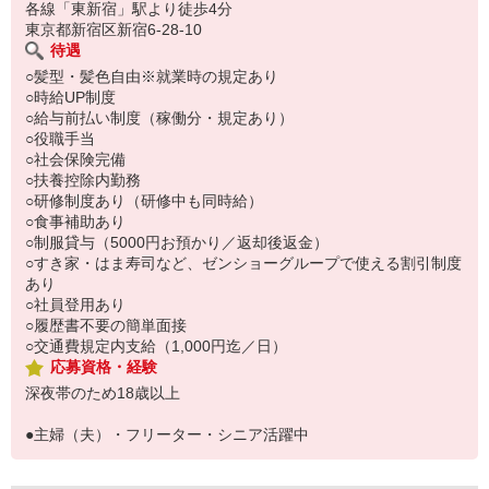
い。
各線「東新宿」駅より徒歩4分
東京都新宿区新宿6-28-10
待遇
○髪型・髪色自由※就業時の規定あり
○時給UP制度
○給与前払い制度（稼働分・規定あり）
○役職手当
○社会保険完備
○扶養控除内勤務
○研修制度あり（研修中も同時給）
○食事補助あり
○制服貸与（5000円お預かり／返却後返金）
○すき家・はま寿司など、ゼンショーグループで使える割引制度
あり
○社員登用あり
○履歴書不要の簡単面接
○交通費規定内支給（1,000円迄／日）
応募資格・経験
深夜帯のため18歳以上
●主婦（夫）・フリーター・シニア活躍中