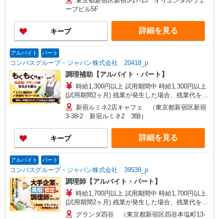
東京都新宿区新宿5-17-13 オリエンタルウェ
は前後する場合有 ※22:00以降は時給25％UP ◆プ
ーブビル5F
レオープンから2ヶ月間基本給より＋200円UP※研
修中は除く ◆土・日・祝日は時給50円UP ※研修
詳細を見る
キープ
時間（50h）は時給1226円
アルバイト
パート
コンパスグループ・ジャパン株式会社 20418_p
調理補助【アルバイト・パート】
時給1,300円以上 試用期間中 時給1,300円以上
(試用期間2ヶ月) 残業が発生した場合、残業代を1
分単位で別途支給します。
新宿ルミネ2店キャフェ （東京都新宿区新宿
3-38-2 新宿ルミネ2 3階）
詳細を見る
キープ
アルバイト
パート
コンパスグループ・ジャパン株式会社 39538_p
調理師【アルバイト・パート】
時給1,700円以上 試用期間中 時給1,700円以上
(試用期間2ヶ月) 残業が発生した場合、残業代を1
分単位で別途支給します。
グランダ四谷 （東京都新宿区四谷本塩町13-