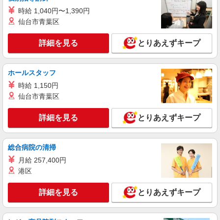
詳細を見る
キープ
時給 1,040円〜1,390円
NEW
仙台市青葉区
正社員
コンパスグループ・ジャパン株式会社 39672_f
詳細を見る
とりあえずキープ
シェフ【正社員】
月給28万円〜33万円 試用期間中 月給28万円〜
33万円(試用期間3ヶ月) 残業が発生した場合、残業
ホールスタッフ
代を1分単位で別途支給します。 ▼理論年収（基
トラストガーデン南平台 （東京都渋谷区南平
本給12ヵ月＋賞与） 3,780,000〜4,620,000円 ▼
時給 1,150円
台町９－６）
想定年収（理論年収＋残業20H/月）
仙台市青葉区
4,250,930〜5,195,581円 ※給与は経験や前職給与
詳細を見る
キープ
に応じて決定します。
詳細を見る
とりあえずキープ
NEW
アルバイト
パート
コンパスグループ・ジャパン株式会社 21051_p
総合病院の清掃
調理員【アルバイト・パート】
月給 257,400円
時給1,900円以上 試用期間中 時給1,900円以上
港区
(試用期間2ヶ月) 残業が発生した場合、残業代を1
分単位で別途支給します。
全国設計事務所健康保険組合 （東京都渋谷区
詳細を見る
とりあえずキープ
千駄ヶ谷2-37-9）
詳細を見る
キープ