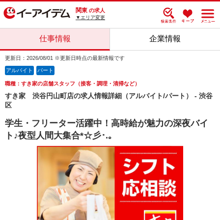
関東
の求人
▼エリア変更
仕事情報
企業情報
更新日：2026/08/01 ※更新日時点の最新情報です
アルバイト
パート
職種：すき家の店舗スタッフ（接客・調理・清掃など）
すき家 渋谷円山町店の求人情報詳細（アルバイト/パート） - 渋谷
区
学生・フリーター活躍中！高時給が魅力の深夜バイ
ト♪夜型人間大集合*☆彡･.｡