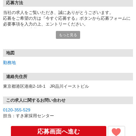
応募方法
当社の求人をご覧いただき、誠にありがとうございます。
応募をご希望の方は『今すぐ応募する』ボタンから応募フォームに
必要事項を入力の上、エントリーください。
☆★☆24時間応募OK！☆★☆
もっと見る
・・・お願い・・・
応募の際は、連絡先に「携帯電話のアドレス」や「携帯電話の番
号」など
地図
普段つながりやすい連絡先を入力してください。
勤務地
連絡先住所
東京都港区港南2-18-1 JR品川イーストビル
この求人に関するお問い合わせ
0120-355-529
担当：すき家採用センター
応募画面へ進む