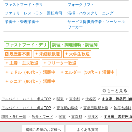
ファストフード・デリ
フォークリフト
制服貸与
研修制度あり
ファミリーレストラン・回転寿司
清掃・ハウスクリーニング
社員登用あり
高収入・高額
栄養士・管理栄養士
サービス提供責任者・ソーシャル
同じ職種から求人を探す
ワーカー
飲食・フード
ファストフード・デリ
調理・調理補助・調理師
ファストフード・デリ
調理・調理補助・調理師
履歴書不要
未経験歓迎
大学生歓迎
同じ特徴から求人を探す
主婦・主夫歓迎
フリーター歓迎
未経験歓迎
大学生歓迎
ミドル（40代～）活躍中
エルダー（50代～）活躍中
ミドル（40代～）活躍中
週2～3日勤務OK
シニア（60代～）活躍中
短時間勤務（1日4h以内）OK
深夜
扶養内勤務OK
交通費支給
もっと見る
社会保険あり
まかない・食事補助
アルバイト・バイト・求人TOP
関東
東京都
渋谷区
すき家 渋谷円山
社員登用あり
アルバイト・バイト・求人TOP
東京都の路線
東急田園都市線
池尻大橋駅
職種・条件一覧
飲食・フード
関東
東京都
渋谷区
すき家 渋谷円山
掲載ご希望のお客様へ
よくある質問