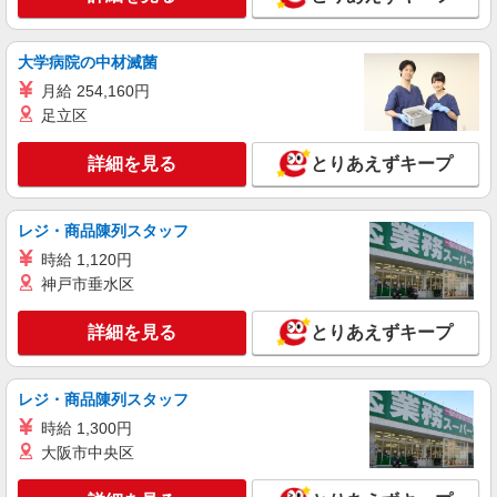
東京都渋谷区笹塚1-55-16 クラウン街
大学病院の中材滅菌
詳細を見る
キープ
月給 254,160円
足立区
アルバイト
パート
ケンタッキーフライドチキン 恵比寿駅前店
詳細を見る
とりあえずキープ
カウンター・キッチンスタッフ ＜優先募集日
時＞日曜 9:00〜14:00
時給1300円
レジ・商品陳列スタッフ
東京都渋谷区恵比寿西1-9-4
時給 1,120円
神戸市垂水区
詳細を見る
キープ
詳細を見る
とりあえずキープ
アルバイト
パート
ケンタッキーフライドチキン 恵比寿駅前店
カウンター・キッチンスタッフ ＜優先募集日
レジ・商品陳列スタッフ
時＞日曜 9:00〜14:00
時給 1,300円
時給1300円
大阪市中央区
東京都渋谷区恵比寿西1-9-4