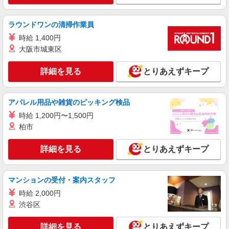
時＞土日祝 フルタイム
時給1300円 ＜高校生＞時給1250円
ラウンドワンの清掃作業員
東京都渋谷区本町1-2-5 初台AIビル1F
時給 1,400円
大阪市城東区
詳細を見る
キープ
詳細を見る
とりあえずキープ
アルバイト
パート
ケンタッキーフライドチキン 広尾店
カウンター・キッチンスタッフ ＜優先募集日
アパレル用品や雑貨のピッキング検品
時＞月曜 フルタイム
時給 1,200円〜1,500円
時給1300円
柏市
東京都渋谷区広尾5-6-6広尾プラザ内
詳細を見る
とりあえずキープ
詳細を見る
キープ
マンションの受付・案内スタッフ
アルバイト
パート
ケンタッキーフライドチキン 京王笹塚店
時給 2,000円
カウンター・キッチンスタッフ ＜優先募集日
渋谷区
時＞平日（月〜金） 9:00〜14:00
詳細を見る
時給1300円 ＜高校生＞時給1250円
とりあえずキープ