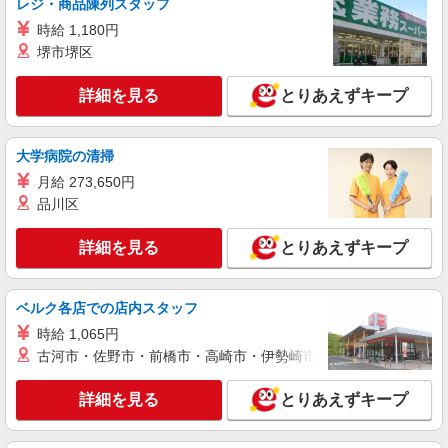
レジ・商品陳列スタッフ
時給 1,180円
パート
堺市堺区
ツクイ渋谷桜丘（デイサービス）
デイサービス 調理スタッフ（ミールケアクル
詳細を見る
とりあえずキープ
ー）
時給1,226円〜1,270円 ★土・祝日は時給100円
アップ！ ※給与幅は資格・経験等による
大学病院の清掃
東京都渋谷区桜丘町11-8
月給 273,650円
品川区
詳細を見る
キープ
詳細を見る
とりあえずキープ
パート
株式会社ニッコクトラスト 文化学園（281）
大学・専門学校内食堂の調理補助
ベルク各店での店内スタッフ
時給1,246円 ※詳細は面接の際にご説明いたし
時給 1,065円
ます 【試用期間】 試用期間：有（2ヶ月） 試用期
古河市・佐野市・前橋市・高崎市・伊勢崎市・太田市・館林市・
間中の労働条件：変更なし
東京都渋谷区代々木3-22-1
詳細を見る
とりあえずキープ
詳細を見る
キープ