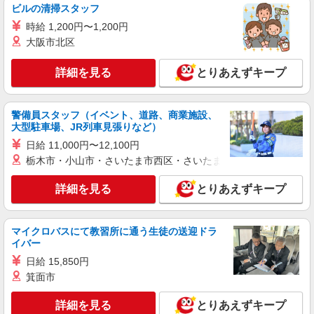
ビルの清掃スタッフ
アルバイト
パート
ケンタッキーフライドチキン 幡ヶ谷南口
時給 1,200円〜1,200円
カウンター・キッチンスタッフ
大阪市北区
時給1300円 ＜高校生＞時給1250円
詳細を見る
とりあえずキープ
東京都渋谷区幡ケ谷1-32-19
詳細を見る
キープ
警備員スタッフ（イベント、道路、商業施設、
大型駐車場、JR列車見張りなど）
アルバイト
パート
日給 11,000円〜12,100円
ケンタッキーフライドチキン 初台店
栃木市・小山市・さいたま市西区・さいたま市岩槻区・久喜市・
カウンター・キッチンスタッフ ＜優先募集日
時＞土日祝 フルタイム
詳細を見る
とりあえずキープ
時給1300円 ＜高校生＞時給1250円
東京都渋谷区本町1-2-5 初台AIビル1F
マイクロバスにて教習所に通う生徒の送迎ドラ
イバー
詳細を見る
キープ
日給 15,850円
箕面市
アルバイト
パート
ケンタッキーフライドチキン 初台店
詳細を見る
とりあえずキープ
カウンター・キッチンスタッフ ＜優先募集日