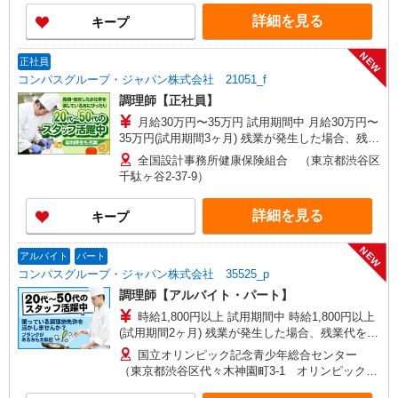
詳細を見る
キープ
NEW
正社員
コンパスグループ・ジャパン株式会社 21051_f
調理師【正社員】
月給30万円〜35万円 試用期間中 月給30万円〜
35万円(試用期間3ヶ月) 残業が発生した場合、残業
代を1分単位で別途支給します。 ※給与は経験や
全国設計事務所健康保険組合 （東京都渋谷区
前職給与に応じて決定します。
千駄ヶ谷2-37-9）
詳細を見る
キープ
NEW
アルバイト
パート
コンパスグループ・ジャパン株式会社 35525_p
調理師【アルバイト・パート】
時給1,800円以上 試用期間中 時給1,800円以上
(試用期間2ヶ月) 残業が発生した場合、残業代を1
分単位で別途支給します。
国立オリンピック記念青少年総合センター
（東京都渋谷区代々木神園町3-1 オリンピック記
念青少年総合センタ2F）