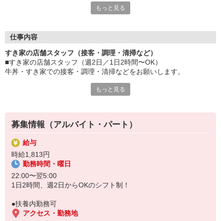
もっと見る
≪ 働くメリットいっぱい ≫
■髪型・髪色自由
オシャレを捨てる必要はありません！
仕事内容
■給与前払い可
すき家の店舗スタッフ（接客・調理・清掃など）
急な出費も安心♪
■すき家の店舗スタッフ（週2日／1日2時間〜OK）
■社員登用あり
牛丼・すき家での接客・調理・清掃などをお願いします。
将来を考えている方は必見です。
もっと見る
具体的には・・・
なか卯、かつ庵、ココス、ジョリーパスタ、ビッグボーイ、華屋
お客様をきれいなお店でお迎え！
与兵衛、オリーブの丘、焼肉いちばんなどを経営しているゼンシ
おいしい牛丼を！
ョーグループ！
あなたの笑顔で！
その中のひとつ『すき家』でお仕事しませんか？
募集情報（アルバイト・パート）
すばやく提供！
給与
他にも、食材の調整や金銭管理、新しく入社したクルーの研修など
時給1,813円
様々なお仕事があります。
勤務時間・曜日
セルフオーダー、セルフ会計で、現金の受け渡しはほとんどありま
せん。※一部店舗を除く
22:00〜翌5:00
取り間違いもなく安心でスムーズ♪
1日2時間、週2日からOKのシフト制！
マニュアルも用意していますので飲食店が初めての方でも大丈夫！
●扶養内勤務可
もちろん先輩クルーがしっかり教えてくれるので安心してくださ
アクセス・勤務地