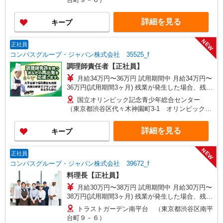
詳細を見る
キープ
NEW
正社員
コンパスグループ・ジャパン株式会社 35525_f
調理師責任者【正社員】
月給34万円〜36万円 試用期間中 月給34万円〜
36万円(試用期間3ヶ月) 残業が発生した場合、残業
代を1分単位で別途支給します。 ※給与は経験や
国立オリンピック記念青少年総合センター
前職給与に応じて決定します。
（東京都渋谷区代々木神園町3-1 オリンピック記
念青少年総合センタ2F）
詳細を見る
キープ
NEW
正社員
コンパスグループ・ジャパン株式会社 39672_f
料理長【正社員】
月給30万円〜38万円 試用期間中 月給30万円〜
38万円(試用期間3ヶ月) 残業が発生した場合、残業
代を1分単位で別途支給します。 ▼理論年収（基
トラストガーデン南平台 （東京都渋谷区南平
本給12ヵ月＋賞与） 4,200,000〜5,320,000円 ▼
台町９－６）