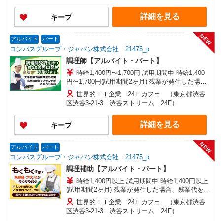
想定年収（理論年収＋残業20H/月）
4,723,256〜5,982,791円 ※給与は経験や前職給与
詳細を見る
キープ
に応じて決定します。
NEW
アルバイト
パート
コンパスグループ・ジャパン株式会社 21475_p
調理師【アルバイト・パート】
時給1,400円〜1,700円 試用期間中 時給1,400
円〜1,700円(試用期間2ヶ月) 残業が発生した場
合、残業代を1分単位で別途支給します。
世界的ＩＴ企業 24Ｆカフェ （東京都渋谷
区渋谷3-21-3 渋谷ストリーム 24F）
詳細を見る
キープ
NEW
アルバイト
パート
コンパスグループ・ジャパン株式会社 21475_p
調理補助【アルバイト・パート】
時給1,400円以上 試用期間中 時給1,400円以上
(試用期間2ヶ月) 残業が発生した場合、残業代を1
分単位で別途支給します。
世界的ＩＴ企業 24Ｆカフェ （東京都渋谷
区渋谷3-21-3 渋谷ストリーム 24F）