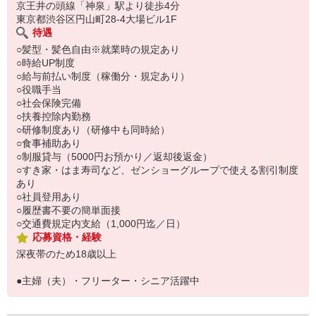
い。
京王井の頭線「神泉」駅より徒歩4分
東京都渋谷区円山町28-4大場ビル1F
待遇
○髪型・髪色自由※就業時の規定あり
○時給UP制度
○給与前払い制度（稼働分・規定あり）
○役職手当
○社会保険完備
○扶養控除内勤務
○研修制度あり（研修中も同時給）
○食事補助あり
○制服貸与（5000円お預かり／返却後返金）
○すき家・はま寿司など、ゼンショーグループで使える割引制度
あり
○社員登用あり
○履歴書不要の簡単面接
○交通費規定内支給（1,000円迄／日）
応募資格・経験
深夜帯のため18歳以上
●主婦（夫）・フリーター・シニア活躍中