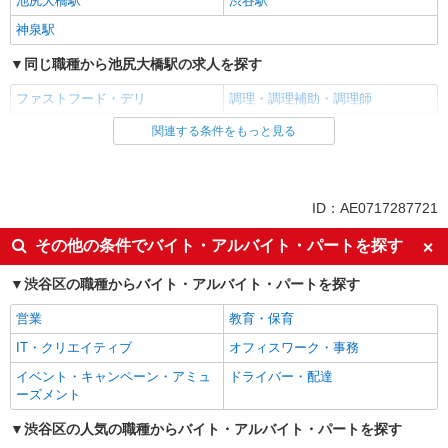
池尻大橋駅
渋谷駅
神泉駅
同じ職種から池尻大橋駅の求人を探す
ファストフード・デリ
調理・調理補助・調理師
関連する条件をもっと見る
同じ雇用形態から池尻大橋駅の求人を探す
アルバイト
パート
同じ特徴から池尻大橋駅の求人を探す
ID：AE0717287721
履歴書不要
未経験歓迎
その他の条件でバイト・アルバイト・パートを探す
大学生歓迎
主婦・主夫歓迎
渋谷区の職種からバイト・アルバイト・パートを探す
フリーター歓迎
ミドル（40代～）活躍中
営業
教育・保育
エルダー（50代～）活躍中
シニア（60代～）活躍中
IT・クリエイティブ
オフィスワーク・事務
週2～3日勤務OK
短時間勤務（1日4h以内）OK
イベント・キャンペーン・アミュ
ドライバー・配達
深夜
扶養内勤務OK
ーズメント
交通費支給
社会保険あり
渋谷区の人気の職種からバイト・アルバイト・パートを探す
まかない・食事補助
社割・特典あり